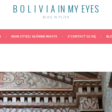
B O L I V I A IN MY EYES
BLOG IN PL/EN
A
MAIN CITIES/ GŁÓWNE MIASTA
S’CONTACT’UJ SIĘ
BLO