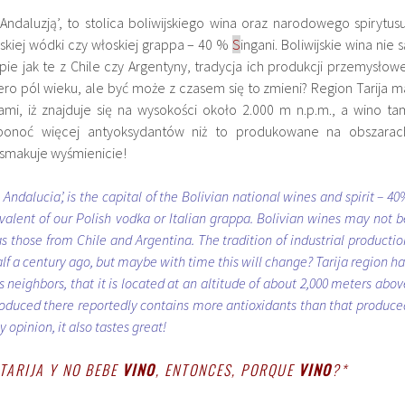
 Andaluzją’, to stolica boliwijskiego wina oraz narodowego spirytusu
skiej wódki czy włoskiej grappa – 40 %
S
ingani. Boliwijskie wina nie s
e jak te z Chile czy Argentyny, tradycja ich produkcji przemysłowe
ero pól wieku, ale być może z czasem się to zmieni? Region
Tarija m
mi, iż znajduje się na wysokości około 2.000 m n.p.m., a wino ta
onoć więcej antyoksydantów niż to produkowane na obszarac
, smakuje wyśmienicie!
n Andalucia’, is the capital of the Bolivian national wines and spirit – 40
ivalent of our Polish vodka or Italian grappa. Bolivian wines may not b
s those from Chile and Argentina. The tradition of industrial productio
alf a century ago, but maybe with time this will change? Tarija region ha
s neighbors, that it is located at an altitude of about 2,000 meters abov
roduced there reportedly contains more antioxidants than that produce
 opinion, it also tastes great!
TARIJA Y NO BEBE
VINO
, ENTONCES, PORQUE
VINO
?*