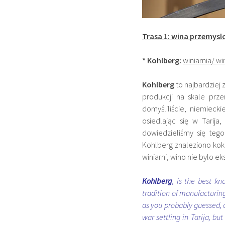
Trasa 1: wina przemysl
* Kohlberg:
winiarnia/ wi
Kohlberg
to najbardziej 
produkcji na skale prz
domyśliliście, niemiecki
osiedlając się w
Tarija
dowiedzieliśmy się teg
Kohlberg znaleziono koka
winiarni, wino nie bylo 
Kohlberg
, is the best k
tradition of manufacturin
as you probably guessed, o
war settling in Tarija, bu