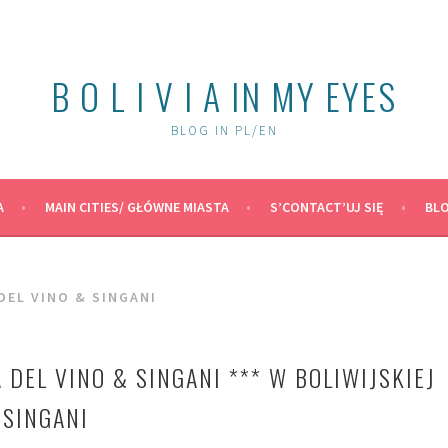
B O L I V I A IN MY EYES
BLOG IN PL/EN
A
MAIN CITIES/ GŁÓWNE MIASTA
S’CONTACT’UJ SIĘ
BLO
DEL VINO & SINGANI
A DEL VINO & SINGANI *** W BOLIWIJSKIEJ
 SINGANI