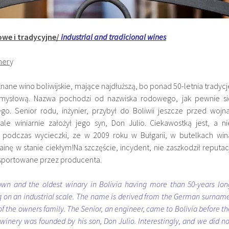
owe i tradycyjne/
industrial and tradicional wines
ner
y
znane wino boliwijskie, mające najdłuższą, bo ponad 50-letnia tradycj
emysłową. Nazwa pochodzi od nazwiska rodowego, jak pewnie si
ego. Senior rodu, inżynier, przybył do Boliwii jeszcze przed wojna
, ale winiarnie założył jego syn, Don Julio. Ciekawostką jest, a ni
o podczas wycieczki, ze w 2009 roku w Bułgarii, w butelkach win
inę w stanie ciekłym!Na szczęście, incydent, nie zaszkodził reputacj
eksportowane przez producenta.
nown and the oldest winary in Bolivia having more than 50-years lon
g on an industrial scale. The name is derived from the German surname
f the owners family. The Senior, an engineer, came to Bolivia before th
t winery was founded by his son, Don Julio. Interestingly, and we did no