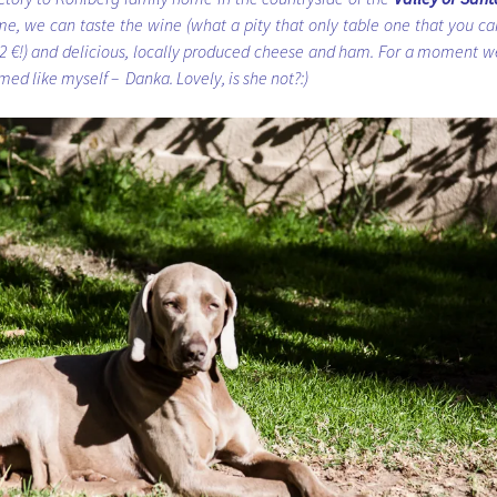
 time, we can taste the wine (what a pity that only table one that you ca
t 2 €!) and delicious, locally produced cheese and ham. For a moment w
med like myself – Danka. Lovely, is she not?:)