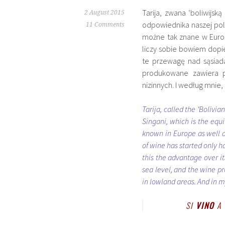
Tarija, zwana ‘boliwijską
2 August 2015
odpowiednika naszej pol
11 Comments
możne tak znane w Europi
liczy sobie bowiem dopi
te przewagę nad sąsiada
produkowane zawiera p
nizinnych. I według mnie
Tarija, called the ‘Bolivia
Singani, which is the equ
known in Europe as well a
of wine has started only h
this the advantage over it
sea level, and the wine p
in lowland areas. And in my
SI
VINO
A 