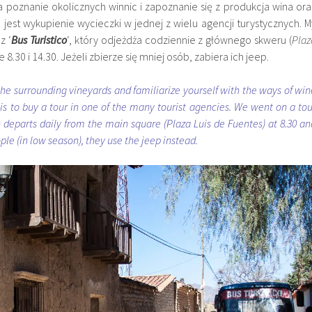
poznanie okolicznych winnic i zapoznanie się z produkcja wina ora
, jest wykupienie wycieczki w jednej z wielu agencji turystycznych. M
z ‘
Bus
Turistico
‘, który odjeżdża codziennie z głównego skweru (
Plaz
 8.30 i 14.30. Jeżeli zbierze się mniej osób, zabiera ich jeep.
the surrounding vineyards and familiarize yourself with the ways of win
 is to buy a tour in one of the many tourist agencies. We went on a tou
h departs daily from the main square (Plaza Luis de Fuentes) at 8.30 an
ople (in low season), they use the jeep instead.