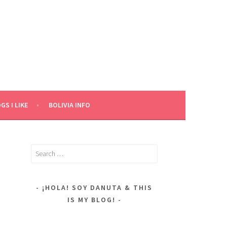
GS I LIKE
BOLIVIA INFO
Search
for:
¡HOLA! SOY DANUTA & THIS
IS MY BLOG!