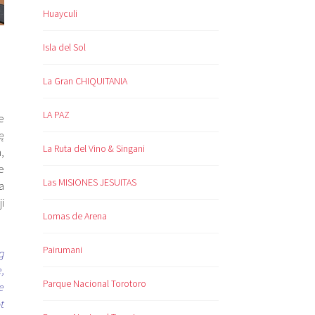
Huayculi
Isla del Sol
La Gran CHIQUITANIA
LA PAZ
e
ę
La Ruta del Vino & Singani
,
e
Las MISIONES JESUITAS
a
i
Lomas de Arena
Pairumani
g
,
Parque Nacional Torotoro
e
t