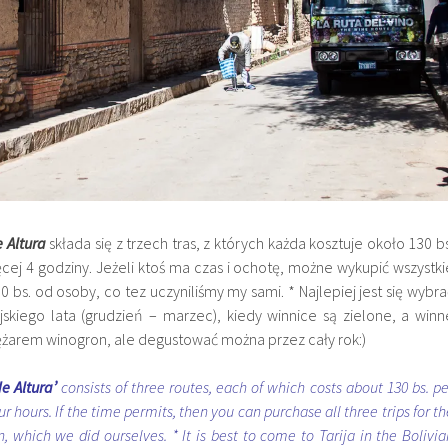
e Altura
składa się z trzech tras, z których każda kosztuje około 130
b
ęcej 4 godziny. Jeżeli ktoś ma czas i ochotę, możne wykupić wszystki
00
bs. od osoby, co tez uczyniliśmy my sami. * Najlepiej jest się wybra
ijskiego lata (grudzień – marzec), kiedy winnice są zielone, a winn
iężarem winogron, ale degustować można przez cały rok:)
e Altura’
consists of three routes, each of which costs about 130 bs. pe
r hours. If the time permits, then you can purchase all three trips for th
n, which we did ourselves. * It is best to come to Tarija in the Bolivia