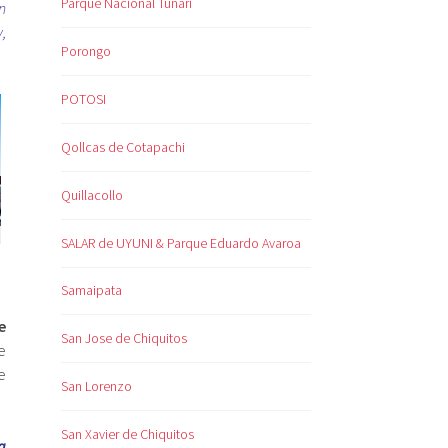
Parque Nacional Tunari
n
,
Porongo
POTOSI
Qollcas de Cotapachi
Quillacollo
SALAR de UYUNI & Parque Eduardo Avaroa
Samaipata
e
San Jose de Chiquitos
e
e
San Lorenzo
San Xavier de Chiquitos
a