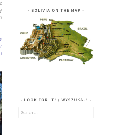
z
y
BOLIVIA ON THE MAP
a
e
r
d
LOOK FOR IT! / WYSZUKAJ!
Search
for: