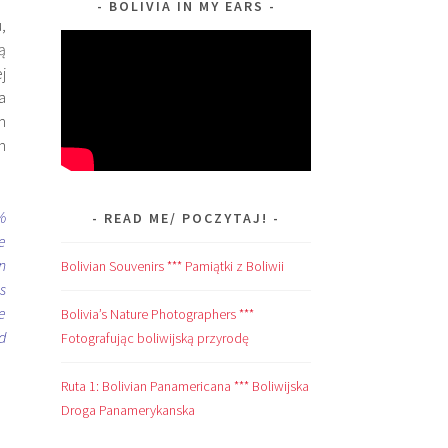
BOLIVIA IN MY EARS
,
ą
j
a
m
h
%
READ ME/ POCZYTAJ!
e
n
Bolivian Souvenirs *** Pamiątki z Boliwii
s
e
Bolivia’s Nature Photographers ***
d
Fotografując boliwijską przyrodę
Ruta 1: Bolivian Panamericana *** Boliwijska
Droga Panamerykanska