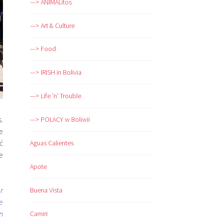
—> ANIMALitos
—> Art & Culture
—> Food
—> IRISH in Bolivia
—> Life 'n' Trouble
s.
—> POLACY w Boliwii
e
ć
Aguas Calientes
e
Apote
r
Buena Vista
e
n
Camiri