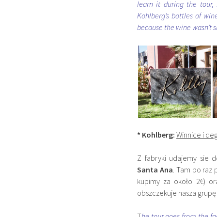
learn it during the tour
Kohlberg’s bottles of win
because the wine wasn’t s
* Kohlberg:
Winnice i deg
Z fabryki udajemy sie
Santa Ana
. Tam po raz 
kupimy za około
2€) or
obszczekuje nasza grupę 
T
he tour goes from the fa