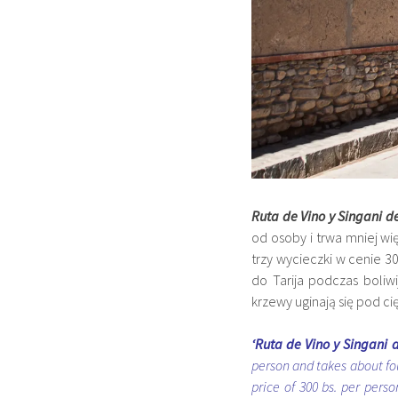
Ruta de
Vino y Singani d
od osoby i trwa mniej wi
trzy wycieczki w cenie 3
do
Tarija podczas boliw
krzewy uginają się pod c
‘Ruta de Vino y Singani d
person and takes about fou
price of 300 bs. per perso