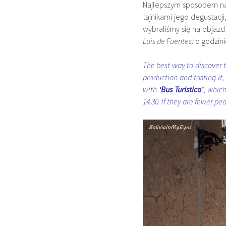
Najlepszym sposobem na 
tajnikami jego degustacji
wybraliśmy się na objazd 
Luis de Fuentes)
o godzinie
The best way to discover 
production and tasting it,
with
‘Bus Turistico
“, whic
14.30. If they are fewer pe