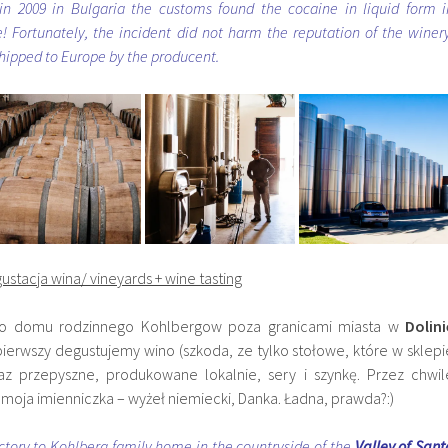
, in 2009 in Bulgaria the customs found the cocaine in liquid form i
e! Fortunately, the incident did not harm the reputation of the winery
hipped to Europe by the producent.
ustacja wina/ vineyards + wine tasting
 do domu rodzinnego
Kohlbergow poza granicami miasta w
Dolini
pierwszy degustujemy wino (szkoda, ze tylko stołowe, które w sklepi
az przepyszne, produkowane lokalnie, sery i szynkę. Przez chwil
moja imienniczka – wyżeł niemiecki, Danka. Ładna, prawda?:)
ctory to Kohlberg family home in the countryside of the
Valley of Sant