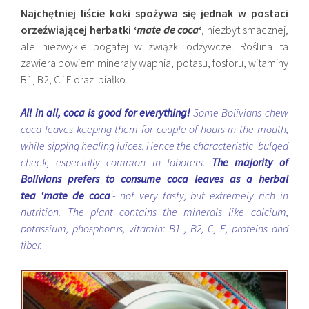
Najchętniej liście koki spożywa się jednak w postaci
orzeźwiającej herbatki ‘
mate de coca
‘
, niezbyt smacznej,
ale niezwykle bogatej w związki odżywcze. Roślina ta
zawiera bowiem minerały wapnia, potasu, fosforu, witaminy
B1, B2, C i E oraz białko.
All in all, coca is good for everything!
Some Bolivians chew
coca leaves keeping them for couple of hours in the mouth,
while sipping healing juices. Hence the characteristic bulged
cheek, especially common in laborers.
The majority of
Bolivians prefers to consume coca leaves as a herbal
tea
‘mate de coca
‘- not very tasty, but extremely rich in
nutrition. The plant contains the minerals like calcium,
potassium, phosphorus, vitamin: B1 , B2, C, E, proteins and
fiber.