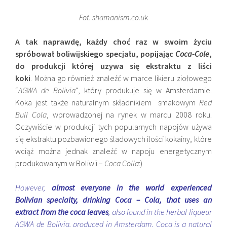
Fot. shamanism.co.u
k
A tak naprawdę, każdy choć raz w swoim życiu
spróbował boliwijskiego specjału, popijając
Coca-Cole
,
do produkcji której uzywa się ekstraktu z liści
koki
. Można go również znaleźć w marce likieru ziołowego
“
AGWA de Bolivia
“, który produkuje się w Amsterdamie.
Koka jest także naturalnym składnikiem smakowym
Red
Bull Cola
, wprowadzonej na rynek w marcu 2008 roku.
Oczywiście w produkcji tych popularnych napojów używa
się ekstraktu pozbawionego śladowych ilości kokainy, które
wciąż można jednak znaleźć w napoju energetycznym
produkowanym w Boliwii –
Coca Colla
:)
However,
almost everyone in the world experienced
Bolivian specialty, drinking Coca – Cola, that uses an
extract from the coca leaves
, also found in the herbal liqueur
AGWA de Bolivia, produced in Amsterdam. Coca is a natural