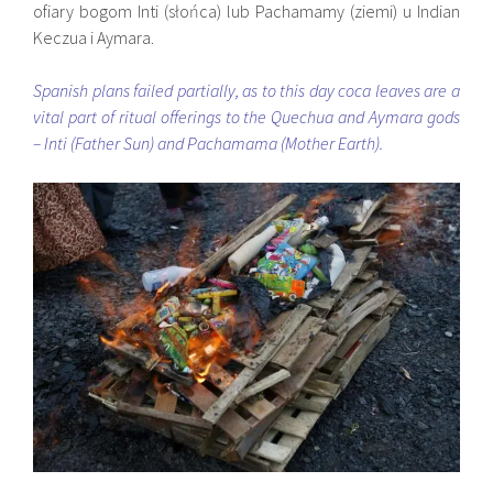
ofiary bogom Inti (słońca) lub Pachamamy (ziemi) u Indian
Keczua i Aymara.
Spanish plans failed partially, as to this day coca leaves are a
vital part of ritual offerings to the Quechua and Aymara gods
– Inti (Father Sun) and Pachamama (Mother Earth).