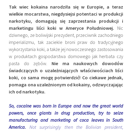
Tak wiec kokaina narodziła się w Europie, a teraz
wielkie mocarstwa, niegdysiejsi potentaci w produkcji
narkotyku, domagają się zaprzestania produkcji i
marketingu liści koki w Ameryce Południowej.
Nic
dziwnego, ze boliwijski prezydent, przeciwnik zachodniego
imperializmu, tak zaciekle broni praw do tradycyjnego
wykorzystania koki, a także jej nowoczesnego zastosowania
w produktach gospodarstwa domowego jak herbata czy
pasta do zębów.
Nie ma naukowych dowodów
świadczących o uzależniających właściwościach liści
koki, co sama mogę potwierdzić! Co ciekawe jednak,
pomaga ona uzależnionym od kokainy, odzwyczajając
ich od narkotyku.
So, cocaine was born in Europe and now the great world
powers, once giants in drug production, try to seize
manufacturing and marketing of coca leaves in South
America.
Not surprisingly then the Bolivian president,