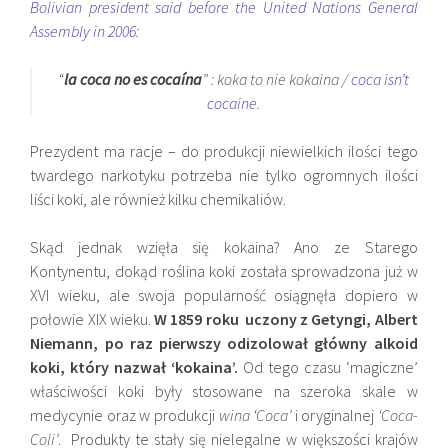
Bolivian president said before the United Nations General
Assembly in 2006:
“
la coca no es cocaína
” : koka to nie kokaina /
coca isn’t
cocaine.
Prezydent ma racje – do produkcji niewielkich ilości tego
twardego narkotyku potrzeba nie tylko ogromnych ilości
liści koki, ale również kilku chemikaliów.
Skąd jednak wzięła się kokaina? Ano ze Starego
Kontynentu, dokąd roślina koki została sprowadzona już w
XVI wieku, ale swoja popularność osiągnęła dopiero w
połowie XIX wieku.
W 1859 roku uczony z Getyngi, Albert
Niemann, po raz pierwszy odizolował główny alkoid
koki, który nazwał ‘kokaina’.
Od tego czasu ‘magiczne’
właściwości koki były stosowane na szeroka skale w
medycynie oraz w produkcji
wina ‘Coca’
i oryginalnej
‘Coca-
Coli’
. Produkty te stały się nielegalne w większości krajów