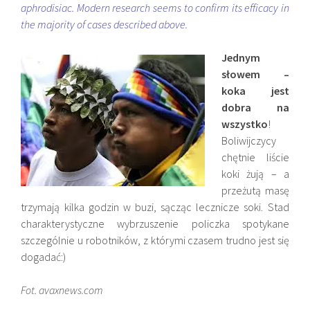
aphrodisiac. Modern research seems to confirm its efficacy in
the majority of cases described above.
Jednym
słowem –
koka jest
dobra na
wszystko
!
Boliwijczycy
chętnie liście
koki żują – a
przeżutą masę
trzymają kilka godzin w buzi, sącząc lecznicze soki. Stad
charakterystyczne wybrzuszenie policzka spotykane
szczególnie u robotników, z którymi czasem trudno jest się
dogadać:)
Fot. avaxnews.com