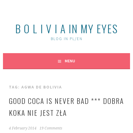
Skip
to
content
B O L I V I A IN MY EYES
BLOG IN PL/EN
MENU
TAG:
AGWA DE BOLIVIA
GOOD COCA IS NEVER BAD *** DOBRA
KOKA NIE JEST ZŁA
4 February 2014
19 Comments