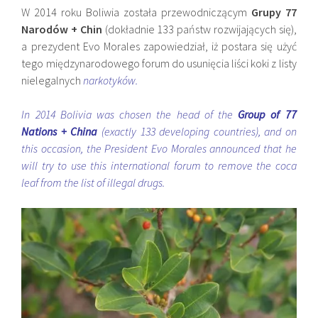
W 2014 roku Boliwia została przewodniczącym
Grupy 77
Narodów + Chin
(dokładnie 133 państw rozwijających się),
a prezydent Evo Morales zapowiedział, iż postara się użyć
tego międzynarodowego forum do usunięcia liści koki z listy
nielegalnych
narkotyków.
In 2014 Bolivia was chosen the head of the
Group of 77
Nations + China
(exactly 133 developing countries), and on
this occasion, the President Evo Morales announced that he
will try to use this international forum to remove the coca
leaf from the list of illegal drugs.