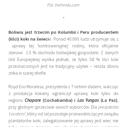
Fot. thehindu.com
*
Boliwia jest trzecim po Kolumbii i Peru producentem
(liści) koki na świeci
e. Ponad 40.000 ludzi utrzymuje się z
uprawy tej ‘kontrowersyjnej’ rośliny, która oficjalnie
stanowi 1.5 % dochodu boliwijskiej gospodarki. Z danych
Unii Europejskiej wynika jednak, że tylko 58 % liści koki
przeznaczonych jest na tradycyjny użytek – reszta zbioru
znika w szarej strefie.
Rząd Evo Moralesa, prezydenta z 7-letnim stażem, walcząc
z produkcja kokainy ograniczył uprawę koki tylko do
regionu
Chapare
(Cochabamba) i
Las Yungas
(La Paz)
,
przy głośnym sprzeciwie swoich wyborców. Dla
prezydenta
‘cocalero
’, który od lat pozostaje przewodniczącym związku
plantatorów koki, zalegalizowanie jej uprawy jest wiec nie