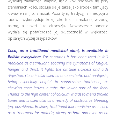
wysokiej zawartości wapnia, liście koki spożywa się przy
złamaniach kości, stosuje się je także jako środek tamujący
krwawienia (np. z nosa). Poza tym, tradycyjna medycyna
ludowa wykorzystuje kokę jako lek na malarie, wrzody,
astmę, a nawet jako afrodyzjak. Nowoczesne badania
wydają się potwierdzać jej skuteczność w większości
opisanych wyżej przypadków.
Coca, as a traditional medicinal plant, is available in
Bolivia everywhere
. For centuries it has been used in folk
medicine as a stimulant, soothing the symptoms of fatigue,
hunger and thirst. It fights the altitude sickness and aids
digestion. Coca is also used as an anesthetic and analgesic,
being especially helpful in suppressing toothache, as
chewing coca leaves numbs the lower part of the face!
Thanks to the high content of calcium, it aids to mend broken
bones and is used also as a remedy of obstructive bleeding
(eg. nosebleed). Besides, traditional folk medicine uses coca
as a treatment for malaria, ulcers, asthma and even as an