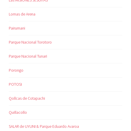
Las MISIONES JESUITAS
Lomas de Arena
Pairumani
Parque Nacional Torotoro
Parque Nacional Tunari
Porongo
POTOSI
Qollcas de Cotapachi
Quillacollo
SALAR de UYUNI & Parque Eduardo Avaroa