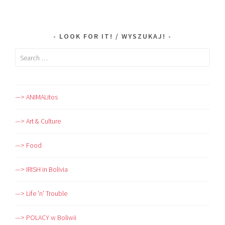
LOOK FOR IT! / WYSZUKAJ!
Search
for:
—> ANIMALitos
—> Art & Culture
—> Food
—> IRISH in Bolivia
—> Life 'n' Trouble
—> POLACY w Boliwii