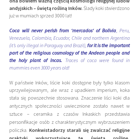
ona bowiem ważną częścią kosmologii religijnej ludów
andyjskich – świętą rośliną Inków.
Ślady koki stwierdzono
już w mumiach sprzed 3000 lat!
Coca will never perish from ‘mercados‘ of Bolivia
, Peru,
Venezuela, Colombia, Ecuador, Chile and northern Argentina
(it’s only illegal in Paraguay and Brazil),
for it is the important
part of the religious cosmology of the Andean people and
the holy plant of Incas.
Traces of coca were found in
mummies even 3000 years old!
W państwie Inków, liście koki dostępne były tylko klasom
uprzywilejowanym, ale wraz z upadkiem imperium, koka
stała się powszechnie stosowana.
Znaczenie liści koki dla
antycznych społeczności uwiecznione zostało nawet w
sztuce – ceramika z czasów Inkaskich przedstawia
personifikacje osób z charakterystycznym wybrzuszeniem
policzka.
Konkwistadorzy starali się zwalczać religijne
praktyki wykorzystujące te świętą roślinę,