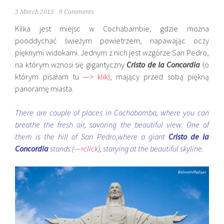
3 March 2015
9 Comments
Kilka jest miejsc w Cochabambie, gdzie można
pooddychać świeżym powietrzem, napawając oczy
pięknymi widokami. Jednym z nich jest wzgórze San Pedro,
na którym wznosi się gigantyczny
Cristo de la Concordia
(o
którym pisałam tu
—> klik
)
, mający przed sobą piękną
panoramę miasta.
There are couple of places in Cochabamba, where you can
breathe the fresh air, savoring the beautiful view. One of
them is the hill of San Pedro,where a giant
Cristo de la
Concordia
stands (
—>click
), starying at the beautiful skyline.