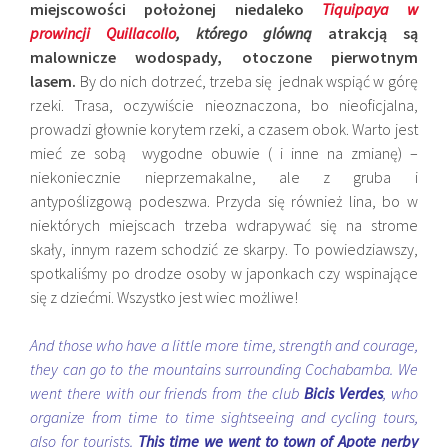
miejscowości położonej niedaleko
Tiquipaya w
prowincji Quillacollo
, którego glówną
atrakcją są
malownicze wodospady, otoczone pierwotnym
lasem.
By do nich dotrzeć, trzeba się jednak wspiąć w górę
rzeki. Trasa, oczywiście nieoznaczona, bo nieoficjalna,
prowadzi głownie korytem rzeki, a czasem obok. Warto jest
mieć ze sobą wygodne obuwie ( i inne na zmianę) –
niekoniecznie nieprzemakalne, ale z gruba i
antypoślizgową podeszwa. Przyda się również lina, bo w
niektórych miejscach trzeba wdrapywać się na strome
skały, innym razem schodzić ze skarpy. To powiedziawszy,
spotkaliśmy po drodze osoby w japonkach czy wspinające
się z dziećmi. Wszystko jest wiec możliwe!
And those who have a little more time, strength and courage,
they can go to the mountains surrounding Cochabamba. We
went there with our friends from the club
Bicis Verdes
, who
organize from time to time sightseeing and cycling tours,
also for tourists.
This time we went to town of Apote nerby