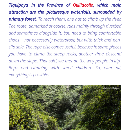
Tiquipaya in the Province of
Quillacollo
, which main
attraction are the picturesque waterfalls, surrounded by
primary forest.
To reach them, one has to climb up the river.
The route, unmarked of course, runs mainly through riverbed
and sometimes alongside it. You need to bring comfortable
shoes – not necessarily waterproof, but with thick and non-
slip sole. The rope also comes useful, because in some places
you have to climb the steep rocks, another time descend
down the slope. That said, we met on the way people in flip-
flops and climbing with small children. So, after all,
everything is possible!