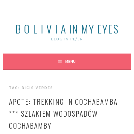
Skip
to
content
B O L I V I A IN MY EYES
BLOG IN PL/EN
MENU
TAG:
BICIS VERDES
APOTE: TREKKING IN COCHABAMBA
*** SZLAKIEM WODOSPADÓW
COCHABAMBY