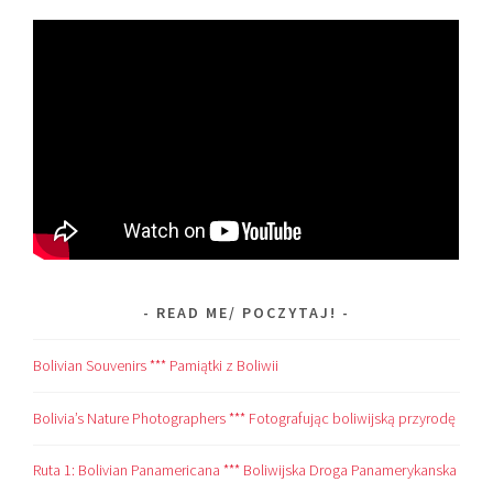
READ ME/ POCZYTAJ!
Bolivian Souvenirs *** Pamiątki z Boliwii
Bolivia’s Nature Photographers *** Fotografując boliwijską przyrodę
Ruta 1: Bolivian Panamericana *** Boliwijska Droga Panamerykanska