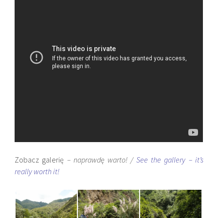
Zobacz galerię
– naprawdę warto! /
See the gallery – it’s
really worth it!