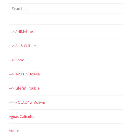
Search
for:
—> ANIMALitos
—> Art & Culture
—> Food
—> IRISH in Bolivia
—> Life 'n' Trouble
—> POLACY w Boliwii
Aguas Calientes
Apote