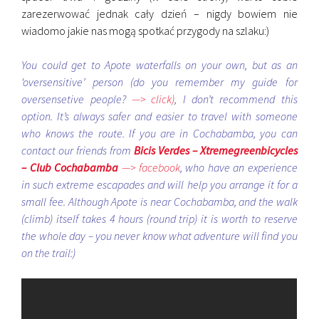
zarezerwować jednak cały dzień – nigdy bowiem nie
wiadomo jakie nas mogą spotkać przygody na szlaku:)
You could get to Apote waterfalls on your own, but as an
‘oversensitive’ person (do you remember my guide for
oversensetive people?
—> click)
, I don’t recommend this
option. It’s always safer and easier to travel with someone
who knows the route. If you are in Cochabamba, you can
contact our friends from
Bicis Verdes – Xtremegreenbicycles
– Club Cochabamba
—> facebook
, who have an experience
in such extreme escapades and will help you arrange it for a
small fee. Although Apote is near Cochabamba, and the walk
(climb) itself takes 4 hours (round trip) it is worth to reserve
the whole day – you never know what adventure will find you
on the trail:)