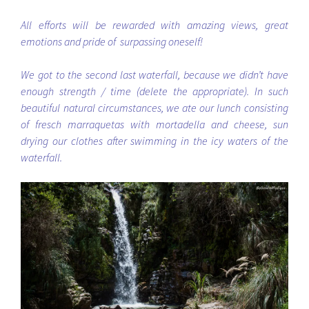
All efforts will be rewarded with amazing views, great
emotions and pride of surpassing oneself!
We got to the second last waterfall, because we didn’t have
enough strength / time (delete the appropriate). In such
beautiful natural circumstances, we ate our lunch consisting
of fresch marraquetas with mortadella and cheese, sun
drying our clothes after swimming in the icy waters of the
waterfall.