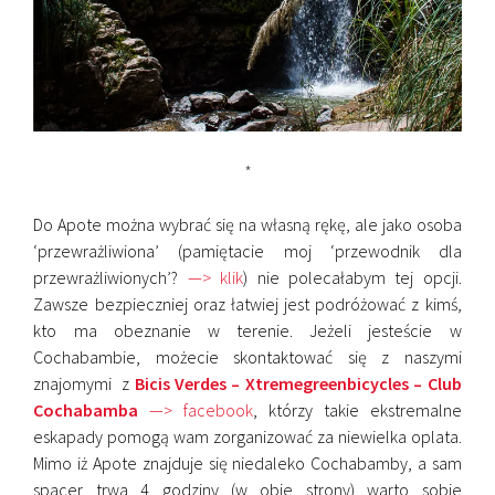
*
Do
Apote można wybrać się na własną rękę, ale jako osoba
‘przewrażliwiona’ (pamiętacie moj ‘przewodnik dla
przewrażliwionych’?
—> klik
) nie polecałabym tej opcji.
Zawsze bezpieczniej oraz łatwiej jest podróżować z kimś,
kto ma obeznanie w terenie. Jeżeli jesteście w
Cochabambie, możecie skontaktować się z naszymi
znajomymi z
Bicis Verdes – Xtremegreenbicycles – Club
Cochabamba
—> facebook
, którzy takie ekstremalne
eskapady pomogą wam zorganizować za niewielka oplata.
Mimo iż Apote znajduje się niedaleko Cochabamby, a sam
spacer trwa 4 godziny (w obie strony) warto sobie