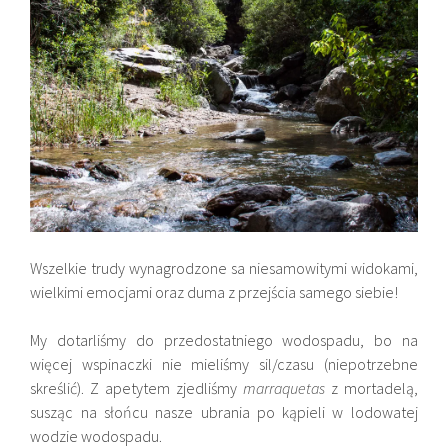
Wszelkie trudy wynagrodzone sa niesamowitymi widokami,
wielkimi emocjami oraz duma z przejścia samego siebie!
My dotarliśmy do przedostatniego wodospadu, bo na
więcej wspinaczki nie mieliśmy sil/czasu (niepotrzebne
skreślić). Z apetytem zjedliśmy
marraquetas
z mortadelą,
susząc na słońcu nasze ubrania po kąpieli w lodowatej
wodzie wodospadu.