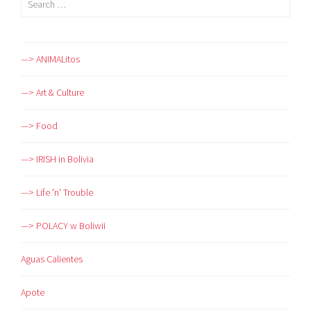
for:
—> ANIMALitos
—> Art & Culture
—> Food
—> IRISH in Bolivia
—> Life 'n' Trouble
—> POLACY w Boliwii
Aguas Calientes
Apote