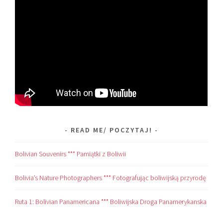
READ ME/ POCZYTAJ!
Bolivian Souvenirs *** Pamiątki z Boliwii
Bolivia’s Nature Photographers *** Fotografując boliwijską przyrodę
Ruta 1: Bolivian Panamericana *** Boliwijska Droga Panamerykanska