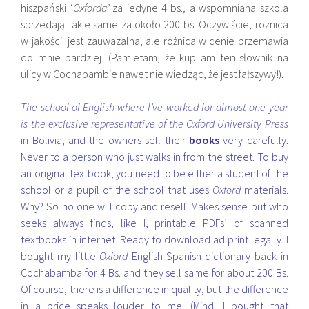
hiszpański ‘
Oxforda’
za jedyne 4 bs., a wspomniana szkola
sprzedają takie same za około 200 bs. Oczywiście, roznica
w jakości jest zauwazalna, ale różnica w cenie przemawia
do mnie bardziej. (Pamietam, że kupilam ten słownik na
ulicy w Cochabambie nawet nie wiedząc, że jest fałszywy!).
The school of English where I’ve worked for almost one year
is the exclusive representative of the Oxford University Press
in Bolivia, and the owners sell their
books
very carefully.
Never to a person who just walks in from the street. To buy
an original textbook, you need to be either a student of the
school or a pupil of the school that uses
Oxford
materials.
Why? So no one will copy and resell. Makes sense but who
seeks always finds, like I, printable PDFs’ of scanned
textbooks in internet. Ready to download ad print legally. I
bought my little
Oxford
English-Spanish dictionary back in
Cochabamba for 4 Bs. and they sell same for about 200 Bs.
Of course, there is a difference in quality, but the difference
in a price speaks louder to me. (Mind, I bought that