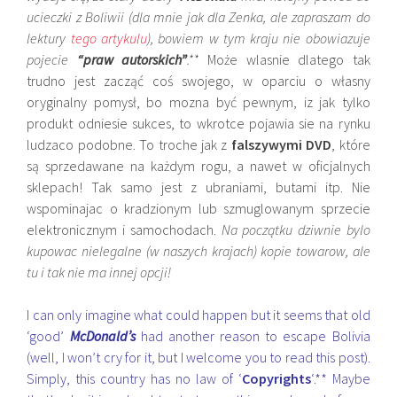
ucieczki z Boliwii (dla mnie jak dla Zenka, ale zapraszam do
lektury
tego artykulu
), bowiem w tym kraju nie obowiazuje
pojecie
“praw autorskich”
.**
Może wlasnie dlatego tak
trudno jest zacząć coś swojego, w oparciu o własny
oryginalny pomysł, bo mozna być pewnym, iz jak tylko
produkt odniesie sukces, to wkrotce pojawia sie na rynku
ludzaco podobne. To troche jak z
falszywymi DVD
, które
są sprzedawane na każdym rogu, a nawet w oficjalnych
sklepach! Tak samo jest z ubraniami, butami itp. Nie
wspominajac o kradzionym lub szmuglowanym sprzecie
elektronicznym i samochodach.
Na początku dziwnie bylo
kupowac nielegalne (w naszych krajach) kopie towarow, ale
tu i tak nie ma innej opcji!
I can only imagine what could happen but it seems that old
‘good’
McDonald’s
had another reason to escape Bolivia
(well, I won’t cry for it, but I welcome you to
read this pos
t).
Simply, this country has no law of ‘
Copyrights
‘.** Maybe