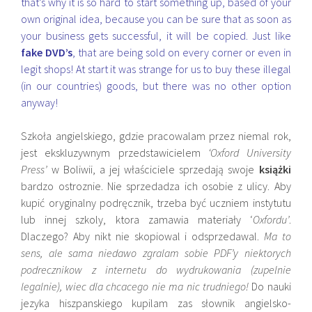
that’s why it is so hard to start something up, based of your
own original idea, because you can be sure that as soon as
your business gets successful, it will be copied. Just like
fake DVD’s
, that are being sold on every corner or even in
legit shops! At start it was strange for us to buy these illegal
(in our countries) goods, but there was no other option
anyway!
Szkoła angielskiego, gdzie pracowalam przez niemal rok,
jest ekskluzywnym przedstawicielem
‘Oxford University
Press’
w Boliwii, a jej właściciele sprzedają swoje
książki
bardzo ostroznie. Nie sprzedadza ich osobie z ulicy. Aby
kupić oryginalny podręcznik, trzeba być uczniem instytutu
lub innej szkoly, ktora zamawia materiały ‘
Oxfordu’
.
Dlaczego? Aby nikt nie skopiowal i odsprzedawal.
Ma to
sens, ale sama niedawo zgralam sobie PDF’y niektorych
podrecznikow z internetu do wydrukowania (zupelnie
legalnie), wiec dla chcacego nie ma nic trudniego!
Do nauki
jezyka hiszpanskiego kupilam zas słownik angielsko-