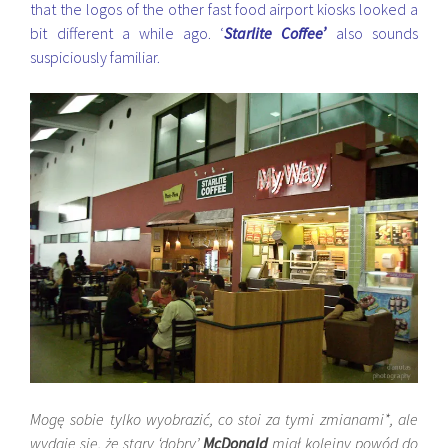
that the logos of the other fast food airport kiosks looked a
bit different a while ago. ‘
Starlite Coffee’
also sounds
suspiciously familiar.
Mogę sobie tylko wyobrazić, co stoi za tymi zmianami*, ale
wydaje się, że stary ‘dobry’
McDonald
miał kolejny powód do