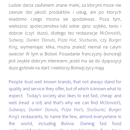
Ludzie darza zaufaniem znane marki, za ktorymi moze nie
zawsze stoi jakość produktów i usług, ale po ktorych
wiadomo czego mozna sie spodziewac. Poza tym,
wiekszosc spoleczenstwa lubi sobie zjesc szybko, tanio i
dobrze (czyt. duzo), dlatego tez restauracje
McDonald’s,
Subway, Dunkin ‘Donuts, Pizza Hut, Sturbucks
, czy
Burger
King
, wymieniajac kilka, można znaleźć niemal na calym
swiecie! W tym w Boliwii. Posiadanie franczyzny (koncesji)
jest zwykle dobrym interesem, jezeli ma sie do dyspozycji
duzo gotówki na start. I niektorzy Boliwijczycy mają.
People trust well known brands, that not always stand for
quality and service they offer, but of which is known what to
expect. Today’s society also likes to eat fast, cheap and
well (read: a lot) and that’s why we can find
McDonald’s,
Subways, Dunkin’ Donuts, Pizza Hut’s, Sturbucks’, Burger
King’s
restaurants, to name the few, almost everywhere in
the world, including Bolivia. Owning fast food