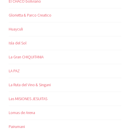
El CHACO boliviano
Glorietta & Parco Creatico
Huayculi
Isla del Sol
La Gran CHIQUITANIA
LA PAZ
La Ruta del Vino & Singani
Las MISIONES JESUITAS
Lomas de Arena
Pairumani