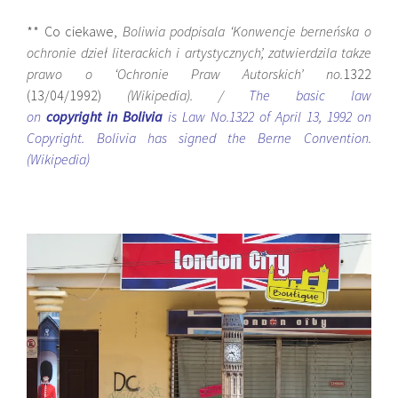
** Co ciekawe,
Boliwia podpisala ‘Konwencje berneńska o
ochronie dzieł literackich i artystycznych’, zatwierdzila takze
prawo o ‘Ochronie Praw Autorskich’ no.
1322
(13/04/1992)
(Wikipedia). /
The basic law
on
copyright in Bolivia
is Law No.1322 of April 13, 1992 on
Copyright. Bolivia has signed the Berne Convention.
(Wikipedia)