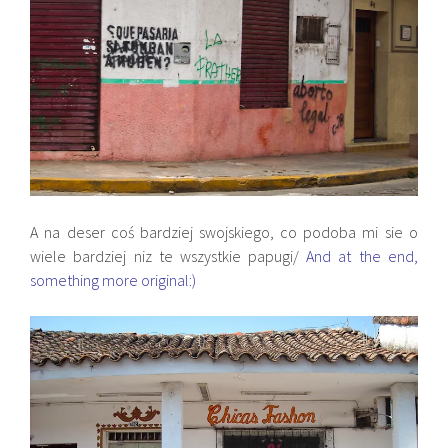
A na deser coś bardziej swojskiego, co podoba mi sie o
wiele bardziej niz te wszystkie papugi/
And at the end,
something more original:)