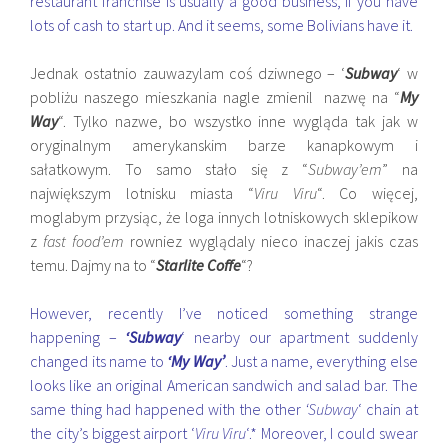
restaurant franchise is usually a good business, if you have
lots of cash to start up. And it seems, some Bolivians have it.
Jednak ostatnio zauwazylam coś dziwnego – ‘
Subway
‘ w
pobliżu naszego mieszkania nagle zmienil nazwę na “
My
Way
“. Tylko nazwe, bo wszystko inne wygląda tak jak w
oryginalnym amerykanskim barze kanapkowym i
sałatkowym. To samo stało się z “
Subway’em
” na
największym lotnisku miasta “
Viru Viru
“. Co więcej,
moglabym przysiąc, że loga innych lotniskowych sklepikow
z
fast food’em
rowniez wyglądaly nieco inaczej jakis czas
temu. Dajmy na to “
Starlite Coffe
“?
However, recently I’ve noticed something strange
happening –
‘Subway
‘ nearby our apartment suddenly
changed its name to
‘My Way’
. Just a name, everything else
looks like an original American sandwich and salad bar. The
same thing had happened with the other
‘Subway
‘ chain at
the city’s biggest airport ‘
Viru Viru
‘.* Moreover, I could swear