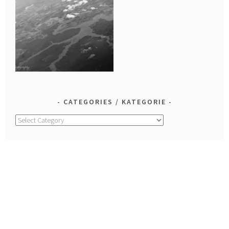
CATEGORIES / KATEGORIE
Categories
/
Kategorie
LOOK FOR IT! / WYSZUKAJ!
Search
for: