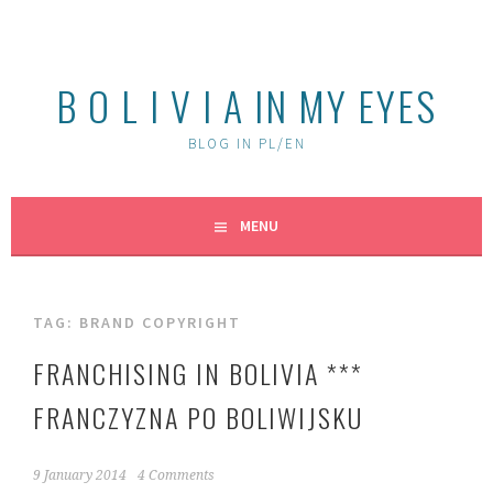
Skip
to
content
B O L I V I A IN MY EYES
BLOG IN PL/EN
MENU
TAG:
BRAND COPYRIGHT
FRANCHISING IN BOLIVIA ***
FRANCZYZNA PO BOLIWIJSKU
9 January 2014
4 Comments