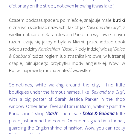
dictionary on the street, not even knowing it was fake!).
Czasem podczas spaceru po mieście, znajduje małe
butiki
o znanych skadinad nazwach, takich jak
“Sex and the City”
, z
wielkim plakatem Sarah Jessica Parker na wystawie. Innym
razem czuję się jakbym byla w Miami, przechodzac obok
sklepu rodziny
Kardashian
‘
Dash’
. Kiedy indziej widzę ‘
Dolce
& Gabbana
‘ tuż za rogiem lub straznika krolowej w futrzanej
czapie, pilnujacego przybytku mody angielskiej. Wow, w
Boliwii naprawdę można znaleźć wszystko!
Sometimes, while walking around the city, I find little
boutiques under the famous names, like ‘
Sex and the City
‘,
with a big poster of Sarah Jessica Parker in the shop
window. Other time I feel as if I am in Miami, walking past the
Kardashians’ shop ‘
Dash
‘. Then I see
Dolce & Gabana
little
place just around the corner. Or queen’s guard in a fur hat,
guarding the English shrine of fashion. Wow, you can really