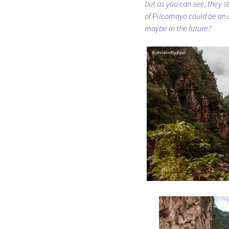
but as you can see, they s
of Pilcomayo could be an 
maybe in the future?