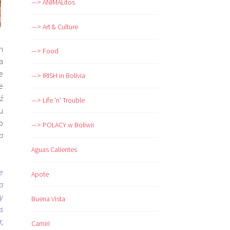
—> ANIMALitos
—> Art & Culture
h
—> Food
a
e
—> IRISH in Bolivia
e
ź
—> Life 'n' Trouble
u
o
—> POLACY w Boliwii
a
Aguas Calientes
e
Apote
a
y
Buena Vista
s
,
Camiri