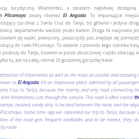
kcją turystyczną Villamontes, a zarazem najłatwiej dostępną 
on Pilcomayo
zwany również
El Angosto
. To imponujące miejsc
óżujący (za dnia) z Santa Cruz do Tarija, bo główna i jedyna drog
stolicą departamentu wiedzie przez kanion. Droga ta nazywana jes
 bowiem jej wąski, pokręcony, piaszczysty pas znajduje się pomiędz
hodzącą do rzeki Pilcomayo. To właśnie z powodu tego odcinka trasy
z podroży do Tarija, bowiem w porze deszczowej często zdarzają si
ylko tu, ale na całej, niemal 10 godzinnej górzystej trasie.
ttraction of Villamontes as well as the most accessible and amazing i
 known as
El Angosto
. It’s an impressive place admired by all passenger
Santa Cruz to Tarija, because the mainly and only road connecting th
with Villamontes cuts through the canyon. This road is often called ‘
th
 narrow, twisted, sandy strip is located between the rocks and the abys
 Pilcomayo. Some time ago we cancelled our trip to Tarija, because i
tion of the road gets frequent landslides and to be honest, they stil
lly route.