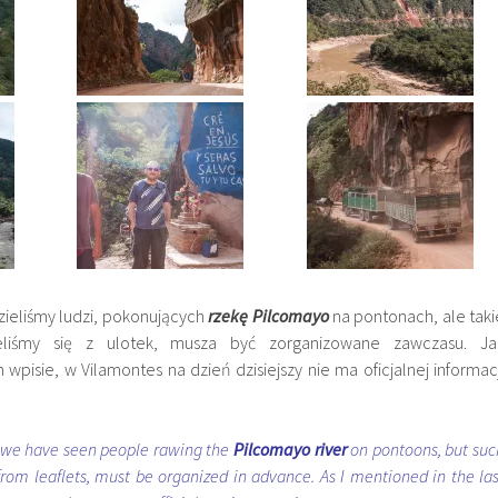
zieliśmy ludzi, pokonujących
rzekę Pilcomayo
na pontonach, ale taki
ieliśmy się z ulotek, musza być zorganizowane zawczasu. Ja
pisie, w Vilamontes na dzień dzisiejszy nie ma oficjalnej informacj
s we have seen people rawing the
Pilcomayo river
on pontoons, but suc
 from leaflets, must be organized in advance. As I mentioned in the las