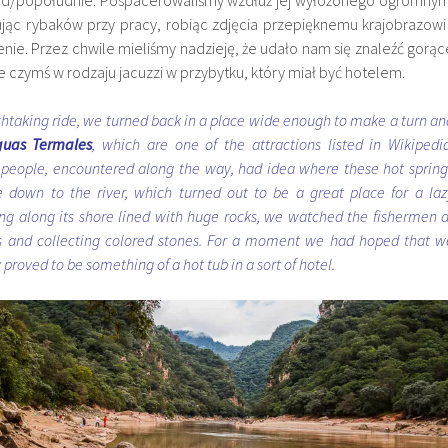
ed/popołudnie. Pospacerowaliśmy wzdłuż jej wyłożonego ogromnym
jąc rybaków przy pracy, robiąc zdjęcia przepięknemu krajobrazowi 
nie. Przez chwile mieliśmy nadzieję, że udało nam się znaleźć gorąc
ne czymś w rodzaju jacuzzi w przybytku, który miał być hotelem.
athtaking ride, we turned back in a place wide enough to make a turn an
uas Termales
, which are one of the attractions listed in Wikipedia
e people, encountered along the way, had idea where these hot spring
 down to the river, which turned out to be a great place for a laz
ng along its shore lined with huge rocks, we watched the fishermen a
s and collecting colored stones. For a moment we had hoped that w
 proved to be something of a hot tub in a sort of hotel.