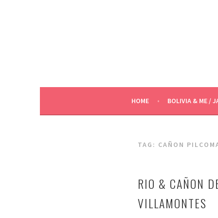
Skip
to
content
HOME
BOLIVIA & ME / J
TAG:
CAÑON PILCOM
RIO & CAÑON D
VILLAMONTES