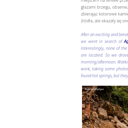
miejscem na leniwe prz
głazami brzegu, obserwu
zbierając kolorowe kamie
źródła, ale okazały się o
After an exciting and bre
we went in search of
Ag
Interestingly, none of th
are located. So we drove
morning/afternoon. Walki
work, taking some photo
found hot springs, but they