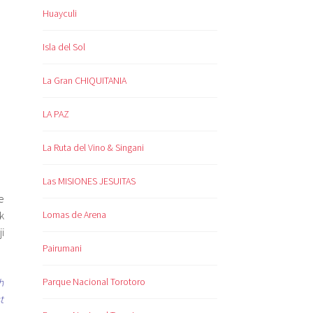
Huayculi
Isla del Sol
La Gran CHIQUITANIA
LA PAZ
La Ruta del Vino & Singani
Las MISIONES JESUITAS
e
Lomas de Arena
k
i
Pairumani
Parque Nacional Torotoro
h
t