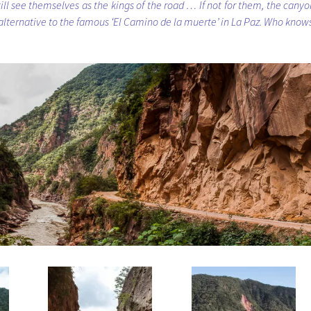
till see themselves as the kings of the road … If not for them, the canyo
alternative to the famous ‘El Camino de la muerte’ in La Paz. Who knows