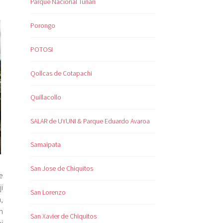
Parque Nacional Tunari
Porongo
POTOSI
Qollcas de Cotapachi
Quillacollo
SALAR de UYUNI & Parque Eduardo Avaroa
Samaipata
San Jose de Chiquitos
e
i
San Lorenzo
,
m
San Xavier de Chiquitos