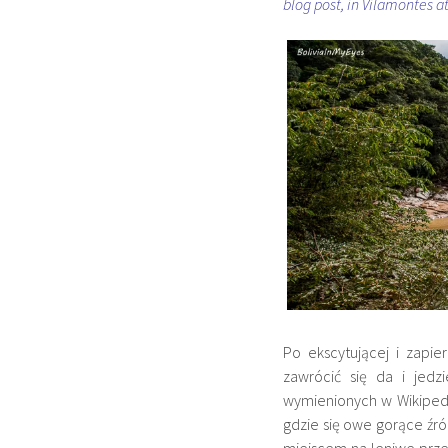
blog post, in Vilamontes at
Po ekscytującej i zapi
zawrócić się da i jed
wymienionych w Wikipedi
gdzie się owe gorące źró