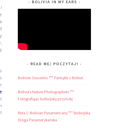
BOLIVIA IN MY EARS
i
e
a
t
y
,
ę
READ ME/ POCZYTAJ!
s
s
Bolivian Souvenirs *** Pamiątki z Boliwii
e
e
Bolivia’s Nature Photographers ***
s
Fotografując boliwijską przyrodę
n
l
Ruta 1: Bolivian Panamericana *** Boliwijska
Droga Panamerykanska