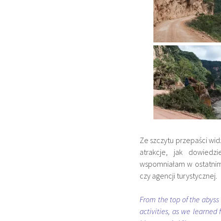
Ze szczytu przepaści wid
atrakcje, jak dowiedz
wspomniałam w ostatnim w
czy agencji turystycznej.
From the top of the abys
activities, as we learned