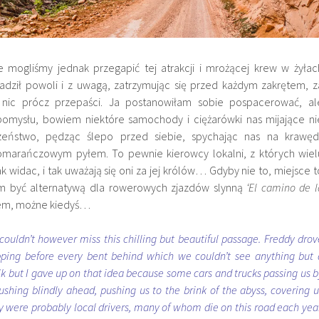
 mogliśmy jednak przegapić tej atrakcji i mrożącej krew w żyłac
dził powoli i z uwagą, zatrzymując się przed każdym zakrętem, z
 nic prócz przepaści. Ja postanowiłam sobie pospacerować, al
omysłu, bowiem niektóre samochody i ciężarówki nas mijające ni
zeństwo, pędząc ślepo przed siebie, spychając nas na krawęd
pomarańczowym pyłem. To pewnie kierowcy lokalni, z których wiel
jak widac, i tak uważają się oni za jej królów… Gdyby nie to, miejsce t
 być alternatywą dla rowerowych zjazdów slynną
‘El camino de l
wiem, możne kiedyś…
couldn’t however miss this chilling but beautiful passage. Freddy drov
opping before every bent behind which we couldn’t see anything but 
lk but I gave up on that idea because some cars and trucks passing us b
ushing blindly ahead, pushing us to the brink of the abyss, covering u
y were probably local drivers, many of whom die on this road each year