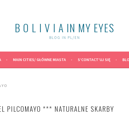
B O L I V I A IN MY EYES
BLOG IN PL/EN
A
MAIN CITIES/ GŁÓWNE MIASTA
S’CONTACT’UJ SIĘ
BLO
AYO
EL PILCOMAYO *** NATURALNE SKARBY