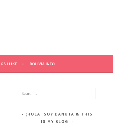
GS I LIKE
BOLIVIA INFO
Search
for:
¡HOLA! SOY DANUTA & THIS
IS MY BLOG!