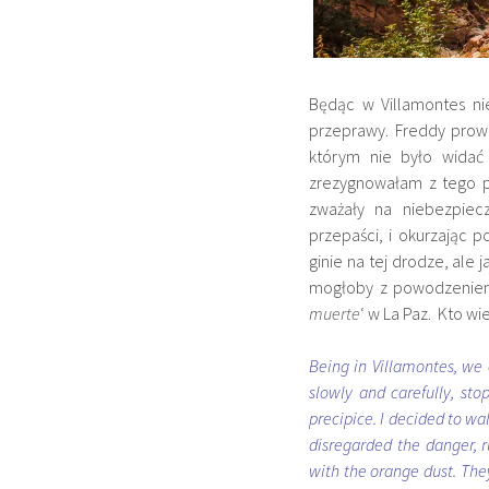
Będąc w Villamontes nie
przeprawy. Freddy prowa
którym nie było widać
zrezygnowałam z tego p
zważały na niebezpiec
przepaści, i okurzając 
ginie na tej drodze, ale 
mogłoby z powodzeniem
muerte
‘ w La Paz. Kto 
Being in Villamontes, we 
slowly and carefully, st
precipice. I decided to wa
disregarded the danger, r
with the orange dust. The