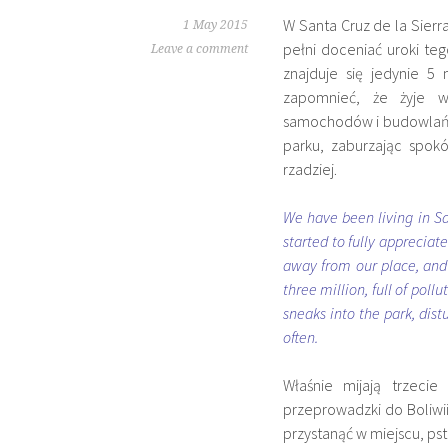
W Santa Cruz de la Sier
1 May 2015
pełni doceniać uroki teg
Leave a comment
znajduje się jedynie 
zapomnieć, że żyje w 
samochodów i budowlańcó
parku, zaburzając spokó
rzadziej.
We have been living in San
started to fully appreciate
away from our place, and
three million, full of poll
sneaks into the park, dist
often.
Właśnie mijają trzeci
przeprowadzki do Boliwii.
przystanąć w miejscu, pst