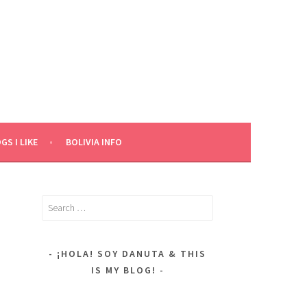
GS I LIKE
BOLIVIA INFO
Search
for:
¡HOLA! SOY DANUTA & THIS
IS MY BLOG!