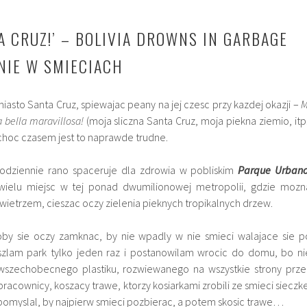
A CRUZ!’ – BOLIVIA DROWNS IN GARBAGE
ONIE W SMIECIACH
asto Santa Cruz, spiewajac peany na jej czesc przy kazdej okazji –
M
a bella maravillosa!
(moja sliczna Santa Cruz, moja piekna ziemio, itp.
 choc czasem jest to naprawde trudne.
codziennie rano spaceruje dla zdrowia w pobliskim
Parque Urban
ewielu miejsc w tej ponad dwumilionowej metropolii, gdzie mozn
etrzem, cieszac oczy zielenia pieknych tropikalnych drzew.
oby sie oczy zamknac, by nie wpadly w nie smieci walajace sie p
eszlam park tylko jeden raz i postanowilam wrocic do domu, bo ni
szechobecnego plastiku, rozwiewanego na wszystkie strony prze
pracownicy, koszacy trawe, ktorzy kosiarkami zrobili ze smieci sieczke
e pomyslal, by najpierw smieci pozbierac, a potem skosic trawe…