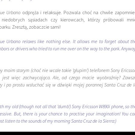
ue Urbano
odpręża i relaksuje. Pozwala choć na chwile zapomnie
 niedobrych sąsiadach czy kierowcach, którzy próbowali mni
arku. Zresztą, zobaczcie sami!
ue Urbano relaxes like nothing else. It allows me to forget about th
hbors or drivers who tried to run me over on the way to the park. Anyway
ony moim starym (choć nie wcale takie ‘głupim’) telefonem Sony Ericsso
e jest więc zachwycająca. Ale, od czego macie wyobraźnię? Zawsz
 i po prostu wsłuchać się w dźwięki mojej porannej Santa Cruz de l
th my old (though not all that ‘dumb’) Sony Ericsson W890i phone, so th
essive. But, there is your chance to practise your imagination! You ca
ust listen to the sounds of my morning Santa Cruz de la Sierra:)