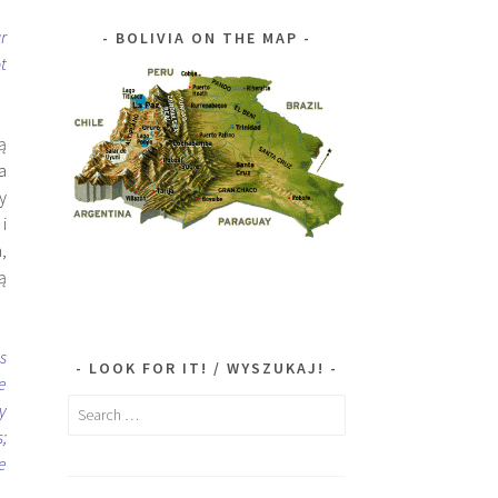
r
BOLIVIA ON THE MAP
t
ą
a
y
i
,
ą
s
LOOK FOR IT! / WYSZUKAJ!
e
Search
y
for:
;
e