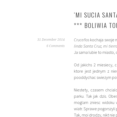
‘MI SUCIA SANT
*** BOLIWIA T
Cruceños
kochaja swoje mi
31 December 2014
linda Santa Cruz, mi tierr
6 Comments
Ja sama lubie to miasto,
Od jakichs 2 miesiecy, 
ktore jest jednym z ni
pooddychac swiezym powi
Niestety, czasem chcial
parku. Tak jak dzis. Ob
moglam zniesc widoku w
wiatr. Sprawe pogorszyli 
Tak, moi drodzy, nikt ni