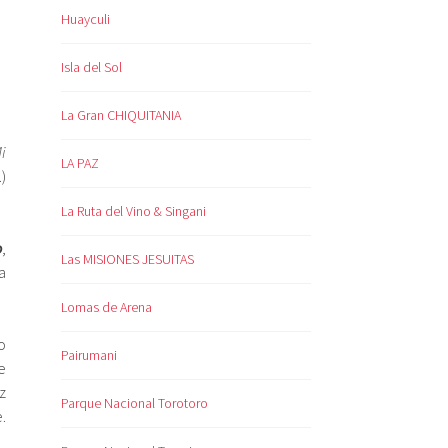
Huayculi
Isla del Sol
La Gran CHIQUITANIA
i
LA PAZ
)
La Ruta del Vino & Singani
o
,
Las MISIONES JESUITAS
a
Lomas de Arena
o
Pairumani
e
z
Parque Nacional Torotoro
.