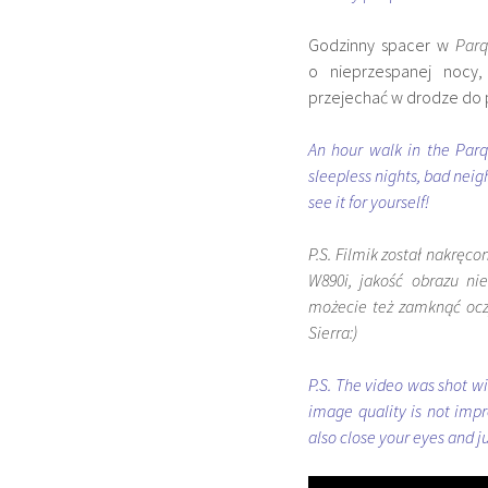
Godzinny spacer w
Parq
o nieprzespanej nocy,
przejechać w drodze do p
An hour walk in the Parq
sleepless nights, bad neig
see it for yourself!
P.S. Filmik został nakręc
W890i, jakość obrazu ni
możecie też zamknąć oczy
Sierra:)
P.S. The video was shot wi
image quality is not impr
also close your eyes and j