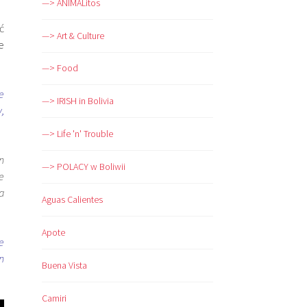
—> ANIMALitos
ć
—> Art & Culture
e
—> Food
e
—> IRISH in Bolivia
,
—> Life 'n' Trouble
n
—> POLACY w Boliwii
e
a
Aguas Calientes
Apote
e
n
Buena Vista
Camiri