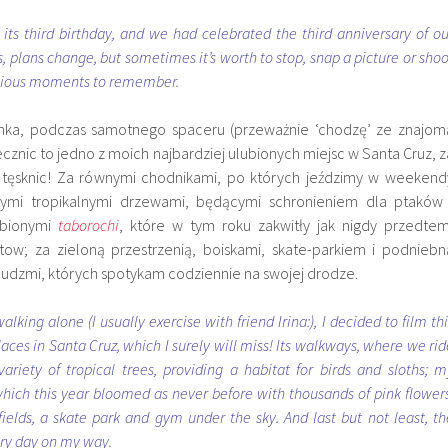
its third birthday, and we had celebrated the third anniversary of ou
s, plans change, but sometimes it’s worth to stop, snap a picture or shoo
ecious moments to remember.
ka, podczas samotnego spaceru (przeważnie ‘chodzę’ ze znajom
ecznic to jedno z moich najbardziej ulubionych miejsc w Santa Cruz, z
ęsknic! Za równymi chodnikami, po których jeździmy w weekend
ymi tropikalnymi drzewami, będącymi schronieniem dla ptaków 
ubionymi
taborochi
, które w tym roku zakwitły jak nigdy przedtem
ow; za zieloną przestrzenią, boiskami, skate-parkiem i podniebn
i ludzmi, których spotykam codziennie na swojej drodze.
lking alone (I usually exercise with friend Irina:), I decided to film thi
aces in Santa Cruz, which I surely will miss! Its walkways, where we rid
riety of tropical trees, providing a habitat for birds and sloths; m
which this year bloomed as never before with thousands of pink flowers
fields, a skate park and gym under the sky. And last but not least, th
ery day on my way.