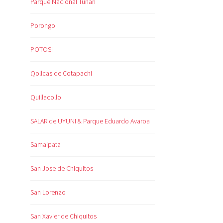
Parque Nacional Tunari
Porongo
POTOSI
Qollcas de Cotapachi
Quillacollo
SALAR de UYUNI & Parque Eduardo Avaroa
Samaipata
San Jose de Chiquitos
San Lorenzo
San Xavier de Chiquitos