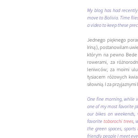
My blog has had recently 
move to Bolivia. Time flie
a video to keep these pr
Jednego pięknego poran
Iriną:), postanowilam uwi
którym na pewno Bede t
rowerami, za różnorodn
leniwców; za moimi ul
tysiacem różowych kwiat
siłownią. I za przyjaznym
One fine morning, while wa
one of my most favorite pl
our bikes on weekends, va
favorite
toborochi trees
, 
the green spaces, sports 
friendly people I meet ev