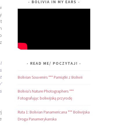
BOLIVIA IN MY EARS
w
y
t
h
o
z
I
READ ME/ POCZYTAJ!
es
t
Bolivian Souvenirs *** Pamiątki z Boliwii
’
s
Bolivia’s Nature Photographers ***
Fotografując boliwijską przyrodę
j
Ruta 1: Bolivian Panamericana *** Boliwijska
e
Droga Panamerykanska