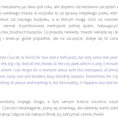
ra mieszkamy już dwa i poł roku, ale dopiero od niedawna zaczęłam 
o wielkiego miasta. A wszystko to za sprawą miejskiego parku, któr
5 minut od naszego budynku, a w którym mogę choć na momen
niemal trzymilionowej metropolii pełnej spalin, hałasującyc
w, brudnych bazarów. Co prawda, niekiedy ‘miasto’ wkrada się i d
j i śmiecąc gdzie popadnie, ale na szczęście, dzieje się to cora
ta Cruz de la Sierra for two and a half years, but only since one year 
 this big city. And all this thanks to the city park, which is only 5 minut
 where I can forget for a moment about with this metropolis of almos
ution, noisy cars and builders, busy and dirty bazaars. Sometimes the ‘city
urbing its peace and trashing it, but fortunately, it happens less and les
e urodziny mojego bloga, a tym samym trzecia rocznica nasze
 Czas leci nieubłaganie, plany się zmieniają, ale niekiedy warto sobi
ryknąć zdjęcie lub nakręcić filmik, by zatrzymać cenne chwile.