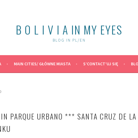
B O L I V I A IN MY EYES
BLOG IN PL/EN
A
MAIN CITIES/ GŁÓWNE MIASTA
S’CONTACT’UJ SIĘ
BLO
O
IN PARQUE URBANO *** SANTA CRUZ DE LA
NKU