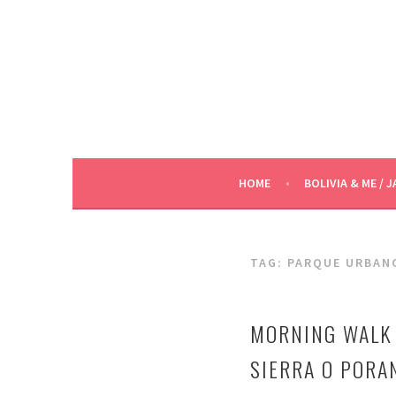
Skip
to
content
HOME
BOLIVIA & ME / J
TAG:
PARQUE URBAN
MORNING WALK 
SIERRA O PORA