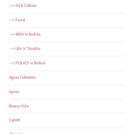
—> Art & Culture
—> Food
—> IRISH in Bolivia
—> Life 'n' Trouble
—> POLACY w Boliwii
Aguas Calientes
Apote
Buena Vista
Camiri