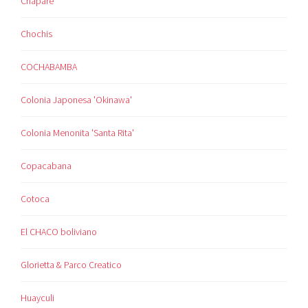
Chapare
Chochis
COCHABAMBA
Colonia Japonesa 'Okinawa'
Colonia Menonita 'Santa Rita'
Copacabana
Cotoca
El CHACO boliviano
Glorietta & Parco Creatico
Huayculi