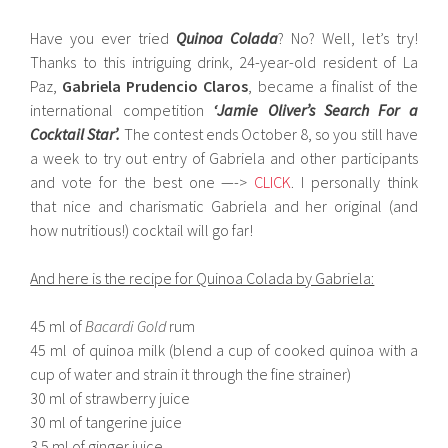
Have you ever tried
Quinoa Colada
? No? Well, let’s try!
Thanks to this intriguing drink, 24-year-old resident of La
Paz,
Gabriela Prudencio Claros
, became a finalist of the
international competition
‘Jamie Oliver’s Search For a
Cocktail Star’.
The contest ends October 8, so you still have
a week to try out entry of Gabriela and other participants
and vote for the best one —->
CLICK
. I personally think
that nice and charismatic Gabriela and her original (and
how nutritious!) cocktail will go far!
And here is the recipe for Quinoa Colada by Gabriela:
45 ml of
Bacardi Gold
rum
45 ml of quinoa milk (blend a cup of cooked quinoa with a
cup of water and strain it through the fine strainer)
30 ml of strawberry juice
30 ml of tangerine juice
3.5 ml of ginger juice