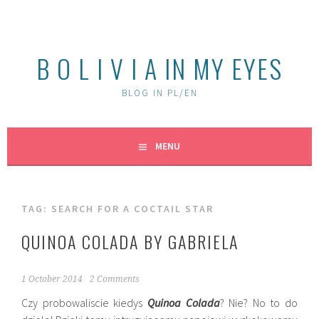
Skip
to
content
B O L I V I A IN MY EYES
BLOG IN PL/EN
MENU
TAG:
SEARCH FOR A COCTAIL STAR
QUINOA COLADA BY GABRIELA
1 October 2014
2 Comments
Czy probowaliscie kiedys
Quinoa Colada
? Nie? No to do