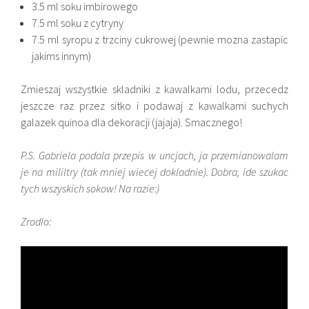
3.5 ml soku imbirowego
7.5 ml soku z cytryny
7.5 ml syropu z trzciny cukrowej (pewnie mozna zastapic
jakims innym)
Zmieszaj wszystkie skladniki z kawalkami lodu, przecedz
jeszcze raz przez sitko i podawaj z kawalkami suchych
galazek quinoa dla dekoracji (jajaja). Smacznego!
P.S. Gabriela podala przepis w uncjach, ja przemianowalam
je na mililtry (tak mniej wiecej dokladnie). Dobra, ide szukac
tych wszyskich sokow! Na razie:)
Zrodlo: