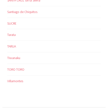
SANTA CRUZ de la Sierra
Santiago de Chiquitos
SUCRE
Tarata
TARIJA
Tiwanaku
TORO TORO
Villamontes