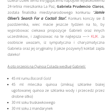
dziela! Dzieki temu intrygujacemu napojowi wyskokowemu
24-letnia mieszkanka La Paz,
Gabriela Prudencio Claros
,
zostala finalistka miedzynarodowego konkursu
‘Jamie
Oliver’s Search For a Coctail Star’.
Konkurs konczy sie 8
pazdziernika, wiec macie jeszcze tydzien na to, by
wyprobowac ciekawa propozycje Gabrieli oraz innych
uczestnikow, i zaglosowac na te najlepsza —->
KLIK
. Ja
osobiscie uwazam, iz sympatyczna i charyzmatyczna
Gabriela oraz jej oryginalny (i jakze pozywny!) koktail zajda
daleko!
A oto przepis na Quinoa Colada wedlug Gabrieli:
45 ml rumu
Bacardi Gold
45 ml mleczka quinoa (zmiksuj szklanke bialej
ugotowanej quinoa ze szklanka wody i przecedz przez
drobne sitko)
30 ml soku truskawkowego
30 ml soku z mandarynek