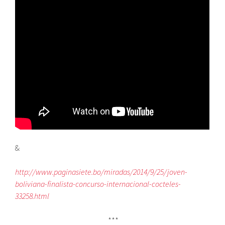
&
http://www.paginasiete.bo/miradas/2014/9/25/joven-
boliviana-finalista-concurso-internacional-cocteles-
33258.html
***