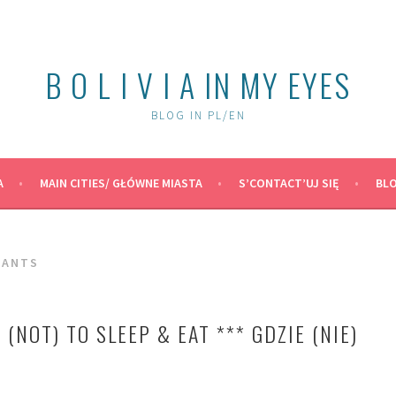
B O L I V I A IN MY EYES
BLOG IN PL/EN
A
MAIN CITIES/ GŁÓWNE MIASTA
S’CONTACT’UJ SIĘ
BLO
RANTS
(NOT) TO SLEEP & EAT *** GDZIE (NIE)