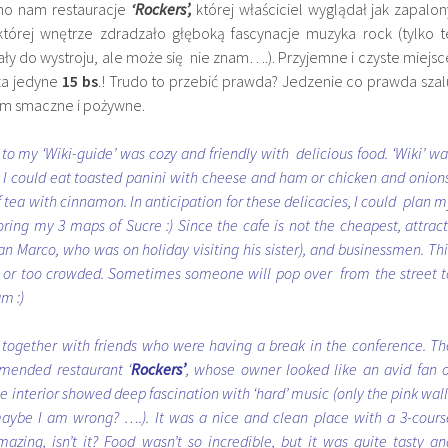
no nam restauracje
‘Rockers’,
której właściciel wyglądał jak zapalon
której wnętrze zdradzało głęboką fascynacje muzyka rock (tylko t
ły do wystroju, ale może się nie znam….). Przyjemne i czyste miejsc
za jedyne
15 bs
.! Trudo to przebić prawda? Jedzenie co prawda szal
iem smaczne i pożywne.
 to my ‘Wiki-guide’ was cozy and friendly with delicious food. ‘Wiki’ wa
. I could eat toasted panini with cheese and ham or chicken and onions
f tea with cinnamon. In anticipation for these delicacies, I could plan m
loring my 3 maps of Sucre :) Since the cafe is not the cheapest, attract
ian Marco, who was on holiday visiting his sister), and businessmen. Thi
 or too crowded. Sometimes someone will pop over from the street t
m :)
 together with friends who were having a break in the conference. Th
mended restaurant ‘
Rockers’
, whose owner looked like an avid fan o
 interior showed deep fascination with ‘hard’ music (only the pink wall
 maybe I am wrong? ….). It was a nice and clean place with a 3-cours
Amazing, isn’t it? Food wasn’t so incredible, but it was quite tasty an