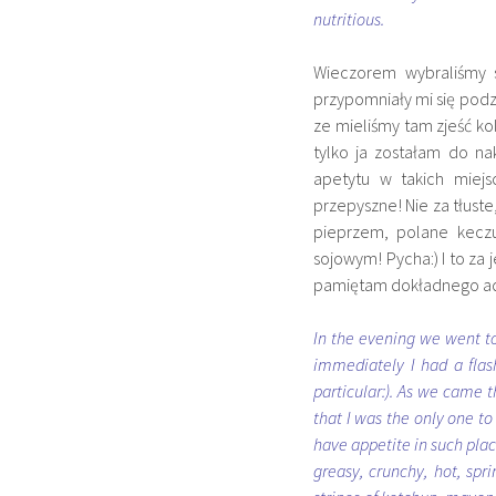
nutritious.
Wieczorem wybraliśmy s
przypomniały mi się podz
ze mieliśmy tam zjeść k
tylko ja zostałam do na
apetytu w takich miej
przepyszne! Nie za tłuste
pieprzem, polane keczu
sojowym! Pycha:) I to za
pamiętam dokładnego adre
In the evening we went to
immediately I had a flas
particular:). As we came t
that I was the only one to
have appetite in such plac
greasy, crunchy, hot, spri