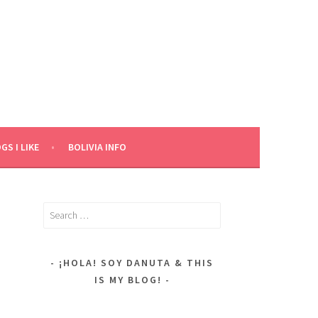
GS I LIKE
BOLIVIA INFO
Search
for:
¡HOLA! SOY DANUTA & THIS
IS MY BLOG!