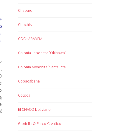
Chapare
e
Chochis
o
r
COCHABAMBA
er
Colonia Japonesa 'Okinawa'
z
Colonia Menonita 'Santa Rita'
,
0
Copacabana
e
o
Cotoca
ę
e
El CHACO boliviano
ś
Glorietta & Parco Creatico