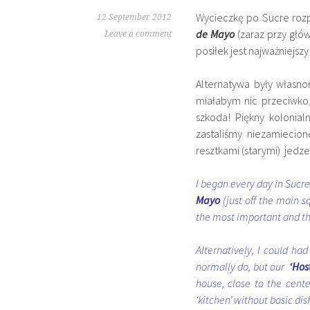
Wycieczkę po Sucre roz
12 September 2012
de Mayo
(zaraz przy głó
Leave a comment
posiłek jest najważniejsz
Alternatywa były własno
miałabym nic przeciwko
szkoda! Piękny kolonia
zastaliśmy niezamiecio
resztkami (starymi) jedze
I began every day in Sucre
Mayo
(just off the main sq
the most important and ther
Alternatively, I could h
normally do, but our
‘Hos
house, close to the cent
‘kitchen’ without basic di