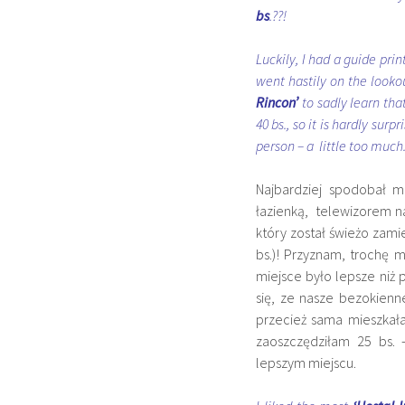
bs
.??!
Luckily, I had a guide pri
went hastily on the looko
Rincon’
to sadly learn tha
40 bs., so it is hardly sur
person – a little too much
Najbardziej spodobał m
łazienką, telewizorem n
który został świeżo zami
bs.)! Przyznam, trochę 
miejsce było lepsze niż
się, ze nasze bezokien
przecież sama mieszkał
zaoszczędziłam 25 bs. 
lepszym miejscu.