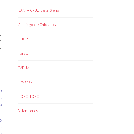
SANTA CRUZ de la Sierra
u
Santiago de Chiquitos
o
e
SUCRE
m
e
Tarata
i
e
TARIJA
e
Tiwanaku
d
TORO TORO
n
d
Villamontes
t
o
n