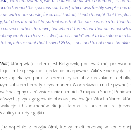
nka’
, with renovated tipple or double rooms with bathroom, TV on th
located around the spacious courtyard, which was freshly swept – and al
ame with more people, for 50 bs.)! I admit, I kinda thought that this plac
but does it matter? Important was that the place was better than th
o convince others to move, but when it turned out that our windowles
nobody wanted to leave … Well, surely I didn’t want to live alone in a bi
 taking into account that I saved 25 bs., I decided to eat a nice breakfas
bis’
,
której właścicielem jest Belgijczyk, ponieważ mój przewodni
 jest mile i przyjazne, a jedzenie przepyszne. ‘Wiki’ się nie myliła – z
m się zapiekanym panini z serem i szynka lub z kurczakiem i cebulką
 dużym kubkiem herbaty z cynamonem. W oczekiwaniu na te pyszności
wać następny dzień zwiedzania na moich 3 mapach Sucre:) Poniewa
jtańszych, przyciąga głownie obcokrajowców (jak Włocha Marco, któr
 wakacje) i biznesmenów. Nie jest tam ani za pusto, ani za tłoczno
z ulicy na lody z gałki:)
już wspólnie z przyjaciółmi, którzy mieli przerwę w konferencji