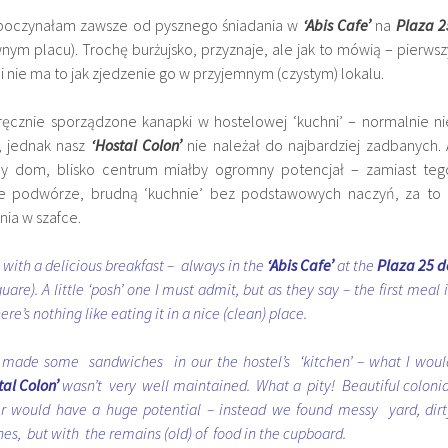
poczynałam zawsze od pysznego śniadania w
‘Abis Cafe’
na
Plaza 2
wnym placu). Trochę burżujsko, przyznaje, ale jak to mówią – pierwsz
y i nie ma to jak zjedzenie go w przyjemnym (czystym) lokalu.
ręcznie sporządzone kanapki w hostelowej ‘kuchni’ – normalnie ni
, jednak nasz
‘Hostal Colon’
nie należał do najbardziej zadbanych. 
lny dom, blisko centrum miałby ogromny potencjał – zamiast teg
ne podwórze, brudną ‘kuchnie’ bez podstawowych naczyń, za to 
nia w szafce.
 with a delicious breakfast – always in the
‘Abis Cafe’
at the
Plaza 25 d
uare). A little ‘posh’ one I must admit, but as they say – the first meal i
e’s nothing like eating it in a nice (clean) place.
ad made some sandwiches in our the hostel’s ‘kitchen’ – what I woul
tal Colon’
wasn’t very well maintained. What a pity! Beautiful colonia
er would have a huge potential – instead we found messy yard, dirt
shes, but with the remains (old) of food in the cupboard.