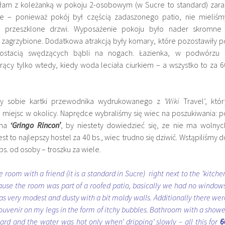
łam z koleżanką w pokoju 2-osobowym (w Sucre to standard) zara
rze – ponieważ pokój był częścią zadaszonego patio, nie mieliśm
o przeszklone drzwi. Wyposażenie pokoju było nader skromne 
ę zagrzybione. Dodatkowa atrakcją były komary, które pozostawiły p
ostacią swędzących bąbli na nogach. Łazienka, w podwórzu 
rący tylko wtedy, kiedy woda leciała ciurkiem – a wszystko to za 6
rzy sobie kartki przewodnika wydrukowanego z
‘Wiki
Travel’, któr
 miejsc w okolicy. Naprędce wybraliśmy się wiec na poszukiwania: p
ma
‘Gringo Rincon’
, by niestety dowiedzieć się, ze nie ma wolnyc
 to najlepszy hostel za 40 bs., wiec trudno się dziwić. Wstąpiliśmy d
s. od osoby – troszku za wiele.
 room with a friend (it is a standard in Sucre) right next to the ‘kitchen
ause the room was part of a roofed patio, basically we had no windows
as very modest and dusty with a bit moldy walls. Additionally there wer
souvenir on my legs in the form of itchy bubbles. Bathroom with a showe
ard and the water was hot only when’ dripping’ slowly – all this for
6