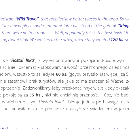
nted from
‘Wiki Travel’
, that recalled few better places in the area. So w
ut for a new place: and a moment later we stood at the gate of
‘Gring
t there were no free rooms … Well, apparently this is the best hostel fo
prising that it’s full. We walked to the other, where they wanted
120 bs
. p
.
i się
‘Hostal Inka’
, z wyremontowanymi pokojami 3-osobowymi 
a ścianie i oknem (:) – ulokowanymi wokół przestronnego dziedzińca
eciony, wszystko to za jedyne
60 bs.
(gdyby przyszło nas więcej, za 5
mnie zastanowił brak turystów, ale jakie to ma znaczenie? Ważne, z
 poprzednie! Zadzwoniliśmy żeby przekonać innych, ale kiedy okazał
ne pokoje są za
35 bs.,
nikt nie chciał się przenosić… Cóż, nie będ
a w wielkim pustym
‘Hostalu Inka’ –
biorąc jednak pod uwagę to, z
– postanowiłam za te pieniądze uraczyć się śniadaniem w jakim