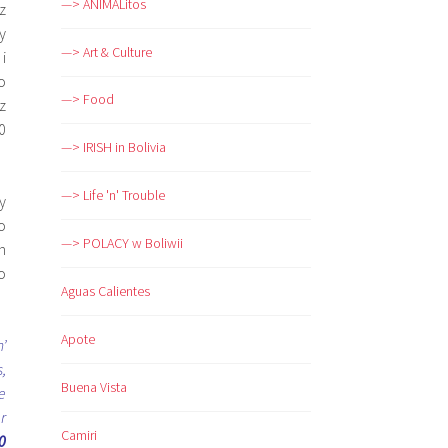
—> ANIMALitos
z
y
—> Art & Culture
i
o
—> Food
z
0
—> IRISH in Bolivia
—> Life 'n' Trouble
y
o
—> POLACY w Boliwii
h
o
Aguas Calientes
Apote
’
,
Buena Vista
e
r
Camiri
0