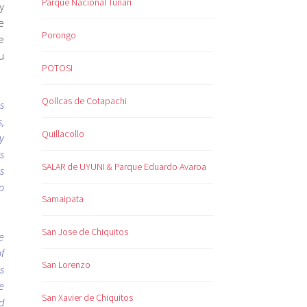
Parque Nacional Tunari
y
e
Porongo
e
u
POTOSI
Qollcas de Cotapachi
s
,
Quillacollo
y
s
SALAR de UYUNI & Parque Eduardo Avaroa
s
o
Samaipata
San Jose de Chiquitos
e
f
San Lorenzo
s
e
San Xavier de Chiquitos
d