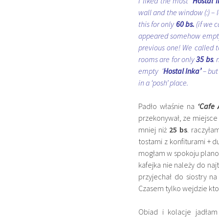
I liked the most
‘Hostal I
wall and the window (:) – 
this for only
60 bs.
(if we c
appeared somehow empty, 
previous one! We called t
rooms are for only
35 bs
. 
empty ‘
Hostal Inka’
– but
in a ‘posh’ place.
Padło właśnie na
‘Cafe A
przekonywał, ze miejsce to
mniej niż
25 bs
. raczyła
tostami z konfiturami +
mogłam w spokoju plano
kafejka nie należy do na
przyjechał do siostry na
Czasem tylko wejdzie ktoś 
Obiad i kolacje jadłam 