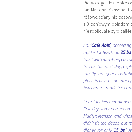
Pierwszego dnia poleco
fan Marlena Mansona, i 
różowe ściany nie pasowa
z 3-daniowym obiadem 
nie robiło, ale było całk
So,
‘Cafe Abis’
, according
right – for less than
25 bs
toast with jam + big cup o
trip for the next day, exp
mostly foreigners (as Ital
place is never too empty
buy home – made ice crea
I ate lunches and dinners
first day someone recom
Marilyn Manson, and whose
didn’t fit the decor, but
dinner for only
15 bs
.! 