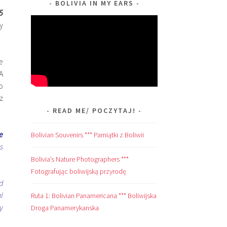
BOLIVIA IN MY EARS
5
y
e
A
o
z
READ ME/ POCZYTAJ!
e
Bolivian Souvenirs *** Pamiątki z Boliwii
s
Bolivia’s Nature Photographers ***
Fotografując boliwijską przyrodę
d
l
Ruta 1: Bolivian Panamericana *** Boliwijska
y
Droga Panamerykanska