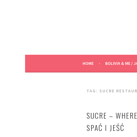
Skip
to
content
HOME
BOLIVIA & ME / J
TAG:
SUCRE RESTAU
SUCRE – WHERE 
SPAĆ I JEŚĆ