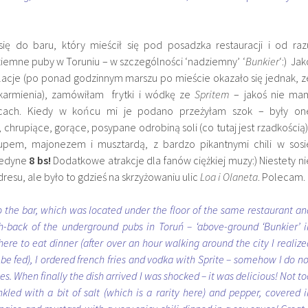
ię do baru, który mieścił się pod posadzka restauracji i od raz
iemne puby w Toruniu – w szczególności ‘nadziemny’ ‘
Bunkier
‘:) Jak
olacje (po ponad godzinnym marszu po mieście okazało się jednak, z
karmienia), zamówiłam frytki i wódkę ze
Spritem
– jakoś nie ma
scach. Kiedy w końcu mi je podano przeżyłam szok – były on
, chrupiące, gorące, posypane odrobiną soli (co tutaj jest rzadkością) 
pem, majonezem i musztardą, z bardzo pikantnymi chili w sosi
 jedyne
8 bs!
Dodatkowe atrakcje dla fanów ciężkiej muzy:) Niestety ni
su, ale było to gdzieś na skrzyżowaniu ulic
Loa i Olaneta
. Polecam.
 the bar, which was located under the floor of the same restaurant an
h-back of the underground pubs in Toruń – ‘above-ground ‘Bunkier’ i
here to eat dinner (after over an hour walking around the city I realize
 be fed), I ordered french fries and vodka with Sprite – somehow I do no
es. When finally the dish arrived I was shocked – it was delicious! Not to
nkled with a bit of salt (which is a rarity here) and pepper, covered i