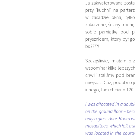
Ja zakwaterowana zosta
przy ‘kuchni’ na parte
w zasadzie okna, tylk
zakurzone, ściany troch
sobie pamiątkę pod p
prysznicem, który był go
bs.????!
Szczęśliwie, miałam p
wspominał kilka lepszych
chwili staliśmy pod bra
miejsc… Cóż, podobno jest
innego, tam chciano 120 b
I was allocated in a double
on the ground floor – bec
only a glass door. Room w
mosquitoes, which left a 
was located in the courty