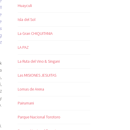
e
Huayculi
l
e
Isla del Sol
e
s
La Gran CHIQUITANIA
g
t
LA PAZ
La Ruta del Vino & Singani
k
a
Las MISIONES JESUITAS
,
,
Lomas de Arena
ż
y
Pairumani
.
Parque Nacional Torotoro
.