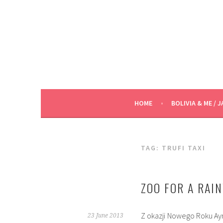
Skip
to
content
HOME
BOLIVIA & ME / J
TAG:
TRUFI TAXI
ZOO FOR A RAI
Z okazji Nowego Roku Aym
23 June 2013