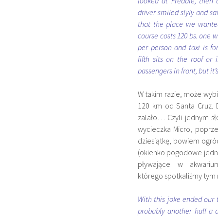
looked at Freddie, then 
driver smiled slyly and sai
that the place we wanted
course costs 120 bs. one w
per person and taxi is fo
fifth sits on the roof or
passengers in front, but it’s
W takim razie, może wybie
120 km od Santa Cruz. 
zalało… Czyli jednym sł
wycieczka Micro, poprz
dziesiątkę, bowiem ogró
(okienko pogodowe jednak
pływające w akwariu
którego spotkaliśmy tym 
With this joke ended our 
probably another half a da