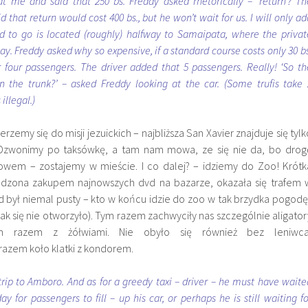
at me and said that 250 bs. Freddy asked rhetorically – ‘return’? Th
d that return would cost 400 bs., but he won’t wait for us. I will only ad
 to go is located (roughly) halfway to Samaipata, where the privat
ay. Freddy asked why so expensive, if a standard course costs only 30 bs
r four passengers. The driver added that 5 passengers. Really! ‘So th
 in the trunk?’ – asked Freddy looking at the car. (Some trufis take 
 illegal.)
rzemy się do misji jezuickich – najbliższa San Xavier znajduje się tylk
Dzwonimy po taksówkę, a tam nam mowa, ze się nie da, bo drog
owem – zostajemy w mieście. I co dalej? – idziemy do Zoo! Krótk
edzona zakupem najnowszych dvd na bazarze, okazała się trafem 
d był niemal pusty – kto w końcu idzie do zoo w tak brzydka pogodę
 się nie otworzyło). Tym razem zachwyciły nas szczególnie aligator
m razem z żółwiami. Nie obyło się również bez leniwca
razem koło klatki z kondorem.
trip to Amboro. And as for a greedy taxi – driver – he must have waite
y for passengers to fill – up his car, or perhaps he is still waiting fo