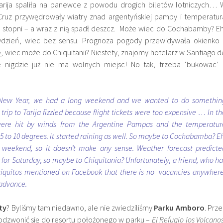
rija spaliła na panewce z powodu drogich biletów lotniczych… 
Cruz przywędrowały wiatry znad argentyńskiej pampy i temperatur
0 stopni – a wraz z nią spadł deszcz. Może wiec do Cochabamby? Eh
ydzień, wiec bez sensu. Prognoza pogody przewidywała okienko 
 wiec może do Chiquitanii? Niestety, znajomy hotelarz w Santiago d
e nigdzie już nie ma wolnych miejsc! No tak, trzeba ‘bukowac’ 
New Year, we had a long weekend and we wanted to do somethin
trip to Tarija fizzled because flight tickets were too expensive … In th
ere hit by winds from the Argentine Pampas and the temperatur
5 to 10 degrees. It started raining as well. So maybe to Cochabamba? Eh
 weekend, so it doesn’t make any sense. Weather forecast predicte
for Saturday, so maybe to Chiquitania? Unfortunately, a friend, who ha
hiquitos mentioned on Facebook that there is no vacancies anywhere
 advance.
ty
? Byliśmy tam niedawno, ale nie zwiedziliśmy
Parku Amboro
. Prze
dzwonić się do resortu położonego w parku –
El Refugio los Volcano