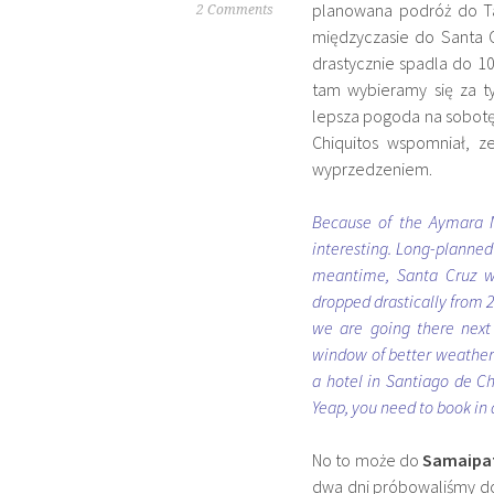
planowana podróż do Ta
2 Comments
międzyczasie do Santa 
drastycznie spadla do 1
tam wybieramy się za t
lepsza pogoda na sobotę,
Chiquitos wspomniał, z
wyprzedzeniem.
Because of the Aymara 
interesting. Long-planned 
meantime, Santa Cruz w
dropped drastically from 2
we are going there next
window of better weather 
a hotel in Santiago de C
Yeap, you need to book in
No to może do
Samaipa
dwa dni próbowaliśmy do