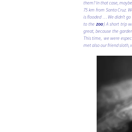
them? In that case, maybe
75 km from Santa Cruz. We 
is flooded … We didn’t go 
to the
zoo
:) A short trip
great, because the garde
This time, we were especi
met also our friend sloth,