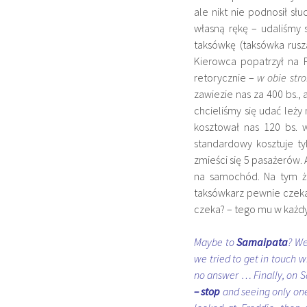
ale nikt nie podnosił s
własną rękę – udaliśmy 
taksówkę (taksówka rusza
Kierowca popatrzył na 
retorycznie –
w obie str
zawiezie nas za 400 bs., 
chcieliśmy się udać leży
kosztował nas 120 bs. 
standardowy kosztuje ty
zmieści się 5 pasażerów. 
na samochód. Na tym ża
taksówkarz pewnie czeka
czeka? – tego mu w każdy
Maybe to
Samaipata
? We
we tried to get in touch w
no answer … Finally, on 
– stop
and seeing only one