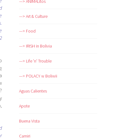
e
—> ANIMALitos
d
e
—> Art & Culture
.
e
—> Food
2
—> IRISH in Bolivia
o
—> Life 'n' Trouble
ę
a
—> POLACY w Boliwii
w
?
Aguas Calientes
y
,
Apote
Buena Vista
d
r
Camiri