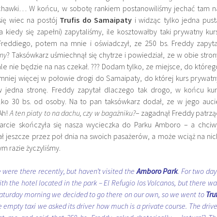
łuchawki… W końcu, w sobotę rankiem postanowiliśmy jechać tam n
się wiec na postój
Trufis do Samaipaty
i widząc tylko jedna pust
 kiedy się zapełni) zapytaliśmy, ile kosztowałby taki prywatny kurs
Freddiego, potem na mnie i oświadczył, ze 250 bs. Freddy zapyta
ony
? Taksówkarz uśmiechnął się chytrze i powiedział, ze w obie stron
ale nie będzie na nas czekał. ??? Dodam tylko, ze miejsce, do któreg
 mniej więcej w połowie drogi do Samaipaty, do której kurs prywatn
w jedna stronę. Freddy zapytał dlaczego tak drogo, w końcu kur
lko 30 bs. od osoby. Na to pan taksówkarz dodał, ze w jego auci
Ah!
A ten piaty to na dachu, czy w bagażniku?
– zagadnął Freddy patrzą
rcie skończyła się nasza wycieczka do Parku Amboro – a chciw
ł jeszcze przez poł dnia na swoich pasażerów, a może wciąż na nic
m razie życzyliśmy.
 were there recently, but haven’t visited the
Amboro Park
. For two day
ith the hotel located in the park – El Refugio los Volcanos, but there wa
Saturday morning we decided to go there on our own, so we went to
Tru
 empty taxi we asked its driver how much is a private course. The drive