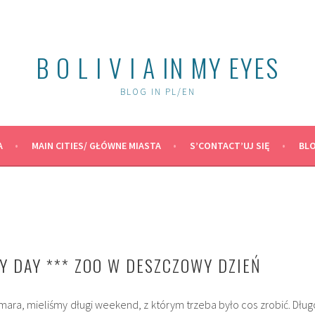
B O L I V I A IN MY EYES
BLOG IN PL/EN
A
MAIN CITIES/ GŁÓWNE MIASTA
S’CONTACT’UJ SIĘ
BLO
NY DAY *** ZOO W DESZCZOWY DZIEŃ
ara, mieliśmy długi weekend, z którym trzeba było cos zrobić. Dług