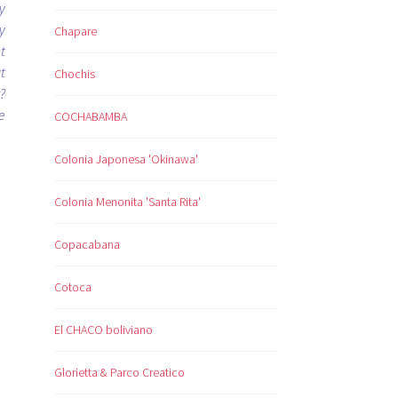
y
y
Chapare
t
t
Chochis
?
e
COCHABAMBA
Colonia Japonesa 'Okinawa'
Colonia Menonita 'Santa Rita'
Copacabana
Cotoca
El CHACO boliviano
Glorietta & Parco Creatico