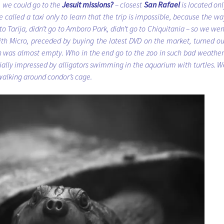
 we could go to the
Jesuit missions?
– closest
San Rafael
is located onl
called a taxi only to learn that the trip is impossible, because the wa
to Tarija, didn’t go to Amboro Park, didn’t go to Chiquitania – so we wen
 with Micro, preceded by buying the latest DVD on the market, turned ou
n was almost empty. Who in the end go to the zoo in such bad weather
ally impressed by alligators swimming in the aquarium with turtles. W
 walking around condor’s cage.