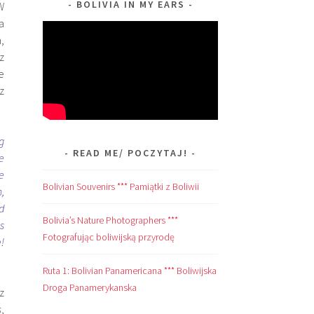
BOLIVIA IN MY EARS
W
a
,
z
e
z
g
READ ME/ POCZYTAJ!
e
e
Bolivian Souvenirs *** Pamiątki z Boliwii
,
d
Bolivia’s Nature Photographers ***
s
Fotografując boliwijską przyrodę
!
Ruta 1: Bolivian Panamericana *** Boliwijska
Droga Panamerykanska
z
s
,