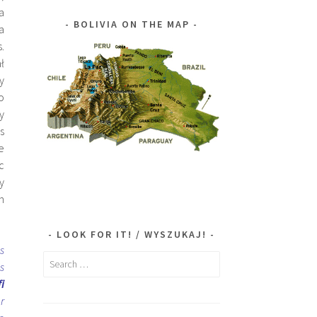
a
BOLIVIA ON THE MAP
a
.
ł
y
o
y
s
e
c
y
h
LOOK FOR IT! / WYSZUKAJ!
s
Search
s
for:
fi
r