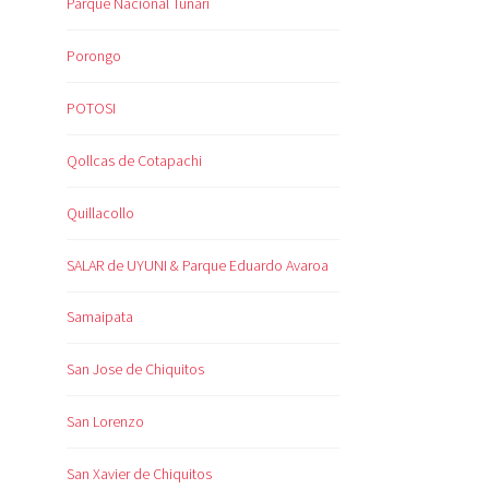
Parque Nacional Tunari
Porongo
POTOSI
Qollcas de Cotapachi
Quillacollo
SALAR de UYUNI & Parque Eduardo Avaroa
Samaipata
San Jose de Chiquitos
San Lorenzo
San Xavier de Chiquitos