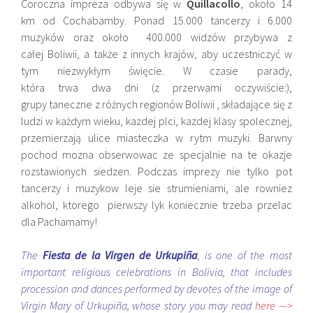
Coroczna impreza odbywa się w
Quillacollo
, około 14
km od Cochabamby. Ponad 15.000 tancerzy i 6.000
muzyków oraz około 400.000 widzów przybywa z
całej Boliwii, a także z innych krajów, aby uczestniczyć w
tym niezwykłym święcie. W czasie parady,
która trwa dwa dni (z przerwami oczywiście:),
grupy taneczne z różnych regionów Boliwii , składające się z
ludzi w każdym wieku, kazdej plci, kazdej klasy spolecznej,
przemierzają ulice miasteczka w rytm muzyki. Barwny
pochod mozna obserwowac ze specjalnie na te okazje
rozstawionych siedzen. Podczas imprezy nie tylko pot
tancerzy i muzykow leje sie strumieniami, ale rowniez
alkohol, ktorego pierwszy lyk koniecznie trzeba przelac
dla Pachamamy!
The
Fiesta de la Virgen de Urkupiña
, is one of the most
important religious celebrations in Bolivia, that includes
procession and dances performed by devotes of the image of
Virgin Mary of Urkupiña
, whose story you may read
here —>