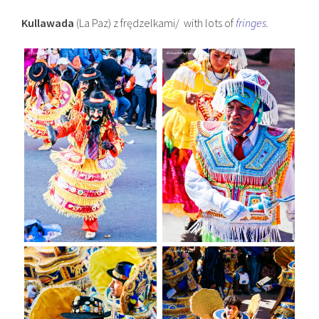
Kullawada
(La Paz) z frędzelkami/ with lots of
fringes.