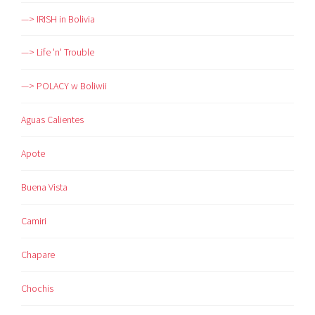
—> IRISH in Bolivia
—> Life 'n' Trouble
—> POLACY w Boliwii
Aguas Calientes
Apote
Buena Vista
Camiri
Chapare
Chochis