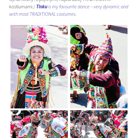
kostiumami./
Tinku
is my favourite dance – very dynamic and
with most TRADITIONAL costumes.