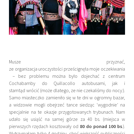
Musze przyznać,
ze organizacja uroczystości prześcignęła moje oczekiwania
– bez problemu można było dojechać z centrum
Cochabamby do Quillacollo autobusami, jak i
stamtąd wrócić (może dlatego, ze nie czekaliśmy do nocy:).
Samo miasteczko zamieniło się w te dni w ogromny bazar,
a widzowie mogli obejrzeć tance siedząc ‘wygodnie’ na
specjalnie na te okazje przygotowanych trybunach. Nam
udało się usiąść na samej górze za 40 bs. (miejsca w
pierwszych rzędach kosztowały od
80 do ponad 100 bs
.).
Wytrzymałam tylko 4 godziny, choć większość publiczności