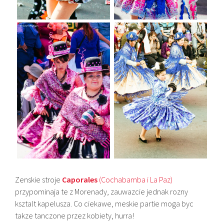
Zenskie stroje
Caporales
(Cochabamba i La Paz)
przypominaja te z Morenady, zauwazcie jednak rozny
ksztalt kapelusza. Co ciekawe, meskie partie moga byc
takze tanczone przez kobiety, hurra!