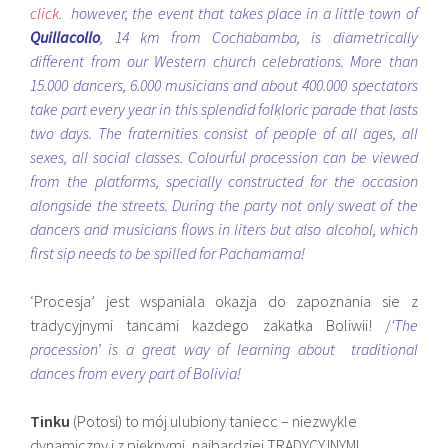
click
. however, the
event that takes place in a little town of
Quillacollo
, 14 km from Cochabamba, is diametrically
different from our Western church celebrations. More than
15.000 dancers, 6.000 musicians and about 400.000 spectators
take part every year in this splendid folkloric parade that lasts
two days. The fraternities consist of people of all ages, all
sexes, all social classes. Colourful procession can be viewed
from the platforms, specially constructed for the occasion
alongside the streets. During the party not only sweat of the
dancers and musicians flows in liters but also alcohol, which
first sip needs to be spilled for Pachamama!
‘Procesja’ jest wspaniala okazja do zapoznania sie z
tradycyjnymi tancami kazdego zakatka Boliwii! /
‘The
procession’ is a great way of learning about traditional
dances from every part of Bolivia!
Tinku
(Potosi) to mój ulubiony taniecc – niezwykle
dynamiczny i z pięknymi, najbardziej TRADYCYJNYMI