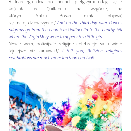
A trzeciego dnia po tancach pielgrzymi udają się z
kościoła w Quillacollo na wzgórze, na
którym Matka Boska miała objawić
się malej dziewczynce./
And on the third day after dances
pilgrims go from the church in Quillacollo to the nearby hill
where the Virgin Mary were to appear to a little girl.
Mowie wam, boliwijskie religijne celebracje sa o wiele
fajniejsze niz karnawal!/
I tell you, Bolivian religious
celebrations are much more fun than carnival!