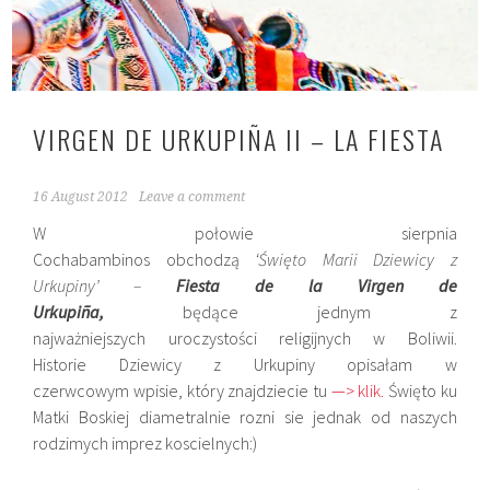
VIRGEN DE URKUPIÑA II – LA FIESTA
16 August 2012
Leave a comment
W połowie sierpnia
Cochabambinos obchodzą
‘Święto Marii Dziewicy z
Urkupiny’ –
Fiesta de la Virgen de
Urkupiña,
będące jednym z
najważniejszych uroczystości religijnych w Boliwii.
Historie Dziewicy z Urkupiny opisałam w
czerwcowym wpisie, który znajdziecie tu
—> klik.
Święto ku
Matki Boskiej diametralnie rozni sie jednak od naszych
rodzimych imprez koscielnych:)