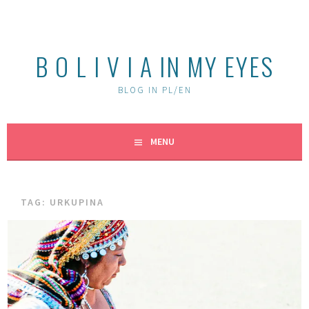
Skip
to
content
B O L I V I A IN MY EYES
BLOG IN PL/EN
MENU
TAG:
URKUPINA