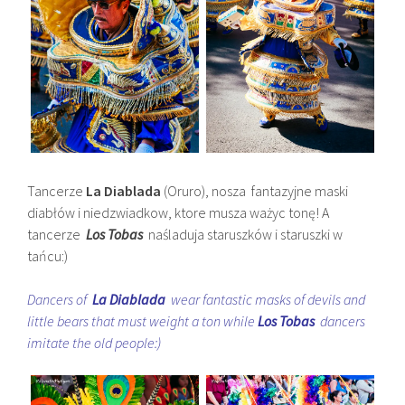
Tancerze
La Diablada
(Oruro), nosza fantazyjne maski
diabłów i niedzwiadkow, ktore musza ważyc tonę! A
tancerze
Los Tobas
naśladuja staruszków i staruszki w
tańcu:)
Dancers of
La Diablada
wear fantastic masks of devils and
little bears that must weight a ton while
Los Tobas
dancers
imitate the old people:)