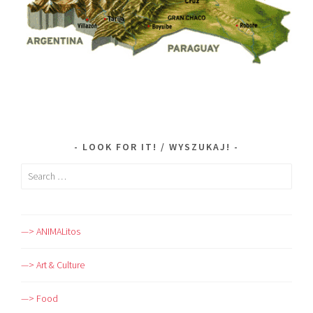
LOOK FOR IT! / WYSZUKAJ!
Search
for:
—> ANIMALitos
—> Art & Culture
—> Food