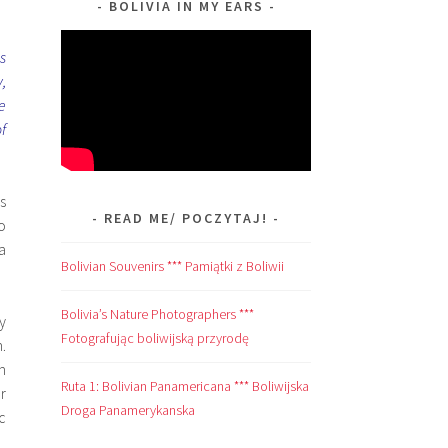
BOLIVIA IN MY EARS
s
y,
e
f
s
READ ME/ POCZYTAJ!
o
a
Bolivian Souvenirs *** Pamiątki z Boliwii
Bolivia’s Nature Photographers ***
y
Fotografując boliwijską przyrodę
.
m
Ruta 1: Bolivian Panamericana *** Boliwijska
r
Droga Panamerykanska
c