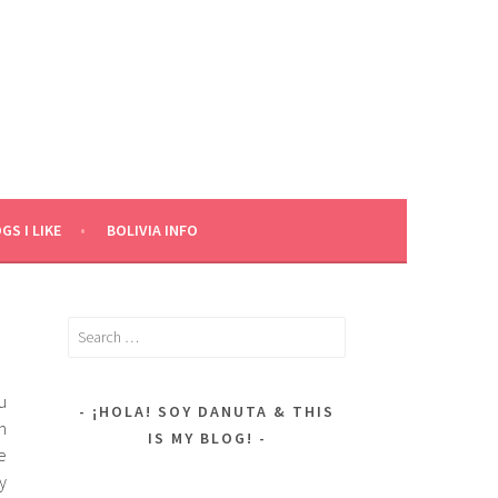
GS I LIKE
BOLIVIA INFO
Search
for:
u
¡HOLA! SOY DANUTA & THIS
m
IS MY BLOG!
e
y