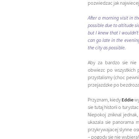
pozwiedzac jak najwiecej
After a morning visit in t
possible due to altitude s
but I knew that I wouldn’t
can go late in the evenin
the city as possible.
Aby za bardzo sie nie 
obwiezc po wszystkich 
przystalismy (choc pewnie
przejazdzke po bezdroza
Przyznam, kiedy
Eddie
wy
sie tutaj historii o tury
Niepokoj zniknal jedna
ukazala sie panorama m
przykrywajacej slynne o
– pogody sie nie wybiera!