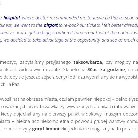
.
he
hospital
, where doctor recommended me to leave La Paz as soon a
ickness, we went to the
airport
to re-book our tickets. I felt better alread
 survive next night so high, so when it turned out that at the earliest w
g, we decided to take advantage of the opportunity and see as much o
meczyc, zapytalismy przyjaznego
taksowkarza
, czy moglby na
punktach widokowych i za ile. Stanelo na
50bs.
za godzine
, na c
 daloby sie jeszcze zejsc z ceny) i od razu wybralismy sie na wyboist
ch La Paz.
wozil nas na obrzeza miasta, czulam pewnien niepokoj – pelno slysz
stach oszukanych przez taksowkarzy, wywozonych do nikad i rabowanych
k, kiedy dojechalismy na pierwszy punkt widokowy i naszym ooczo
iasta – piekna acz niekompletna z powodu grubej warstwy chmu
sniezone szczyty
gory Illimani
. Nic jednak nie moglismy na to poradzi