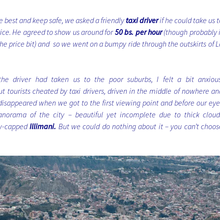
he best and keep safe, we asked a friendly
taxi driver
if he could take us t
price. He agreed to show us around for
50 bs. per hour
(though probably i
 the price bit) and so we went on a bumpy ride through the outskirts of L
he driver had taken us to the poor suburbs, I felt a bit anxious
 tourists cheated by taxi drivers, driven in the middle of nowhere an
isappeared when we got to the first viewing point and before our eye
orama of the city – beautiful yet incomplete due to thick cloud
ow-capped
Illimani.
But we could do nothing about it – you can’t choos