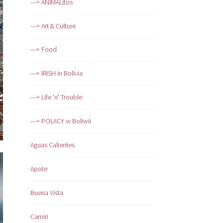
—> ANIMALitos
—> Art & Culture
—> Food
—> IRISH in Bolivia
—> Life 'n' Trouble
—> POLACY w Boliwii
Aguas Calientes
Apote
Buena Vista
Camiri