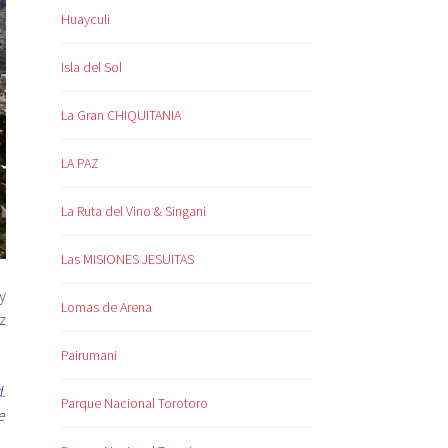
Huayculi
Isla del Sol
La Gran CHIQUITANIA
LA PAZ
La Ruta del Vino & Singani
Las MISIONES JESUITAS
y
Lomas de Arena
z
Pairumani
.
Parque Nacional Torotoro
e