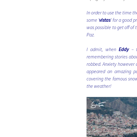
In order to use the time t
some ‘
vistas
‘ for a good 
was possible to get off of
Paz.
I admit, when
Eddy
– t
remembering stories about
robbed. Anxiety however d
appeared an amazing pan
covering the famous sn
the weather!