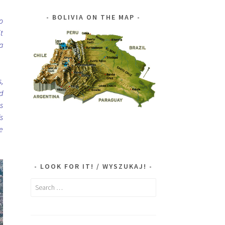
BOLIVIA ON THE MAP
o
t
a
,
d
s
s
e
LOOK FOR IT! / WYSZUKAJ!
Search
for: