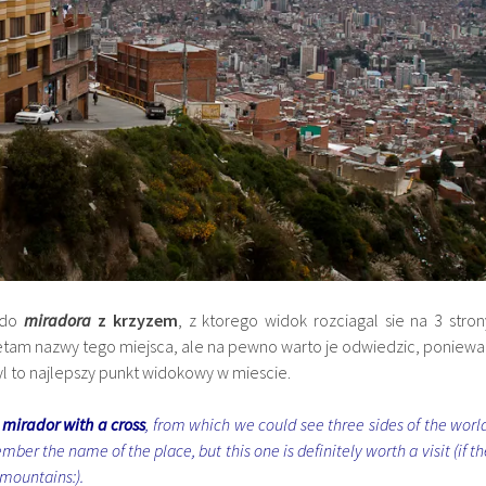
 do
miradora
z krzyzem
, z ktorego widok rozciagal sie na 3 stron
ietam nazwy tego miejsca, ale na pewno warto je odwiedzic, poniewa
byl to najlepszy punkt widokowy w miescie.
e
mirador with a cross
, from which we could see three sides of the world
ber the name of the place, but this one is definitely worth a visit (if th
 mountains:).