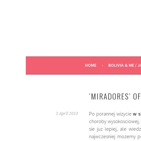
Skip
to
content
HOME
BOLIVIA & ME / J
‘MIRADORES’ OF
Po porannej wizycie
w s
3 April 2013
choroby wysokosciowej, 
sie juz lepiej, ale wie
najwczesniej mozemy po