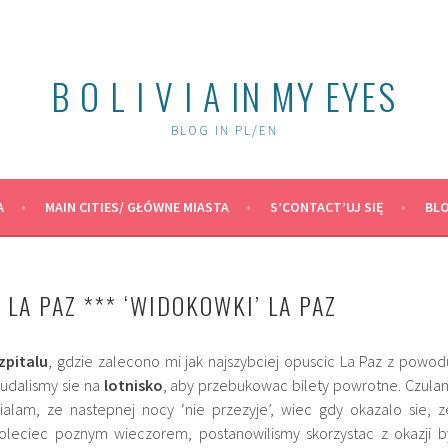
B O L I V I A IN MY EYES
BLOG IN PL/EN
A
MAIN CITIES/ GŁÓWNE MIASTA
S’CONTACT’UJ SIĘ
BLO
 LA PAZ *** ‘WIDOKOWKI’ LA PAZ
zpitalu
, gdzie zalecono mi jak najszybciej opuscic La Paz z powod
udalismy sie na
lotnisko
, aby przebukowac bilety powrotne. Czula
dzialam, ze nastepnej nocy ‘nie przezyje’, wiec gdy okazalo sie, z
leciec poznym wieczorem, postanowilismy skorzystac z okazji b