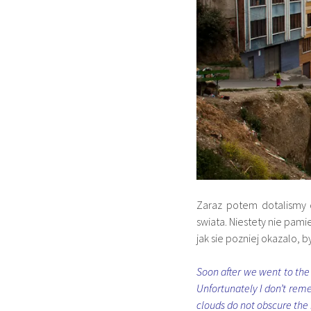
Zaraz potem dotalismy
swiata. Niestety nie pam
jak sie pozniej okazalo, 
Soon after we went to th
Unfortunately I don’t remem
clouds do not obscure the