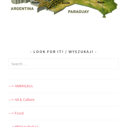
LOOK FOR IT! / WYSZUKAJ!
Search
for:
—> ANIMALitos
—> Art & Culture
—> Food
—> IRISH in Bolivia