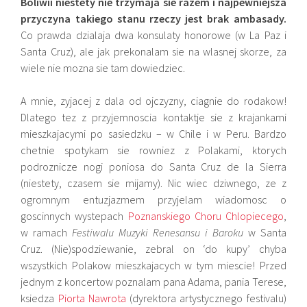
Boliwii niestety nie trzymaja sie razem i najpewniejsza
przyczyna takiego stanu rzeczy jest brak ambasady.
Co prawda dzialaja dwa konsulaty honorowe (w La Paz i
Santa Cruz), ale jak prekonalam sie na wlasnej skorze, za
wiele nie mozna sie tam dowiedziec.
A mnie, zyjacej z dala od ojczyzny, ciagnie do rodakow!
Dlatego tez z przyjemnoscia kontaktje sie z krajankami
mieszkajacymi po sasiedzku – w Chile i w Peru. Bardzo
chetnie spotykam sie rowniez z Polakami, ktorych
podroznicze nogi poniosa do Santa Cruz de la Sierra
(niestety, czasem sie mijamy). Nic wiec dziwnego, ze z
ogromnym entuzjazmem przyjelam wiadomosc o
goscinnych wystepach
Poznanskiego Choru Chlopiecego
,
w ramach
Festiwalu Muzyki Renesansu i Baroku
w Santa
Cruz. (Nie)spodziewanie, zebral on ‘do kupy’ chyba
wszystkich Polakow mieszkajacych w tym miescie! Przed
jednym z koncertow poznalam pana Adama, pania Terese,
ksiedza
Piorta Nawrota
(dyrektora artystycznego festivalu)