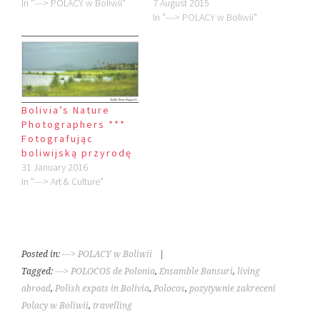
In "---> POLACY w Boliwii"
7 August 2015
In "---> POLACY w Boliwii"
Bolivia’s Nature
Photographers ***
Fotografując
boliwijską przyrodę
31 January 2016
In "---> Art & Culture"
Posted in:
---> POLACY w Boliwii
|
Tagged:
---> POLOCOS de Polonia
,
Ensamble Bansuri
,
living
abroad
,
Polish expats in Bolivia
,
Polocos
,
pozytywnie zakreceni
Polacy w Boliwii
,
travelling