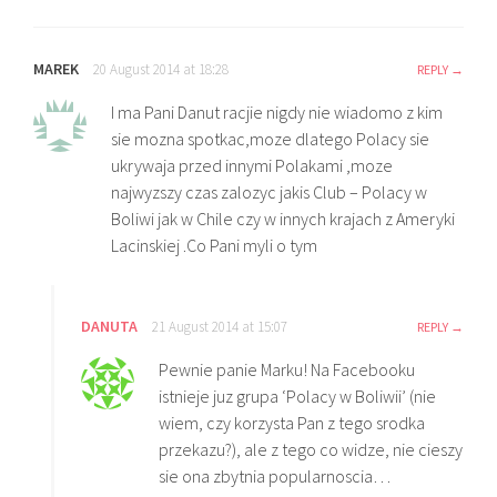
MAREK
20 August 2014 at 18:28
REPLY
I ma Pani Danut racjie nigdy nie wiadomo z kim
sie mozna spotkac,moze dlatego Polacy sie
ukrywaja przed innymi Polakami ,moze
najwyzszy czas zalozyc jakis Club – Polacy w
Boliwi jak w Chile czy w innych krajach z Ameryki
Lacinskiej .Co Pani myli o tym
DANUTA
21 August 2014 at 15:07
REPLY
Pewnie panie Marku! Na Facebooku
istnieje juz grupa ‘Polacy w Boliwii’ (nie
wiem, czy korzysta Pan z tego srodka
przekazu?), ale z tego co widze, nie cieszy
sie ona zbytnia popularnoscia…