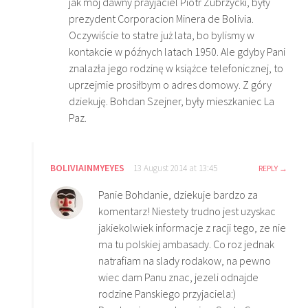
jak mój dawny prayjaciel Piotr Zubrzycki, były
prezydent Corporacion Minera de Bolivia.
Oczywiście to statre już lata, bo bylismy w
kontakcie w późnych latach 1950. Ale gdyby Pani
znalazła jego rodzinę w książce telefonicznej, to
uprzejmie prosiłbym o adres domowy. Z góry
dziekuję. Bohdan Szejner, były mieszkaniec La
Paz.
BOLIVIAINMYEYES
13 August 2014 at 13:45
REPLY
Panie Bohdanie, dziekuje bardzo za
komentarz! Niestety trudno jest uzyskac
jakiekolwiek informacje z racji tego, ze nie
ma tu polskiej ambasady. Co roz jednak
natrafiam na slady rodakow, na pewno
wiec dam Panu znac, jezeli odnajde
rodzine Panskiego przyjaciela:)