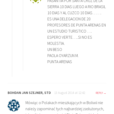
PASANTIA POR SANTA CRUZ DE LA
SIERRA 10 DIAS LUEGO A RIO BRASIL
10 DIAS Y AL CUZCO 10 DIAS…….
ES UNA DELEGACION DE 20
PROFESORES DE PUNTA ARENAS EN
UN ESTUDIO TURISTICO ….
ESPERO VERTE…..SI NO ES
MOLESTIA.
UN BESO
PAOLA OYARZUN M.
PUNTA ARENAS
BOHDAN JAN SZEJNER, STD
13 August 2014 at 12:42
REPLY
Mówiąc o Polakach mieszkających w Boliwii nie
należy zapominać tych najbardziej zasłużonych,