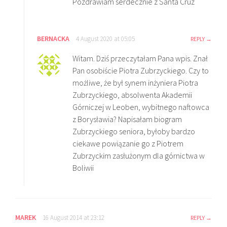
Pozdrawiam serdecznie z Santa Cruz
BERNACKA
4 August 2020 at 05:05
REPLY
Witam. Dziś przeczytałam Pana wpis. Znał
Pan osobiście Piotra Zubrzyckiego. Czy to
możliwe, że był synem inżyniera Piotra
Zubrzyckiego, absolwenta Akademii
Górniczej w Leoben, wybitnego naftowca
z Borysławia? Napisałam biogram
Zubrzyckiego seniora, byłoby bardzo
ciekawe powiązanie go z Piotrem
Zubrzyckim zasłużonym dla górnictwa w
Boliwii
MAREK
16 August 2014 at 23:12
REPLY