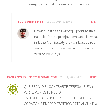
dziwnego, skoro tak niewielu tam mieszka.
BOLIVIAINMYEYES
16 July 2014 at 15:06
REPLY
Pewnie jest nas tu wiecej – jedni zostaja
na stale, inni sa przejazdem. Jedni z wiza,
ini bez:) Ale niestety brak ambasady robi
swoje i ciezko nas wszystkich Polakow
zebrac do kupy:)
PAOLAOYARZUN1971@GMAIL.COM
20 July 2014 at 02:14
REPLY
QUE REGALO ENCONTRARTE TERESA JELEN Y
VERTE POR ESTE MEDIO.
ESPERO SEAS MUY FELIZ…….TE LLEVO EN MI
CORAZON SIEMPRE Y ESPERO VERTE ALGUN DIA.