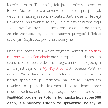
Niewielu znam ‘Polocos’*, tak jak ja mieszkajacych w
Boliwii. Nie jest to wymarzony kierunek emigracji, a jak
wspomnial zaprzyjazniony ekspata z USA, moze to i lepiej:)
Powiedzial on rowniez, ze aby lubic mieszkac w tym kraju
trzeba byc ‘twardym’ i ‘elastycznym’. Ja dodam od siebie,
ze nie zaszkodzi byc takze ‘zadnym przygod’ i ‘lekko
szalonym’ (czyli pozytywnie zakreconym;).
Osobiscie poznalam i wciaz trzymam kontakt z
polskim
malzenstwem z Samaipaty
oraz koresponduje od czasu do
czasu na Facebooku z dwoma fotografami z La Paz (jednym
z nich jest Szymon z
My Way Around
. Ambasada Polski w
Boliwi
i). Wiem takze o jednej Polce z Cochabamby, bo
kiedys spotkalam jej rodzicow na lotnisku. Slyszalam
rowniez o polskich ksiezach i zakonnicach oraz
misjonarzach swieckich, rezydujacych zwykle na prowincji.
Wikipedia
podaje, ze Polonia boliwijska liczy sobie 500
osob, ale niestety trudno to sprawdzic. Polacy w