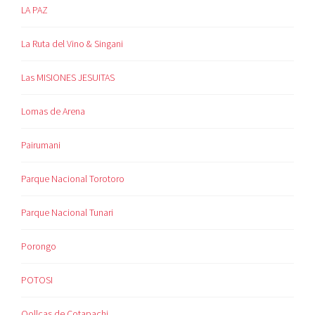
LA PAZ
La Ruta del Vino & Singani
Las MISIONES JESUITAS
Lomas de Arena
Pairumani
Parque Nacional Torotoro
Parque Nacional Tunari
Porongo
POTOSI
Qollcas de Cotapachi