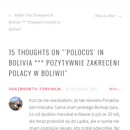
POST
Public City Transport in
¡Viva La Paz!
NAVIGATION
Bolivia *** Transport miejski w
Boliwii
15 THOUGHTS ON “
‘POLOCOS’ IN
BOLIVIA *** POZYTYWNIE ZAKRECENI
POLACY W BOLIWII
”
ASIA | BYŁEM TU. TONY HALIK.
16 July 2014 at 15:02
REPLY
Kurcze nie wiedziałam, że tak niewielu Polaków
tam mieszka. Sama znam jednego Boliwijczyka,
co od studiów mieszkał w Wawie (czyli ze 20 lat),
ale teraz przeniósł się do Lądka, ale w sumie nie
znam osobiście nikogo, kto zrobił odwrotnie. Nic