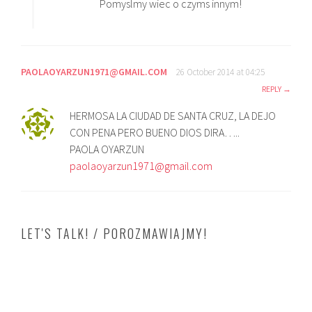
Pomyslmy wiec o czyms innym!
PAOLAOYARZUN1971@GMAIL.COM
26 October 2014 at 04:25
REPLY
HERMOSA LA CIUDAD DE SANTA CRUZ, LA DEJO
CON PENA PERO BUENO DIOS DIRA…..
PAOLA OYARZUN
paolaoyarzun1971@gmail.com
LET'S TALK! / POROZMAWIAJMY!