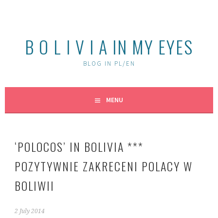
Skip
to
content
B O L I V I A IN MY EYES
BLOG IN PL/EN
MENU
‘POLOCOS’ IN BOLIVIA ***
POZYTYWNIE ZAKRECENI POLACY W
BOLIWII
2 July 2014