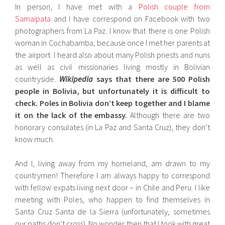
In person, I have met with a
Polish couple from
Samaipata
and I have correspond on Facebook with two
photographers from La Paz. I know that there is one Polish
woman in Cochabamba, because once I met her parents at
the airport. I heard also about many Polish priests and nuns
as well as civil missionaries living mostly in Bolivian
countryside.
Wikipedia
says that there are 500 Polish
people in Bolivia, but unfortunately it is difficult to
check. Poles in Bolivia don’t keep together and I blame
it on the lack of the embassy.
Although there are two
honorary consulates (in La Paz and Santa Cruz), they don’t
know much.
And I, living away from my homeland, am drawn to my
countrymen! Therefore I am always happy to correspond
with fellow expats living next door – in Chile and Peru. I like
meeting with Poles, who happen to find themselves in
Santa Cruz Santa de la Sierra (unfortunately, sometimes
our paths don’t cross). No wonder then that I took with great