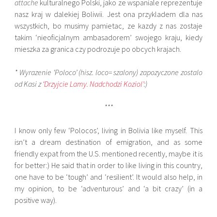
attache
kulturalnego Polski, jako ze wspaniale reprezentuje
nasz kraj w dalekiej Boliwii. Jest ona przykladem dla nas
wszystkich, bo musimy pamietac, ze kazdy z nas zostaje
takim ‘nieoficjalnym ambasadorem’ swojego kraju, kiedy
mieszka za granica czy podrozuje po obcych krajach.
* Wyrazenie ‘Poloco’ (hisz. loco= szalony) zapozyczone zostalo
od Kasi z
‘Drzyjcie Lamy. Nadchodzi Koziol’
:)
***
I know only few ‘Polocos’, living in Bolivia like myself. This
isn’t a dream destination of emigration, and as some
friendly expat from the U.S. mentioned recently, maybe it is
for better:) He said that in order to like living in this country,
one have to be ‘tough’ and ‘resilient’. It would also help, in
my opinion, to be ‘adventurous’ and ‘a bit crazy’ (in a
positive way).