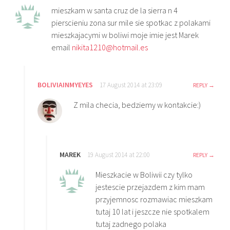
mieszkam w santa cruz de la sierra n 4
pierscieniu zona sur mile sie spotkac z polakami
mieszkajacymi w boliwi moje imie jest Marek
email
nikita1210@hotmail.es
BOLIVIAINMYEYES
17 August 2014 at 23:09
REPLY
Z mila checia, bedziemy w kontakcie:)
MAREK
19 August 2014 at 22:00
REPLY
Mieszkacie w Boliwii czy tylko
jestescie przejazdem z kim mam
przyjemnosc rozmawiac mieszkam
tutaj 10 lat i jeszcze nie spotkalem
tutaj zadnego polaka