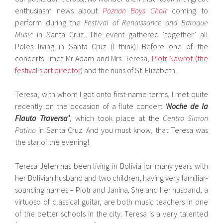
enthusiasm news about
Poznan Boys Choir
coming to
perform during the
Festival of Renaissance and Baroque
Music
in Santa Cruz. The event gathered ‘together’ all
Poles living in Santa Cruz (I think)! Before one of the
concerts I met Mr Adam and Mrs. Teresa,
Piotr Nawrot (the
festival’s art director
) and the nuns of St. Elizabeth.
Teresa, with whom I got onto first-name terms, I met quite
recently on the occasion of a flute concert
‘Noche de la
Flauta Traversa’
, which took place at the
Centro Simon
Patino
in Santa Cruz. And you must know, that Teresa was
the star of the evening!
Teresa Jelen has been living in Bolivia for many years with
her Bolivian husband and two children, having very familiar-
sounding names – Piotr and Janina. She and her husband, a
virtuoso of classical guitar, are both music teachers in one
of the better schools in the city. Teresa is a very talented