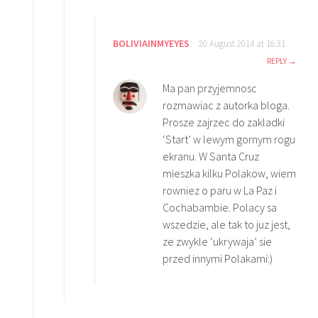
BOLIVIAINMYEYES
20 August 2014 at 16:31
REPLY
Ma pan przyjemnosc
rozmawiac z autorka bloga.
Prosze zajrzec do zakladki
‘Start’ w lewym gornym rogu
ekranu. W Santa Cruz
mieszka kilku Polakow, wiem
rowniez o paru w La Paz i
Cochabambie. Polacy sa
wszedzie, ale tak to juz jest,
ze zwykle ‘ukrywaja’ sie
przed innymi Polakami:)