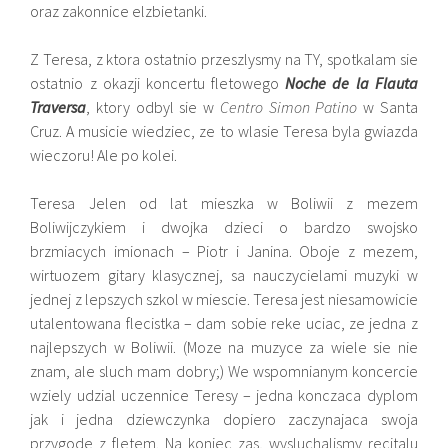
oraz zakonnice elzbietanki.
Z Teresa, z ktora ostatnio przeszlysmy na TY, spotkalam sie
ostatnio z okazji koncertu fletowego
Noche de la Flauta
Traversa
, ktory odbyl sie w
Centro Simon Patino
w Santa
Cruz. A musicie wiedziec, ze to wlasie Teresa byla gwiazda
wieczoru! Ale po kolei.
Teresa Jelen od lat mieszka w Boliwii z mezem
Boliwijczykiem i dwojka dzieci o bardzo swojsko
brzmiacych imionach – Piotr i Janina. Oboje z mezem,
wirtuozem gitary klasycznej, sa nauczycielami muzyki w
jednej z lepszych szkol w miescie. Teresa jest niesamowicie
utalentowana flecistka – dam sobie reke uciac, ze jedna z
najlepszych w Boliwii. (Moze na muzyce za wiele sie nie
znam, ale sluch mam dobry;) We wspomnianym koncercie
wziely udzial uczennice Teresy – jedna konczaca dyplom
jak i jedna dziewczynka dopiero zaczynajaca swoja
przygode z fletem. Na koniec zas, wysluchalismy recitalu