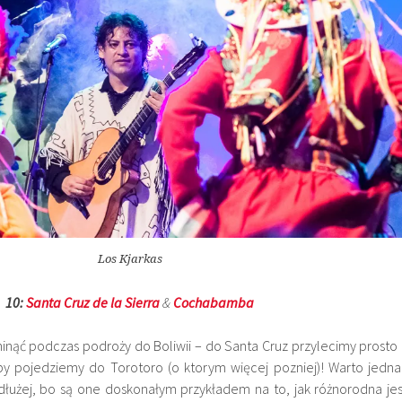
Los Kjarkas
10:
Santa Cruz de la Sierra
&
Cochabamba
inąć podczas podroży do Boliwii – do Santa Cruz przylecimy prosto 
y pojedziemy do
Torotoro (o ktorym więcej pozniej)! Warto jedna
 dłużej, bo są one doskonałym przykładem na to, jak różnorodna jes