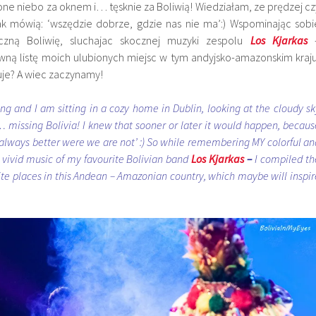
e niebo za oknem i… tęsknie za Boliwią! Wiedziałam, ze prędzej cz
jak mówią: ‘wszędzie dobrze, gdzie nas nie ma’:) Wspominając sobi
czną Boliwię, sluchajac skocznej muzyki zespolu
Los Kjarkas
ną listę moich ulubionych miejsc w tym andyjsko-amazonskim kraju
ruje? A wiec zaczynamy!
g and I am sitting in a cozy home in Dublin, looking at the cloudy sk
missing Bolivia! I knew that sooner or later it would happen, becaus
s always better were we are not’ :)
So while remembering MY colorful an
o vivid music of my favourite Bolivian band
Los Kjarkas
–
I compiled th
rite places in this Andean – Amazonian country, which maybe will inspir