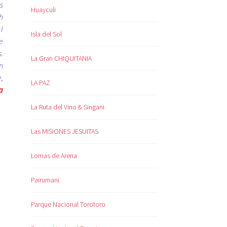
is
Huayculi
h
 I
Isla del Sol
e
.
La Gran CHIQUITANIA
n
,
LA PAZ
a
La Ruta del Vino & Singani
Las MISIONES JESUITAS
Lomas de Arena
Pairumani
Parque Nacional Torotoro