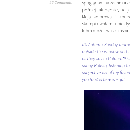
spoglądam na zachmurzon
26 Comments
później tak będzie, bo 
Moją kolorową i słone
skompilowałam subiektyw
która może i was zainspi
It’s Autumn Sunday mornin
outside the window and … 
as they say in Poland: ‘It’
sunny Bolivia, listening t
subjective list of my favo
you too?So here we go!