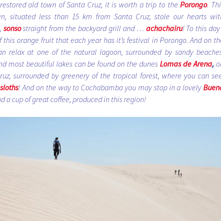
y restored old town of Santa Cruz, it is worth a trip to the
Porongo
. Th
n, situated less than 15 km from Santa Cruz, stole our hearts wit
,
sonso
straight from the backyard grill and …
achachairu
! To this day
f this orange fruit that each year has it’s festival in Porongo. And on th
n relax at one of the natural lagoon, surrounded by sandy beaches
and most beautiful lakes can be found on the dunes
Lomas de Arena
,
o
ruz, surrounded by greenery of the tropical forest, where you can see
sloths
! And on the way to Cochabamba you may stop in a lovely
Buen
 a cup of great coffee, produced in this region!