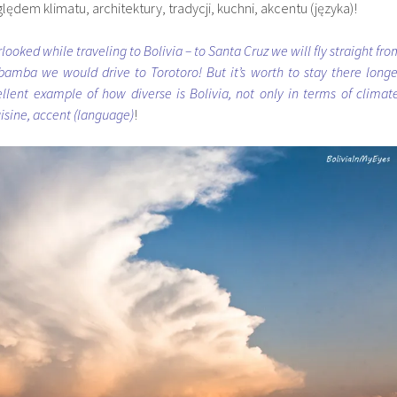
lędem klimatu, architektury, tradycji, kuchni, akcentu (języka)!
looked while traveling to Bolivia – to Santa Cruz we will fly straight fro
mba we would drive to Torotoro! But it’s worth to stay there longe
lent example of how diverse is Bolivia, not only in terms of climate
uisine, accent (language)
!