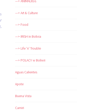
—> ANIMALitos
—> Art & Culture
m
r
—> Food
,
—> IRISH in Bolivia
—> Life 'n' Trouble
—> POLACY w Boliwii
Aguas Calientes
Apote
Buena Vista
Camiri