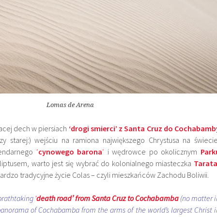
Lomas de Arena
acej dech w piersiach
‘drogi smierci’ z Santa Cruz do Cochabamb
y starej:) wejściu na ramiona największego Chrystusa na świecie
gendarnego
‘
cynowego barona
‘
i wędrowce po okolicznym
Park
ptusem, warto jest się wybrać do kolonialnego miasteczka
Tarat
ardzo tradycyjne życie
Colas – czyli mieszkańców Zachodu Boliwii.
 brathtaking
‘
death road’ from Santa Cruz to Cochabamba
(no matter i
panorama of Cochabamba from the arms of the world’s largest Christ i