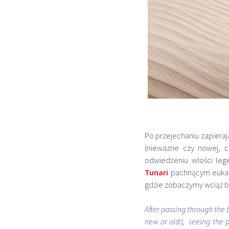
Po przejechaniu zapieraj
(niewazne czy nowej, cz
odwiedzeniu włości le
Tunari
pachnącym eukali
gdzie zobaczymy wciąż b
After passing through the
new or old:), seeing the 