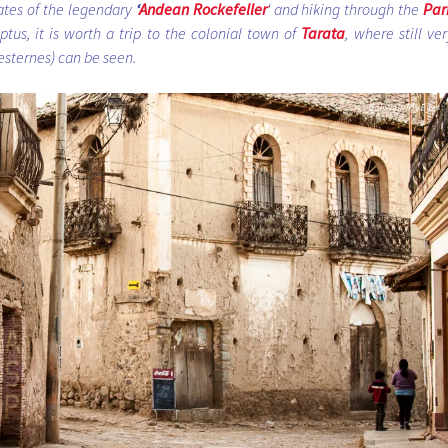
tates of the legendary
‘
Andean Rockefeller
‘ and hiking through the
Par
tus, it is worth a trip to the colonial town of
Tarata
, where still ver
Westernes) can be seen.