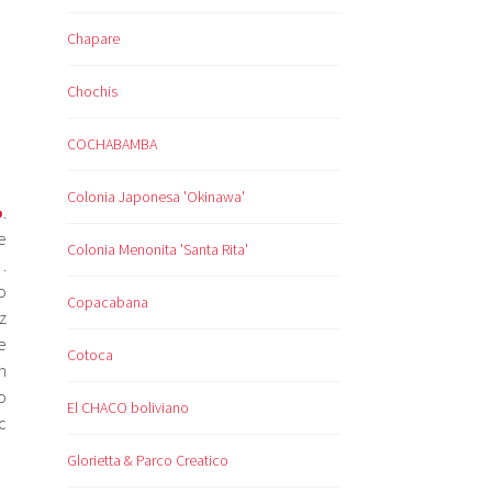
Chapare
Chochis
COCHABAMBA
Colonia Japonesa 'Okinawa'
o
.
e
Colonia Menonita 'Santa Rita'
…
o
Copacabana
z
e
Cotoca
h
o
El CHACO boliviano
c
Glorietta & Parco Creatico