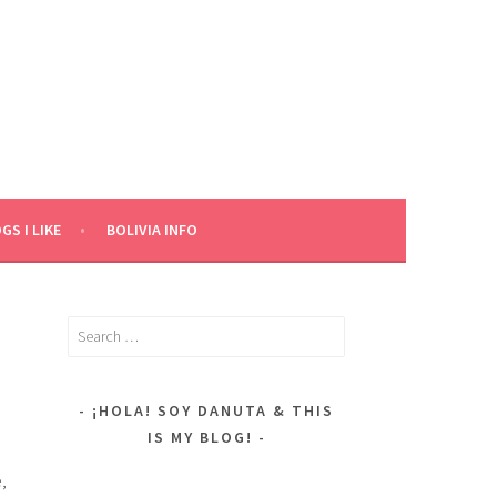
GS I LIKE
BOLIVIA INFO
Search
for:
¡HOLA! SOY DANUTA & THIS
IS MY BLOG!
,