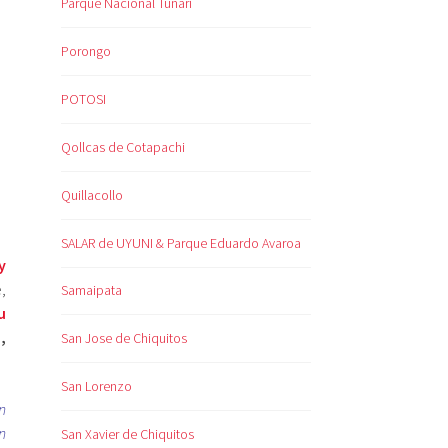
Parque Nacional Tunari
Porongo
POTOSI
Qollcas de Cotapachi
Quillacollo
SALAR de UYUNI & Parque Eduardo Avaroa
y
,
Samaipata
u
a
,
San Jose de Chiquitos
San Lorenzo
n
n
San Xavier de Chiquitos