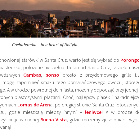
Cochabamba – in a heart of Bolivia
dnowionej starówki w Santa Cruz, warto jest się wybrać do
Porong
iasteczko, położone niespełna 15 km od Santa Cruz, skradło nasz
rawdziwych
Cambas
,
sonso
prosto z przydomowego grilla i
nie mogę zapomnieć smaku tego pomarańczowego owocu, któreg
go. A w drodze powrotnej do miasta, możemy odpocząć przy jednej 
onych piaszczystymi plazami. Choć, najlepszy piasek i najładniejsz
 wydmach
Lomas de Aren
a, po drugiej stronie Santa Cruz, otoczonyc
lasu, gdzie mieszkają miedzy innymi –
leniwce
! A w drodze d
rzystanąc w cudnej
Buena Vista
,
gdzie mozemy zjesc obiad i wypi
owaną!