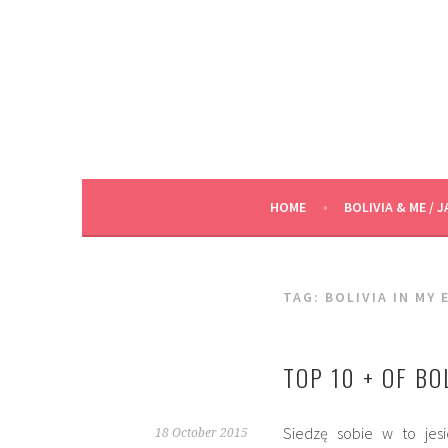
Skip
to
content
HOME
BOLIVIA & ME / J
TAG:
BOLIVIA IN MY 
TOP 10 + OF BO
Siedzę sobie w to jes
18 October 2015