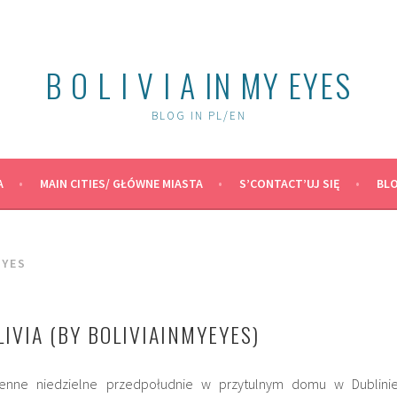
B O L I V I A IN MY EYES
BLOG IN PL/EN
A
MAIN CITIES/ GŁÓWNE MIASTA
S’CONTACT’UJ SIĘ
BLO
EYES
LIVIA (BY BOLIVIAINMYEYES)
ienne niedzielne przedpołudnie w przytulnym domu w Dublinie