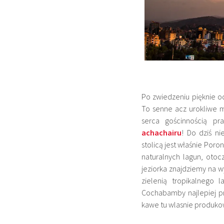
Po zwiedzeniu pięknie o
To senne acz urokliwe m
serca gościnnością p
achachairu
! Do dziś 
stolicą jest właśnie
Poron
naturalnych lagun, otocz
jeziorka znajdziemy na
zielenią tropikalnego 
Cochabamby najlepiej p
kawe tu wlasnie produk