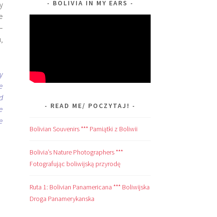
BOLIVIA IN MY EARS
y
e
–
,
y
e
d
READ ME/ POCZYTAJ!
e
e
Bolivian Souvenirs *** Pamiątki z Boliwii
Bolivia’s Nature Photographers ***
Fotografując boliwijską przyrodę
Ruta 1: Bolivian Panamericana *** Boliwijska
Droga Panamerykanska