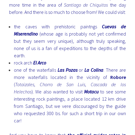
more time in the area of
Santiago de Chiquitos
the day
before. And there is so much to choose from! We could visit:
the caves with prehistoric paintngs
Cuevas de
Miserendino
(whose age is probably not yet confirmed
but they seem very unique), although truly speaking,
none of us is a fan of expeditions to the depths of the
earth.
rock arch
El Arco
one of the waterfalls
Las Pozas
or
La Colina
. There are
more waterfalls located in the vicinity of
Robore
(
Totaizales, Chorro de San Luis, Cascada de los
Helechos
). We also wanted to visit
Motacu
to see some
interesting rock paintings, a place located 12 km drive
from Santiago, but we vere discouraged by the guide
who requested 300 bs. for such a short trip in our own
car!
And you have to know that
the official guides rates in