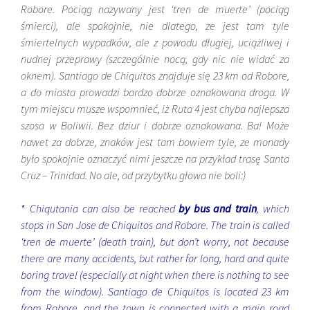
Robore. Pociąg nazywany jest ‘tren de muerte’ (pociąg
śmierci), ale spokojnie, nie dlatego, ze jest tam tyle
śmiertelnych wypadków, ale z powodu długiej, uciążliwej i
nudnej przeprawy (szczególnie nocą, gdy nic nie widać za
oknem). Santiago de Chiquitos znajduje się 23 km od Robore,
a do miasta prowadzi bardzo dobrze oznakowana droga. W
tym miejscu musze wspomnieć, iż Ruta 4 jest chyba najlepsza
szosa w Boliwii. Bez dziur i dobrze oznakowana. Ba! Może
nawet za dobrze, znaków jest tam bowiem tyle, ze monady
było spokojnie oznaczyć nimi jeszcze na przykład trasę Santa
Cruz – Trinidad. No ale, od przybytku głowa nie boli:)
*
Chiqutania can also be reached
by bus and train
, which
stops in San Jose de Chiquitos and Robore. The train is called
‘tren de muerte’ (death train), but don’t worry, not because
there are many accidents, but rather for long, hard and quite
boring travel (especially at night when there is nothing to see
from the window). Santiago de Chiquitos is located 23 km
from Robore, and the town is connected with a main road