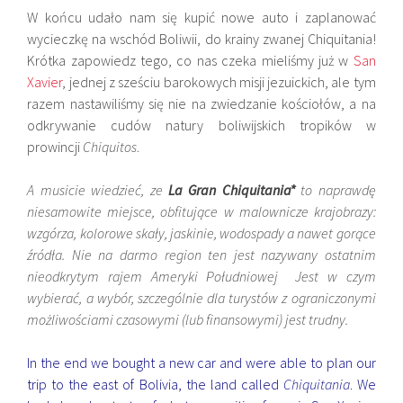
W końcu udało nam się kupić nowe auto i zaplanować
wycieczkę na wschód Boliwii, do krainy zwanej Chiquitania!
Krótka zapowiedz tego, co nas czeka mieliśmy już w
San
Xavier
, jednej z sześciu barokowych misji jezuickich, ale tym
razem nastawiliśmy się nie na zwiedzanie kościołów, a na
odkrywanie cudów natury boliwijskich tropików w
prowincji
Chiquitos
.
A musicie wiedzieć, ze
La Gran Chiquitania*
to naprawdę
niesamowite miejsce, obfitujące w malownicze krajobrazy:
wzgórza, kolorowe skały, jaskinie, wodospady a nawet gorące
źródła. Nie na darmo region ten jest nazywany ostatnim
nieodkrytym rajem Ameryki Południowej Jest w czym
wybierać, a wybór, szczególnie dla turystów z ograniczonymi
możliwościami czasowymi (lub finansowymi) jest trudny.
In the end we bought a new car and were able to plan our
trip to the east of Bolivia, the land called
Chiquitania
. We