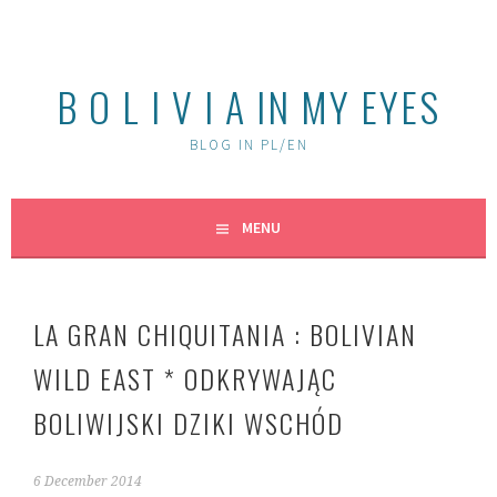
Skip
to
content
B O L I V I A IN MY EYES
BLOG IN PL/EN
MENU
LA GRAN CHIQUITANIA : BOLIVIAN
WILD EAST * ODKRYWAJĄC
BOLIWIJSKI DZIKI WSCHÓD
6 December 2014