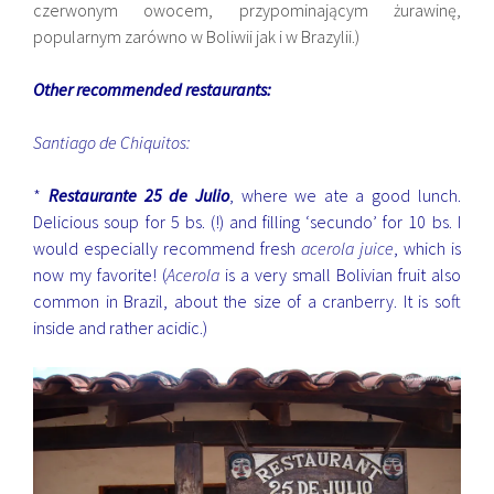
czerwonym owocem, przypominającym żurawinę,
popularnym zarówno w Boliwii jak i w Brazylii.)
Other recommended restaurants:
Santiago de Chiquitos:
*
Restaurante 25 de Julio
, where we ate a good lunch.
Delicious soup for 5 bs. (!) and filling ‘secundo’ for 10 bs. I
would especially recommend fresh
acerola juice
, which is
now my favorite! (
Acerola
is a very small Bolivian fruit also
common in Brazil, about the size of a cranberry. It is soft
inside and rather acidic.)