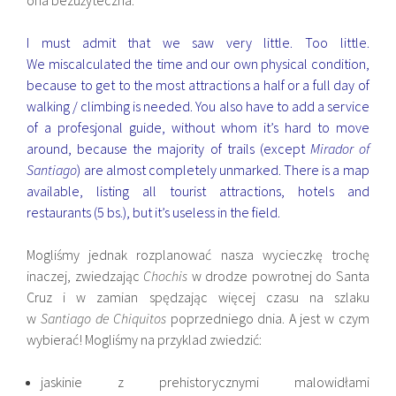
I must admit that we saw very little. Too little.
We miscalculated the time and our own physical condition,
because to get to the most attractions a half or a full day of
walking / climbing is needed. You also have to add a service
of a profesjonal guide, without whom it’s hard to move
around, because the majority of trails (except
Mirador of
Santiago
) are almost completely unmarked. There is a map
available, listing all tourist attractions, hotels and
restaurants (5 bs.), but it’s useless in the field.
Mogliśmy jednak rozplanować nasza wycieczkę trochę
inaczej, zwiedzając
Chochis
w drodze powrotnej do Santa
Cruz i w zamian spędzając więcej czasu na szlaku
w
Santiago de Chiquitos
poprzedniego dnia. A jest w czym
wybierać! Mogliśmy na przyklad zwiedzić:
jaskinie z prehistorycznymi malowidłami