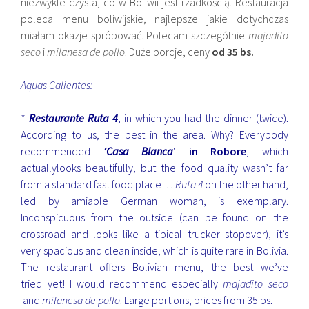
niezwykle czysta, co w Boliwii jest rzadkością. Restauracja
poleca menu boliwijskie, najlepsze jakie dotychczas
miałam okazje spróbować. Polecam szczególnie
majadito
seco
i
milanesa de pollo
. Duże porcje, ceny
od 35 bs.
Aquas Calientes:
*
Restaurante Ruta 4
, in which you had the dinner (twice).
According to us, the best in the area. Why? Everybody
recommended
‘Casa Blanca
‘
in Robore
, which
actuallylooks beautifully, but the food quality wasn’t far
from a standard fast food place…
Ruta 4
on the other hand,
led by amiable German woman, is exemplary.
Inconspicuous from the outside (can be found on the
crossroad and looks like a tipical trucker stopover), it’s
very spacious and clean inside, which is quite rare in Bolivia.
The restaurant offers Bolivian menu, the best we’ve
tried yet! I would recommend especially
majadito seco
and
milanesa de pollo
. Large portions, prices from 35 bs.