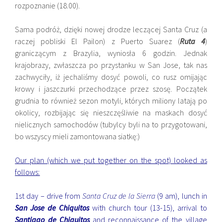
rozpoznanie (18.00).
Sama podróż, dzięki nowej drodze leczącej Santa Cruz (a
raczej pobliski El Pailon) z Puerto Suarez (
Ruta 4
)
graniczącym z Brazylia, wyniosła 6 godzin. Jednak
krajobrazy, zwłaszcza po przystanku w San Jose, tak nas
zachwyciły, iż jechaliśmy dosyć powoli, co rusz omijając
krowy i jaszczurki przechodzące przez szosę. Początek
grudnia to również sezon motyli, których miliony latają po
okolicy, rozbijając się nieszczęśliwie na maskach dosyć
nielicznych samochodów (tubylcy byli na to przygotowani,
bo wszyscy mieli zamontowana siatkę:)
Our plan (which we put together on the spot) looked as
follows:
1st day – drive from
Santa Cruz de la Sierra
(9 am), lunch in
San Jose de Chiquitos
with church tour (13-15), arrival to
Santiago de Chiquitos
and reconnaissance of the village