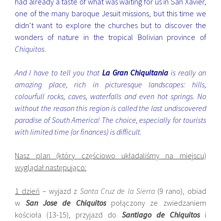
had already a taste of what was waiting for us in
San Xavier
,
one of the many baroque Jesuit missions, but this time we
didn’t want to explore the churches but to discover the
wonders of nature in the tropical Bolivian province of
Chiquitos
.
And I have to tell you that
La Gran Chiquitania
is really an
amazing place, rich in picturesque landscapes: hills,
colourfull rocks, caves, waterfalls and even hot springs. No
without the reason this region is called the last undiscovered
paradise of South America! The choice, especially for tourists
with limited time (or finances) is difficult.
Nasz plan (który częściowo układaliśmy na miejscu)
wyglądał następująco:
1 dzień
– wyjazd z
Santa Cruz de la Sierra
(9 rano), obiad
w
San Jose de Chiquitos
połączony ze zwiedzaniem
kościoła (13-15), przyjazd do
Santiago de Chiquitos
i