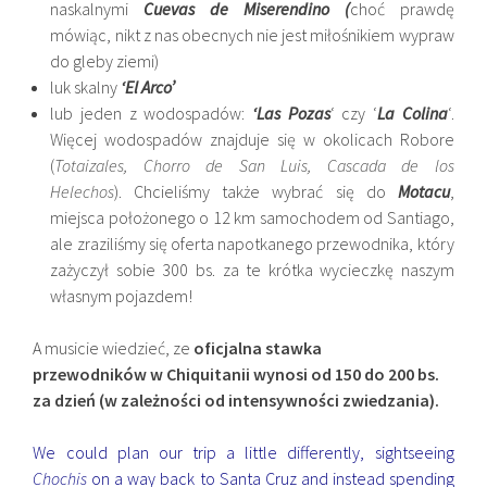
naskalnymi
Cuevas de Miserendino (
choć prawdę
mówiąc, nikt z nas obecnych nie jest miłośnikiem wypraw
do gleby ziemi)
luk skalny
‘El Arco’
lub jeden z wodospadów:
‘Las Pozas
‘ czy ‘
La Colina
‘.
Więcej wodospadów znajduje się w okolicach Robore
(
Totaizales, Chorro de San Luis, Cascada de los
Helechos
). Chcieliśmy także wybrać się do
Motacu
,
miejsca położonego o 12 km samochodem od Santiago,
ale zraziliśmy się oferta napotkanego przewodnika, który
zażyczył sobie 300 bs. za te krótka wycieczkę naszym
własnym pojazdem!
A musicie wiedzieć, ze
oficjalna stawka
przewodników w Chiquitanii wynosi od 150 do 200 bs.
za dzień (w zależności od intensywności zwiedzania).
We could plan our trip a little differently, sightseeing
Chochis
on a way back to Santa Cruz and instead spending