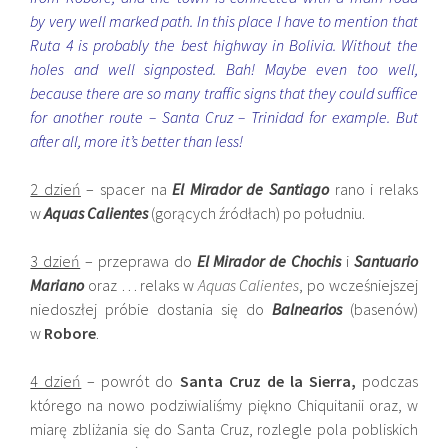
by very well marked path. In this place I have to mention that
Ruta 4 is probably the best highway in Bolivia. Without the
holes and well signposted. Bah! Maybe even too well,
because there are so many traffic signs that they could suffice
for another route – Santa Cruz – Trinidad for example. But
after all, more it’s better than less!
2 dzień
– spacer na
El Mirador de Santiago
rano i relaks
w
Aquas Calientes
(gorących źródłach) po południu.
3 dzień
– przeprawa do
El Mirador de Chochis
i
Santuario
Mariano
oraz … relaks w
Aquas Calientes
, po wcześniejszej
niedoszłej próbie dostania się do
Balnearios
(basenów)
w
Robore
.
4 dzień
– powrót do
Santa Cruz de la Sierra,
podczas
którego na nowo podziwialiśmy piękno Chiquitanii oraz, w
miarę zbliżania się do Santa Cruz, rozlegle pola pobliskich