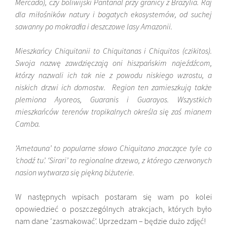
Mercado), czy boliwijski Pantanal przy granicy z Brazylia. Raj
dla miłośników natury i bogatych ekosystemów, od suchej
sawanny po mokradła i deszczowe lasy Amazonii.
Mieszkańcy Chiquitanii to Chiquitanas i Chiquitos (czikitos).
Swoja nazwę zawdzięczają oni hiszpańskim najeźdźcom,
którzy nazwali ich tak nie z powodu niskiego wzrostu, a
niskich drzwi ich domostw. Region ten zamieszkują także
plemiona Ayoreos, Guaranis i Guarayos. Wszystkich
mieszkańców terenów tropikalnych określa się zaś mianem
Camba.
‘Ametauna’ to popularne słowo
Chiquitano znaczące tyle co
‘chodź tu’. ‘Sirari’ to regionalne drzewo, z którego czerwonych
nasion wytwarza się piękną biżuterie.
W następnych wpisach postaram się wam po kolei
opowiedzieć o poszczególnych atrakcjach, których było
nam dane ‘zasmakować’. Uprzedzam – będzie dużo zdjęć!