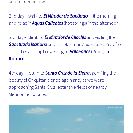
kolonii menonitów.
2nd day – walk to
El Mirador de Santiago
in the morning
and relax in
Aquas Calientes
(hot springs) in the afternoon.
3rd day – climb to
El Mirador de Chochis
and visiting the
Sanctuario Mariano
and … relaxing in
Aquas Calientes
after
an earlier attempt of getting to
Balnearios
(Pools)
in
Robore
.
4th day – return to S
anta Cruz de la Sierra
, admiring the
beauty of Chiquitania once again and, as we were
approaching Santa Cruz, extensive fields of nearby
Mennonite colonies.