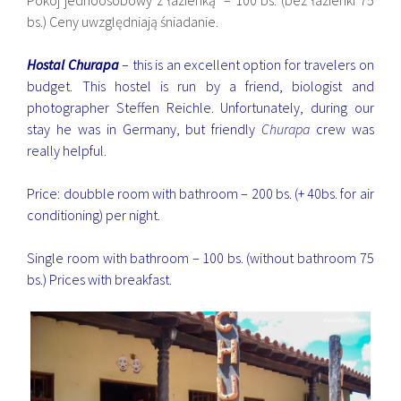
Pokój jednoosobowy z łazienką – 100 bs. (bez łazienki 75
bs.) Ceny uwzględniają śniadanie.
Hostal Churapa
– this is an excellent option for travelers on
budget. This hostel is run by a friend, biologist and
photographer
Steffen Reichle
. Unfortunately, during our
stay he was in Germany, but friendly
Churapa
crew was
really helpful.
Price: doubble room with bathroom – 200 bs. (+ 40bs. for air
conditioning) per night.
Single room with bathroom – 100 bs. (without bathroom 75
bs.) Prices with breakfast.