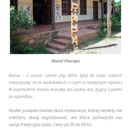
Hostal Churapa
Bonus – 2 urocze czarne psy, które lgną do ludzi, czasem
towarzysząc im w wędrówkach, o czym w następnym wpisie:)
W poprzednim hotelu mieszka zaś piękny kot, żyjący z psami
po sąsiedzku.
Hostel posiada również duża restauracje, której niestety nie
mieliśmy okazji wypróbować, ale która zachwyciła nas
swoja tradycyjna szata. Ceny od 20 do 50 bs.