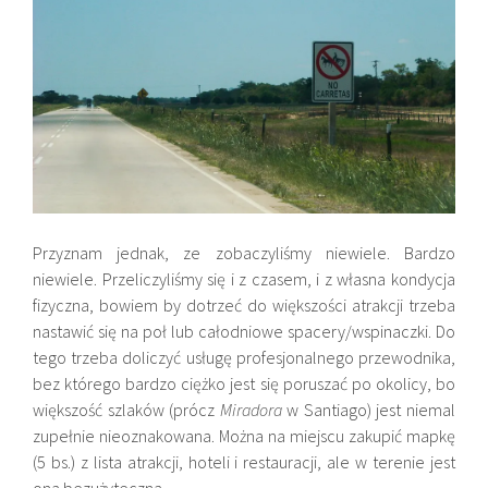
Przyznam jednak, ze zobaczyliśmy niewiele. Bardzo
niewiele. Przeliczyliśmy się i z czasem, i z własna kondycja
fizyczna, bowiem by dotrzeć do większości atrakcji trzeba
nastawić się na poł lub całodniowe spacery/wspinaczki. Do
tego trzeba doliczyć usługę profesjonalnego przewodnika,
bez którego bardzo ciężko jest się poruszać po okolicy, bo
większość szlaków (prócz
Miradora
w Santiago) jest niemal
zupełnie nieoznakowana. Można na miejscu zakupić mapkę
(5 bs.) z lista atrakcji, hoteli i restauracji, ale w terenie jest
ona bezużyteczna.