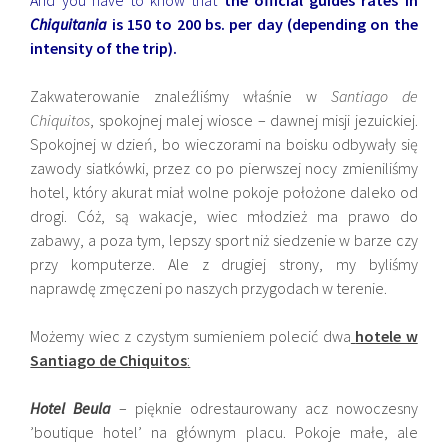
Chiquitania
is 150 to 200 bs. per day (depending on the
intensity of the trip).
Zakwaterowanie znaleźliśmy właśnie w
Santiago de
Chiquitos
, spokojnej malej wiosce – dawnej misji jezuickiej.
Spokojnej w dzień, bo wieczorami na boisku odbywały się
zawody siatkówki, przez co po pierwszej nocy zmieniliśmy
hotel, który akurat miał wolne pokoje położone daleko od
drogi. Cóż, są wakacje, wiec młodzież ma prawo do
zabawy, a poza tym, lepszy sport niż siedzenie w barze czy
przy komputerze. Ale z drugiej strony, my byliśmy
naprawdę zmęczeni po naszych przygodach w terenie.
Możemy wiec z czystym sumieniem polecić dwa
hotele w
Santiago de Chiquitos
:
Hotel Beula
– pięknie odrestaurowany acz nowoczesny
’boutique hotel’ na głównym placu. Pokoje małe, ale