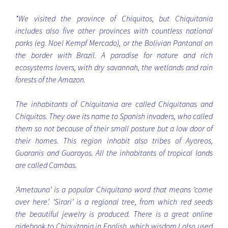
*We visited the province of Chiquitos, but Chiquitania
includes also five other provinces with countless national
parks (eg. Noel Kempf Mercado), or the Bolivian Pantanal on
the border with Brazil. A paradise for nature and rich
ecosystems lovers, with dry savannah, the wetlands and rain
forests of the Amazon.
The inhabitants of Chiquitania are called Chiquitanas and
Chiquitos. They owe its name to Spanish invaders, who called
them so not because of their small posture but a low door of
their homes. This region inhabit also tribes of Ayoreos,
Guaranis and Guarayos. All the inhabitants of tropical lands
are called Cambas.
‘Ametauna’ is a popular Chiquitano word that means ‘come
over here’. ‘Sirari’ is a regional tree, from which red seeds
the beautiful jewelry is produced.
There is a great online
gidebook to Chiquitania in English, which wisdom I also used