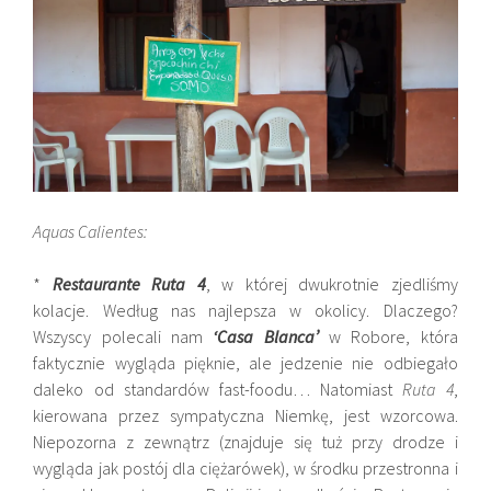
Aquas Calientes:
*
Restaurante Ruta 4
, w której dwukrotnie zjedliśmy
kolacje. Według nas najlepsza w okolicy. Dlaczego?
Wszyscy polecali nam
‘Casa Blanca’
w Robore, która
faktycznie wygląda pięknie, ale jedzenie nie odbiegało
daleko od standardów fast-foodu… Natomiast
Ruta 4
,
kierowana przez sympatyczna Niemkę, jest wzorcowa.
Niepozorna z zewnątrz (znajduje się tuż przy drodze i
wygląda jak postój dla ciężarówek), w środku przestronna i