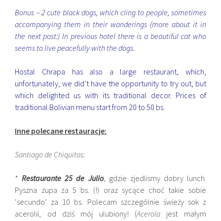
Bonus – 2 cute black dogs, which cling to people, sometimes
accompanying them in their wanderings (more about it in
the next post:) In previous hotel there is a beautiful cat who
seems to live peacefully with the dogs.
Hostal Chrapa has also a large restaurant, which,
unfortunately, we did’t have the opportunity to try out, but
which delighted us with its traditional decor. Prices of
traditional Bolivian menu start from 20 to 50 bs.
Inne polecane restauracje:
Santiago de Chiquitos:
*
Restaurante 25 de Julio
, gdzie zjedlismy dobry lunch.
Pyszna zupa za 5 bs. (!) oraz sycące choć takie sobie
‘secundo’ za 10 bs. Polecam szczególnie świeży sok z
acerolii, od dziś mój ulubiony! (
Acerola
jest małym