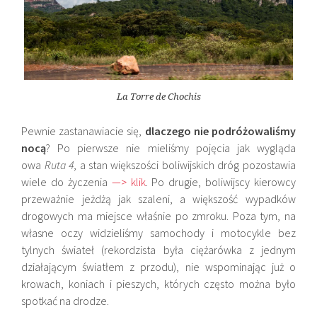
La Torre de Chochis
Pewnie zastanawiacie się,
dlaczego nie podróżowaliśmy
nocą
? Po pierwsze nie mieliśmy pojęcia jak wygląda
owa
Ruta 4
, a stan większości boliwijskich dróg pozostawia
wiele do życzenia
—> klik
. Po drugie, boliwijscy kierowcy
przeważnie jeżdżą jak szaleni, a większość wypadków
drogowych ma miejsce właśnie po zmroku. Poza tym, na
własne oczy widzieliśmy samochody i motocykle bez
tylnych świateł (rekordzista była ciężarówka z jednym
działającym światłem z przodu), nie wspominając już o
krowach, koniach i pieszych, których często można było
spotkać na drodze.