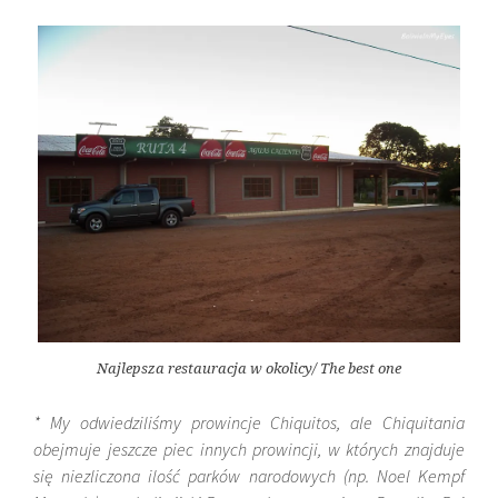
Najlepsza restauracja w okolicy/ The best one
* My odwiedziliśmy prowincje Chiquitos, ale Chiquitania
obejmuje jeszcze piec innych prowincji, w których znajduje
się niezliczona ilość parków narodowych (np. Noel Kempf