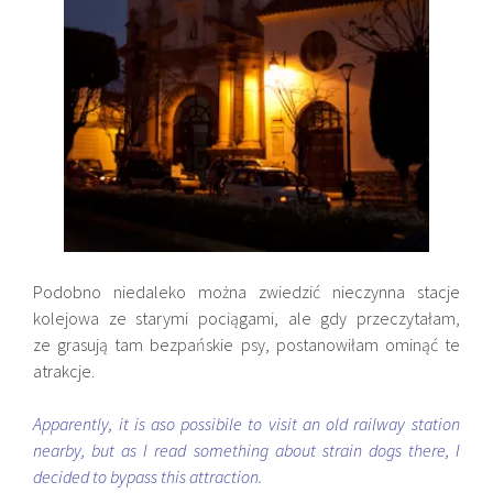
Podobno niedaleko można zwiedzić nieczynna stacje
kolejowa ze starymi pociągami, ale gdy przeczytałam,
ze grasują tam bezpańskie psy, postanowiłam ominąć te
atrakcje.
Apparently, it is aso possibile to visit an old railway station
nearby, but as I read something about strain dogs there, I
decided to bypass this attraction.