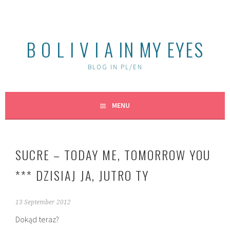
Skip
to
content
B O L I V I A IN MY EYES
BLOG IN PL/EN
MENU
SUCRE – TODAY ME, TOMORROW YOU
*** DZISIAJ JA, JUTRO TY
13 September 2012
Dokąd teraz?