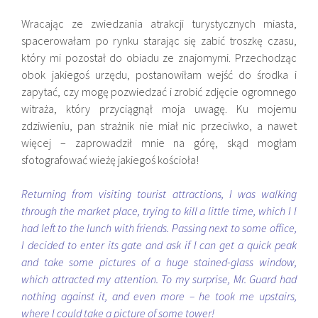
Wracając ze zwiedzania atrakcji turystycznych miasta,
spacerowałam po rynku starając się zabić troszkę czasu,
który mi pozostał do obiadu ze znajomymi. Przechodząc
obok jakiegoś urzędu, postanowiłam wejść do środka i
zapytać, czy mogę pozwiedzać i zrobić zdjęcie ogromnego
witraża, który przyciągnął moja uwagę. Ku mojemu
zdziwieniu, pan strażnik nie miał nic przeciwko, a nawet
więcej – zaprowadził mnie na górę, skąd mogłam
sfotografować wieżę jakiegoś kościoła!
Returning from visiting tourist attractions, I was walking
through the market place, trying to kill a little time, which I I
had left to the lunch with friends. Passing next to some office,
I decided to enter its gate and ask if I can get a quick peak
and take some pictures of a huge stained-glass window,
which attracted my attention. To my surprise, Mr. Guard had
nothing against it, and even more – he took me upstairs,
where I could take a picture of some tower!