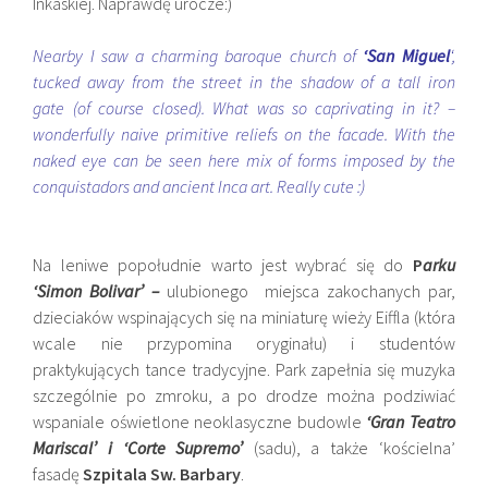
Inkaskiej. Naprawdę urocze:)
Nearby I saw a charming baroque church of
‘San Migu
el
‘,
tucked away from the street in the shadow of a tall iron
gate (of course closed). What was so caprivating in it? –
wonderfully naive primitive reliefs on the facade. With the
naked eye can be seen here mix of forms imposed by the
conquistadors and ancient Inca art. Really cute :)
Na leniwe popołudnie warto jest wybrać się do
P
arku
‘Simon Bolivar’ –
ulubionego miejsca zakochanych par,
dzieciaków wspinających się na miniaturę wieży Eiffla (która
wcale nie przypomina oryginału) i studentów
praktykujących tance tradycyjne. Park zapełnia się muzyka
szczególnie po zmroku, a po drodze można podziwiać
wspaniale oświetlone neoklasyczne budowle
‘Gran Teatro
Mariscal’ i ‘Corte Supremo’
(sadu), a także ‘kościelna’
fasadę
Szpitala Sw.
Barbary
.