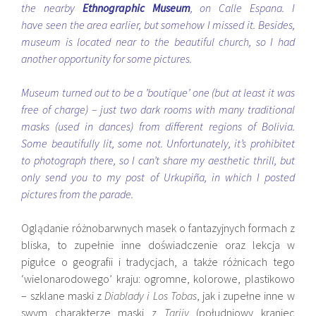
the nearby
Ethnographic Museum
, on Calle Espana. I
have seen the area earlier, but somehow I missed it. Besides,
museum is located near to the beautiful church, so I had
another opportunity for some pictures.
Museum turned out to be a ’boutique’ one (but at least it was
free of charge) – just two dark rooms with many traditional
masks (used in dances) from different regions of Bolivia.
Some beautifully lit, some not. Unfortunately, it’s prohibitet
to photograph there, so I can’t share my aesthetic thrill, but
only send you to my post of Urkupiña, in which I posted
pictures from the parade
.
Oglądanie różnobarwnych masek o fantazyjnych formach z
bliska, to zupełnie inne doświadczenie oraz lekcja w
pigułce o geografii i tradycjach, a także różnicach tego
‘wielonarodowego’ kraju: ogromne, kolorowe, plastikowo
– szklane maski z
Diablady i Los Tobas
, jak i zupełne inne w
swym charakterze maski z
Tarijy
(południowy kraniec