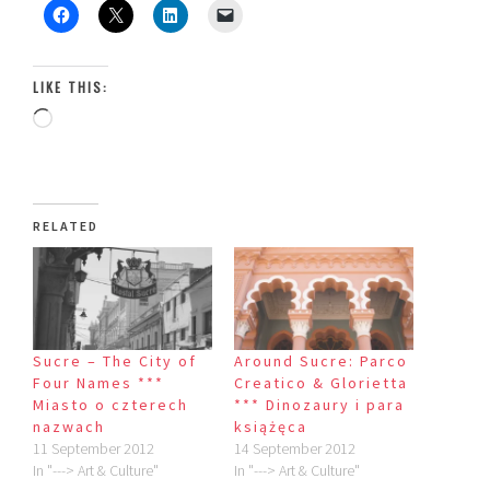
LIKE THIS:
Loading…
RELATED
Sucre – The City of
Around Sucre: Parco
Four Names ***
Creatico & Glorietta
Miasto o czterech
*** Dinozaury i para
nazwach
książęca
11 September 2012
14 September 2012
In "---> Art & Culture"
In "---> Art & Culture"