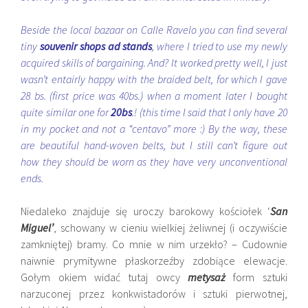
Beside the local bazaar on Calle Ravelo you can find several
tiny
souvenir shops ad stands
, where I tried to use my newly
acquired skills of bargaining. And? It worked pretty well, I just
wasn’t entairly happy with the braided belt, for which I gave
28 bs. (first price was 40bs.) when a moment later I bought
quite similar one for
20bs
.! (this time I said that I only have 20
in my pocket and not a “centavo” more :) By the way, these
are beautiful hand-woven belts, but I still can’t figure out
how they should be worn as they have very unconventional
ends.
Niedaleko znajduje się uroczy barokowy kościołek ‘
San
Miguel’
, schowany w cieniu wielkiej żeliwnej (i oczywiście
zamkniętej) bramy. Co mnie w nim urzekło? – Cudownie
naiwnie prymitywne płaskorzeźby zdobiące elewacje.
Gołym okiem widać tutaj owcy
metysaż
form sztuki
narzuconej przez konkwistadorów i sztuki pierwotnej,