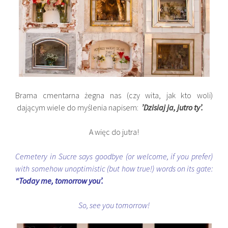
Brama cmentarna żegna nas (czy wita, jak kto woli)
dającym wiele do myślenia napisem:
’Dzisiaj
ja, jutro ty’.
A więc do jutra!
Cemetery in Sucre says goodbye (or welcome, if you prefer)
with somehow unoptimistic (but how true!) words on its gate:
“Today me, tomorrow you’.
So, see you tomorrow!