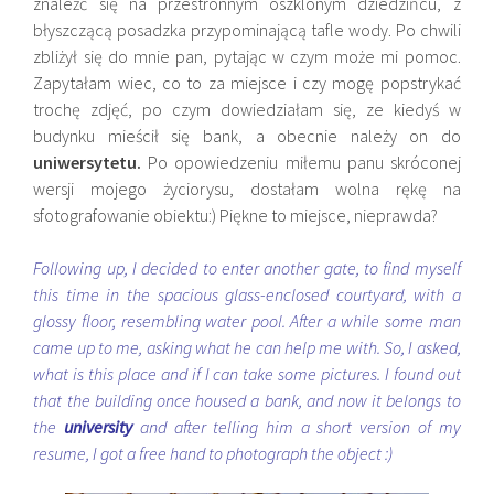
znaleźć się na przestronnym oszklonym dziedzińcu, z
błyszczącą posadzka przypominającą tafle wody. Po chwili
zbliżył się do mnie pan, pytając w czym może mi pomoc.
Zapytałam wiec, co to za miejsce i czy mogę popstrykać
trochę zdjęć, po czym dowiedziałam się, ze kiedyś w
budynku mieścił się bank, a obecnie należy on do
uniwersytetu.
Po opowiedzeniu miłemu panu skróconej
wersji mojego życiorysu, dostałam wolna rękę na
sfotografowanie obiektu:) Piękne to miejsce, nieprawda?
Following up, I decided to enter another gate, to find myself
this time in the spacious glass-enclosed courtyard, with a
glossy floor, resembling water pool. After a while some man
came up to me, asking what he can help me with. So, I asked,
what is this place and if I can take some pictures. I found out
that the building once housed a bank, and now it belongs to
the
university
and after telling him a short version of my
resume, I got a free hand to photograph the object :)