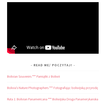
READ ME/ POCZYTAJ!
Bolivian Souvenirs *** Pamiątki z Boliwii
Bolivia’s Nature Photographers *** Fotografując boliwijską przyrodę
Ruta 1: Bolivian Panamericana *** Boliwijska Droga Panamerykanska