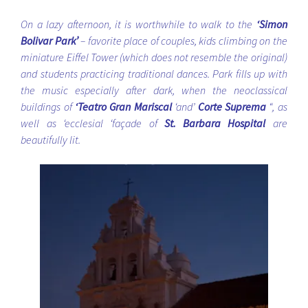
On a lazy afternoon, it is worthwhile to walk to the
‘Simon
Bolivar Park’
– favorite place of couples, kids climbing on the
miniature Eiffel Tower (which does not resemble the original)
and students practicing traditional dances. Park fills up with
the music especially after dark, when the neoclassical
buildings of
‘Teatro Gran Mariscal
‘and’
Corte Suprema
“, as
well as ‘ecclesial ‘façade of
St. Barbara Hospital
are
beautifully lit.