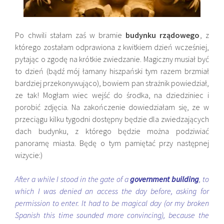
Po chwili stałam zaś w bramie
budynku rządowego
, z
którego zostałam odprawiona z kwitkiem dzień wcześniej,
pytając o zgodę na krótkie zwiedzanie. Magiczny musiał być
to dzień (bądź mój łamany hiszpański tym razem brzmiał
bardziej przekonywująco), bowiem pan strażnik powiedział,
ze tak! Mogłam wiec wejść do środka, na dziedziniec i
porobić zdjęcia. Na zakończenie dowiedziałam się, ze w
przeciągu kilku tygodni dostępny będzie dla zwiedzających
dach budynku, z którego będzie można podziwiać
panoramę miasta. Będę o tym pamiętać przy następnej
wizycie:)
After a while I stood in the gate of a
government building
, to
which I was denied an access the day before, asking for
permission to enter. It had to be magical day (or my broken
Spanish this time sounded more convincing), because the