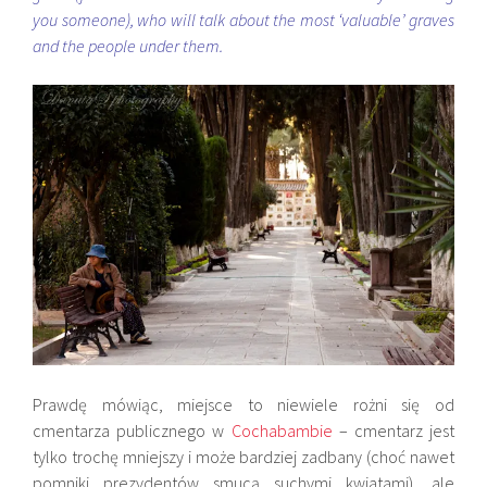
you someone), who will talk about the most ‘valuable’ graves
and the people under them.
Prawdę mówiąc, miejsce to niewiele rożni się od
cmentarza publicznego w
Cochabambie
– cmentarz jest
tylko trochę mniejszy i może bardziej zadbany (choć nawet
pomniki prezydentów smucą suchymi kwiatami), ale