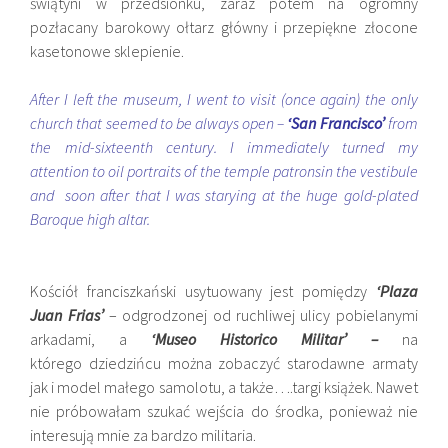
świątyni w przedsionku, zaraz potem na ogromny
pozłacany barokowy ołtarz główny i przepiękne złocone
kasetonowe sklepienie.
After I left the museum, I went to visit (once again) the only
church that seemed to be always open –
‘San Francisco’
from
the mid-sixteenth century. I immediately turned my
attention to oil portraits of the temple patronsin the vestibule
and soon after that I was starying at the huge gold-plated
Baroque high altar.
Kościół franciszkański usytuowany jest pomiędzy
‘Plaza
Juan Frias’
– odgrodzonej od ruchliwej ulicy pobielanymi
arkadami, a
‘Museo Historico Militar’ –
na
którego dziedzińcu można zobaczyć starodawne armaty
jak i model małego samolotu, a także….targi książek. Nawet
nie próbowałam szukać wejścia do środka, ponieważ nie
interesują mnie za bardzo militaria.