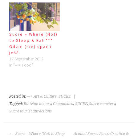
Sucre – Where (Not)
to Sleep & Eat ***
Gdzie (nie) spać i
jeść
12 September 2012
In "---> Food"
Posted in:
---> Art & Culture
,
SUCRE
|
Tagged:
Bolivian history
,
Chuquisaca
,
SUCRE
,
Sucre cemetery
,
Sucre tourist attractions
POST
Sucre – Where (Not) to Sleep
Around Sucre: Parco Creatico &