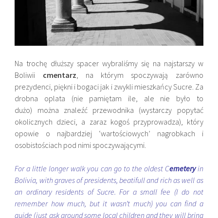
Na trochę dłuższy spacer wybraliśmy się na najstarszy w
Boliwii
cmentarz
, na którym spoczywają zarówno
prezydenci, piękni i bogaci jak i zwykli mieszkańcy Sucre. Za
drobna oplata (nie pamiętam ile, ale nie było to
dużo) można znaleźć przewodnika (wystarczy popytać
okolicznych dzieci, a zaraz kogoś przyprowadza), który
opowie o najbardziej ‘wartościowych’ nagrobkach i
osobistościach pod nimi spoczywającymi.
For a little longer walk you can go to the oldest C
emetery
in
Bolivia, with graves of presidents, beatifull and rich as well as
an ordinary residents of Sucre. For a small fee (I do not
remember how much, but it wasn’t much) you can find a
guide (just ask around some local children and they will bring