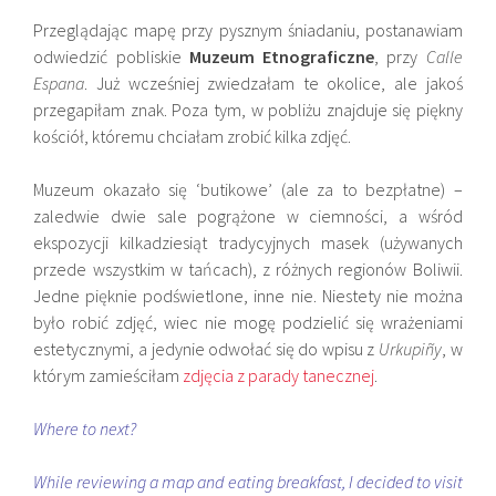
Przeglądając mapę przy pysznym śniadaniu, postanawiam
odwiedzić pobliskie
Muzeum Etnograficzne
, przy
Calle
Espana
. Już wcześniej zwiedzałam te okolice, ale jakoś
przegapiłam znak. Poza tym, w pobliżu znajduje się piękny
kościół, któremu chciałam zrobić kilka zdjęć.
Muzeum okazało się ‘butikowe’ (ale za to bezpłatne) –
zaledwie dwie sale pogrążone w ciemności, a wśród
ekspozycji kilkadziesiąt tradycyjnych masek (używanych
przede wszystkim w tańcach), z różnych regionów Boliwii.
Jedne pięknie podświetlone, inne nie. Niestety nie można
było robić zdjęć, wiec nie mogę podzielić się wrażeniami
estetycznymi, a jedynie odwołać się do wpisu z
Urkupiñy
, w
którym zamieściłam
zdjęcia z parady tanecznej
.
Where to next?
While reviewing a map and eating breakfast, I decided to visit