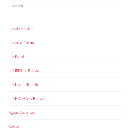
Search
for:
—> ANIMALitos
—> Art & Culture
—> Food
—> IRISH in Bolivia
—> Life 'n' Trouble
—> POLACY w Boliwii
Aguas Calientes
Apote