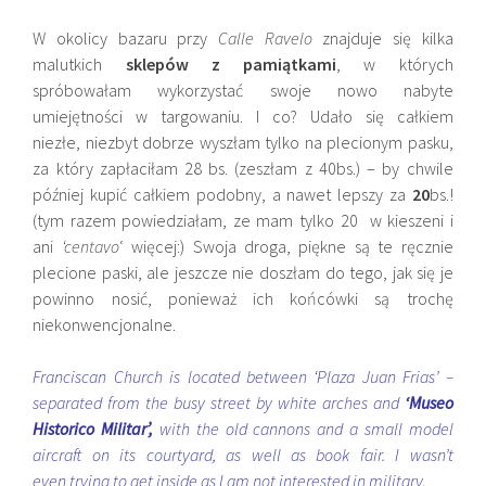
W okolicy bazaru przy
Calle Ravelo
znajduje się kilka
malutkich
sklepów z pamiątkami
, w których
spróbowałam wykorzystać swoje nowo nabyte
umiejętności w targowaniu. I co? Udało się całkiem
niezłe, niezbyt dobrze wyszłam tylko na plecionym pasku,
za który zapłaciłam 28 bs. (zeszłam z 40bs.) – by chwile
później kupić całkiem podobny, a nawet lepszy za
20
bs.!
(tym razem powiedziałam, ze mam tylko 20 w kieszeni i
ani
‘centavo
‘ więcej:) Swoja droga, piękne są te ręcznie
plecione paski, ale jeszcze nie doszłam do tego, jak się je
powinno nosić, ponieważ ich końcówki są trochę
niekonwencjonalne.
Franciscan Church is located between ‘Plaza Juan Frias’ –
separated from the busy street by white arches and
‘Museo
Historico Militar’,
with the old cannons and a small model
aircraft on its courtyard, as well as book fair. I wasn’t
even trying to get inside as I am not interested in military.