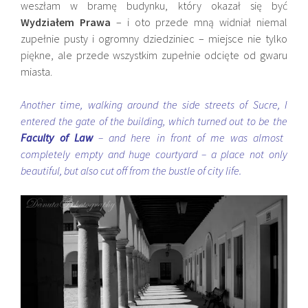
weszłam w bramę budynku, który okazał się być
Wydziałem Prawa
– i oto przede mną widniał niemal
zupełnie pusty i ogromny dziedziniec – miejsce nie tylko
piękne, ale przede wszystkim zupełnie odcięte od gwaru
miasta.
Another time, walking around the side streets of Sucre, I
entered the gate of the building, which turned out to be the
Faculty of Law
– and here in front of me was almost
completely empty and huge courtyard – a place not only
beautiful, but also cut off from the bustle of city life.