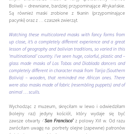
Boliwii) – drewniane, bardziej przypominające Afrykańskie.
Są również maski zrobione z tkanin (przypominające
pacynki) oraz z … czaszek zwierząt.
Watching these multicolored masks with fancy forms from
up close, it’s a completely different experience and a great
lesson of geography and bolivian traditions, so varied in this
‘multinational’ country. I’ve seen huge, colorful, plastic and –
glass made masks of Los Tobas and Diablada dancers and
completely different in character mask from Tarija (Southern
Bolivia) – wooden, that reminded me African ones. There
were also masks made of fabric (resembling puppets) and of
animal … sculls.
Wychodząc z muzeum, skręciłam w lewo i odwiedziłam
(kolejny raz) jedyny kościół, który wydaje się być
zawsze otwarty -‘
San Francisco’
z polowy XVI w. Od razu
zwróciłam uwagę na portrety olejne (zapewne) patronów