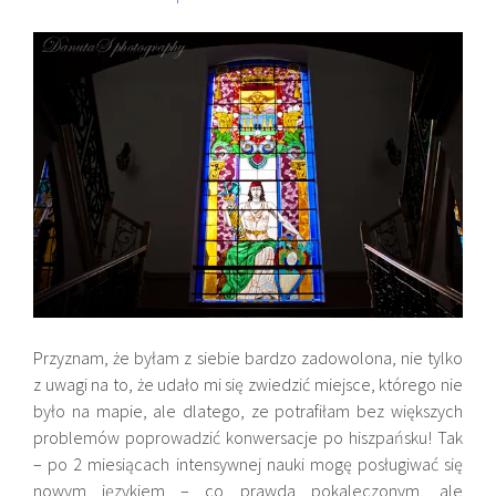
Przyznam, że byłam z siebie bardzo zadowolona, nie tylko
z uwagi na to, że udało mi się zwiedzić miejsce, którego nie
było na mapie, ale dlatego, ze potrafiłam bez większych
problemów poprowadzić konwersacje po hiszpańsku! Tak
– po 2 miesiącach intensywnej nauki mogę posługiwać się
nowym językiem – co prawda pokaleczonym, ale