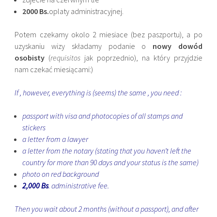
2000 Bs.
oplaty administracyjnej.
Potem czekamy okolo 2 miesiace (bez paszportu), a po
uzyskaniu wizy składamy podanie o
nowy dowód
osobisty
(
requisitos
jak poprzednio), na który przyjdzie
nam czekać miesiącami:)
If , however, everything is (seems) the same , you need :
passport with visa and photocopies of all stamps and
stickers
a letter from a lawyer
a letter from the notary (stating that you haven’t left the
country for more than 90 days and your status is the same)
photo on red background
2,000 Bs
. administrative fee.
Then you wait about 2 months (without a passport), and after