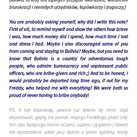
biurokracji i niemiłych urzędników, łapówkarzy i bogaczy;)
You are probably asking yourself, why did I write this note?
First of all, to remind myself and show the others how brave
I was, how much money did I spend, how much time I lost
and stress I had. Maybe I also discouraged some of you
from coming and staying in Bolivia? Maybe, but you need to
know that Bolivia is a country for adventurous tough
people, who admire bureaucracy and unpleasant public
officers, who are bribe-givers and rich ;) And to be honest, I
would probably be deported long time ago, if not for my
Freddy, who helped me with everything! We were both so
proud of never having to bribe anybody!
P.S. A tak naprawdę, pewnie już dawno by mnie stąd
deportowali, gdyby nie pomoc mojego Freddiego, przez cały
ten czas będącego moimi oczami, uszami i językiem:) Nawet
nie wyobrażacie sobie jacy dumni z siebie byliśmy, kiedy