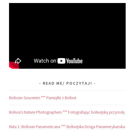
READ ME/ POCZYTAJ!
Bolivian Souvenirs *** Pamiątki z Boliwii
Bolivia’s Nature Photographers *** Fotografując boliwijską przyrodę
Ruta 1: Bolivian Panamericana *** Boliwijska Droga Panamerykanska