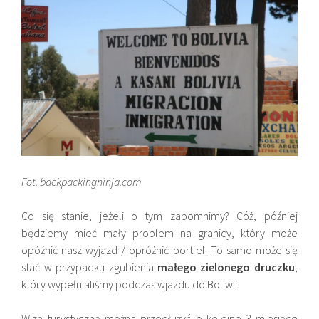
Fot. backpackingninja.com
Co się stanie, jeżeli o tym zapomnimy? Cóż, później
będziemy mieć mały problem na granicy, który może
opóźnić nasz wyjazd / opróżnić portfel. To samo może się
stać w przypadku zgubienia
małego zielonego druczku
,
który wypełnialiśmy podczas wjazdu do Boliwii.
Wizę turystyczną można przedłużyć o kolejne 3 miesiące