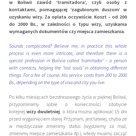
w Boliwii zawód ‘tramitadora’, czyli osoby z
kontaktami, pomagającej ‘zagubionym duszom’ w
uzyskaniu wizy. Za oplata oczywiście. Koszt – od 200
do 2000 Bs., w zależności o typu wizy, uzyskania
wymaganych dokumentów czy miejsca zamieszkania.
Sounds complicated? Believe me, in practice this whole
process is even more intricate, and therefore there is a
special profession in Bolivia called ‘tramitador’ – a person
with contacts, helping the ‘lost souls’ in obtaining different
things. For a fee of course. His service costs from 200 to 2000
Bs., depending on the type of visa and city you live.
Po kilku miesiącach bezstresowego życia w pięknej Boliwii,
przypominamy sobie o konieczności zdobycie
kolejnej
wizy dwuletniej
, o która można aplikować 15 dni
przed wygaśnięciem starej. Przyznam, jest łatwiej, chyba ze
w międzyczasie zmienimy status (wyjdziemy za maż,
zmienimy miejsce zamieszkania itp.), wtedy musimy zacząć