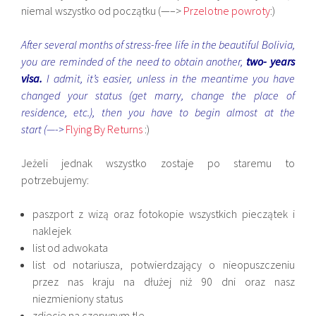
niemal wszystko od początku (—–>
Przelotne powroty
:)
After several months of stress-free life in the beautiful Bolivia,
you are reminded of the need to obtain another,
two- years
visa.
I admit, it’s easier, unless in the meantime you have
changed your status (get marry, change the place of
residence, etc.), then you have to begin almost at the
start (—->
Flying By Returns
:)
Jeżeli jednak wszystko zostaje po staremu to
potrzebujemy:
paszport z wizą oraz fotokopie wszystkich pieczątek i
naklejek
list od adwokata
list od notariusza, potwierdzający o nieopuszczeniu
przez nas kraju na dłużej niż 90 dni oraz nasz
niezmieniony status
zdjecie na czerwnym tle