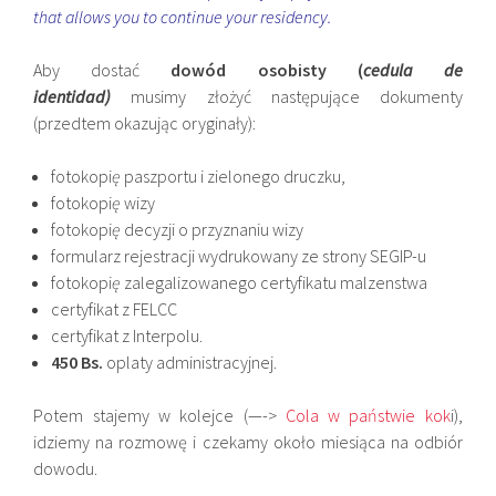
that allows you to continue your residency.
Aby dostać
dowód osobisty (
cedula de
identidad)
musimy złożyć następujące dokumenty
(przedtem okazując oryginały):
fotokopi
ę
paszportu i zielonego druczku,
fotokopi
ę
wizy
fotokopi
ę
decyzji o przyznaniu wizy
formularz rejestracji wydrukowany ze strony SEGIP-u
fotokopi
ę
zalegalizowanego certyfikatu malzenstwa
certyfikat z FELCC
certyfikat z Interpolu.
450 Bs.
oplaty administracyjnej.
Potem stajemy w kolejce (—->
Cola w państwie kok
i),
idziemy na rozmowę i czekamy około miesiąca na odbiór
dowodu.