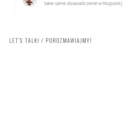
takie same doswiadczenie w Hiszpanii;)
LET'S TALK! / POROZMAWIAJMY!