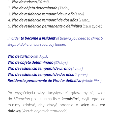
Visa de turismo
(90 dni)
.
Visa de objeto determinado
(30 dni)
.
Visa de residencia temporal de un año
(1 rok).
Visa de residencia temporal de dos años
(2 lata).
Visa de residencia permanente o definitiva
(cale zycie:)
In order
to become a resident
of Bolivia you need to climb 5
steps of Bolivian bureaucracy ladder:
Visa de turismo
(90 days)
.
Visa de objeto determinado
(30 days)
.
Visa de residencia temporal de un año
(1 year).
Visa de residencia temporal de dos años
(2 years).
Residencia permanente de Visa for definitiva
(whole life :)
Po wygaśnięciu wizy turystycznej zgłaszamy się wiec
do
Migracion
po aktualną listę
‘requisitos
‘, czyli tego, co
musimy zdobyć, aby złożyć podanie o
wizę 30- sto
dniową
(
Visa de objeto determinad
o).