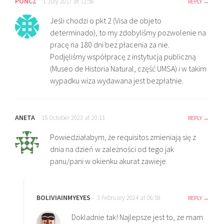
PONCZ
1 July 2017 at 11:56
REPLY
Jeśli chodzi o pkt 2 (Visa de objeto
determinado), to my zdobyliśmy pozwolenie na
pracę na 180 dni bez płacenia za nie.
Podjęliśmy współpracę z instytucją publiczną
(Museo de Historia Natural, część UMSA) i w takim
wypadku wiza wydawana jest bezpłatnie.
ANETA
15 October 2023 at 20:11
REPLY
Powiedziałabym, że requisitos zmieniają się z
dnia na dzień w zależności od tego jak
panu/pani w okienku akurat zawieje.
BOLIVIAINMYEYES
3 February 2024 at 06:59
REPLY
Dokladnie tak! Najlepsze jest to, ze mam