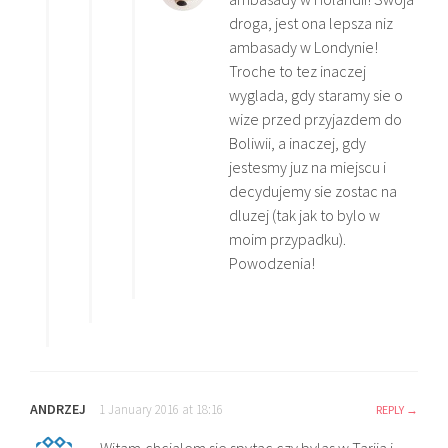
droga, jest ona lepsza niz
ambasady w Londynie!
Troche to tez inaczej
wyglada, gdy staramy sie o
wize przed przyjazdem do
Boliwii, a inaczej, gdy
jestesmy juz na miejscu i
decydujemy sie zostac na
dluzej (tak jak to bylo w
moim przypadku).
Powodzenia!
ANDRZEJ
1 January 2016 at 18:16
REPLY