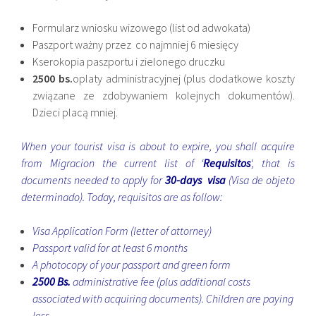
Formularz wniosku wizowego (list od adwokata)
Paszport ważny przez co najmniej 6 miesięcy
Kserokopia paszportu i zielonego druczku
2500 bs.
oplaty administracyjnej (plus dodatkowe koszty
związane ze zdobywaniem kolejnych dokumentów).
Dzieci placą mniej.
When your tourist visa is about to expire, you shall acquire
from Migracion the current list of ‘
Requisitos
‘, that is
documents needed to apply for
30-days visa
(Visa de objeto
determinado). Today, requisitos are as follow:
Visa Application Form (letter of attorney)
Passport valid for at least 6 months
A photocopy of your passport and green form
2500 Bs.
administrative fee (plus additional costs
associated with acquiring documents). Children are paying
less.