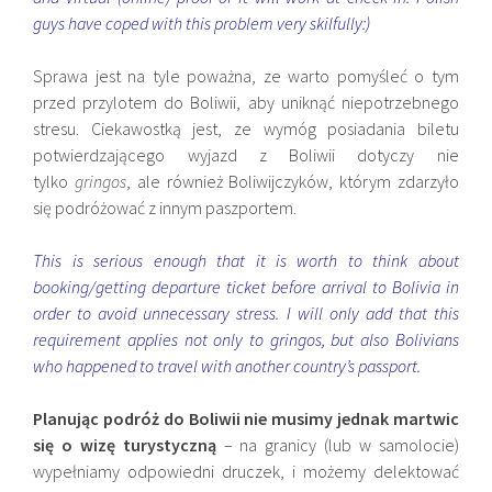
guys have coped with this problem very skilfully:)
Sprawa jest na tyle poważna, ze warto pomyśleć o tym
przed przylotem do Boliwii, aby uniknąć niepotrzebnego
stresu. Ciekawostką jest, ze wymóg posiadania biletu
potwierdzającego wyjazd z Boliwii dotyczy nie
tylko
gringos
, ale również Boliwijczyków, którym zdarzyło
się podróżować z innym paszportem.
This is serious enough that it is worth to think about
booking/getting departure ticket before arrival to Bolivia in
order to avoid unnecessary stress. I will only add that this
requirement applies not only to gringos, but also Bolivians
who happened to travel with another country’s passport.
Planując podróż do Boliwii nie musimy jednak martwic
się o wizę turystyczną
– na granicy (lub w samolocie)
wypełniamy odpowiedni druczek, i możemy delektować