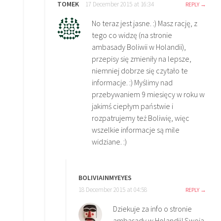
TOMEK
17 December 2015 at 16:34
REPLY
No teraz jest jasne. :) Masz rację, z
tego co widzę (na stronie
ambasady Boliwii w Holandii),
przepisy się zmieniły na lepsze,
niemniej dobrze się czytało te
informacje. :) Myślimy nad
przebywaniem 9 miesięcy w roku w
jakimś ciepłym państwie i
rozpatrujemy też Boliwię, więc
wszelkie informacje są mile
widziane. :)
BOLIVIAINMYEYES
18 December 2015 at 04:58
REPLY
Dziekuje za info o stronie
ambasady w Holandii! Swoja