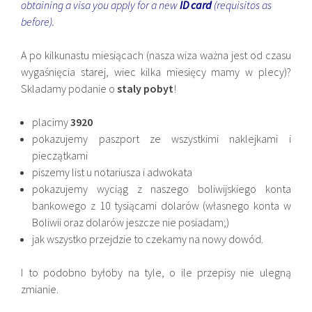
obtaining a visa you apply for a new
ID card
(requisitos as
before).
A po kilkunastu miesiącach (nasza wiza ważna jest od czasu
wygaśnięcia starej, wiec kilka miesięcy mamy w plecy)?
Skladamy podanie o
staly pobyt
!
placimy
3920
pokazujemy paszport ze wszystkimi naklejkami i
pieczątkami
piszemy list u notariusza i adwokata
pokazujemy wyciąg z naszego boliwijskiego konta
bankowego z 10 tysiącami dolarów (własnego konta w
Boliwii oraz dolarów jeszcze nie posiadam;)
jak wszystko przejdzie to czekamy na nowy dowód.
I to podobno byłoby na tyle, o ile przepisy nie ulegną
zmianie.