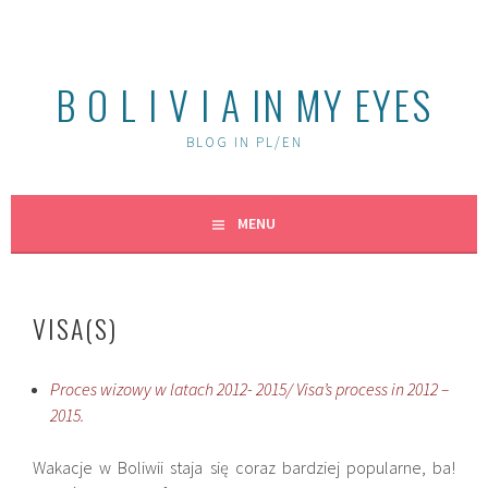
Skip
to
content
B O L I V I A IN MY EYES
BLOG IN PL/EN
MENU
VISA(S)
Proces wizowy w latach 2012- 2015/ Visa’s process in 2012 –
2015.
Wakacje w Boliwii staja się coraz bardziej popularne, ba!