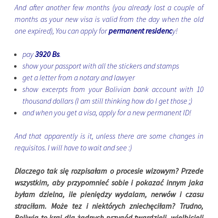
And after another few months (you already lost a couple of
months as your new visa is valid from the day when the old
one expired), You can apply for
permanent residenc
y!
pay
3920 Bs
.
show your passport with all the stickers and stamps
get a letter from a notary and lawyer
show excerpts from your Bolivian bank account with 10
thousand dollars (I am still thinking how do I get those ;)
and when you get a visa, apply for a new permanent ID!
And that apparently is it, unless there are some changes in
requisitos. I will have to wait and see :)
Dlaczego tak się rozpisałam o procesie wizowym? Przede
wszystkim, aby przypomnieć sobie i pokazać innym jaka
byłam dzielna, ile pieniędzy wydalam, nerwów i czasu
straciłam. Może tez i niektórych zniechęciłam? Trudno,
Boliwia to kraj dla żądnych przygód twardzieli, wielbicieli