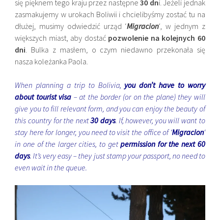
się pięknem tego kraju przez następne
30 dn
i. Jeżeli jednak
zasmakujemy w urokach Boliwii i chcielibyśmy zostać tu na
dłużej, musimy odwiedzić urząd ‘
Migracion
‘, w jednym z
większych miast, aby dostać
pozwolenie na kolejnych
60
dni
. Bulka z masłem, o czym niedawno przekonała się
nasza koleżanka Paola.
When planning a trip to Bolivia,
you don’t have to worry
about tourist visa
– at the border (or on the plane) they will
give you to fill relevant form, and you can enjoy the beauty of
this country for the next
30 days
. If, however, you will want to
stay here for longer, you need to visit the office of ‘
Migracion
‘
in one of the larger cities, to get
permission for the next 60
days
. It’s very easy – they just stamp your passport, no need to
even wait in the queue.