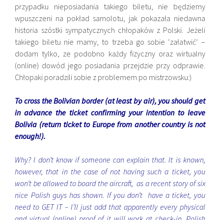
przypadku nieposiadania takiego biletu, nie będziemy
wpuszczeni na pokład samolotu, jak pokazała niedawna
historia szóstki sympatycznych chłopaków z Polski. Jeżeli
takiego biletu nie mamy, to trzeba go sobie ‘załatwić’ –
dodam tylko, ze podobno każdy fizyczny oraz wirtualny
(online) dowód jego posiadania przejdzie przy odprawie.
Chłopaki poradzili sobie z problemem po mistrzowsku:)
To cross the Bolivian border (at least by air), you should get
in advance the ticket confirming your intention to leave
Bolivia (return ticket to Europe from another country is not
enough!).
Why? I don’t know if someone can explain that. It is known,
however, that in the case of not having such a ticket, you
won’t be allowed to board the aircraft, as a recent story of six
nice Polish guys has shown. If you don’t have a ticket, you
need to GET IT – I’ll just add that apparently every physical
and virtual (online) proof of it will work at check-in. Polish