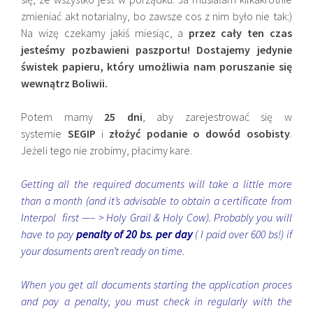
zmieniać akt notarialny, bo zawsze cos z nim było nie tak:)
Na wizę czekamy jakiś miesiąc, a
przez cały ten czas
jesteśmy pozbawieni paszportu! Dostajemy jedynie
świstek papieru, który umożliwia nam poruszanie się
wewnątrz Boliwii.
Potem mamy
25 dni
, aby zarejestrować się w
systemie
SEGIP
i
złożyć podanie o dowód osobisty
.
Jeżeli tego nie zrobimy, płacimy kare.
Getting all the required documents will take a little more
than a month (and it’s advisable to obtain a certificate from
Interpol first —– >
Holy Grail & Holy Cow
). Probably you will
have to pay
penalty of 20 bs. per day
( I paid over 600 bs!) if
your dosuments aren’t ready on time.
When you get all documents starting the application proces
and pay a penalty, you must check in regularly with the