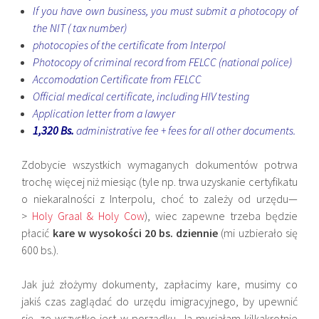
If you have own business, you must submit a photocopy of
the NIT ( tax number)
photocopies of the certificate from Interpol
Photocopy of criminal record from FELCC (national police)
Accomodation Certificate from FELCC
Official medical certificate, including HIV testing
Application letter from a lawyer
1,320 Bs.
administrative fee + fees for all other documents.
Zdobycie wszystkich wymaganych dokumentów potrwa
trochę więcej niż miesiąc (tyle np. trwa uzyskanie certyfikatu
o niekaralności z Interpolu, choć to zależy od urzędu—
>
Holy Graal & Holy Cow
), wiec zapewne trzeba będzie
płacić
kare w wysokości 20 bs. dziennie
(mi uzbierało się
600 bs.).
Jak już złożymy dokumenty, zapłacimy kare, musimy co
jakiś czas zaglądać do urzędu imigracyjnego, by upewnić
się, ze wszystko jest w porządku. Ja musiałam kilkakrotnie