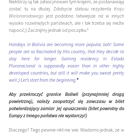
Niektórzy są tak zafascynowani tym krajem, ze postanawiają
zostać tu na dłużej. Zdobycie statusu rezydenta
Kraju
Wielonarodowego
jest podobno łatwiejsze niż w innych
wysoko rozwiniętych państwach, ale i tak trzeba się nieźle
napocić;) Zacznijmy jednak od początku.*
Holidays in Bolivia are becoming more popular, bah! Some
people are so fascinated by this country, that they decide to
stay here for longer. Gaining residency in Estado
Pluronacional is supposedly easier than in other highly
developed countries, but still it will make you sweat pretty
well ;) Let’s start from the beginning.
*
Aby przekroczyć granice Boliwii (przynajmniej drogą
powietrzną), należy zaopatrzyć się zawczasu w bilet
potwierdzający zamiar jej opuszczenia (bilet powrotny do
Europy z innego państwa nie wystarczy!)
.
Dlaczego? Tego pewnie nikt nie wie. Wiadomo jednak, ze w