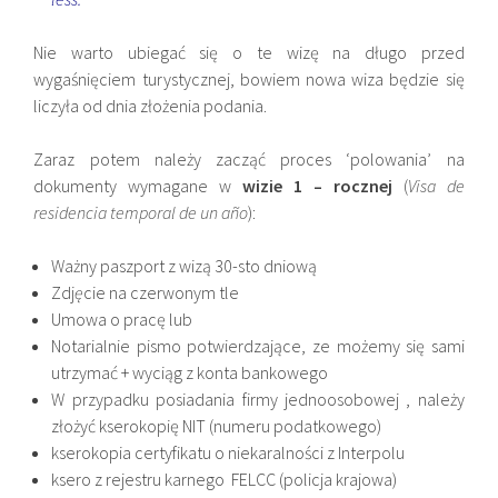
Nie warto ubiegać się o te wizę na długo przed
wygaśnięciem turystycznej, bowiem nowa wiza będzie się
liczyła od dnia złożenia podania.
Zaraz potem należy zacząć proces ‘polowania’ na
dokumenty wymagane w
wizie
1 – rocznej
(
Visa de
residencia temporal de un año
):
Ważny paszport z wizą 30-sto dniową
Zdj
ę
cie na czerwonym tle
Umowa o pracę lub
Notarialnie pismo potwierdzające, ze możemy się sami
utrzymać + wyciąg z konta bankowego
W przypadku posiadania firmy jednoosobowej , należy
złożyć kserokopię NIT (numeru podatkowego)
kserokopia certyfikatu o niekaralności z Interpolu
ksero z rejestru karnego FELCC (policja krajowa)