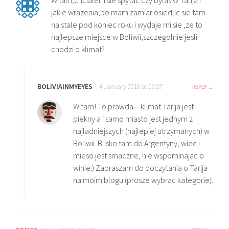
Witam,chcialem sie spytac czy bylas w Tarija i
jakie wrazenia,bo mam zamiar osiedlic sie tam
na stale pod koniec roku i wydaje mi sie ,ze to
najlepsze miejsce w Boliwii,szczegolnie jesli
chodzi o klimat?
BOLIVIAINMYEYES
4 January 2016 at 09:27
REPLY
Witam! To prawda – klimat Tarija jest
piekny a i samo miasto jest jednym z
najladniejszych (najlepiej utrzymanych) w
Boliwii. Blisko tam do Argentyny, wiec i
mieso jest smaczne, nie wspominajac o
winie:) Zapraszam do poczytania o Tarija
na moim blogu (prosze wybrac kategorie).