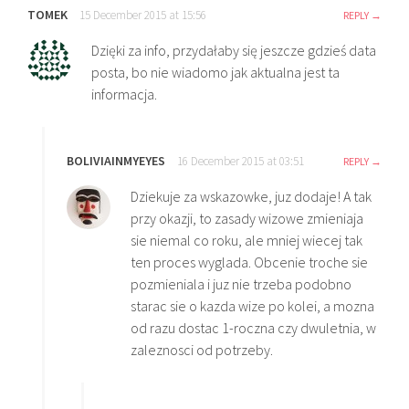
TOMEK
15 December 2015 at 15:56
REPLY
Dzięki za info, przydałaby się jeszcze gdzieś data
posta, bo nie wiadomo jak aktualna jest ta
informacja.
BOLIVIAINMYEYES
16 December 2015 at 03:51
REPLY
Dziekuje za wskazowke, juz dodaje! A tak
przy okazji, to zasady wizowe zmieniaja
sie niemal co roku, ale mniej wiecej tak
ten proces wyglada. Obcenie troche sie
pozmieniala i juz nie trzeba podobno
starac sie o kazda wize po kolei, a mozna
od razu dostac 1-roczna czy dwuletnia, w
zaleznosci od potrzeby.