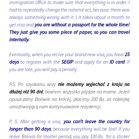
immigration office to make sure that everything is in order. I
had to repeatedly change the notarial act, because there was
always something wrong with it :) It takes about a month to
get visa and
you are without a passport for the whole time!
They just give you some piece of paper, so you can travel
internally.
Eventually, when you recive your brand new visa, you have
25
days
to register with the
SEGIP
and apply for an
ID card
. If
you are late, you will pay a penalty.
P.S. Po uzyskaniu wizy
nie możemy wyjechać z kraju na
dłużej niż 90 dni
, bowiem wszystko pójdzie na marne. Jeżeli
opuszczamy Boliwie na krócej, płacimy 100 Bs. za naklejkę
umożliwiającą nam kontynuowanie rezydencji.
P. S. After getting a visa,
you can’t leave the country for
longer than 90 days
, because everything will be lost! If you
leave Bolivia for shorter period, you pay 100 Bs. for a sticker