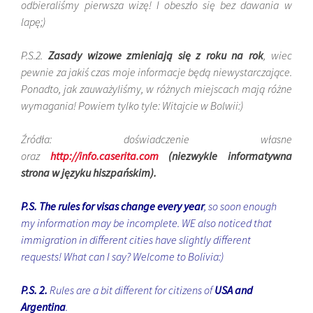
odbieraliśmy pierwsza wizę! I obeszło się bez dawania w
lapę;)
P.S.2.
Zasady wizowe zmieniają się z roku na rok
, wiec
pewnie za jakiś czas moje informacje będą niewystarczające.
Ponadto, jak zauważyliśmy, w różnych miejscach mają różne
wymagania! Powiem tylko tyle: Witajcie w Bolwii:)
Źródła: doświadczenie własne
oraz
http://info.caserita.com
(niezwykle informatywna
strona w języku hiszpańskim).
P.S.
The rules for visas change every year
, so soon enough
my information may be incomplete. WE also noticed that
immigration in different cities have slightly different
requests! What can I say? Welcome to Bolivia:)
P.S. 2.
Rules are a bit different for citizens of
USA and
Argentina
.