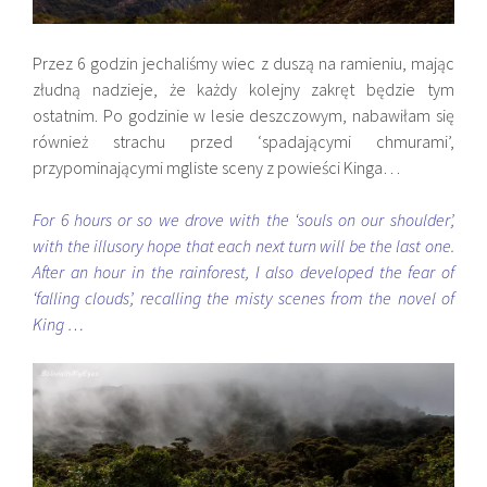
Przez 6 godzin jechaliśmy wiec z duszą na ramieniu, mając
złudną nadzieje, że każdy kolejny zakręt będzie tym
ostatnim. Po godzinie w lesie deszczowym, nabawiłam się
również strachu przed ‘spadającymi chmurami’,
przypominającymi mgliste sceny z powieści Kinga…
For 6 hours or so we drove with the ‘souls on our shoulder’,
with the illusory hope that each next turn will be the last one.
After an hour in the rainforest, I also developed the fear of
‘falling clouds’, recalling the misty scenes from the novel of
King …