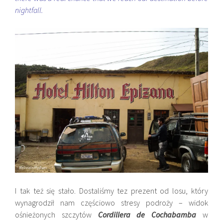
nightfall.
I tak też się stało. Dostaliśmy tez prezent od losu, który
wynagrodził nam częściowo stresy podroży – widok
ośnieżonych szczytów
Cordillera de
Cochabamba
w