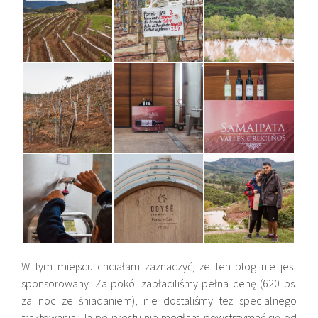
W tym miejscu chciałam zaznaczyć, że ten blog nie jest
sponsorowany. Za pokój zapłaciliśmy pełna cenę (620
bs.
za noc ze śniadaniem), nie dostaliśmy też specjalnego
traktowania. Ja po prostu nie mogłam powstrzymać się od