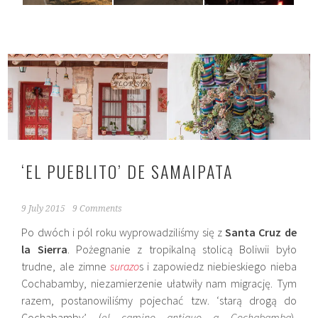
‘EL PUEBLITO’ DE SAMAIPATA
9 July 2015
9 Comments
Po dwóch i pól roku wyprowadziliśmy się z
Santa Cruz de
la Sierra
. Pożegnanie z tropikalną stolicą Boliwii było
trudne, ale zimne
surazo
s i zapowiedz niebieskiego nieba
Cochabamby, niezamierzenie ułatwiły nam migrację. Tym
razem, postanowiliśmy pojechać tzw. ‘starą drogą do
Cochabamby’ (
el
camino
antiguo a
Cochabamba
),