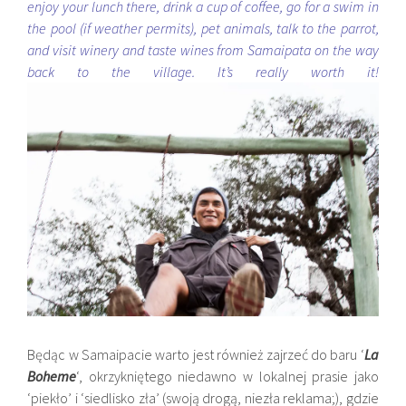
enjoy your lunch there, drink a cup of coffee, go for a swim in
the pool (if weather permits), pet animals, talk to the parrot,
and visit winery and taste wines from Samaipata on the way
back to the village. It’s really worth it!
Będąc w
Samaipacie warto jest również zajrzeć do baru ‘
La
Boheme
‘, okrzykniętego niedawno w lokalnej
prasie jako
‘piekło’ i ‘siedlisko zła’ (swoją drogą, niezła reklama;), gdzie