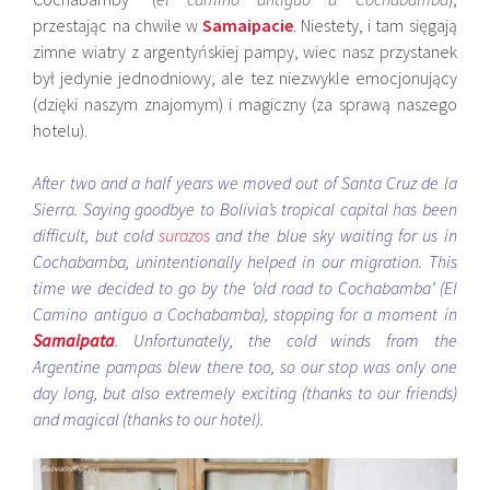
przestając na chwile w
Samaipacie
. Niestety, i tam sięgają
zimne wiatry z argentyńskiej pampy, wiec nasz przystanek
był jedynie jednodniowy, ale tez niezwykle emocjonujący
(dzięki naszym znajomym) i magiczny (za sprawą naszego
hotelu).
After two and a half years we moved out of Santa Cruz de la
Sierra. Saying goodbye to Bolivia’s tropical capital has been
difficult, but cold
surazos
and the blue sky waiting for us in
Cochabamba, unintentionally helped in our migration. This
time we decided to go by the ‘old road to Cochabamba’ (El
Camino antiguo a Cochabamba), stopping for a moment in
Samaipata
. Unfortunately, the cold winds from the
Argentine pampas blew there too, so our stop was only one
day long, but also extremely exciting (thanks to our friends)
and magical (thanks to our hotel).