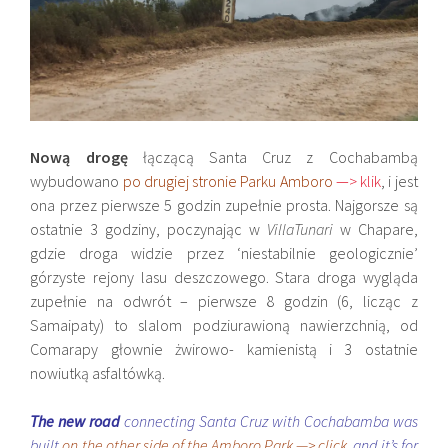
Nową drogę
łączącą Santa Cruz z
Cochabambą
wybudowano
po drugiej stronie
Parku
Amboro
—> klik
, i jest
ona przez pierwsze 5 godzin zupełnie prosta. Najgorsze są
ostatnie 3 godziny, poczynając w
Villa
Tunari
w
Chapare,
gdzie droga widzie przez ‘niestabilnie geologicznie’
górzyste rejony lasu deszczowego. Stara droga wygląda
zupełnie na odwrót – pierwsze 8 godzin (6, licząc z
Samaipaty) to slalom podziurawioną nawierzchnią, od
Comarapy głownie żwirowo- kamienistą i 3 ostatnie
nowiutką asfaltówką.
The new road
connecting Santa Cruz with Cochabamba was
built
on the other side of the
Amboro Park —> click
, and it’s for