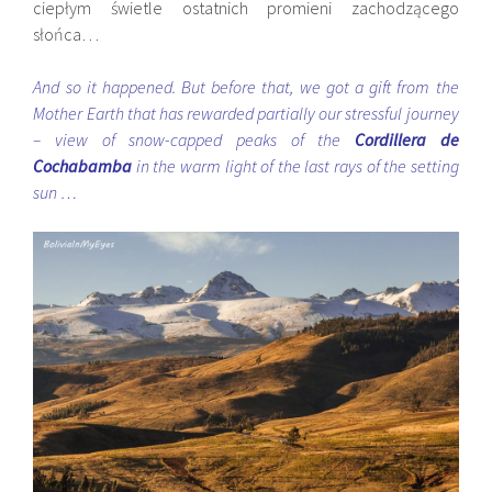
ciepłym świetle ostatnich promieni zachodzącego
słońca…
And so it happened. But before that, we got a gift from the
Mother Earth that has rewarded partially our stressful journey
– view of snow-capped peaks of the
Cordillera de
Cochabamba
in the warm light of the last rays of the setting
sun …