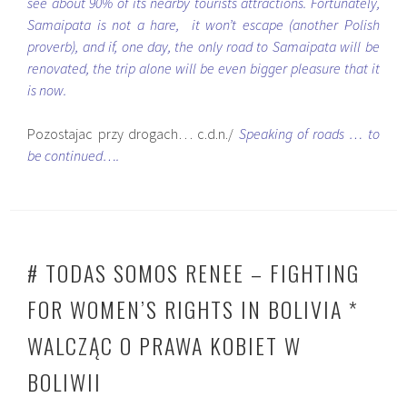
see about 90% of its nearby tourists attractions. Fortunately,
Samaipata is not a hare, it won’t escape (another Polish
proverb), and if, one day, the only road to Samaipata will be
renovated, the trip alone will be even bigger pleasure that it
is now.
Pozostajac przy drogach… c.d.n./
Speaking of roads … to
be continued….
# TODAS SOMOS RENEE – FIGHTING
FOR WOMEN’S RIGHTS IN BOLIVIA *
WALCZĄC O PRAWA KOBIET W
BOLIWII