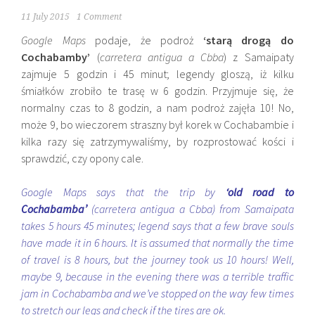
11 July 2015
1 Comment
Google
Maps
podaje, że podroż
‘starą drogą do
Cochabamby’
(
carretera antigua a Cbba
) z
Samaipaty
zajmuje 5 godzin i 45 minut; legendy gloszą, iż kilku
śmiałków zrobiło te trasę w 6 godzin. Przyjmuje się, że
normalny czas to 8 godzin, a nam podroż zajęła 10! No,
może 9, bo wieczorem straszny był korek w
Cochabambie i
kilka razy się zatrzymywaliśmy, by rozprostować kości i
sprawdzić, czy opony cale.
Google Maps says that the trip by
‘old road to
Cochabamba’
(carretera antigua a Cbba) from Samaipata
takes 5 hours 45 minutes; legend says that a few brave souls
have made it in 6 hours. It is assumed that normally the time
of travel is 8 hours, but the journey took us 10 hours! Well,
maybe 9, because in the evening there was a terrible traffic
jam in Cochabamba and we’ve stopped on the way few times
to stretch our legs and check if the tires are ok.