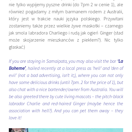
nie tylko wypijemy pyszne drinki (do
7pm 2 w cenie 1), ale
również pogadamy z miłym barmanem rodem z Australii,
który jest w trakcie nauki języka polskiego. Przywitani
zostaniemy także przez wielkie żywe maskotki – czarnego
jak smola labradora
Charliego i rudą jak ogień
Ginger (stad
może skojarzenie mieszkanców z piekłem?). Nic tylko
głaskać:)
If you are staying in Samaipata, you may also visit the bar
‘La
Boheme’
, hailed recently at a local press as ‘hell’ and ‘den of
evil’ (not a bad advertising, isn’t it;), where you can not only
have some delicious drinks (until 7pm. 2 for the price of 1), but
also chat with a nice bartender/owner from Australia. You will
be also greeted there by cute living mascots – the pitch-black
labrador Charlie and red-haired Ginger (maybe hence the
association with hell?). And you can pet them away – they
love it!