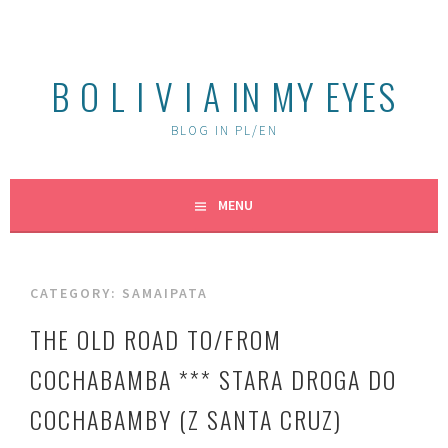
Skip
to
content
B O L I V I A IN MY EYES
BLOG IN PL/EN
MENU
CATEGORY:
SAMAIPATA
THE OLD ROAD TO/FROM
COCHABAMBA *** STARA DROGA DO
COCHABAMBY (Z SANTA CRUZ)