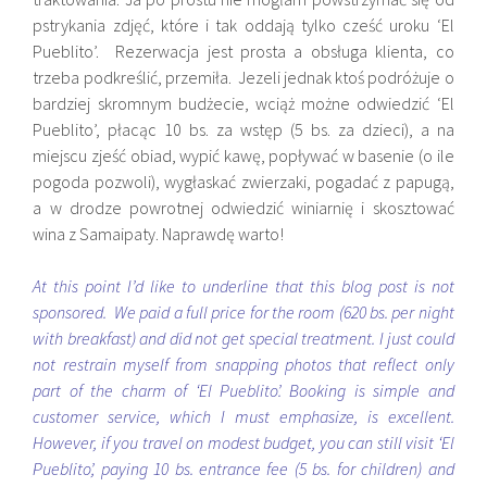
pstrykania zdjęć, które i tak oddają tylko cześć uroku ‘El
Pueblito’. Rezerwacja jest prosta a obsługa klienta, co
trzeba podkreślić, przemiła. Jezeli jednak ktoś podróżuje o
bardziej skromnym budżecie, wciąż możne odwiedzić ‘El
Pueblito’, płacąc 10
bs. za wstęp (5
bs. za dzieci), a na
miejscu zjeść obiad, wypić kawę, popływać w basenie (o ile
pogoda pozwoli), wygłaskać zwierzaki, pogadać z papugą,
a w drodze powrotnej odwiedzić winiarnię i skosztować
wina z
Samaipaty. Naprawdę warto!
At this point I’d like to underline that this blog post is not
sponsored. We paid a full price for the room (620 bs. per night
with breakfast) and did not get special treatment. I just could
not restrain myself from snapping photos that reflect only
part of the charm of ‘El Pueblito’. Booking is simple and
customer service, which I must emphasize, is excellent.
However, if you travel on modest budget, you can still visit ‘El
Pueblito’, paying 10 bs. entrance fee (5 bs. for children) and