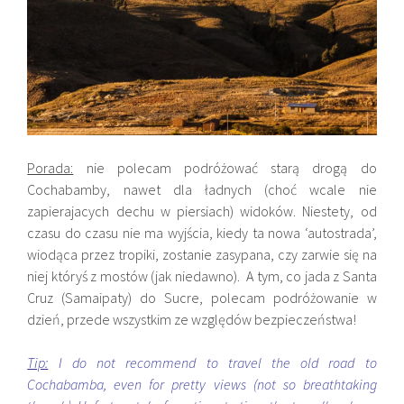
Porada:
nie polecam podróżować starą drogą do
Cochabamby, nawet dla ładnych (choć wcale nie
zapierajacych dechu w piersiach) widoków. Niestety, od
czasu do czasu nie ma wyjścia, kiedy ta nowa ‘autostrada’,
wiodąca przez tropiki, zostanie zasypana, czy zarwie się na
niej któryś z mostów (jak niedawno). A tym, co jada z Santa
Cruz (Samaipaty) do Sucre, polecam podróżowanie w
dzień, przede wszystkim ze względów bezpieczeństwa!
Tip:
I do not recommend to travel the old road to
Cochabamba, even for pretty views (not so breathtaking