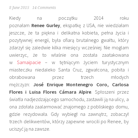
8 June 2015
14 Comments
Kiedy na początku 2014 roku
poznałam
Renee Gurley
, ekspatkę z USA, nie wiedziałam
jeszcze, że ta piękna i delikatna kobieta, pełna życia i
pozytywnej energii, była ofiarą brutalnego gwałtu, który
zdarzył się zaledwie kilka miesięcy wcześniej. Nie moglam
uwierzyc, że to właśnie ona została zaatakowana
w
Samaipacie
– w tętniącym życiem turystycznym
miasteczku niedaleko Santa Cruz, zgwałcona, pobita i
obrabowana przez trzech młodych
mężczyzn:
José Enrique Montenegro Coro, Carlosa
Flores i Luisa Flores Cámara Alpire
. Spłoszeni przez
światła nadjezdzającego samochodu, zastawili ją na ulicy, a
ona zdołała zaalarmować znajomego z pobliskiego domu,
gdzie rezydowała. Gdy wybiegł na zawnątrz, zobaczył
trzech delikwentów, którzy zapewne wrocili po Renee, by
uciszyć ją na zawsze.