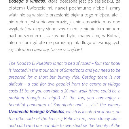
Bodega & Viñedos
, która położona jest po sąsiedzku, za
płotem:) Uwierzcie mi, nawet pochmurne niebo i zimny
wiatr nie są w stanie przesłonić piękna tego miejsca, ale i
nietrudno jest sobie wyobrazić, jak niesamowicie musi ono
wyglądać w ciepły słoneczny dzień, z niebieskim niebem
nad horyzontem… Jakby nie było, mamy zimę w Boliwii,
ale najstarsi górale nie pamiętają tak długo otrzymujących
się chłodów i deszczy. Nasze szczęście!
The Road to El Pueblito is not ‘a bed of roses’ – four star hotel
is located in the mountains of Samaipata and you need to be
prepared for a short but bumpy ride. Getting there is not
difficult – a cab (for two people) from the centre of village
costs 15 bs. or you can take a 20 min. walk (there could be a
problem though, at night). At the top, you can enjoy a
beautiful panorama of Samaipata and … visit the winery
Uvairenda Bodega & Viñedos
, which is located next door, on
the other side of the fence :) Believe me, even cloudy skies
and cold wind are not able to overshadow the beauty of the