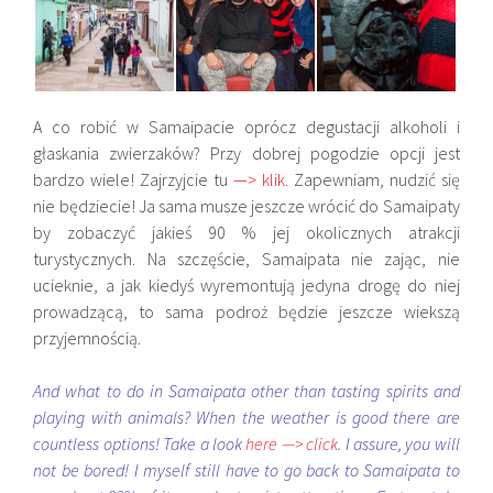
A co robić w
Samaipacie oprócz degustacji alkoholi i
głaskania zwierzaków? Przy dobrej pogodzie opcji jest
bardzo wiele! Zajrzyjcie tu
—> klik
. Zapewniam, nudzić się
nie będziecie! Ja sama musze jeszcze wrócić do
Samaipaty
by zobaczyć jakieś 90 % jej okolicznych atrakcji
turystycznych. Na szczęście,
Samaipata nie zając, nie
ucieknie, a jak kiedyś wyremontują jedyna drogę do niej
prowadzącą, to sama podroż będzie jeszcze wiekszą
przyjemnością.
And what to do in Samaipata other than tasting spirits and
playing with animals? When the weather is good there are
countless options! Take a look
here —> click
. I assure, you will
not be bored! I myself still have to go back to Samaipata to