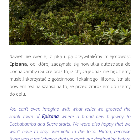
Nawet nie wiecie, z jaką ulgą przywitaliśmy miejscowość
Epizana
, od której zaczynała się nowiutka autostrada do
Cochabamby i Sucre oraz to, iż chyba jednak nie będziemy
musieli skorzystać z gościnności lokalnego Hiltona, istniała
bowiem realna szansa na to, że przed zmrokiem dotrzemy
do celu.
You can’t even imagine with what relief we greeted the
small town of
Epizana
where a brand new highway to
Cochabamba and Sucre starts. We were also happy that we
won’t have to stay overnight in the local Hilton, because
there was a real chance that we reach our destination before