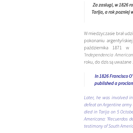
Za zaslugi, w 1826 
Tarija, a rok poznie
W miedzyczasie brał ud
pokonaniu argentyńskiej
października 1871 w 
‘Independencia American
roku, do dzis są uważan
In 1826 Francisco O
published a proclama
Later, he was involved i
defeat an Argentine army 
died in Tarija on 5 Octob
Americana: ‘Recuerdos de
testimony of South Ameri