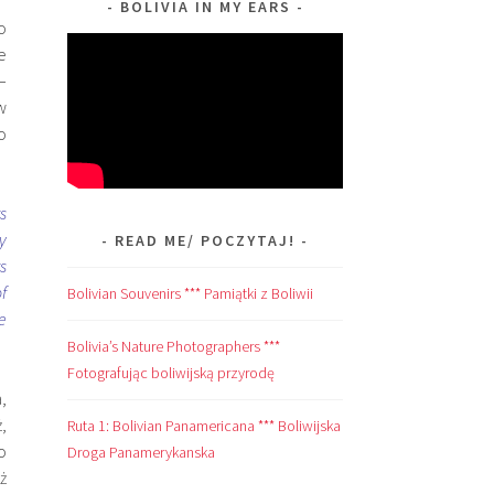
BOLIVIA IN MY EARS
o
e
–
w
o
s
y
READ ME/ POCZYTAJ!
s
f
Bolivian Souvenirs *** Pamiątki z Boliwii
e
Bolivia’s Nature Photographers ***
Fotografując boliwijską przyrodę
a,
,
Ruta 1: Bolivian Panamericana *** Boliwijska
o
Droga Panamerykanska
ż