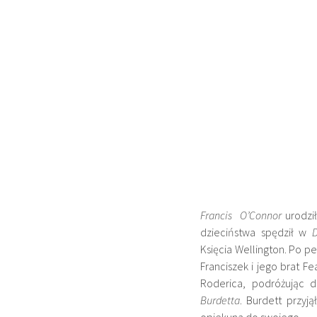
Francis
O’
Connor
urodził
dzieciństwa spędził w
Księcia Wellington. Po 
Franciszek i jego brat
Fe
Roderica, podróżując 
Burdetta
.
Burdett przyją
opiekuna do swojego.