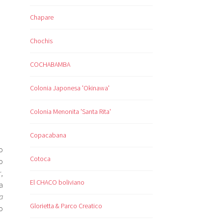
Chapare
Chochis
COCHABAMBA
Colonia Japonesa 'Okinawa'
Colonia Menonita 'Santa Rita'
Copacabana
o
Cotoca
o
r
,
El CHACO boliviano
a
a
Glorietta & Parco Creatico
o