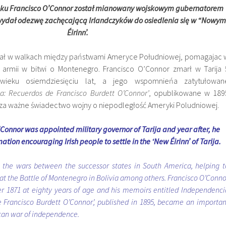
roku Francisco O’Connor został mianowany wojskowym gubernatorem
j wydał odezwę zachęcającą Irlandczyków do osiedlenia się w
“Nowym
Éirinn’
.
ział w walkach między państwami Ameryce Południowej, pomagajac 
 armii w bitwi o Montenegro. Francisco O’Connor zmarł w Tarija 
wieku osiemdziesięciu lat, a jego wspomnieńa zatytułowan
a: Recuerdos de Francisco Burdett O’Connor’
, opublikowane w 189
e za ważne świadectwo wojny o niepodległość Ameryki Poludniowej.
’Connor was appointed military governor of Tarija and year after, he
tion encouraging Irish people to settle in the
‘New Éirinn’ of Tarija.
n the wars between the successor states in South America, helping t
at the Battle of Montenegro in Bolivia among others. Francisco O’Conno
er 1871 at eighty years of age and his memoirs entitled Independenci
 Francisco Burdett O’Connor’, published in 1895, became an importan
can war of independence.