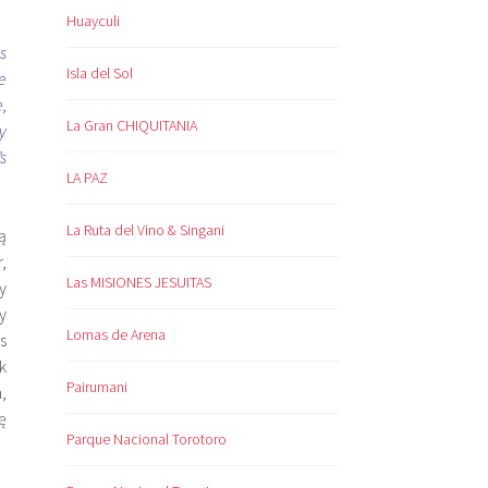
Huayculi
s
Isla del Sol
e
,
La Gran CHIQUITANIA
y
s
LA PAZ
La Ruta del Vino & Singani
ą
,
Las MISIONES JESUITAS
y
y
Lomas de Arena
s
k
Pairumani
,
ę
Parque Nacional Torotoro