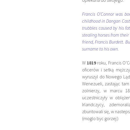
Francis O’Connor was bor
childhood in Dangan Castl
trubbles caused by his fa
stealing horses from their
friend, Francis Burdett. B
surname to his own.
W
1819
roku, Francis O’C
oficerów i setką mężcz
wyruszyl do Nowego Lądu
Wenezueli, zastając tam
zolnierzy, w marcu 182
uczestniczyły w oblęże
Irlandczycy, zdemora
zbuntowali się, w nasteps
(moglo byc gorzej:)