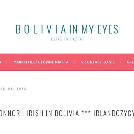
B O L I V I A IN MY EYES
BLOG IN PL/EN
A
MAIN CITIES/ GŁÓWNE MIASTA
S’CONTACT’UJ SIĘ
BLO
 IN BOLIVIA
ONNOR’: IRISH IN BOLIVIA *** IRLANDCZYC