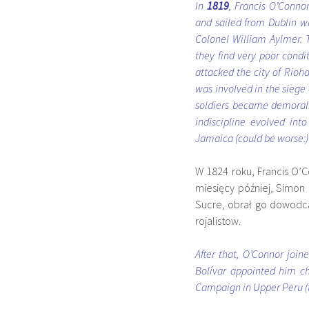
In
1819
, Francis O’Conno
and sailed from Dublin w
Colonel William Aylmer. T
they find very poor condi
attacked the city of Rioh
was involved in the siege
soldiers became demoral
indiscipline evolved int
Jamaica (could be worse:)
W 1824 roku, Francis O’
miesięcy później, Simon
Sucre, obrał go dowodcą 
rojalistow.
After that, O’Connor join
Bolívar appointed him chi
Campaign in Upper Peru (tod