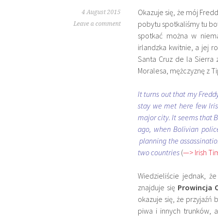
Okazuje się, że mój Fredd
4 August 2015
pobytu spotkaliśmy tu bow
Leave a comment
spotkać można w niemal
irlandzka kwitnie, a jej 
Santa Cruz de la Sierr
Moralesa, mężczyznę z Ti
It turns out that my Fredd
stay we met here few Iris
major city. It seems that B
ago, when Bolivian polic
planning the assassinatio
two countries
(
—> Irish T
Wiedzieliście jednak, ż
znajduje się
Prowincja
okazuje się, że przyjaźń
b
piwa i innych trunków, 