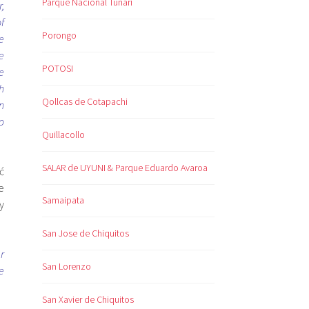
Parque Nacional Tunari
,
f
Porongo
e
e
POTOSI
e
h
Qollcas de Cotapachi
n
o
Quillacollo
SALAR de UYUNI & Parque Eduardo Avaroa
ć
e
Samaipata
y
San Jose de Chiquitos
r
San Lorenzo
e
San Xavier de Chiquitos