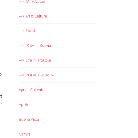
—> ANIMALitos
—> Art & Culture
—> Food
—> IRISH in Bolivia
—> Life 'n' Trouble
–
o
—> POLACY w Boliwii
Aguas Calientes
t
e
Apote
Buena Vista
Camiri