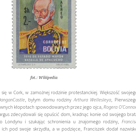
fot.: Wikipedia
 się w Cork, w zamożnej rodzinie protestanckiej. Większość swojeg
Dangan
Castle
, byłym domu rodziny
Arthura
Wellesleya
, Pierwszeg
pewnych kłopotach spowodowanych przez jego ojca,
Rogera O’
Conno
argus zdecydowali się opuścić dom, kradnąc
konie od swojego brat
do Londynu i szukając schronienia u znajomego rodziny,
Francis
ł ich pod swoje skrzydła, a w podzięce, Franciszek dodał nazwisk