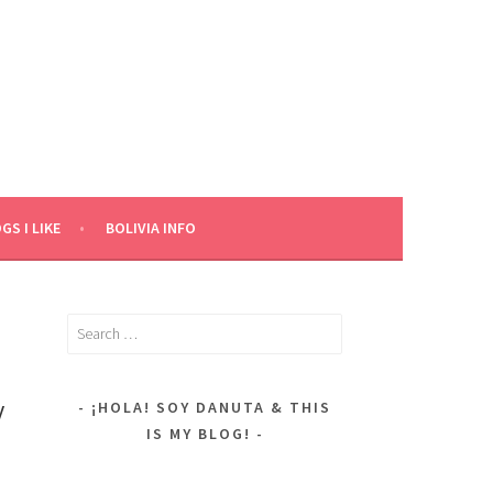
GS I LIKE
BOLIVIA INFO
Search
for:
Y
¡HOLA! SOY DANUTA & THIS
IS MY BLOG!