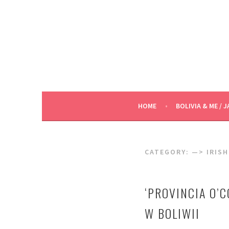
Skip
to
content
HOME
BOLIVIA & ME / J
CATEGORY:
—> IRISH
‘PROVINCIA O’C
W BOLIWII