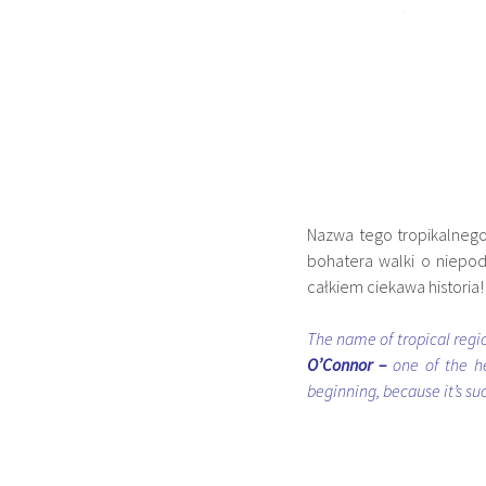
Nazwa tego tropikalneg
bohatera walki o niepod
całkiem ciekawa historia!
The name of tropical regi
O’Connor –
one of the h
beginning, because it’s suc