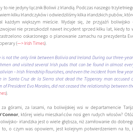
y to nie jedyny łącznik Boliwii z Irlandią. Podczas naszego trzyletnieg
iem kilku Irlandczyków i odwiedziliśmy kilka irlandzkich pubów, któr
 każdym większym mieście. Wydaje się, że przyjaźń boliwijsko 
rozwojowi nie przeszkodził nawet incydent sprzed kilku lat, kiedy to 
a zastrzelono oskarżonego o planowanie zamachu na prezydenta Ev
pperary (
—> Irish Times
).
y is not the only link between Bolivia and Ireland. During our three-year
hmen and visited several Irish pubs that can be found in almost ever
olivian – Irish friendship flourishes, and even the incident from few year
e in Santa Cruz de la Sierra shot dead the Tipperary man accused o
n of President Evo Morales, did not ceased the relationship between th
imes
).
e za górami, za lasami, na boliwijskiej wsi w departamencie
Tarij
O’
Connor
, której wielu mieszkańców nosi gen rudych włosów? Otóż
oliwijsko- irlandzka jest o wiele głębsza, niż zamiłowanie do dobreg
a to, o czym was opowiem, jest kolejnym potwierdzeniem na to, i