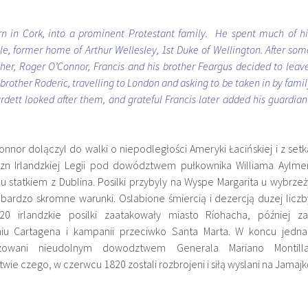
n in Cork, into a prominent Protestant family. He spent much of hi
e, former home of Arthur Wellesley, 1st Duke of Wellington. After som
ther, Roger O’Connor, Francis and his brother Feargus decided to leave
 brother Roderic, travelling to London and asking to be taken in by famil
urdett looked after them, and grateful Francis later added his guardian’
onnor dolączyl do walki o niepodległości Ameryki Łacińskiej i z setk
yzn Irlandzkiej Legii pod dowództwem pułkownika Williama Aylmer
 statkiem z Dublina. Posilki przybyly na Wyspe Margarita u wybrzeż
 bardzo skromne warunki. Oslabione śmiercią i dezercją duzej liczb
0 irlandzkie posilki zaatakowały miasto Ríohacha, później za
niu Cartagena i kampanii przeciwko Santa Marta. W koncu jedna
lizowani nieudolnym dowodztwem Generala Mariano Montilla
twie czego, w czerwcu 1820 zostali rozbrojeni i siłą wyslani na Jamajk