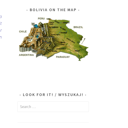
BOLIVIA ON THE MAP
a
t
r
n
LOOK FOR IT! / WYSZUKAJ!
Search
for: