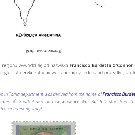
graf.: www.oas.org
o regionu wywodzi się od nazwiska
Francisco
Burdetta O’
Connor
ległość Ameryki Poludniowej. Zacznijmy jednak od początku, bo t
on in Tarija department was derived from the name of
Francisco Burdet
eroes of
South American Independence War.
But let’s start from th
h an interesting story!