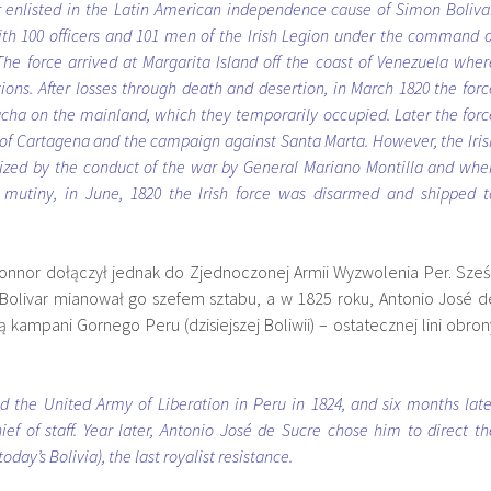
r enlisted in the Latin American independence cause of Simon Bolivar
ith 100 officers and 101 men of the Irish Legion under the command o
he force arrived at Margarita Island off the coast of Venezuela wher
tions. After losses through death and desertion, in March 1820 the forc
acha on the mainland, which they temporarily occupied. Later the forc
 of Cartagena and the campaign against Santa Marta. However, the Iris
ized by the conduct of the war by General Mariano Montilla and whe
o mutiny, in June, 1820 the Irish force was disarmed and shipped t
Connor dołączył jednak do Zjednoczonej Armii Wyzwolenia Per. Sześ
 Bolivar mianował go szefem sztabu, a w 1825 roku, Antonio José d
kampani Gornego Peru (dzisiejszej Boliwii) – ostatecznej lini obron
ed the United Army of Liberation in Peru in 1824, and six months late
ef of staff. Year later, Antonio José de Sucre chose him to direct th
ay’s Bolivia), the last royalist resistance.