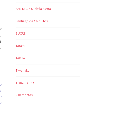
SANTA CRUZ de la Sierra
Santiago de Chiquitos
w
SUCRE
5
e
Tarata
5
TARIJA
Tiwanaku
TORO TORO
o
r
Villamontes
a
t