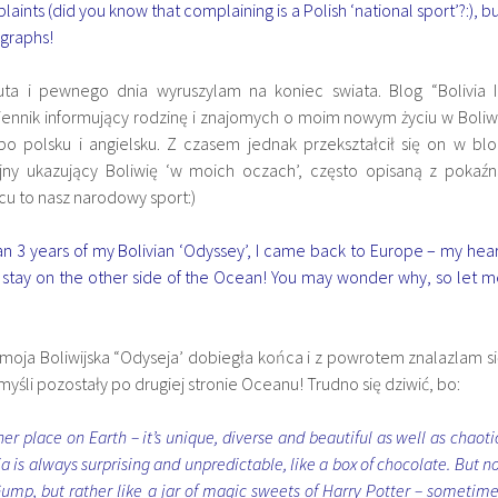
ints (did you know that complaining is a Polish ‘national sport’?:), b
ographs!
ta i pewnego dnia wyruszylam na koniec swiata. Blog “Bolivia I
iennik informujący rodzinę i znajomych o moim nowym życiu w Boliw
 po polsku i angielsku. Z czasem jednak przekształcił się on w bl
jny ukazujący Boliwię ‘w moich oczach’, często opisaną z pokaźn
u to nasz narodowy sport:)
n 3 years of my Bolivian ‘Odyssey’, I came back to Europe – my hea
stay on the other side of the Ocean! You may wonder why, so let 
moja Boliwijska “Odyseja’ dobiegła końca i z powrotem znalazlam s
myśli pozostały po drugiej stronie Oceanu! Trudno się dziwić, bo:
ther place on Earth – it’s unique, diverse and beautiful as well as chaoti
ia is always surprising and unpredictable, like a box of chocolate. But n
 Gump, but rather like a jar of magic sweets of Harry Potter – sometim