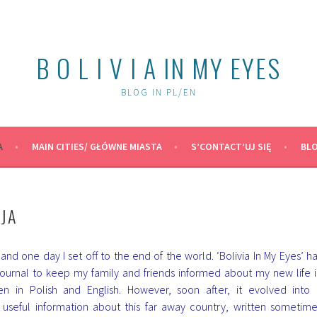
B O L I V I A IN MY EYES
BLOG IN PL/EN
A
MAIN CITIES/ GŁÓWNE MIASTA
S’CONTACT’UJ SIĘ
BLO
 JA
and one day I set off to the end of the world.
‘Bolivia In My Eyes’ h
journal to keep my family and friends informed about my new life 
tten in Polish and English. However, soon after, it evolved into
f useful information about this far away country, written sometim