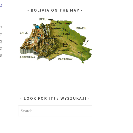
es
BOLIVIA ON THE MAP
em
hę
ią
ie
ie
LOOK FOR IT! / WYSZUKAJ!
Search
for: