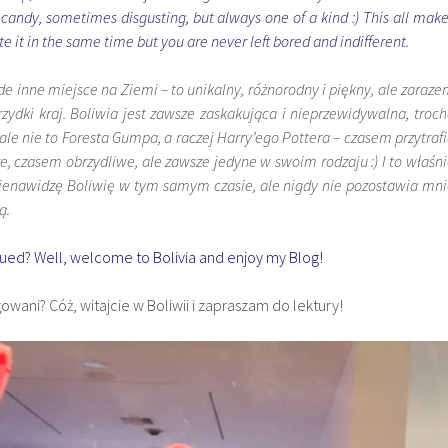
 candy, sometimes disgusting, but always one of a kind :) This all mak
e it in the same time but you are never left bored and indifferent.
żde inne miejsce na Ziemi – to unikalny, różnorodny i piękny, ale zaraz
rzydki kraj. Boliwia jest zawsze zaskakująca i nieprzewidywalna, troc
ale nie to Foresta Gumpa, a raczej Harry’ego Pottera – czasem przytraf
e, czasem obrzydliwe, ale zawsze jedyne w swoim rodzaju :) I to właśn
nienawidzę Boliwię w tym samym czasie, ale nigdy nie pozostawia mn
ą.
gued? Well, welcome to Bolivia and enjoy my Blog!
owani? Cóż, witajcie w Boliwii i zapraszam do lektury!