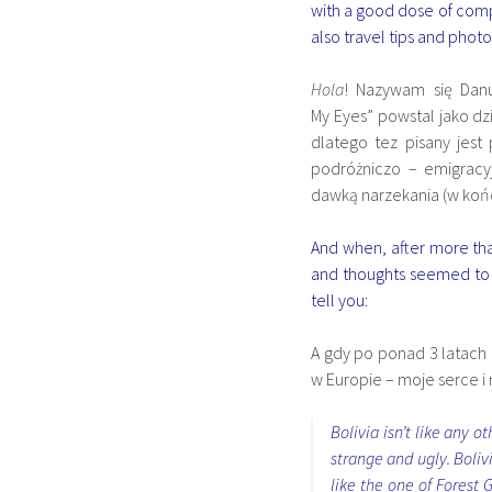
with a good dose of compla
also travel tips and phot
Hola
! Nazywam się Danu
My Eyes” powstal jako dz
dlatego tez pisany jest
podróżniczo – emigracy
dawką narzekania (w końc
And when, after more tha
and thoughts seemed to 
tell you:
A gdy po ponad 3 latach 
w Europie – moje serce i 
Bolivia isn’t like any o
strange and ugly. Boliv
like the one of Forest