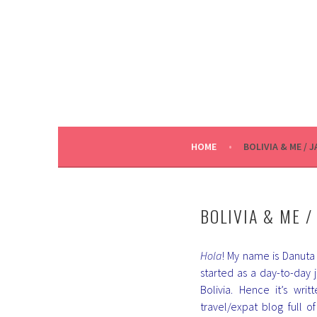
Skip
to
content
HOME
BOLIVIA & ME / J
BOLIVIA & ME /
Hola
! My name is Danuta 
started as a day-to-day 
Bolivia. Hence it’s wri
travel/expat blog full o