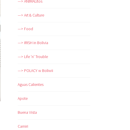
—> ANIMALitos
—> Art & Culture
—> Food
—> IRISH in Bolivia
—> Life 'n' Trouble
—> POLACY w Boliwii
Aguas Calientes
Apote
Buena Vista
Camiri