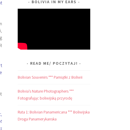
BOLIVIA IN MY EARS
ut
n
i,
og
ą
READ ME/ POCZYTAJ!
rt
me
Bolivian Souvenirs *** Pamiątki z Boliwii
Bolivia’s Nature Photographers ***
ię
Fotografując boliwijską przyrodę
Ruta 1: Bolivian Panamericana *** Boliwijska
c,
Droga Panamerykanska
ot
es