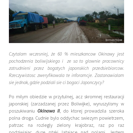
Czytalam wczesniej, że 60 % mieszkancow Okinawy jest
pochodzenia boliwijskiego i ze sa to glownie pracownicy
zatrudnieni prze
z bogatych japonskich przedsiebiorcow.
Rzeczywistosc zweryfikowala te inforamcje. Zastanawialam
sie jednak, gdzie podziali sie ci bogaci Japonczycy?
Po milym obiedzie w przytulnej, acz skromnej restauracji
japonskiej (zarzadzanej przez Boliwijke), wyruszylismy w
poszukiwaniu
Okinawa II
, do ktorej prowadzila szeroka
polna droga. Cudnie bylo oddychac swiezym powietrzem,
patrzac na rozlegly zielony krajobraz, raz po raz
podziwiajac duze ptaki latajace nad polami. Jestem