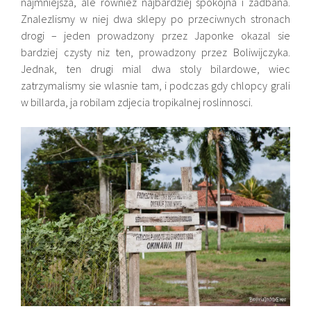
najmniejsza, ale rowniez najbardziej spokojna i zadbana.
Znalezlismy w niej dwa sklepy po przeciwnych stronach
drogi – jeden prowadzony przez Japonke okazal sie
bardziej czysty niz ten, prowadzony przez Boliwijczyka.
Jednak, ten drugi mial dwa stoly bilardowe, wiec
zatrzymalismy sie wlasnie tam, i podczas gdy chlopcy grali
w billarda, ja robilam zdjecia tropikalnej roslinnosci.