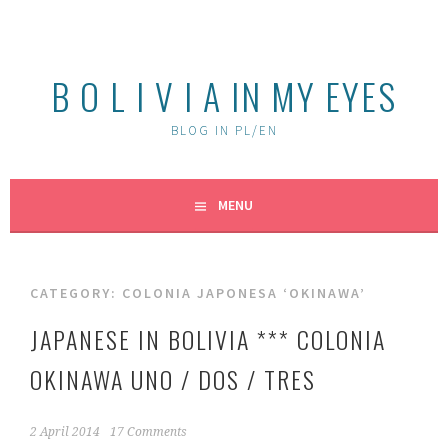
Skip
to
content
B O L I V I A IN MY EYES
BLOG IN PL/EN
MENU
CATEGORY:
COLONIA JAPONESA ‘OKINAWA’
JAPANESE IN BOLIVIA *** COLONIA
OKINAWA UNO / DOS / TRES
2 April 2014
17 Comments