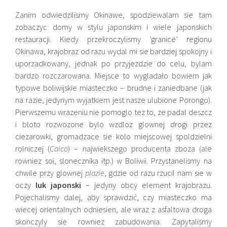
Zanim odwiedzilismy Okinawe, spodziewalam sie tam
zobaczyc domy w stylu japonskim i wiele japonskich
restauracji. Kiedy przekroczylismy ‘granice’ regionu
Okinawa, krajobraz od razu wydal mi sie bardziej spokojny i
uporzadkowany, jednak po przyjezdzie do celu, bylam
bardzo rozczarowana. Miejsce to wygladało bowiem jak
typowe boliwijskie miasteczko – brudne i zaniedbane (jak
na razie, jedynym wyjatkiem jest nasze ulubione Porongo).
Pierwszemu wrazeniu nie pomoglo tez to, ze padal deszcz
i bloto rozwozone bylo wzdloz glownej drogi przez
ciezarowki, gromadzace sie kolo miejscowej spoldzielni
rolniczej (
Caico
) – najwiekszego producenta zboza (ale
rowniez soi, slonecznika itp.) w Boliwii. Przystanelismy na
chwile przy glownej
plazie
, gdzie od razu rzucil nam sie w
oczy
luk japonski
– jedyny obcy element krajobrazu.
Pojechalismy dalej, aby sprawdzić, czy miasteczko ma
wiecej orientalnych odniesien, ale wraz z asfaltowa droga
skonczyly sie rowniez zabudowania. Zapytalismy