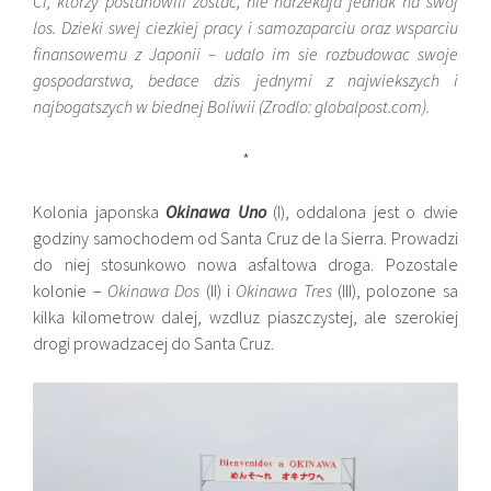
Ci, ktorzy postanowili zostac, nie narzekaja jednak na swoj
los. Dzieki swej ciezkiej pracy i samozaparciu oraz wsparciu
finansowemu z Japonii – udalo im sie rozbudowac swoje
gospodarstwa, bedace dzis jednymi z najwiekszych i
najbogatszych w biednej Boliwii (Zrodlo: globalpost.com).
*
Kolonia japonska
Okinawa Uno
(I), oddalona jest o dwie
godziny samochodem od Santa Cruz de la Sierra. Prowadzi
do niej stosunkowo nowa asfaltowa droga. Pozostale
kolonie –
Okinawa Dos
(II) i
Okinawa Tres
(III), polozone sa
kilka kilometrow dalej, wzdluz piaszczystej, ale szerokiej
drogi prowadzacej do Santa Cruz.