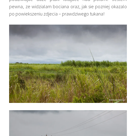
pewna, ze widzialam bociana oraz, jak sie pozniej okazalo
po powiekszeniu zdjecia – prawdziwego tukana!