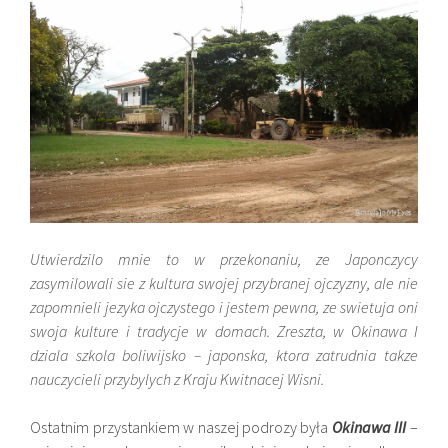
Utwierdzilo mnie to w przekonaniu, ze Japonczycy
zasymilowali sie z kultura swojej przybranej ojczyzny, ale nie
zapomnieli jezyka ojczystego i jestem pewna, ze swietuja oni
swoja kulture i tradycje w domach. Zreszta, w Okinawa I
dziala szkola boliwijsko – japonska, ktora zatrudnia takze
nauczycieli przybylych z Kraju Kwitnacej Wisni.
Ostatnim przystankiem w naszej podrozy była
Okinawa III
–