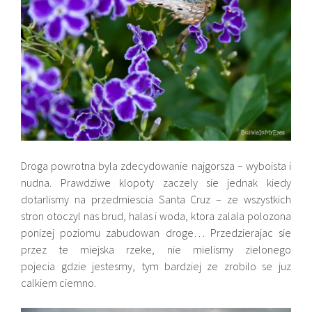
Droga powrotna byla zdecydowanie najgorsza – wyboista i
nudna. Prawdziwe klopoty zaczely sie jednak kiedy
dotarlismy na przedmiescia Santa Cruz – ze wszystkich
stron otoczyl nas brud, halas i woda, ktora zalala polozona
ponizej poziomu zabudowan droge… Przedzierajac sie
przez te miejska rzeke, nie mielismy zielonego
pojecia gdzie jestesmy, tym bardziej ze zrobilo se juz
calkiem ciemno.