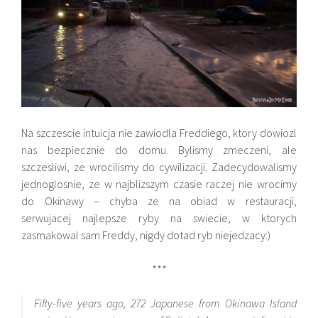
Na szczescie intuicja nie zawiodla Freddiego, ktory dowiozl
nas bezpiecznie do domu. Bylismy zmeczeni, ale
szczesliwi, ze wrocilismy do cywilizacji. Zadecydowalismy
jednoglosnie, ze w najblizszym czasie raczej nie wrocimy
do Okinawy – chyba ze na obiad w restauracji,
serwujacej najlepsze ryby na swiecie, w ktorych
zasmakowal sam Freddy, nigdy dotad ryb niejedzacy:)
***
Fifty-five years ago, 272 Japanese from Okinawa Island