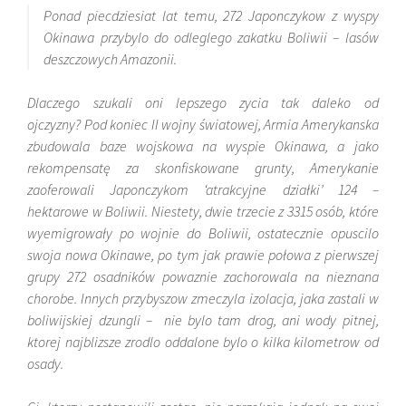
Ponad piecdziesiat lat temu, 272 Japonczykow z wyspy
Okinawa przybylo do odleglego zakatku Boliwii – lasów
deszczowych Amazonii.
Dlaczego szukali oni lepszego zycia tak daleko od
ojczyzny?
Pod koniec II wojny światowej, Armia Amerykanska
zbudowala baze wojskowa na wyspie Okinawa, a jako
rekompensatę za skonfiskowane grunty, Amerykanie
zaoferowali Japonczykom ‘atrakcyjne działki’ 124 –
hektarowe w Boliwii. Niestety, dwie trzecie z 3315 osób, które
wyemigrowały po wojnie do Boliwii, ostatecznie opuscilo
swoja nowa Okinawe, po tym jak prawie połowa z pierwszej
grupy 272 osadników powaznie zachorowala na nieznana
chorobe. Innych przybyszow zmeczyla izolacja, jaka zastali w
boliwijskiej dzungli – nie bylo tam drog, ani wody pitnej,
ktorej najblizsze zrodlo oddalone bylo o kilka kilometrow od
osady.