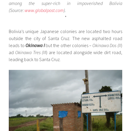
among the super-rich in impoverished Bolivia
(
Source:
www.globalpost.com
).
*
Bolivia’s unique Japanese colonies are located two hours
outside the city of Santa Cruz. The new asphalted road
leads to
Okinawa I
but the other colonies –
Okinawa Dos (II
)
ad
Okinawa Tres (II
I) are located alongside wide dirt road,
leading back to Santa Cruz.