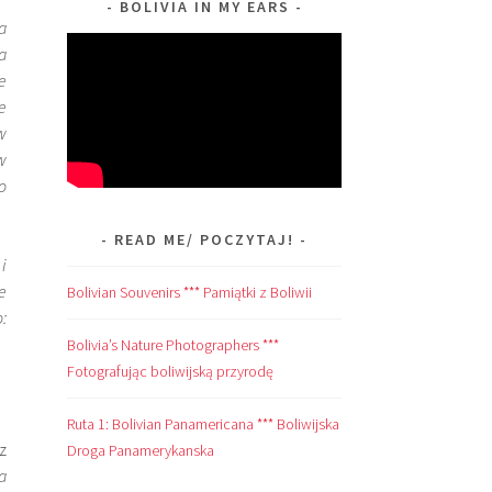
BOLIVIA IN MY EARS
a
a
e
e
w
w
o
READ ME/ POCZYTAJ!
i
e
Bolivian Souvenirs *** Pamiątki z Boliwii
:
Bolivia’s Nature Photographers ***
Fotografując boliwijską przyrodę
Ruta 1: Bolivian Panamericana *** Boliwijska
z
Droga Panamerykanska
a