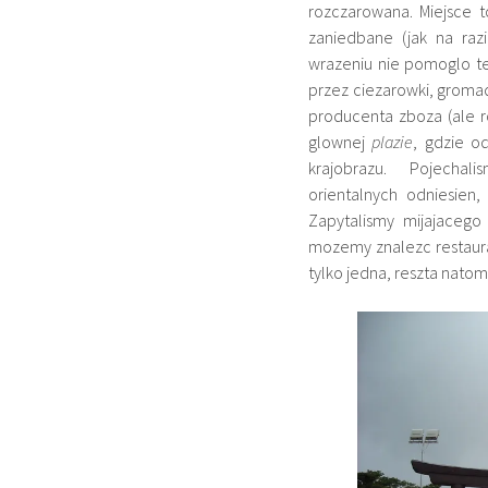
rozczarowana. Miejsce 
zaniedbane (jak na raz
wrazeniu nie pomoglo te
przez ciezarowki, gromad
producenta zboza (ale ro
glownej
plazie
, gdzie o
krajobrazu. Pojech
orientalnych odniesien
Zapytalismy mijajacego
mozemy znalezc restaura
tylko jedna, reszta natom