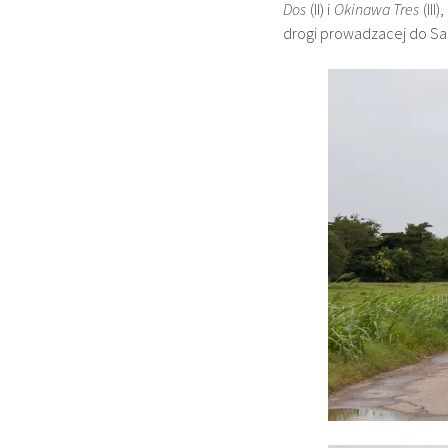
Dos
(II) i
Okinawa Tres
(III
drogi prowadzacej do San