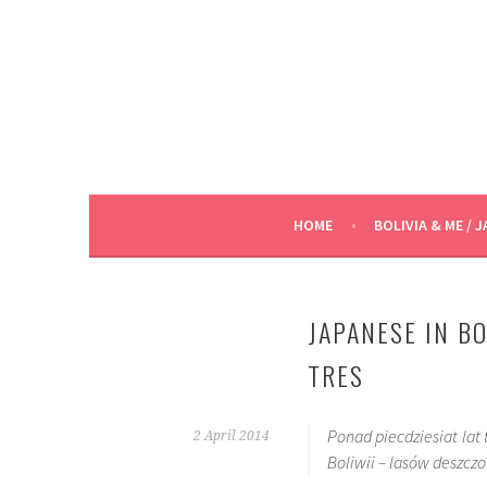
Skip
to
content
HOME
BOLIVIA & ME / J
JAPANESE IN BO
TRES
Ponad piecdziesiat lat
2 April 2014
Boliwii – lasów deszcz