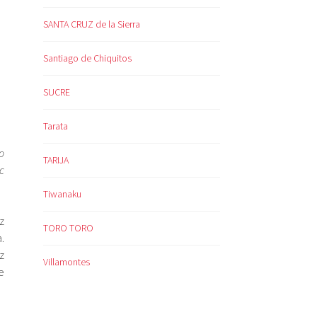
SANTA CRUZ de la Sierra
Santiago de Chiquitos
SUCRE
Tarata
o
TARIJA
c
Tiwanaku
z
TORO TORO
.
z
Villamontes
e