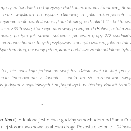
zego zycia tak daleko od ojczyzny?
Pod koniec II wojny światowej, Armi
a baze wojskowa na wyspie Okinawa, a jako rekompensatę z
erykanie zaoferowali Japonczykom ‘atrakcyjne działki’ 124 – hektarow
trzecie z 3315 osób, które wyemigrowały po wojnie do Boliwii, ostateczni
inawe, po tym jak prawie połowa z pierwszej grupy 272 osadnikó
nieznana chorobe. Innych przybyszow zmeczyla izolacja, jaka zastali 
 bylo tam drog, ani wody pitnej, ktorej najblizsze zrodlo oddalone bylo 
.
ostac, nie narzekaja jednak na swoj los. Dzieki swej ciezkiej pracy 
arciu finansowemu z Japonii – udalo im sie rozbudowac swoj
s jednymi z najwiekszych i najbogatszych w biednej Boliwii (Zrodlo
*
wa Uno
(I), oddalona jest o dwie godziny samochodem od Santa Cru
o niej stosunkowo nowa asfaltowa droga. Pozostale kolonie –
Okinaw