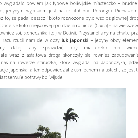
to wygladało bowiem jak typowe boliwijskie miasteczko – brudne 
ie, jedynym wyjatkiem jest nasze ulubione Porongo). Pierwszem
z to, ze padal deszcz i bloto rozwozone bylo wzdloz glownej drog
zace sie kolo miejscowej spoldzielni rolniczej (
Caico
) – najwiekszeg
wniez soi, slonecznika itp.) w Boliwii. Przystanelismy na chwile prz
d razu rzucil nam sie w oczy
luk japonski
– jedyny obcy elemen
alismy dalej, aby sprawdzić, czy miasteczko ma wiece
, ale wraz z asfaltowa droga skonczyly sie rowniez zabudowania
 nas na rowerze staruszka, który wygladal na Japonczyka, gdzi
cje japonska, a ten odpowiedzial z usmiechem na ustach, ze jest t
iast serwuje potrawy boliwijskie.