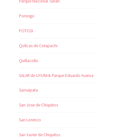
Parque Nacional Tunari
Porongo
POTOSI
Qollcas de Cotapachi
Quillacollo
SALAR de UYUNI & Parque Eduardo Avaroa
Samaipata
San Jose de Chiquitos
San Lorenzo
San Xavier de Chiquitos