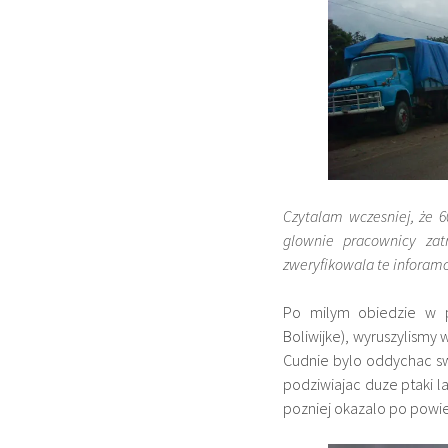
Czytalam wczesniej, że 
glownie pracownicy zat
zweryfikowala te inforamc
Po milym obiedzie w pr
Boliwijke), wyruszylismy
Cudnie bylo oddychac sw
podziwiajac duze ptaki l
pozniej okazalo po powi