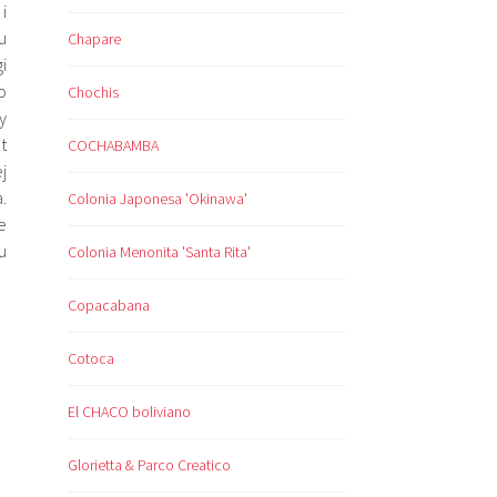
i
u
Chapare
i
o
Chochis
y
t
COCHABAMBA
j
.
Colonia Japonesa 'Okinawa'
e
u
Colonia Menonita 'Santa Rita'
Copacabana
Cotoca
El CHACO boliviano
Glorietta & Parco Creatico