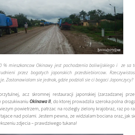
60 % mieszkancow Okinawy jest pochodzenia boliwijskiego i ze sa t
rudnieni prze
z bogatych japonskich przedsiebiorcow. Rzeczywistos
je. Zastanawialam sie jednak, gdzie podziali sie ci bogaci Japonczycy?
zytulnej, acz skromnej restauracji japonskiej (zarzadzanej prze
 w poszukiwaniu
Okinawa II
, do ktorej prowadzila szeroka polna droga
iezym powietrzem, patrzac na rozlegly zielony krajobraz, raz po ra
atajace nad polami. Jestem pewna, ze widzialam bociana oraz, jak si
ekszeniu zdjecia – prawdziwego tukana!