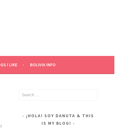
GS I LIKE
BOLIVIA INFO
Search
for:
¡HOLA! SOY DANUTA & THIS
IS MY BLOG!
u