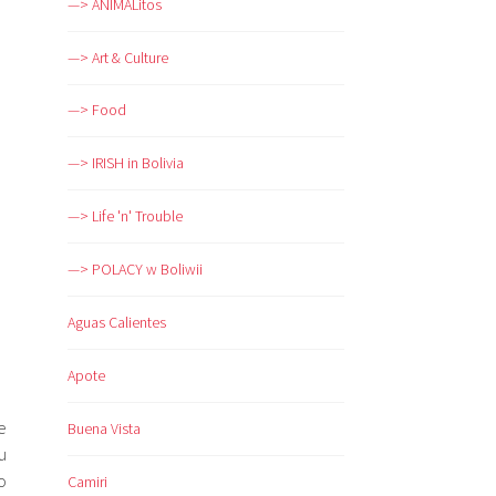
—> ANIMALitos
—> Art & Culture
—> Food
—> IRISH in Bolivia
—> Life 'n' Trouble
—> POLACY w Boliwii
Aguas Calientes
Apote
e
Buena Vista
u
o
Camiri