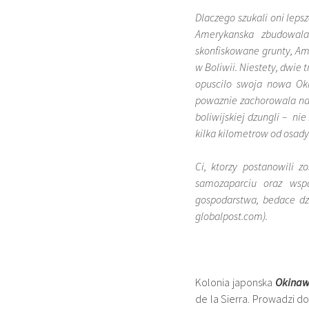
Dlaczego szukali oni leps
Amerykanska zbudowal
skonfiskowane grunty, Am
w Boliwii. Niestety, dwie 
opuscilo swoja nowa Ok
powaznie zachorowala na 
boliwijskiej dzungli – nie
kilka kilometrow od osady
Ci, ktorzy postanowili z
samozaparciu oraz wsp
gospodarstwa, bedace dzi
globalpost.com).
Kolonia japonska
Okina
de la Sierra. Prowadzi d