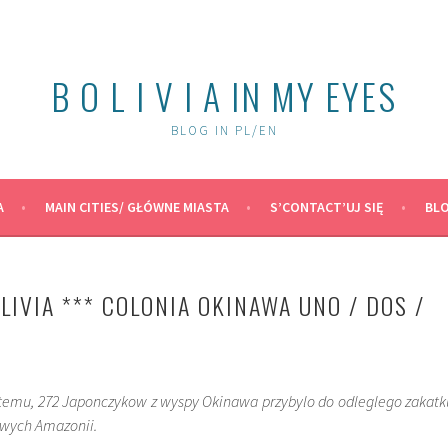
B O L I V I A IN MY EYES
BLOG IN PL/EN
A
MAIN CITIES/ GŁÓWNE MIASTA
S’CONTACT’UJ SIĘ
BLO
LIVIA *** COLONIA OKINAWA UNO / DOS /
 temu, 272 Japonczykow z wyspy Okinawa przybylo do odleglego zakatk
owych Amazonii.