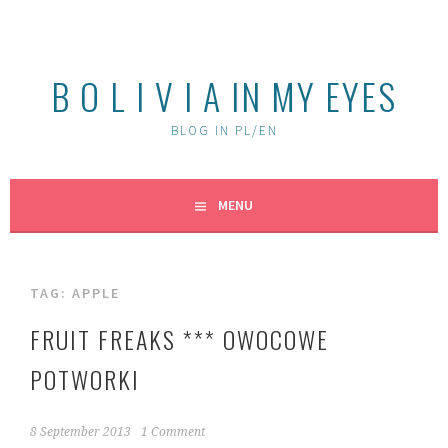
Skip
to
content
B O L I V I A IN MY EYES
BLOG IN PL/EN
MENU
TAG:
APPLE
FRUIT FREAKS *** OWOCOWE
POTWORKI
8 September 2013
1 Comment