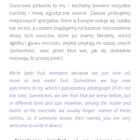
Owocowe potworki to my – kochamy bowiem wszystkie
bardziej i mniej egzotyczne owoce. Zawsze próbujemy
miejscowych specjałów, które w Europie widuje się rzadko
lub wcale, a czasem znajdujemy na bazarze niecodzienne
okazy tych owoców, które już znamy. Niestety, wśród
zgiełku i gwaru
mercado
, zwykle umykają mi nazwy owych
‘potworków’, wiec jeżeli ktoś wie, jak się dokładnie
nazywają, to proszę pisać:)
We’re both fruit monsters because we just love all,
more or less exotic fruit. Sometimes we buy new
specimens to try, which I passionately photograph (if it’s not
too late). Sometimes, we see fruit that we knew before, but
in different form and size. However, among the hustle and
bustle of the mercado, we usually forget names of these
rarities, so if someone knows their names, you are very
welcome to write it down:)