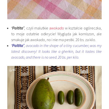
‘Paltita’
, czyli malutkie
awokado
w kształcie ogóreczka,
to moje ostatnie odkrycie! Wygląda jak korniszon, ale
smakuje jak awokado, no i nie ma pestki. 20 bs. za kilo.
‘Paltita’
, avocado in the shape of a tiny cucumber, was my
latest discovery! It looks like a gherkin, but it tastes like
avocado, and there is no seed. 20 bs. per kilo.