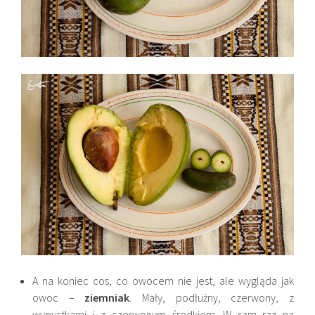
A na koniec cos, co owocem nie jest, ale wygląda jak
owoc –
ziemniak
. Mały, podłużny, czerwony, z
wypustkami i z czerwonym środkiem. W sam raz na