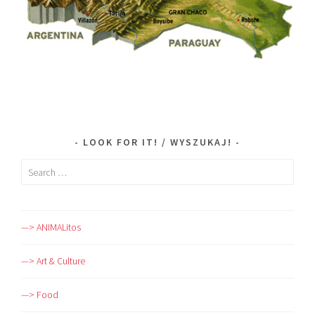
LOOK FOR IT! / WYSZUKAJ!
Search
for:
—> ANIMALitos
—> Art & Culture
—> Food