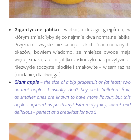
Gigantyczne jabłko
– wielkości dużego grejpfruta, w
którym zmieściłyby się co najmniej dwa normalne jabłka.
Przyznam, zwykle nie kupuje takich ‘nadmuchanych’
okazów, bowiem wiadomo, ze mniejsze owoce maja
więcej smaku, ale to jabłko zaskoczyło nas pozytywnie!
Niezwykle soczyste, słodkie i smakowite – w sam raz na
śniadanie, dla dwojga:)
Giant apple
– the size of a big grapefruit or (at least) two
normal apples. I usually don’t buy such ‘inflated’ fruit,
as smaller ones are known to have more flavour, but this
apple surprised us positively! Extremely juicy, sweet and
delicious – perfect as a breakfast for two :)