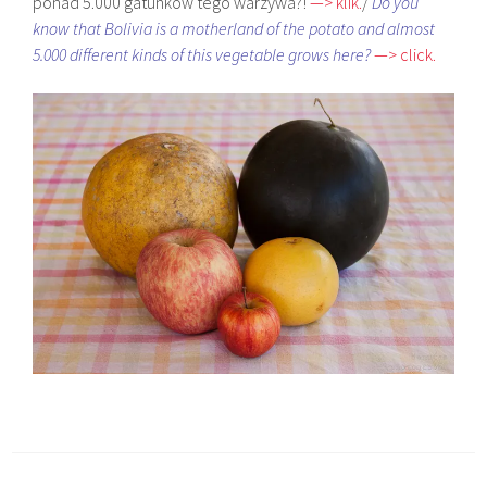
ponad 5.000 gatunków tego warzywa?!
—> klik.
/
Do you
know that Bolivia is a motherland of the potato and almost
5.000 different kinds of this vegetable grows here?
—> click.