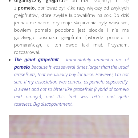
Gigantyczny grejpfrut
– od razu skojarzył mi się
z
pomelo
, ponieważ był kilka razy większy od zwykłych
grejpfrutów, które zwykle kupowaliśmy na sok. Do dziś
jednak nie wiem, czy moje skojarzenia były właściwe,
bowiem pomelo podobno jest słodkie i nie ma
gorzkiego posmaku grejpfruta (hybrydy pomelo i
pomarańczy), a ten owoc taki miał. Przyznam,
rozczarowal.
The giant grapefruit
– immediately reminded me of
pomelo
, because it was several times larger than the usual
grapefruits, that we usually buy for juice. However, I’m not
sure if my association was correct, as pomelo supposedly
is sweet and not so bitter like grapefruit (hybrid of pomelo
and orange), and this fruit was bitter and quite
tasteless. Big disappointment.