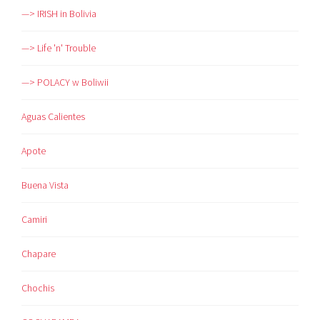
—> IRISH in Bolivia
—> Life 'n' Trouble
—> POLACY w Boliwii
Aguas Calientes
Apote
Buena Vista
Camiri
Chapare
Chochis