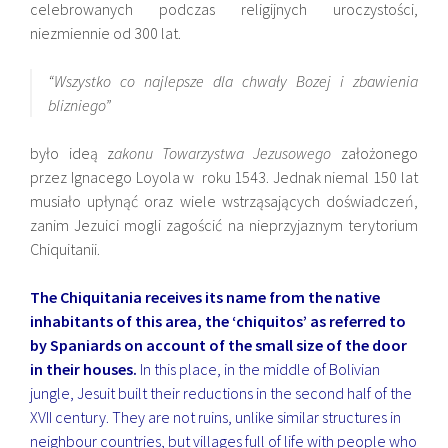
celebrowanych podczas religijnych uroczystości,
niezmiennie od 300 lat.
“Wszystko co najlepsze dla chwały Bozej i zbawienia
blizniego”
było ideą z
akonu Towarzystwa Jezusowego
założonego
przez Ignacego Loyola w roku 1543. Jednak niemal 150 lat
musiało upłynąć oraz wiele wstrząsających doświadczeń,
zanim Jezuici mogli zagościć na nieprzyjaznym terytorium
Chiquitanii.
The Chiquitania receives its name from the native
inhabitants of this area, the ‘chiquitos’ as referred to
by Spaniards on account of the small size of the door
in their houses.
In this place, in the middle of Bolivian
jungle, Jesuit built their reductions in the second half of the
XVII century. They are not ruins, unlike similar structures in
neighbour countries, but villages full of life with people who