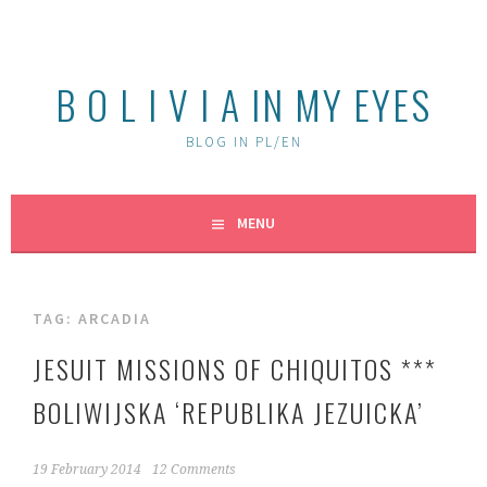
Skip
to
content
B O L I V I A IN MY EYES
BLOG IN PL/EN
MENU
TAG:
ARCADIA
JESUIT MISSIONS OF CHIQUITOS ***
BOLIWIJSKA ‘REPUBLIKA JEZUICKA’
19 February 2014
12 Comments