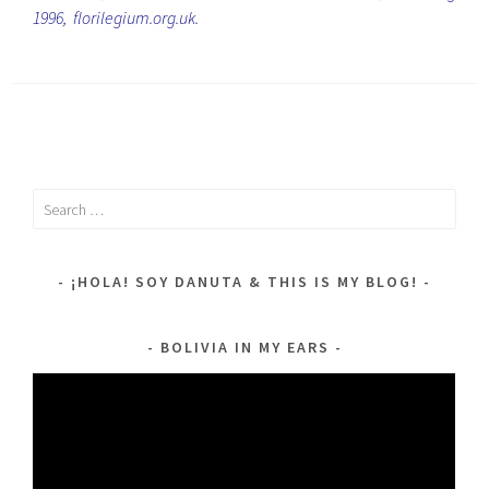
1996,
florilegium.org.uk
.
Search
for:
¡HOLA! SOY DANUTA & THIS IS MY BLOG!
BOLIVIA IN MY EARS