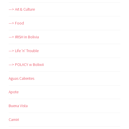
—> Art & Culture
—> Food
—> IRISH in Bolivia
—> Life 'n' Trouble
—> POLACY w Boliwii
Aguas Calientes
Apote
Buena Vista
Camiri