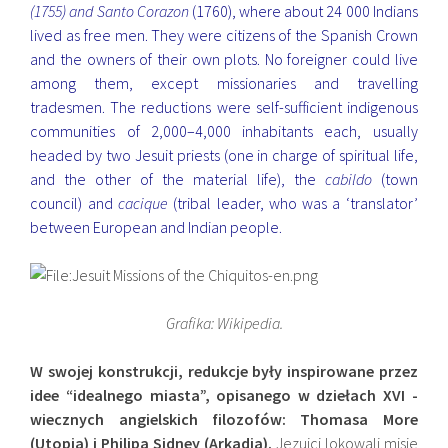
(1755) and Santo Corazon
(1760), where about 24 000 Indians
lived as free men. They were citizens of the Spanish Crown
and the owners of their own plots. No foreigner could live
among them, except missionaries and travelling
tradesmen. The reductions were self-sufficient indigenous
communities of 2,000–4,000 inhabitants each, usually
headed by two Jesuit priests (one in charge of spiritual life,
and the other of the material life), the
cabildo
(town
council) and
cacique
(tribal leader, who was a ‘translator’
between European and Indian people.
Grafika: Wikipedia.
W swojej konstrukcji, redukcje były inspirowane przez
idee “idealnego miasta”, opisanego w dziełach XVI -
wiecznych angielskich filozofów: Thomasa More
(Utopia) i Philipa Sidney (Arkadia).
Jezuici lokowali misje