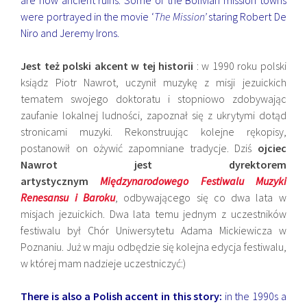
are now ancient ruins. Some of the Bolivian mission towns
were portrayed in the movie ‘
The Mission’
staring Robert De
Niro and Jeremy Irons.
Jest też polski akcent w tej historii
: w 1990 roku polski
ksiądz Piotr Nawrot, uczynił muzykę z misji jezuickich
tematem swojego doktoratu i stopniowo zdobywając
zaufanie lokalnej ludności, zapoznał się z ukrytymi dotąd
stronicami muzyki. Rekonstruując kolejne rękopisy,
postanowił on ożywić zapomniane tradycje. Dziś
ojciec
Nawrot jest dyrektorem
artystycznym
Międzynarodowego Festiwalu Muzyki
Renesansu i Baroku
, odbywającego się co dwa lata w
misjach jezuickich. Dwa lata temu jednym z uczestników
festiwalu był Chór Uniwersytetu Adama Mickiewicza w
Poznaniu. Już w maju odbędzie się kolejna edycja festiwalu,
w której mam nadzieje uczestniczyć:)
There is also a Polish accent in this story:
in the 1990s a