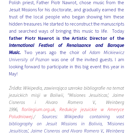
Polish priest, Father Piotr Nawrot, chose music from the
Jesuit Missions for his doctorate, and gradually earned the
trust of the local people who began showing him these
hidden treasures. He started to reconstruct the manuscripts
and searched ways of bringing this music to life. Today
father Piotr Nawrot is the Artistic Director of the
International Festival of Renaissance and Baroque
Music
.
Two years ago the choir of
Adam Mickiewicz
University of Poznan
was one of the invited guests. I am
looking forward to participate in this big event this year in
May!
Źródła: Wikipedia, zawierająca szeroka bibliografie na temat
jezuickich misji w Boliwii, “Misiones Jesuiticas’, Jaime
Cisneros i Alvaro Romero V., Weinberg
1996,
florilegium.org.uk
,
Redukcje jezuickie w Ameryce
Poludniowej
./
Sources: Wikipedia containing vast
bibliography on Jesuit Missions in Bolivia, ‘Misiones
Jesuiticas’, Jaime Cisneros and Alvaro Romero V., Weinberg