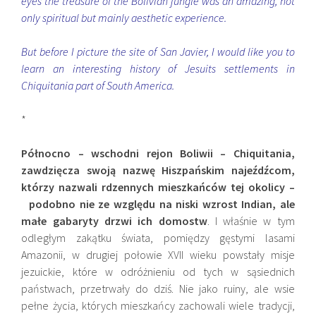
eyes the treasure of the Bolivian jungle was an amazing, not
only spiritual but mainly aesthetic experience.
But before I picture the site of San Javier, I would like you to
learn an interesting history of Jesuits settlements in
Chiquitania part of South America.
*
Północno – wschodni rejon Boliwii – Chiquitania,
zawdzięcza swoją nazwę Hiszpańskim najeźdźcom,
którzy nazwali rdzennych mieszkańców tej okolicy –
podobno nie ze względu na niski wzrost Indian, ale
małe gabaryty drzwi ich domostw
. I właśnie w tym
odległym zakątku świata, pomiędzy gęstymi lasami
Amazonii, w drugiej połowie XVII wieku powstały misje
jezuickie, które w odróżnieniu od tych w sąsiednich
państwach, przetrwały do dziś. Nie jako ruiny, ale wsie
pełne życia, których mieszkańcy zachowali wiele tradycji,