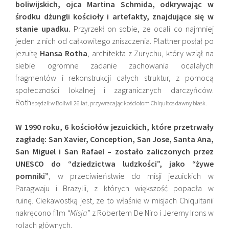
boliwijskich, ojca Martina Schmida, odkrywając w
środku dżungli kościoły i artefakty, znajdujące się w
stanie upadku.
Przyrzekł on sobie, ze ocali co najmniej
jeden z nich od całkowitego zniszczenia. Plattner posłał po
jezuitę
Hansa Rotha
, architekta z Zurychu, który wziął na
siebie ogromne zadanie zachowania ocalałych
fragmentów i rekonstrukcji całych struktur, z pomocą
społeczności lokalnej i zagranicznych darczyńców.
Roth
spędził w Boliwii 26 lat, przywracając kościołom Chiquitos dawny blask.
W 1990 roku, 6 kościołów jezuickich, które przetrwały
zagładę: San Xavier, Conception, San Jose, Santa Ana,
San Miguel i San Rafael – zostało zaliczonych przez
UNESCO do “dziedzictwa ludzkości”, jako “żywe
pomniki”
, w przeciwieństwie do misji jezuickich w
Paragwaju i Brazylii, z których większość popadła w
ruinę. Ciekawostką jest, ze to właśnie w misjach Chiquitanii
nakręcono film
“Misja”
z Robertem De Niro i Jeremy Irons w
rolach głównych.