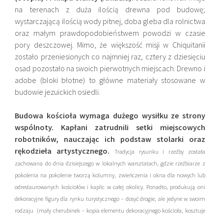
na terenach z duża ilością drewna pod budowę;
wystarczającą ilością wody pitnej, doba gleba dla rolnictwa
oraz małym prawdopodobieństwem powodzi w czasie
pory deszczowej. Mimo, że większość misji w Chiquitanii
zostało przeniesionych co ​​najmniej raz, cztery z dziesięciu
osad pozostało na swoich pierwotnych miejscach. Drewno i
adobe (bloki błotne) to główne materiały stosowane w
budowie jezuickich osiedli.
Budowa kościoła wymaga dużego wysiłku ze strony
wspólnoty. Kapłani zatrudnili setki miejscowych
robotników, nauczając ich podstaw stolarki oraz
rękodzieła artystycznego.
Tradycja rysunku i rzeźby została
zachowana do dnia dzisiejszego w lokalnych warsztatach, gdzie rzeźbiarze z
pokolenia na pokolenie tworzą kolumny, zwieńczenia i okna dla nowych lub
odrestaurowanych kościołów i kaplic w całej okolicy. Ponadto, produkują oni
dekoracyjne figury dla rynku turystycznego – dosyć drogie, ale jedyne w swoim
rodzaju (mały cherubinek – kopia elementu dekoracyjnego kościoła, kosztuje