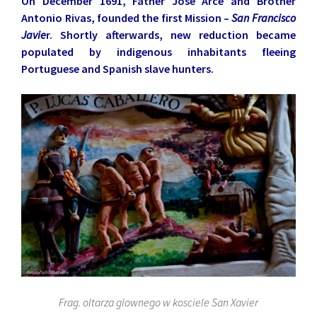
On December 1691, Father Jose Arce and Brother
Antonio Rivas, founded the first Mission –
San Francisco
Javie
r.
Shortly afterwards, new reduction became
populated by indigenous inhabitants fleeing
Portuguese and Spanish slave hunters.
Frag. oltarza glownego w kosciele San Xavier