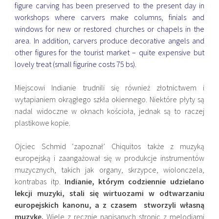
figure carving has been preserved to the present day in
workshops where carvers make columns, finials and
windows for new or restored churches or chapels in the
area. In addition, carvers produce decorative angels and
other figures for the tourist market – quite expensive but
lovely treat (small figurine costs 75 bs).
Miejscowi Indianie trudnili się również złotnictwem i
wytapianiem okrągłego szkła okiennego. Niektóre płyty są
nadal widoczne w oknach kościoła, jednak są to raczej
plastikowe kopie.
Ojciec Schmid ‘zapoznał’ Chiquitos także z muzyką
europejską i zaangażował się w produkcje instrumentów
muzycznych, takich jak organy, skrzypce, wiolonczela,
kontrabas itp.
Indianie, którym codziennie udzielano
lekcji muzyki, stali się wirtuozami w odtwarzaniu
europejskich kanonu, a z czasem stworzyli własną
muzykę.
Wiele z ręcznie napisanych stronic z melodiami