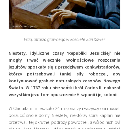
Frag. oltarza glownego w kosciele San Xavier
Niestety, idylliczne czasy ‘Republiki Jezuickiej’ nie
mogły trwać wiecznie. Wolnościowe roszczenia
jezuitów spotkały się z przedziwem konkwistadorów,
którzy potrzebowali taniej siły roboczej, aby
kontynuować grabież naturalnych zasobów Nowego
Świata. W 1767 roku hiszpański król Carlos III nakazał
wszystkim jezuitom opuszczenie Hiszpanii i jej kolonii.
W Chiquitanii mieszkało 24 misjonarzy i wszyscy oni musieli
porzucić swoje domy. Niestety, niektórzy starsi kapłani nie
przetrwali tej okrutnej podroży powrotnej, a wśród nich był