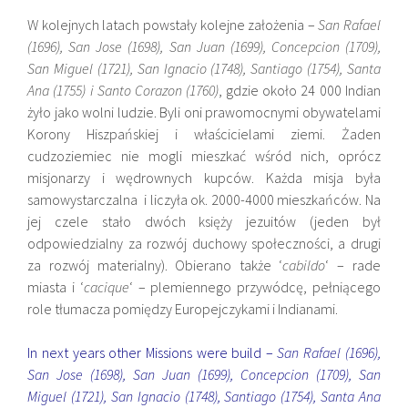
W kolejnych latach powstały kolejne założenia –
San Rafael
(1696), San Jose (1698), San Juan (1699), Concepcion (1709),
San Miguel (1721), San Ignacio (1748), Santiago (1754), Santa
Ana (1755) i Santo Corazon (1760)
, gdzie około 24 000 Indian
żyło jako wolni ludzie. Byli oni prawomocnymi obywatelami
Korony Hiszpańskiej i właścicielami ziemi. Żaden
cudzoziemiec nie mogli mieszkać wśród nich, oprócz
misjonarzy i wędrownych kupców. Każda misja była
samowystarczalna i liczyła ok. 2000-4000 mieszkańców. Na
jej czele stało dwóch księży jezuitów (jeden był
odpowiedzialny za rozwój duchowy społeczności, a drugi
za rozwój materialny). Obierano także ‘
cabildo
‘ – rade
miasta i ‘
cacique
‘ – plemiennego przywódcę, pełniącego
role tłumacza pomiędzy Europejczykami i Indianami.
In next years other Missions were build –
San Rafael (1696),
San Jose (1698), San Juan (1699), Concepcion (1709), San
Miguel (1721), San Ignacio (1748), Santiago (1754), Santa Ana