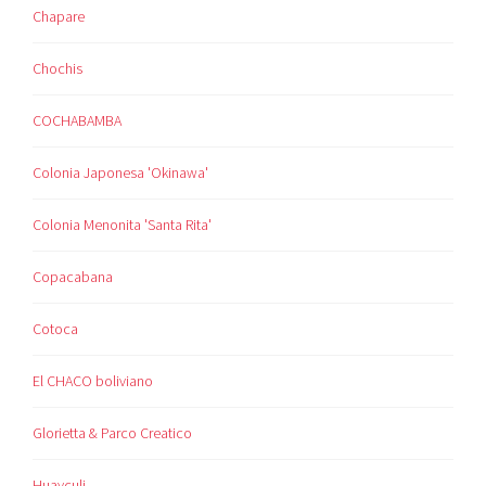
Chapare
Chochis
COCHABAMBA
Colonia Japonesa 'Okinawa'
Colonia Menonita 'Santa Rita'
Copacabana
Cotoca
El CHACO boliviano
Glorietta & Parco Creatico
Huayculi