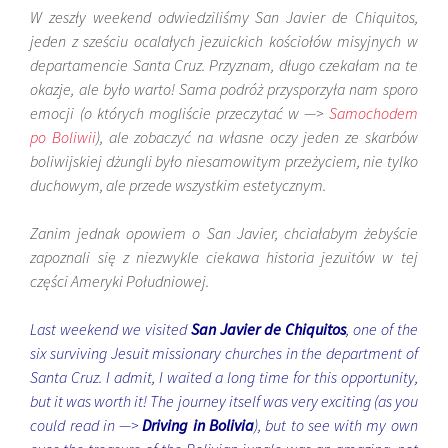
W zeszły weekend odwiedziliśmy San Javier de Chiquitos,
jeden z sześciu ocalałych jezuickich kościołów misyjnych w
departamencie Santa Cruz. Przyznam, długo czekałam na te
okazje, ale było warto! Sama podróż przysporzyła nam sporo
emocji (o których mogliście przeczytać w —>
Samochodem
po Boliwii
), ale zobaczyć na własne oczy jeden ze skarbów
boliwijskiej dżungli było niesamowitym przeżyciem, nie tylko
duchowym, ale przede wszystkim estetycznym.
Zanim jednak opowiem o San Javier, chciałabym żebyście
zapoznali się z niezwykle ciekawa historia jezuitów w tej
części Ameryki Południowej.
Last weekend we visited
San Javier de Chiquitos
, one of the
six surviving Jesuit missionary churches in the department of
Santa Cruz. I admit, I waited a long time for this opportunity,
but it was worth it! The journey itself was very exciting (as you
could read in —>
Driving in Bolivia
), but to see with my own