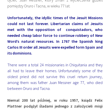
ojciec Juan Messner, który zmarł z wycieczenia gdzieś
pomiędzy Oruro i Tacna, w wieku 77 lat.
Unfortunately, the idyllic times of the Jesuit Missions
could not last forever. Libertarian claims of Jesuits
met with the opposition of conquistadors, who
needed cheap labor force to continue robbery of New
Word’s natural resources. In 1767 the Spanish king
Carlos III order all Jesuits were expelled form Spain and
its dominions.
There were a total 24 missionaries in Chiquitania and they
all had to leave their homes. Unfortunately some of the
oldest priest did not survive this cruel return journey,
among them was father Juan Messner age 77, who died
between Oruro and Tacna.
Niemal 200 lat później, w roku 1957, ksiądz Felix
Plattner podążył śladami jednego z założycieli misji