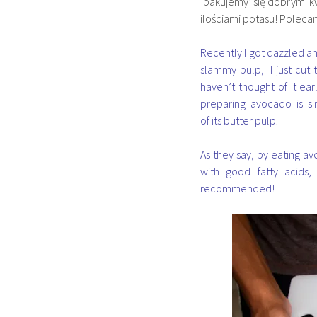
‘pakujemy’ się dobrymi kw
ilościami potasu! Poleca
Recently I got dazzled an
slammy pulp, I just cut th
haven’t thought of it earl
preparing avocado is s
of its butter pulp.
As they say, by eating a
with good fatty acids,
recommended!