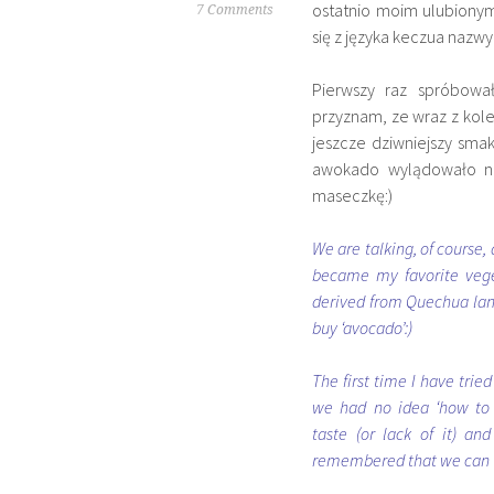
ostatnio moim ulubiony
7 Comments
się z języka keczua nazw
Pierwszy raz spróbow
przyznam, ze wraz z koleż
jeszcze dziwniejszy sma
awokado wylądowało na
maseczkę:)
We are talking, of course,
became my favorite veget
derived from Quechua lan
buy ‘avocado’:)
The first time I have trie
we had no idea ‘how to e
taste (or lack of it) an
remembered that we can u