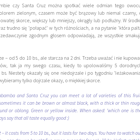
mbie czy Santa Cruz można spotkać wiele odmian tego owocu
kolorem zielonym, czasem może być brązowy lub niemal czarny, 
powatej skorce, większy lub mniejszy, okrągły lub podłużny. W środk
eraz trudno się ‘połapać’ w tych różnościach, a na pytanie ‘która palt
 sprzedawczynie zgodnym głosem odpowiadają, ze wszystkie smakuj
e – od 5 do 10 bs., ale starcza na 2 dni. Trzeba uważać i nie kupowa
zów, tak ja my swego czasu, kiedy to upolowaliśmy 5 dorodnyc
s. Niestety okazały się one niedojrzale i po tygodniu ‘leżakowania
ybieramy tylko dojrzale okazy, o miękkiej skorce.
bamba and Santa Cruz you can meet a lot of varieties of this fruit
sometimes it can be brown or almost black, with a thick or thin roug
round or oblong. Green or yellow inside. When asked: ‘which one is th
ys say that all taste equally good :)
– it costs from 5 to 10 bs., but it lasts for two days. You have to watch o