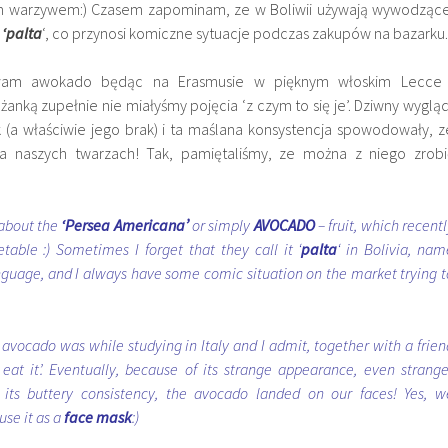
m warzywem:) Czasem zapominam, ze w Boliwii używają wywodzące
y
‘palta
‘, co przynosi komiczne sytuacje podczas zakupów na bazarku.
ałam awokado będąc na Erasmusie w pięknym włoskim Lecce 
anką zupełnie nie miałyśmy pojęcia ‘z czym to się je’. Dziwny wygląd
k (a właściwie jego brak) i ta maślana konsystencja spowodowały, z
 naszych twarzach! Tak, pamiętaliśmy, ze można z niego zrobi
 about the
‘Persea Americana’
or simply
AVOCADO
– fruit, which recentl
able :) Sometimes I forget that they call it ‘
palta
‘ in Bolivia, nam
guage, and I always have some comic situation on the market trying t
d avocado was while studying in Italy and I admit, together with a frien
at it’. Eventually, because of its strange appearance, even strange
d its buttery consistency, the avocado landed on our faces! Yes, w
se it as a
face mask
:)