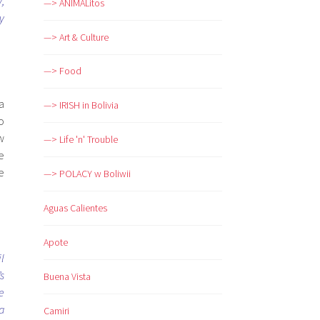
,
—> ANIMALitos
y
—> Art & Culture
—> Food
a
—> IRISH in Bolivia
o
w
—> Life 'n' Trouble
e
e
—> POLACY w Boliwii
Aguas Calientes
Apote
l
s
Buena Vista
e
a
Camiri