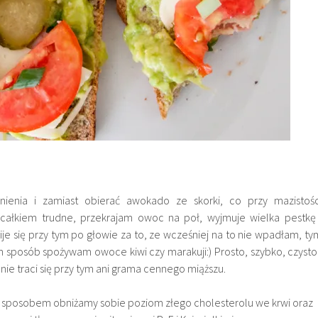
ienia i zamiast obierać awokado ze skorki, co przy mazistośc
 całkiem trudne, przekrajam owoc na poł, wyjmuje wielka pestkę 
ije się przy tym po głowie za to, ze wcześniej na to nie wpadłam, ty
en sposób spożywam owoce kiwi czy marakuji:) Prosto, szybko, czysto 
ie traci się przy tym ani grama cennego miąższu.
sposobem obniżamy sobie poziom złego cholesterolu we krwi oraz