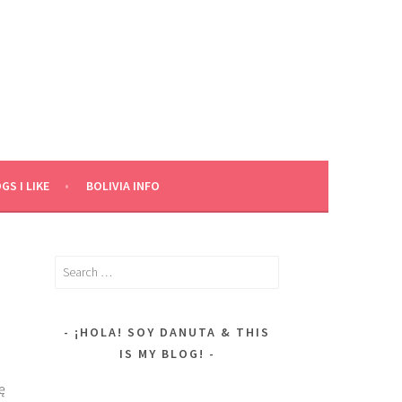
GS I LIKE
BOLIVIA INFO
Search
for:
¡HOLA! SOY DANUTA & THIS
IS MY BLOG!
ę