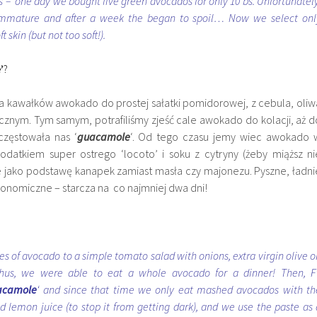
 – one day we bought five green avocados for only 10 bs. Unfortunately
immature and after a week the began to spoil… Now we select onl
skin (but not too soft!).
’
?
 kawałków awokado do prostej sałatki pomidorowej, z cebula, oliw
cznym. Tym samym, potrafiliśmy zjeść cale awokado do kolacji, aż d
częstowała nas ‘
guacamole
‘. Od tego czasu jemy wiec awokado 
dodatkiem super ostrego ‘locoto’ i soku z cytryny (żeby miąższ ni
je jako podstawę kanapek zamiast masła czy majonezu. Pyszne, ładni
onomiczne – starcza na co najmniej dwa dni!
s of avocado to a simple tomato salad with onions, extra virgin olive oi
hus, we were able to eat a whole avocado for a dinner! Then, F’
acamole
‘ and since that time we only eat mashed avocados with th
nd lemon juice (to stop it from getting dark), and we use the paste as 