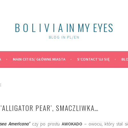
B O L I V I A IN MY EYES
BLOG IN PL/EN
A
MAIN CITIES/ GŁÓWNE MIASTA
S’CONTACT’UJ SIĘ
BLO
E
, ‘ALLIGATOR PEAR’, SMACZLIWKA…
rsea Americana’
czy po prostu
AWOKADO
– owocu, który stal si