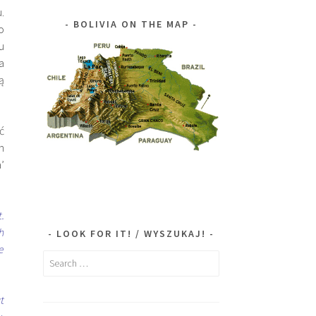
.
BOLIVIA ON THE MAP
o
u
a
ą
ć
h
’
.
h
LOOK FOR IT! / WYSZUKAJ!
e
Search
for:
ut