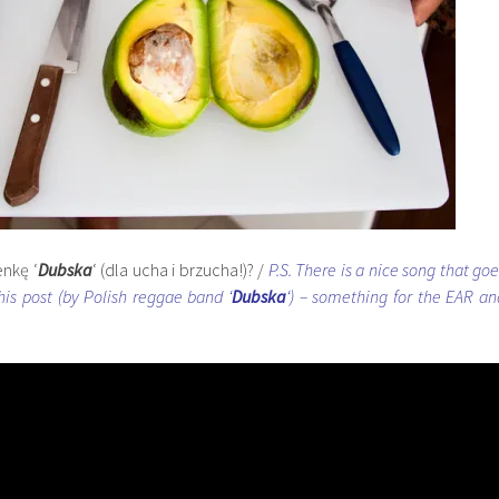
enkę ‘
Dubska
‘ (dla ucha i brzucha!)? /
P.S. There is a nice song that goe
his post (by Polish reggae band ‘
Dubska
‘) – something for the EAR an