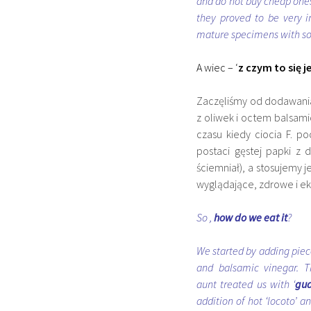
and do not buy cheap ones
they proved to be very 
mature specimens with soft 
A wiec – ‘
z czym to się je
Zaczęliśmy od dodawania
z oliwek i octem balsami
czasu kiedy ciocia F. po
postaci gęstej papki z 
ściemniał), a stosujemy 
wyglądające, zdrowe i ek
So ,
how do we eat it
?
We started by adding piece
and balsamic vinegar. T
aunt treated us with ‘
gu
addition of hot ‘locoto’ a