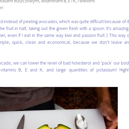
asami tłuszczowymi, witaminami B, E i K, i wielkimi
m!
d instead of peeling avocados, which was quite difficult because of it
e fruit in half, taking out the green flesh with a spoon. It’s amazing 
ier, even if I eat in the same way kiwi and passion fruit :) This way o
imple, quick, clean and economical, because we don’t leave an
vocado, we can lower the level of bad holesterol and ‘pack’ our bod
 vitamins B, E and K, and large quantities of potassium! Highl