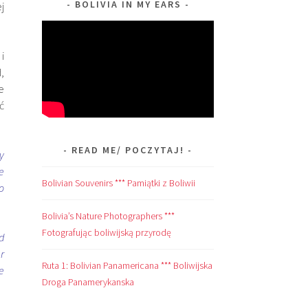
BOLIVIA IN MY EARS
j
i
,
e
ć
READ ME/ POCZYTAJ!
y
e
Bolivian Souvenirs *** Pamiątki z Boliwii
o
Bolivia’s Nature Photographers ***
Fotografując boliwijską przyrodę
d
r
Ruta 1: Bolivian Panamericana *** Boliwijska
e
Droga Panamerykanska