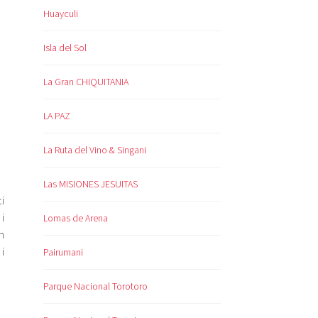
Huayculi
Isla del Sol
La Gran CHIQUITANIA
LA PAZ
La Ruta del Vino & Singani
Las MISIONES JESUITAS
i
i
Lomas de Arena
m
i
Pairumani
Parque Nacional Torotoro