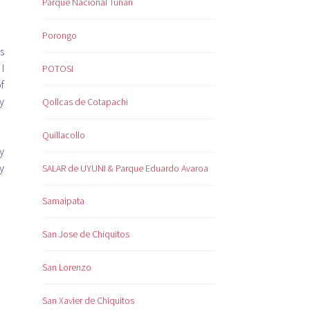
Parque Nacional Tunari
Porongo
s
I
POTOSI
f
y
Qollcas de Cotapachi
Quillacollo
y
y
SALAR de UYUNI & Parque Eduardo Avaroa
Samaipata
San Jose de Chiquitos
San Lorenzo
San Xavier de Chiquitos