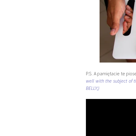
P.S. A pamiętacie te pios
well with the subject of t
BELLY;)