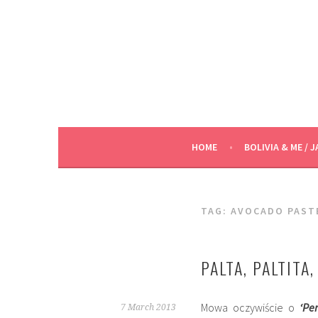
Skip
to
content
HOME
BOLIVIA & ME / J
TAG:
AVOCADO PAST
PALTA, PALTITA
Mowa oczywiście o
‘Pe
7 March 2013