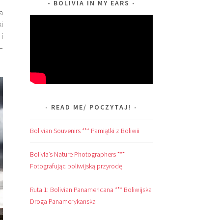
BOLIVIA IN MY EARS
a
i
i
–
READ ME/ POCZYTAJ!
Bolivian Souvenirs *** Pamiątki z Boliwii
Bolivia’s Nature Photographers ***
Fotografując boliwijską przyrodę
Ruta 1: Bolivian Panamericana *** Boliwijska
Droga Panamerykanska