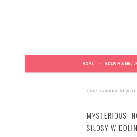
Skip
to
content
HOME
BOLIVIA & ME / J
TAG:
AYMARA NEW Y
MYSTERIOUS IN
SILOSY W DOLI