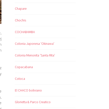
Chapare
Chochis
COCHABAMBA
,
j
Colonia Japonesa 'Okinawa'
n
m
Colonia Menonita 'Santa Rita'
Copacabana
z
y
Cotoca
El CHACO boliviano
e
,
Glorietta & Parco Creatico
e
j