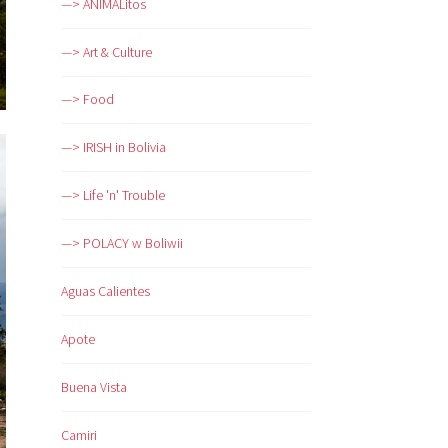
—> ANIMALitos
—> Art & Culture
—> Food
—> IRISH in Bolivia
—> Life 'n' Trouble
—> POLACY w Boliwii
Aguas Calientes
Apote
Buena Vista
Camiri