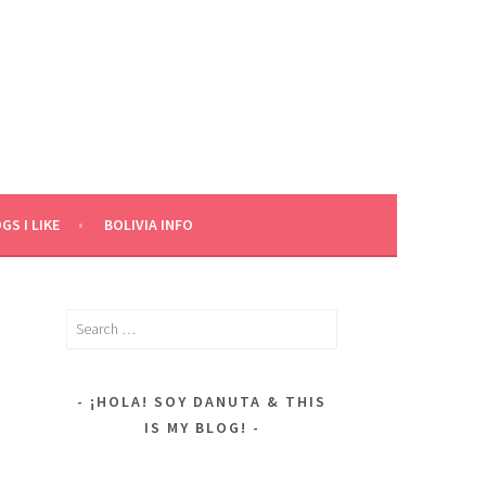
GS I LIKE
BOLIVIA INFO
Search
for:
E
¡HOLA! SOY DANUTA & THIS
IS MY BLOG!