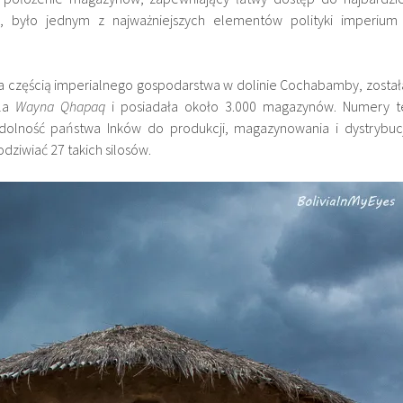
, było jednym z najważniejszych elementów polityki imperium 
 częścią imperialnego gospodarstwa w dolinie Cochabamby, został
óla
Wayna Qhapaq
i posiadała około 3.000 magazynów. Numery t
dolność państwa Inków do produkcji, magazynowania i dystrybucj
ziwiać 27 takich silosów.