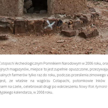
Cotapachi
Archeologicznym Pomnikiem Narodowym w 2006 roku, ora
lejnych magazynów, miejsce to jest zupełnie opuszczone, przezywają
okalnych farmerów tylko raz do roku, podczas przesilenia zimowego 
 jest, ze właśnie na wzgórzu Cotapachi, potomkowie Inków 
em na czele, celebrowali drugi po wskrzeszeniu
Nowy Rok Aymara
dyjskiego kalendarza, w 2008 roku.