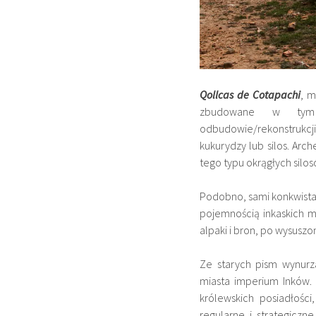
Qollcas de Cotapachi
, m
zbudowane w tym 
odbudowie/rekonstrukcj
kukurydzy lub silos. Ar
tego typu okrągłych silos
Podobno, sami konkwistad
pojemnością inkaskich 
alpaki i bron, po wysusz
Ze starych pism wynurz
miasta imperium Inków
królewskich posiadłości
regularne i strategicz