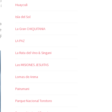
Huayculi
i
Isla del Sol
a
La Gran CHIQUITANIA
e
i
LA PAZ
La Ruta del Vino & Singani
Las MISIONES JESUITAS
Lomas de Arena
Pairumani
Parque Nacional Torotoro