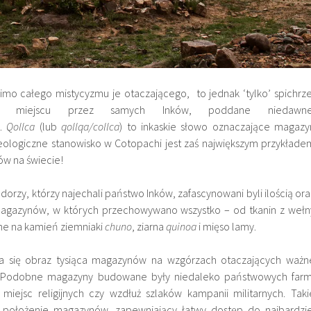
imo całego mistycyzmu je otaczającego, to jednak ‘tylko’ spichrze
miejscu przez samych Inków, poddane niedawne
i.
Qollca
(lub
qollqa/collca
) to inkaskie słowo oznaczające magazy
cheologiczne stanowisko w Cotopachi jest zaś największym przykłade
ów na świecie!
orzy, którzy najechali państwo Inków, zafascynowani byli ilością ora
magazynów, w których przechowywano wszystko – od tkanin z wełn
one na kamień ziemniaki
chuno
, ziarna
quinoa
i mięso lamy.
a się obraz tysiąca magazynów na wzgórzach otaczających ważn
. Podobne magazyny budowane były niedaleko państwowych farm
, miejsc religijnych czy wzdłuż szlaków kampanii militarnych. Taki
ne położenie magazynów, zapewniający łatwy dostęp do najbardzie