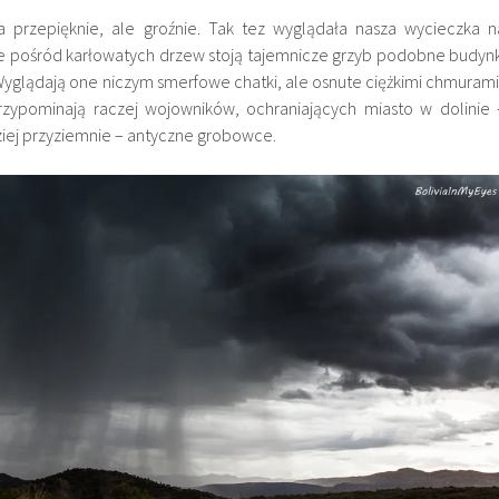
 przepięknie, ale groźnie. Tak tez wyglądała nasza wycieczka n
e pośród karłowatych drzew stoją tajemnicze grzyb podobne budynk
 Wyglądają one niczym smerfowe chatki, ale osnute ciężkimi chmurami 
rzypominają raczej wojowników, ochraniających miasto w dolinie 
iej przyziemnie – antyczne grobowce.