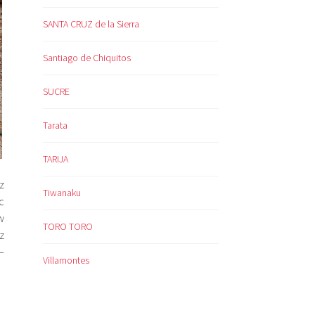
SANTA CRUZ de la Sierra
Santiago de Chiquitos
SUCRE
Tarata
TARIJA
z
Tiwanaku
c
w
TORO TORO
z
–
Villamontes