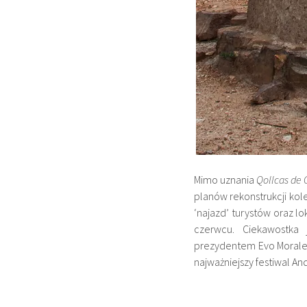
Mimo uznania
Qollcas de 
planów rekonstrukcji ko
‘najazd’ turystów oraz l
czerwcu. Ciekawostka
prezydentem Evo Morales
najważniejszy festiwal An