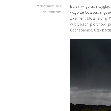
Burza w górach wygląda
29 December 2014
wzgórze Cotapachi, gdzi
12 Comments
z kamieni, błota i słomy.
w błyskach piorunów, p
Cochabamba. A tak bardz