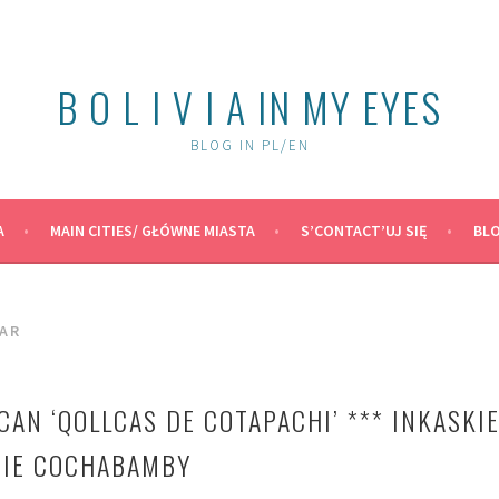
B O L I V I A IN MY EYES
BLOG IN PL/EN
A
MAIN CITIES/ GŁÓWNE MIASTA
S’CONTACT’UJ SIĘ
BLO
EAR
CAN ‘QOLLCAS DE COTAPACHI’ *** INKASKI
NIE COCHABAMBY