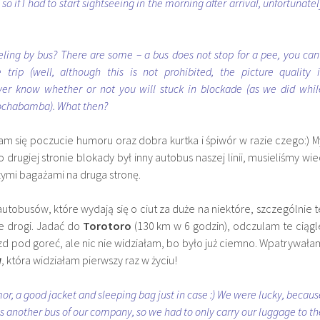
 so if I had to start sightseeing in the morning after arrival, unfortunate
ing by bus? There are some – a bus does not stop for a pee, you can’
 trip (well, although this is not prohibited, the picture quality i
ver know whether or not you will stuck in blockade (as we did whil
Cochabamba). What then?
m się poczucie humoru oraz dobra kurtka i śpiwór w razie czego:) M
 drugiej stronie blokady był inny autobus naszej linii, musieliśmy wie
szymi bagażami na druga stronę.
utobusów, które wydają się o ciut za duże na niektóre, szczególnie t
e drogi. Jadać do
Torotoro
(130 km w 6 godzin), odczulam te ciągl
azd pod goreć, ale nic nie widziałam, bo było już ciemno. Wpatrywała
a
, która widziałam pierwszy raz w życiu!
or, a good jacket and sleeping bag just in case :) We were lucky, becaus
s another bus of our company, so we had to only carry our luggage to th