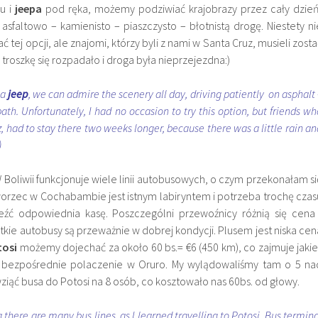
u i
jeepa
pod ręka, możemy podziwiać krajobrazy przez cały dzień
 asfaltowo – kamienisto – piaszczysto – błotnistą drogę. Niestety ni
tej opcji, ale znajomi, którzy byli z nami w Santa Cruz, musieli zosta
 troszkę się rozpadało i droga była nieprzejezdna:)
 a
jeep
, we can admire the scenery all day, driving patiently on asphalt 
th. Unfortunately, I had no occasion to try this option, but friends wh
, had to stay there two weeks longer, because there was a little rain an
)
W Boliwii funkcjonuje wiele linii autobusowych, o czym przekonałam si
worzec w Cochabambie jest istnym labiryntem i potrzeba trochę czas
eźć odpowiednia kasę. Poszczególni przewoźnicy różnią się cena 
kie autobusy są przeważnie w dobrej kondycji. Plusem jest niska cen
osi
możemy dojechać za około 60 bs.= €6 (450 km), co zajmuje jakie
 bezpośrednie polaczenie w Oruro. My wylądowaliśmy tam o 5 na
ziąć busa do Potosi na 8 osób, co kosztowało nas 60bs. od głowy.
ia there are many bus lines, as I learned travelling to Potosi. Bus termina