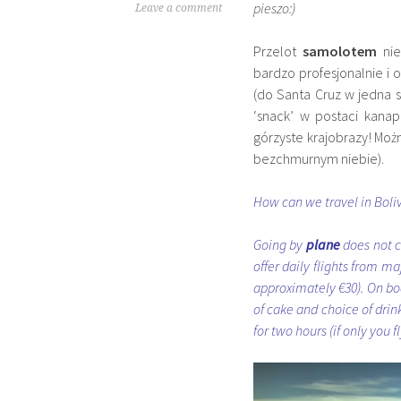
pieszo:)
Leave a comment
Przelot
samolotem
nie
bardzo profesjonalnie i 
(do Santa Cruz w jedna 
‘snack’ w postaci kana
górzyste krajobrazy! Możn
bezchmurnym niebie).
How can we travel in Bolivi
Going by
plane
does not c
offer daily flights from m
approximately €30). On boar
of cake and choice of drin
for two hours (if only you f