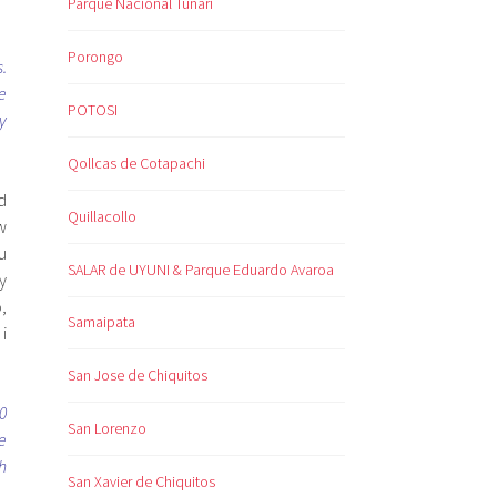
Parque Nacional Tunari
Porongo
.
e
POTOSI
my
Qollcas de Cotapachi
d
Quillacollo
w
u
SALAR de UYUNI & Parque Eduardo Avaroa
y
,
Samaipata
i
San Jose de Chiquitos
0
San Lorenzo
e
h
San Xavier de Chiquitos