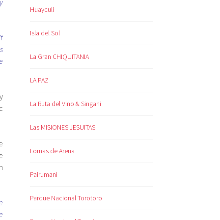
ly
Huayculi
Isla del Sol
t
s
La Gran CHIQUITANIA
e
LA PAZ
y
La Ruta del Vino & Singani
c
Las MISIONES JESUITAS
e
Lomas de Arena
e
m
Pairumani
Parque Nacional Torotoro
e
e