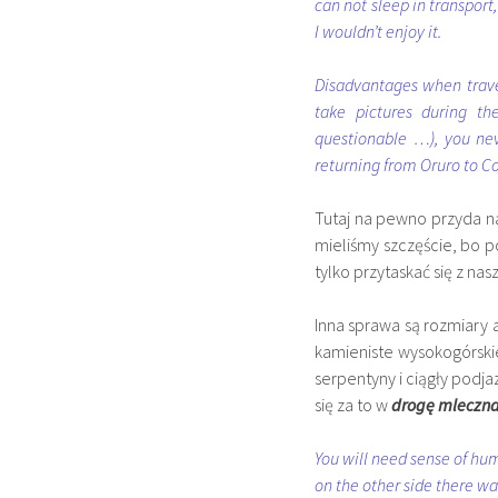
can not sleep in transport,
I wouldn’t enjoy it.
Disadvantages when travel
take pictures during the
questionable …), you ne
returning from Oruro to 
Tutaj na pewno przyda na
mieliśmy szczęście, bo po
tylko przytaskać się z na
Inna sprawa są rozmiary a
kamieniste wysokogórski
serpentyny i ciągły podj
się za to w
drogę mleczn
You will need sense of hum
on the other side there wa