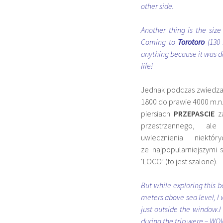
other side.
Another thing is the siz
Coming to
Torotoro
(130 
anything because it was da
life!
Jednak podczas zwiedzan
1800 do prawie 4000 m.n
piersiach
PRZEPASCIE
za
przestrzennego, 
uwiecznienia niekt
ze najpopularniejszymi
‘LOCO’ (to jest szalone).
But while exploring this b
meters above sea level, I
just outside the window.I
during the trip were – WOW 