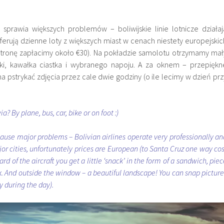
 sprawia większych problemów – boliwijskie linie lotnicze działaj
oferują dzienne loty z większych miast w cenach niestety europejskic
stronę zapłacimy około €30). Na pokładzie samolotu otrzymamy mał
pki, kawałka ciastka i wybranego napoju. A za oknem – przepiękn
a pstrykać zdjęcia przez cale dwie godziny (o ile lecimy w dzień prz
a? By plane, bus, car, bike or on foot :)
ause major problems – Bolivian airlines operate very professionally an
ajor cities, unfortunately prices are European (to Santa Cruz one way cos
d of the aircraft you get a little ‘snack’ in the form of a sandwich, piec
k. And outside the window – a beautiful landscape! You can snap picture
ly during the day).