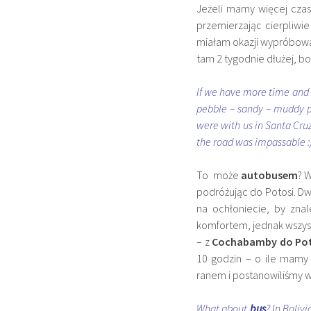
Jeżeli mamy więcej czas
przemierzając cierpliwie
miałam okazji wypróbować 
tam 2 tygodnie dłużej, bo
If we have more time and
pebble – sandy – muddy pa
were with us in Santa Cruz
the road was impassable :
To może
autobusem
? 
podróżując do Potosi. D
na ochłoniecie, by znal
komfortem, jednak wszyst
– z
Cochabamby do Pot
10 godzin – o ile mamy
ranem i postanowiliśmy w
What about
bus
? In Boliv