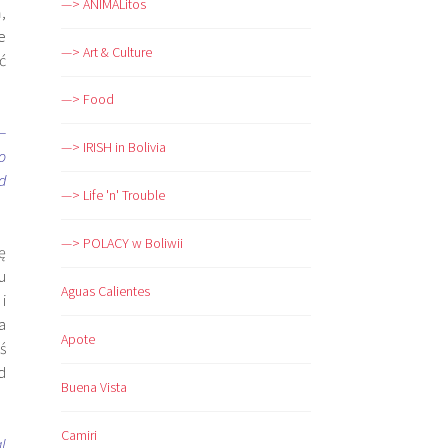
—> ANIMALitos
,
e
—> Art & Culture
ć
—> Food
–
—> IRISH in Bolivia
o
d
—> Life 'n' Trouble
—> POLACY w Boliwii
ę
u
Aguas Calientes
i
a
Apote
ś
d
Buena Vista
Camiri
l