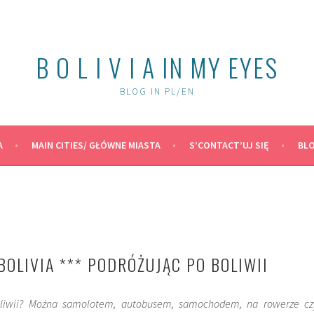
B O L I V I A IN MY EYES
BLOG IN PL/EN
A
MAIN CITIES/ GŁÓWNE MIASTA
S’CONTACT’UJ SIĘ
BLO
BOLIVIA *** PODRÓŻUJĄC PO BOLIWII
oliwii? Można samolotem, autobusem, samochodem, na rowerze cz