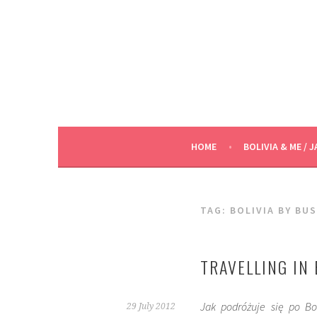
Skip
to
content
HOME
BOLIVIA & ME / J
TAG:
BOLIVIA BY BUS
TRAVELLING IN 
J
ak podróżuje się po B
29 July 2012