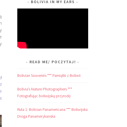
BOLIVIA IN MY EARS
ą
h
y
e
y
READ ME/ POCZYTAJ!
Bolivian Souvenirs *** Pamiątki z Boliwii
d
t
Bolivia’s Nature Photographers ***
e
Fotografując boliwijską przyrodę
s
Ruta 1: Bolivian Panamericana *** Boliwijska
Droga Panamerykanska