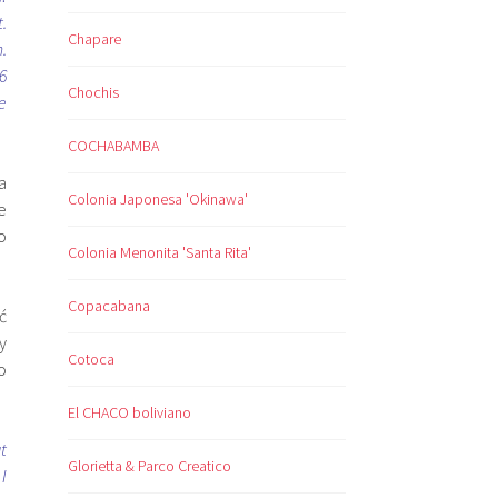
.
Chapare
.
6
Chochis
e
COCHABAMBA
a
Colonia Japonesa 'Okinawa'
e
o
Colonia Menonita 'Santa Rita'
Copacabana
ć
y
Cotoca
o
El CHACO boliviano
t
Glorietta & Parco Creatico
I