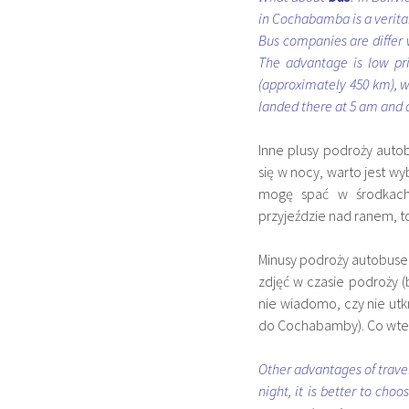
in Cochabamba is a veritab
Bus companies are differ w
The advantage is low pr
(approximately 450 km), w
landed there at 5 am and d
Inne plusy podroży auto
się w nocy, warto jest wy
mogę spać w środkach 
przyjeździe nad ranem, to
Minusy podroży autobusem?
zdjęć w czasie podroży (
nie wiadomo, czy nie utk
do Cochabamby). Co wte
Other advantages of travel
night, it is better to ch