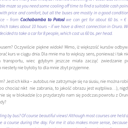
le maze so you need some cooling off time to find a suitable cash point
ith price and comfort, but all the buses are mostly in a good condition
ice – from
Cochabamba to Potosi
we can get for about 60 bs. = € 
hich takes about 10 hours – if we have a direct connection in Oruro. W
ecided to take a car for 8 people, which cost us 60 bs. per head.
busem? Oczywiście piękne widoki! Mimo, iż większość kursów odbyw
brać kurs w ciągu dnia. Dla mnie ma to większy sens, ponieważ i tak ni
transportu, wiec gdybym jeszcze miała zacząć zwiedzanie p
 niestety nie byłoby to dla mnie zbyt przyjemne.
 Jest ich kilka – autobus nie zatrzymuje się na siusiu, nie można robi
bo chociaż nikt nie zabrania, to jakość obrazu jest wątpliwa…), nigd
nie się w blokadzie (co przydarzyło nam się podczas powrotu z Orur
dy?
ing by bus? Of course beautiful views! Although most courses are held a
oose a course during the day. For me it also makes more sense, because 