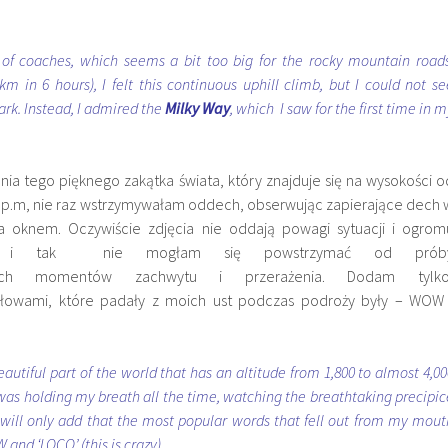
e of coaches, which seems a bit too big for the rocky mountain roads
km in 6 hours), I felt this continuous uphill climb, but I could not se
rk. Instead, I admired the
Milky Way
, which I saw for the first time in 
ia tego pięknego zakątka świata, który znajduje się na wysokości o
.p.m, nie raz wstrzymywałam oddech, obserwując zapierające dech 
 oknem. Oczywiście zdjęcia nie oddają powagi sytuacji i ogrom
ale i tak nie mogłam się powstrzymać od prób
órych momentów zachwytu i przerażenia. Dodam tylko
 słowami, które padały z moich ust podczas podroży były – WOW 
eautiful part of the world that has an altitude from 1,800 to almost 4,00
 was holding my breath all the time, watching the breathtaking precipic
 will only add that the most popular words that fell out from my mout
and ‘LOCO’ (this is crazy).