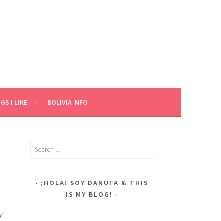
GS I LIKE
BOLIVIA INFO
Search
for:
¡HOLA! SOY DANUTA & THIS
IS MY BLOG!
y