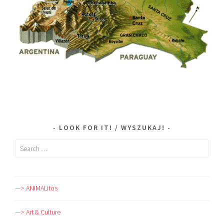
LOOK FOR IT! / WYSZUKAJ!
Search
for:
—> ANIMALitos
—> Art & Culture