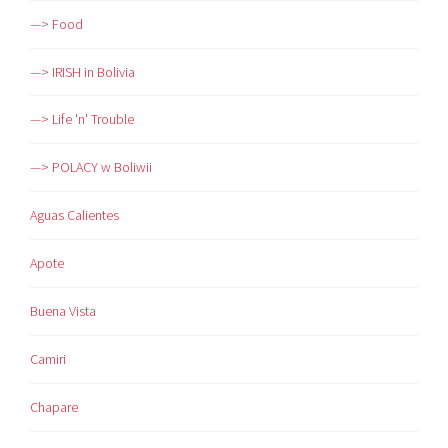
—> Food
—> IRISH in Bolivia
—> Life 'n' Trouble
—> POLACY w Boliwii
Aguas Calientes
Apote
Buena Vista
Camiri
Chapare