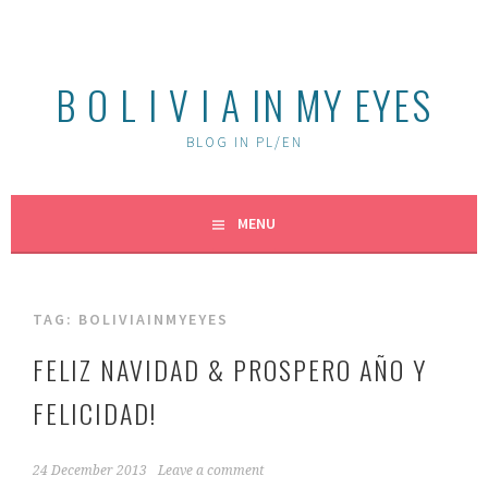
Skip
to
content
B O L I V I A IN MY EYES
BLOG IN PL/EN
MENU
TAG:
BOLIVIAINMYEYES
FELIZ NAVIDAD & PROSPERO AÑO Y
FELICIDAD!
24 December 2013
Leave a comment