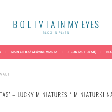
B O L I V I A IN MY EYES
BLOG IN PL/EN
A
MAIN CITIES/ GŁÓWNE MIASTA
S’CONTACT’UJ SIĘ
BLO
IVALS
ITAS’ – LUCKY MINIATURES * MINIATURKI N