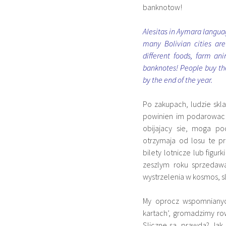
banknotow!
Alesitas in Aymara languag
many Bolivian cities are
different foods, farm ani
banknotes! People buy the
by the end of the year.
Po zakupach, ludzie skl
powinien im podarowac 
obijajacy sie, moga p
otrzymaja od losu te p
bilety lotnicze lub figur
zeszlym roku sprzedaw
wystrzelenia w kosmos, sl
My oprocz wspomnianyc
kartach’, gromadzimy r
Sliczne sa, prawda? Jak 