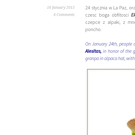
24 stycznia w La Paz, or
16 January 2015
czesc boga obfitosci
E
6 Comments
czepce z alpaki, z mn
poncho.
On January 24th, people of
Alesitas,
in
honor of the
granpa in alpaca hat, with 