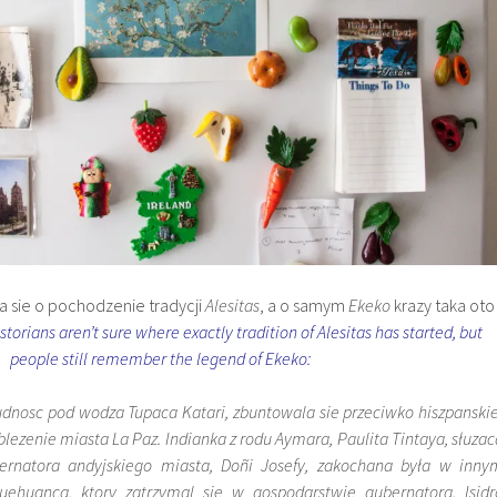
ja sie o pochodzenie tradycji
Alesitas
, a o samym
Ekeko
krazy taka oto
istorians aren’t sure where exactly tradition of Alesitas has started, but
people still remember the legend of Ekeko:
udnosc pod wodza Tupaca Katari, zbuntowala sie przeciwko hiszpanskie
blezenie miasta La Paz. Indianka z rodu Aymara, Paulita Tintaya, słuzac
rnatora andyjskiego miasta, Doñi Josefy, zakochana była w inny
uehuanca, ktory zatrzymal sie w gospodarstwie gubernatora. Isidr