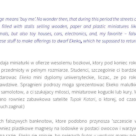
e means ‘buy me’. No wonder then, that during this period the streets o
 filled with stalls selling wooden, paper and plastic miniatures lik
mals, but also toy houses, cars, electronics, and, my favorite – fals
se stuff to make offerings to dwarf Ekeko
,
which he supossed to retur
adaja miniaturki w ofierze wesolemu bozkowi, ktory pod koniec rok
przedmioty w pelnym rozmiarze. Studenci, szczegolnie ci bardzie
odarowac
Ekeko
mini dyplomy uniwersyteckie, liczac, ze po rok
rawdziwe. Spragnieni podrozy moga sprezentowac Ekeko malutki
ki samolotow, a ci szukajacy milosci, miniaturowe koguciki lub kury. 
ano rowniez zabawkowa satelite
Tupak Katari
, o ktorej, od czas
uch zaginal:)
h falszywych banknotow, ktore podobno przynosza ‘szczescie 
owniez plastikowe magnesy na lodowke w postaci owocow i warzyw
na razie,
Ekeko
sie spisuje, bo swiezych
frutas y verduras
mamy po