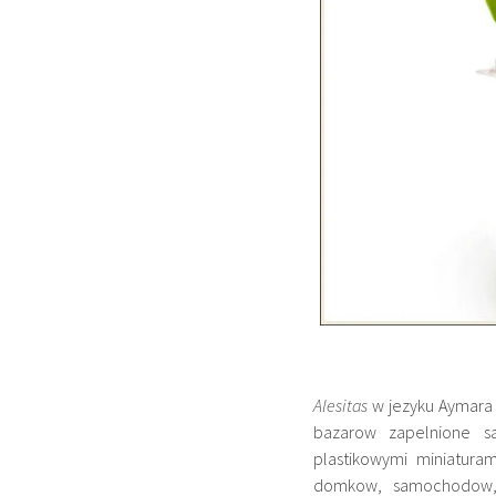
Alesitas
w jezyku Aymara z
bazarow zapelnione sa
plastikowymi miniatura
domkow, samochodow, s