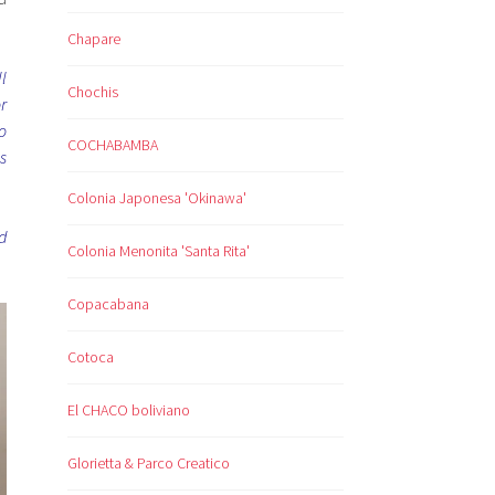
Chapare
l
Chochis
r
o
COCHABAMBA
s
Colonia Japonesa 'Okinawa'
d
Colonia Menonita 'Santa Rita'
Copacabana
Cotoca
El CHACO boliviano
Glorietta & Parco Creatico