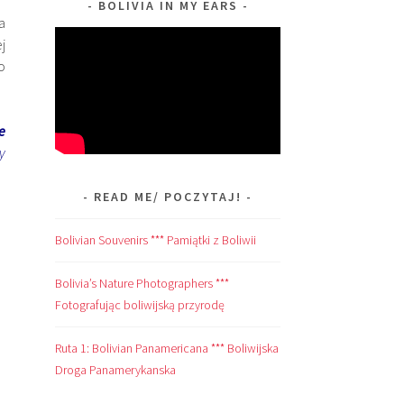
BOLIVIA IN MY EARS
a
j
o
e
y
READ ME/ POCZYTAJ!
Bolivian Souvenirs *** Pamiątki z Boliwii
Bolivia’s Nature Photographers ***
Fotografując boliwijską przyrodę
Ruta 1: Bolivian Panamericana *** Boliwijska
Droga Panamerykanska