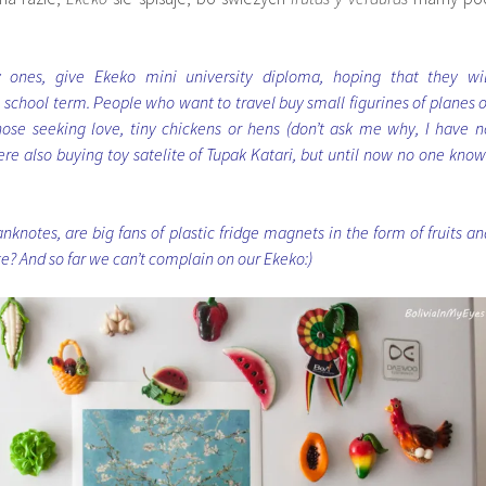
zy ones, give Ekeko mini university diploma, hoping that they wil
 school term. People who want to travel buy small figurines of planes o
hose seeking love, tiny chickens or hens (don’t ask me why, I have n
ere also buying toy satelite of Tupak Katari, but until now no one know
nknotes, are big fans of plastic fridge magnets in the form of fruits an
te? And so far we can’t complain on our Ekeko:)