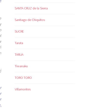
e
SANTA CRUZ de la Sierra
e
Santiago de Chiquitos
y
o
SUCRE
l
w
Tarata
i
m
TARIJA
Tiwanaku
j
TORO TORO
r
Villamontes
r
r
,