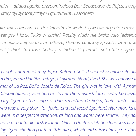
ulet – gliana figurke przypominajaca Don Sebastiana de Rojas, sweg
y, ktory byl sympatycznym i grubiutkim Hiszpanem.
ia, mieszkancom La Paz konczla sie woda i zywnosc. Aby nie umzec 
wet psy i koty. Tylko w kuchni Paulity nigdy nie brakowalo jedzenia
rce umieszczonej na malym oltarzu, ktora w cudowny sposob rozmnazal
ci jednak, to Isidro, bedacy w indianskiej armii, sekretnie przynosi
s people commanded by Tupac Katari rebelled against Spanish rule an
f La Paz, where Paulita Tintaya, of Aymara blood, lived. She was handmai
ernor of La Paz, Doña Josefa de Rojas. The girl was in love with Aymar
o Choquehuanca, who had to stay at the master’s farm. Isidro had give
clay figure in the shape of Don Sebastian de Rojas, their master an
who was a very short, fat, jovial and red-faced Spaniard. After months o
z were in a desperate situation, as food and water were scarce. They ha
gs so as not to die of starvation. Only in Paulita’s kitchen food was neve
clay figure she had put in a little altar, which had miraculously provide