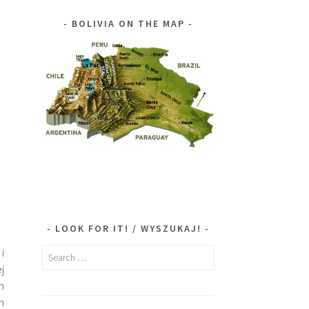
BOLIVIA ON THE MAP
LOOK FOR IT! / WYSZUKAJ!
i
Search
j
for:
h
h