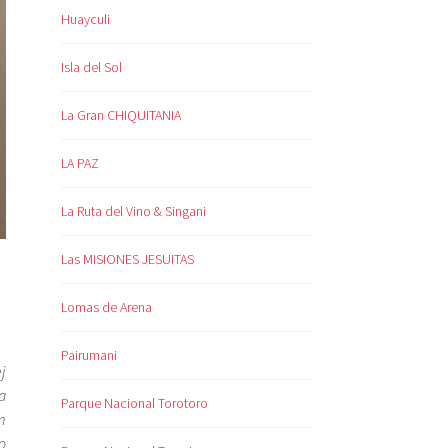
Huayculi
Isla del Sol
La Gran CHIQUITANIA
LA PAZ
La Ruta del Vino & Singani
Las MISIONES JESUITAS
Lomas de Arena
Pairumani
j
a
Parque Nacional Torotoro
m
o