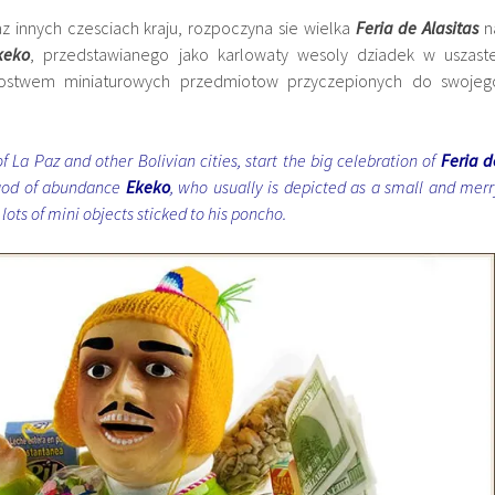
az innych czesciach kraju, rozpoczyna sie wielka
Feria de Alasitas
n
keko
, przedstawianego jako karlowaty wesoly dziadek w uszaste
ostwem miniaturowych przedmiotow przyczepionych do swojeg
 La Paz and other Bolivian cities, start the big celebration of
Feria d
 god of abundance
Ekeko
, who usually is depicted as a small and merr
lots of mini objects sticked to his poncho.