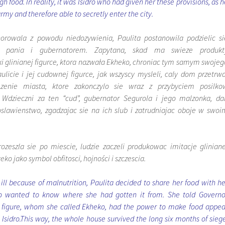
 food. In reality, it was Isidro who had given her these provisions, as h
rmy and therefore able to secretly enter the city.
orowala z powodu niedozywienia, Paulita postanowila podzielic si
 pania i gubernatorem. Zapytana, skad ma swieze produkt
ki glinianej figurce, ktora nazwała Ekheko, chroniac tym samym swojeg
Paulicie i jej cudownej figurce, jak wszyscy mysleli, caly dom przetrwa
ezenie miasta, ktore zakonczylo sie wraz z przybyciem posilko
 Wdzieczni za ten “cud”, gubernator Segurola i jego malzonka, dal
oslawienstwo, zgadzajac sie na ich slub i zatrudniajac oboje w swoi
ozeszla sie po miescie, ludzie zaczeli produkowac imitacje gliniane
eko jako symbol obfitosci, hojności i szczescia.
ll because of malnutrition, Paulita decided to share her food with he
o wanted to know where she had gotten it from. She told Governo
y figure, whom she called Ekheko, had the power to make food appea
Isidro.This way, the whole house survived the long six months of siege