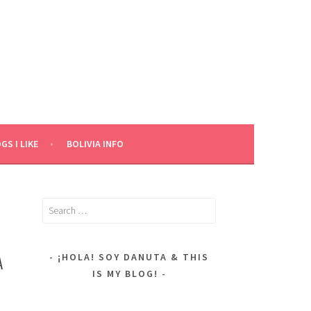
GS I LIKE
BOLIVIA INFO
Search
for:
A
¡HOLA! SOY DANUTA & THIS
IS MY BLOG!