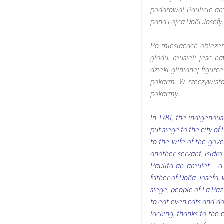
podarowal Paulicie am
pana i ojca Doñi Josef
Po miesiacach oblezen
glodu, musieli jesc na
dzieki glinianej figu
pokarm. W rzeczywistos
pokarmy.
In 1781, the indigenou
put siege to the city o
to the wife of the gov
another servant, Isidr
Paulita an amulet – a 
father of Doña Josefa, 
siege, people of La Pa
to eat even cats and do
lacking, thanks to the 