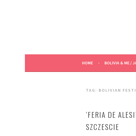
Skip
to
content
HOME
BOLIVIA & ME / J
TAG:
BOLIVIAN FEST
‘FERIA DE ALES
SZCZESCIE