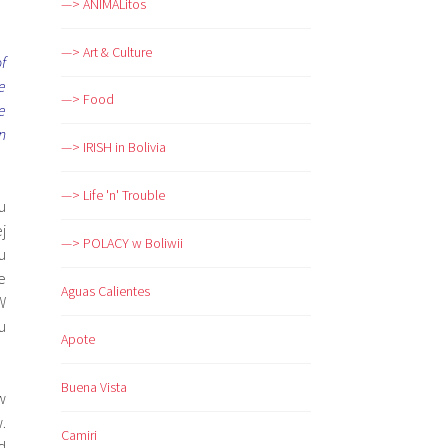
—> ANIMALitos
—> Art & Culture
f
e
—> Food
e
n
—> IRISH in Bolivia
—> Life 'n' Trouble
u
j
—> POLACY w Boliwii
u
e
Aguas Calientes
W
u
Apote
Buena Vista
w
.
Camiri
d