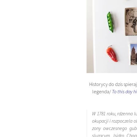
Historycy do dzis spiera
legenda/
To this day h
W 1781 roku, rdzenna l
okupacji i rozpoczela o
zony owczesnego gube
sluzacym, Isidro Choq