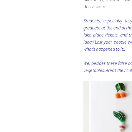
dostatkiem!
Students, especially la
graduate at the end of the
fake plane tickets, and t
idea;) Last year, people w
what’s happened to it;)
We, besides these false ba
vegetables. Aren’t they cu