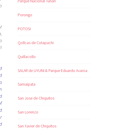
Parque Nacional Tunari
o
Porongo
z
POTOSI
,
a
Qollcas de Cotapachi
l
Quillacollo
d
SALAR de UYUNI & Parque Eduardo Avaroa
d
a
Samaipata
n
d
San Jose de Chiquitos
f
d
San Lorenzo
r
d
San Xavier de Chiquitos