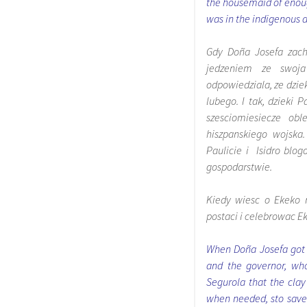
the housemaid of enough
was in the indigenous a
Gdy Doña Josefa zach
jedzeniem ze swoja
odpowiedziala, ze dzie
lubego. I tak, dzieki 
szesciomiesiecze obl
hiszpanskiego wojska.
Paulicie i Isidro blog
gospodarstwie.
Kiedy wiesc o Ekeko r
postaci i celebrowac Ek
When Doña Josefa got i
and the governor, wh
Segurola that the cla
when needed, sto save 