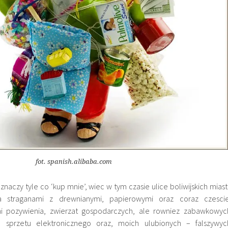
fot. spanish.alibaba.com
naczy tyle co ‘kup mnie’, wiec w tym czasie ulice boliwijskich miast 
 straganami z drewnianymi, papierowymi oraz coraz czescie
mi pozywienia, zwierzat gospodarczych, ale rowniez zabawkowyc
przetu elektronicznego oraz, moich ulubionych – falszywyc