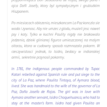
ojca Doñi Josefy, ktory byl sympatycznym i grubiutkim
Hiszpanem.
Po miesiacach oblezenia, mieszkancom La Paz konczla sie
woda i zywnosc. Aby nie umzec z glodu, musieli jesc nawet
psy i koty. Tylko w kuchni Paulity nigdy nie brakowalo
jedzenia, dzieki glinianej figurce umieszczonej na malym
oltarzu, ktora w cudowny sposob rozmnazala pokarm. W
rzeczywistosci jednak, to Isidro, bedacy w indianskiej
armii, sekretnie przynosil pokarmy.
In 1781, the indigenous people commanded by Tupac
Katari rebelled against Spanish rule and put siege to the
city of La Paz, where Paulita Tintaya, of Aymara blood,
lived. She was handmaid to the wife of the governor of La
Paz, Doña Josefa de Rojas. The girl was in love with
Aymara another servant, Isidro Choquehuanca, who had to
stay at the master’s farm. Isidro had given Paulita an