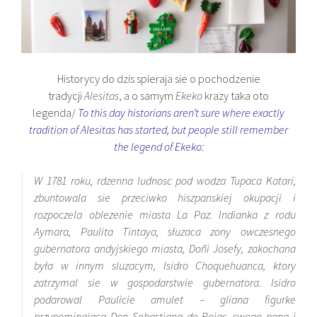
Historycy do dzis spieraja sie o pochodzenie
tradycji
Alesitas
, a o samym
Ekeko
krazy taka oto
legenda/
To this day historians aren’t sure where exactly
tradition of Alesitas has started, but people still remember
the legend of Ekeko:
W 1781 roku, rdzenna ludnosc pod wodza Tupaca Katari,
zbuntowala sie przeciwko hiszpanskiej okupacji i
rozpoczela oblezenie miasta La Paz. Indianka z rodu
Aymara, Paulita Tintaya, słuzaca zony owczesnego
gubernatora andyjskiego miasta, Doñi Josefy, zakochana
była w innym sluzacym, Isidro Choquehuanca, ktory
zatrzymal sie w gospodarstwie gubernatora. Isidro
podarowal Paulicie amulet – gliana figurke
przypominajaca Don Sebastiana de Rojas, swego pana i