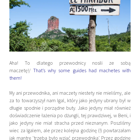
Aha! To dlatego przewodnicy nosili ze sobą
maczetę!/
That’s why some guides had machetes with
them!
My ani przewodnika, ani maczety niestety nie mieliśmy, ale
za to towarzyszył nam Igal, który jako jedyny ubrany był w
długie spodnie i porządne buty. Jako jedyny miał również
doświadczenie łażenia po dżungli, tej prawdziwej, w Beni, i
jako jedyny nie miał stracha przed nieznanym. Poszliśmy
wiec za Igalem, ale przez kolejna godzinę (!) powtarzałam
jak mantrę ‘trzeba było wziąć przewodnika’. Przez godzinę