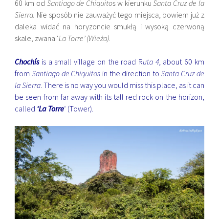
60 km od
Santiago de Chiquito
s w kierunku
Santa Cruz de la
Sierra.
Nie sposób nie zauważyć tego miejsca, bowiem już z
daleka widać na horyzoncie smukłą i wysoką czerwoną
skale, zwana ‘
La Torre’ (Wieża)
.
Chochís
is a small village on the road R
uta 4
, about 60 km
from
Santiago de Chiquitos
in the direction to
Santa Cruz de
la Sierra
. There is no way you would miss this place, as it can
be seen from far away with its tall red rock on the horizon,
called
‘La Torre
‘ (Tower).