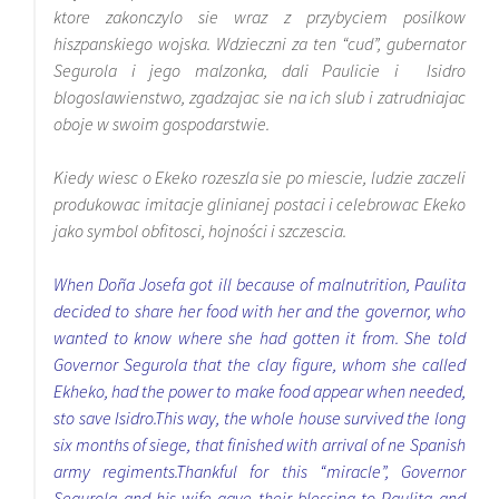
ktore zakonczylo sie wraz z przybyciem posilkow
hiszpanskiego wojska. Wdzieczni za ten “cud”, gubernator
Segurola i jego malzonka, dali Paulicie i Isidro
blogoslawienstwo, zgadzajac sie na ich slub i zatrudniajac
oboje w swoim gospodarstwie.
Kiedy wiesc o Ekeko rozeszla sie po miescie, ludzie zaczeli
produkowac imitacje glinianej postaci i celebrowac Ekeko
jako symbol obfitosci, hojności i szczescia.
When Doña Josefa got ill because of malnutrition, Paulita
decided to share her food with her and the governor, who
wanted to know where she had gotten it from. She told
Governor Segurola that the clay figure, whom she called
Ekheko, had the power to make food appear when needed,
sto save Isidro.This way, the whole house survived the long
six months of siege, that finished with arrival of ne Spanish
army regiments.Thankful for this “miracle”, Governor
Segurola and his wife gave their blessing to Paulita and