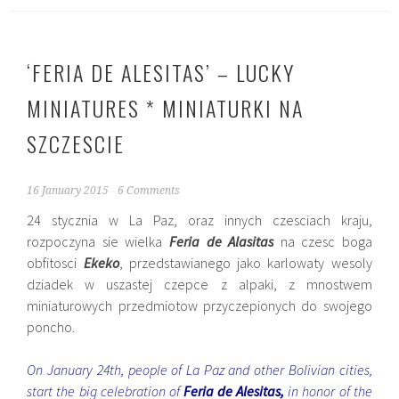
‘FERIA DE ALESITAS’ – LUCKY
MINIATURES * MINIATURKI NA
SZCZESCIE
16 January 2015
6 Comments
24 stycznia w La Paz, oraz innych czesciach kraju,
rozpoczyna sie wielka
Feria de Alasitas
na czesc boga
obfitosci
Ekeko
, przedstawianego jako karlowaty wesoly
dziadek w uszastej czepce z alpaki, z mnostwem
miniaturowych przedmiotow przyczepionych do swojego
poncho.
On January 24th, people of La Paz and other Bolivian cities,
start the big celebration of
Feria de Alesitas,
in
honor of the