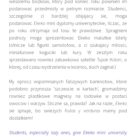
wesolemu bozkowi, ktory pod koniec roku powinien im
podarowac przedmioty w pelnym rozmiarze. Studenci,
szczegolnie ci bardziej obijajacy sie, moga
podarowac
Ekeko
mini dyplomy uniwersyteckie, liczac, ze
po roku otrzymaja od losu te prawdziwe. Spragnieni
podrozy moga sprezentowac Ekeko malutkie bilety
lotnicze lub figurki samolotow, a ci szukajacy milosci,
miniaturowe koguciki lub kury. W zeszlym roku
sprzedawano rowniez zabawkowa satelite
Tupak Katari
, o
ktorej, od czasu wystrzelenia w kosmos, sluch zaginal:)
My oprocz wspomnianych falszywych banknotow, ktore
podobno przynosza ‘szczescie w kartach’, gromadzimy
rowniez plastikowe magnesy na lodowke w postaci
owocow i warzyw. Sliczne sa, prawda? Jak na razie,
Ekeko
sie spisuje, bo swiezych
frutas y verduras
mamy pod
dostatkiem!
Students, especially lazy ones, give Ekeko mini university