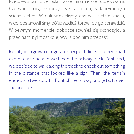
Rzeczywistość przerosła nasze najśmielsze oczekiwania.
Czerwona droga skończyła się na torach, za którymi była
ściana zieleni. W dali widzieliśmy cos w kształcie znaku,
wiec postanowiliśmy pójść wzdłuż torów, by go sprawdzić.
W pewnym momencie pobocze również się skończyło, a
przed nami był most kolejowy, a pod nim przepaść.
Reality overgrown our greatest expectations. The red road
came to an end and we faced the railway truck. Confused,
we decided to walk along the track to check out something
in the distance that looked like a sign. Then, the terrain
ended and we stood in front of the railway bridge built over
the precipe.