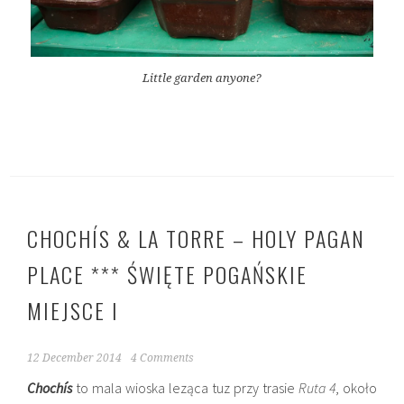
Little garden anyone?
CHOCHÍS & LA TORRE – HOLY PAGAN
PLACE *** ŚWIĘTE POGAŃSKIE
MIEJSCE I
12 December 2014
4 Comments
Chochís
to mala wioska leząca tuz przy trasie
Ruta 4
, około