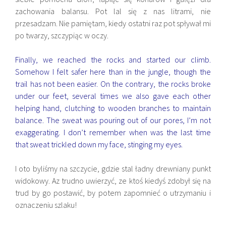
zachowania balansu. Pot lal się z nas litrami, nie
przesadzam. Nie pamiętam, kiedy ostatni raz pot spływał mi
po twarzy, szczypiąc w oczy.
Finally, we reached the rocks and started our climb.
Somehow I felt safer here than in the jungle, though the
trail has not been easier. On the contrary, the rocks broke
under our feet, several times we also gave each other
helping hand, clutching to wooden branches to maintain
balance. The sweat was pouring out of our pores, I’m not
exaggerating. I don’t remember when was the last time
that sweat trickled down my face, stinging my eyes.
I oto byliśmy na szczycie, gdzie stal ładny drewniany punkt
widokowy. Az trudno uwierzyć, ze ktoś kiedyś zdobył się na
trud by go postawić, by potem zapomnieć o utrzymaniu i
oznaczeniu szlaku!