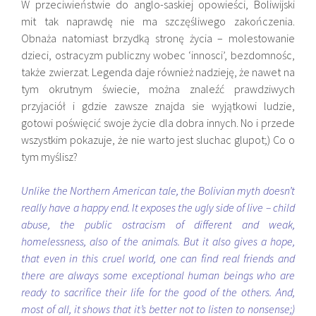
W przeciwieństwie do anglo-saskiej opowieści, Boliwijski
mit tak naprawdę nie ma szczęśliwego zakończenia.
Obnaża natomiast brzydką stronę życia – molestowanie
dzieci, ostracyzm publiczny wobec ‘innosci’, bezdomnośc,
także zwierzat. Legenda daje również nadzieję, że nawet na
tym okrutnym świecie, można znaleźć prawdziwych
przyjaciół i gdzie zawsze znajda sie wyjątkowi ludzie,
gotowi poświęcić swoje życie dla dobra innych. No i przede
wszystkim pokazuje, że nie warto jest sluchac glupot;) Co o
tym myślisz?
Unlike the Northern American tale, the Bolivian myth doesn’t
really have a happy end. It exposes the ugly side of live – child
abuse, the public ostracism of different and weak,
homelessness, also of the animals. But it also gives a hope,
that even in this cruel world, one can find real friends and
there are always some exceptional human beings who are
ready to sacrifice their life for the good of the others. And,
most of all, it shows that it’s better not to listen to nonsense;)