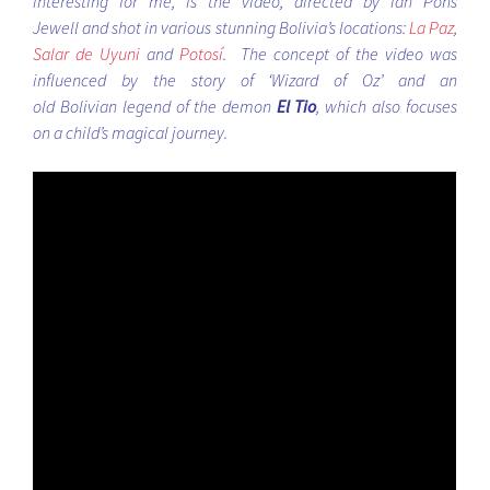
interesting for me, is the video, directed by Ian Pons
Jewell and shot in various stunning Bolivia’s locations:
La Paz
,
Salar de Uyuni
and
Potosí
. The concept of the video was
influenced by the story of ‘Wizard of Oz’ and an
old Bolivian legend of the demon
El Tio
, which also focuses
on a child’s magical journey.