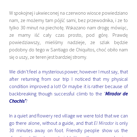
W spokojnej i ukwieconej na czerwono wiosce powiedziano
nam, ze możemy tam pójść sami, bez przewodnika, i ze to
tylko 30 minut na piechotę. Wskazano nam drogę mówiąc,
ze mamy iść cały czas prosto, pod górę. Prawdę
powiedziawszy, mieliśmy nadzieje, ze szlak będzie
podobny do tego w Santiago de Chiquitos, choć obiło nam
się o uszy, ze teren jest bardziej stromy.
We didn’t feel a mysterious power, however I must say, that
after returning from our trip I noticed that my physical
condition improved a lot! Or maybe it is rather because of
backbreaking though successful climb to the ‘
Mirador de
Chochis’
?
In a quiet and flowery red village we were told that we can
go there alone, without a guide, and that
El Mirador
is only
30 minutes away on foot. Friendly people show us the