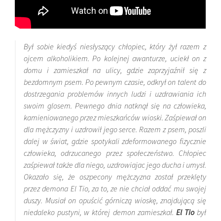
Był sobie kiedyś niesłyszący chłopiec, który żył razem z
ojcem alkoholikiem. Po kolejnej awanturze, uciekł on z
domu i zamieszkał na ulicy, gdzie zaprzyjaźnił się z
bezdomnym psem. Po pewnym czasie, odkrył on talent do
dostrzegania problemów innych ludzi i uzdrawiania ich
swoim glosem. Pewnego dnia natknął się na człowieka,
kamieniowanego przez mieszkańców wioski. Zaśpiewał on
dla mężczyzny i uzdrowił jego serce. Razem z psem, poszli
dalej w świat, gdzie spotykali zdeformowanego fizycznie
człowieka, odrzucanego przez społeczeństwo. Chłopiec
zaśpiewał także dla niego, uzdrowiajac jego ducha i umysł.
Okazało się, że oszpecony mężczyzna został przeklęty
przez demona El
Tio, za to, ze nie chciał oddać mu swojej
duszy. Musiał on opuścić górniczą wioskę, znajdującą się
niedaleko pustyni, w której demon zamieszkał.
El
Tio
był