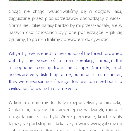
Chcąc nie chcąc, wsłuchiwaliśmy się w odgłosy lasu,
zagłuszane przez glos sprzedawcy dochodzący z wioski.
Normalnie, takie hałasy bardzo by mi przeszkadzały, ale w
naszych okolicznościach były one pocieszające – jak się
zgubimy, to po nich trafimy z powrotem do cywilizacji.
Willy-nilly, we listened to the sounds of the forest, drowned
out by the voice of a man speaking through the
microphone, coming from the village. Normally, such
noises are very disturbing to me, but in our circumstances,
they were reassuring – if we get lost we could get back to
civilization following that same voice.
W końcu dotarliśmy do skały i rozpoczęliśmy wspinaczkę.
Czułam się tu jakoś bezpieczniej niż w dżungli, mimo iż
droga łatwiejsza nie była. Wręcz przeciwnie, kruche skały
łamały się pod stopami, kilka razy również wyciągaliśmy do
siebie pomocna dłoń, łapiąc się konarów i gałęzi dla