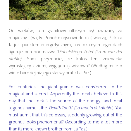
Od wieków, ten granitowy olbrzym był uważany za
magiczny i święty. Ponoć miejscowi do dziś wierzą, iż skala
ta jest punktem energetycznym, a w lokalnych legendach
figuruje ona pod nazwa
‘Diabelskiego Zeba’ (La muela del
diablo).
Sami przyznacie, ze kolos ten, znienacka
wyrastający z ziemi, wygląda zjawiskowo? (Według mnie o
wiele bardziej niż jego starszy brat z La Paz.)
For centuries, the giant granite was considered to be
magical and sacred. Apparently the locals believe to this
day that the rock is the source of the energy, and local
legends name it the
‘Devil’s Tooth
‘
(La muela del diablo
). You
must admit that this colossus, suddenly growing out of the
ground, looks phenomenal? (According to me a lot more
than its more known brother from La Paz.)