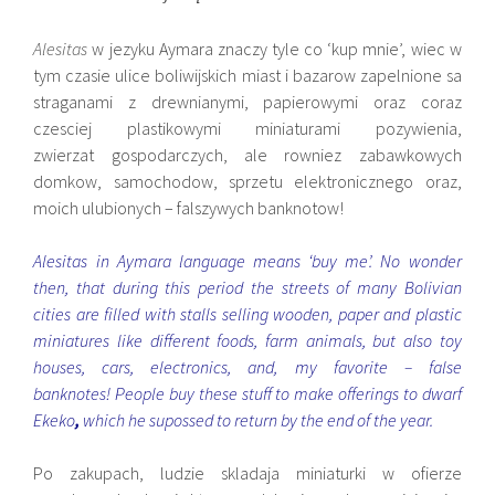
Alesitas
w jezyku Aymara znaczy tyle co ‘kup mnie’, wiec w
tym czasie ulice boliwijskich miast i bazarow zapelnione sa
straganami z drewnianymi, papierowymi oraz coraz
czesciej plastikowymi miniaturami pozywienia,
zwierzat gospodarczych, ale rowniez zabawkowych
domkow, samochodow, sprzetu elektronicznego oraz,
moich ulubionych – falszywych banknotow!
Alesitas in Aymara language means ‘buy me’. No wonder
then, that during this period the streets of many Bolivian
cities are filled with stalls selling wooden, paper and plastic
miniatures like different foods, farm animals, but also toy
houses, cars, electronics, and, my favorite – false
banknotes! People buy these stuff to make offerings to dwarf
Ekeko
,
which he supossed to return by the end of the year.
Po zakupach, ludzie skladaja miniaturki w ofierze