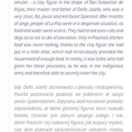
amulet – a clay figure in the shape of Don Sebastian de
Rojas, their master and father of Doña Josefa, who was a
very short, fat, jovial and red-faced Spaniard. After months
of siege, people of La Paz were in a desperate situation, as
food and water were scarce. They had to eat even cats and
dogs so as not to die of starvation. Only in Paulita’s kitchen
food was never lacking, thanks to the clay figure she had
put in a little altar, which had miraculously provided the
housemaid of enough food. In reality, it was Isidro who had
given her these provisions, as he was in the indigenous
army and therefore able to secretly enter the city.
Gdy Doña Josefa zachorowala z powodu niedozywienia,
Paulita postanowila podzielic sie jedzeniem ze swoja
pania i gubernatorem. Zapytana, skad ma swieze produkty
odpowiedziala, ze dzieki glinianej figurce, ktora nazwała
Ekheko, chroniac tym samym swojego lubego. I tak,
dzieki Paulicie i jej cudownej figurce, jak wszyscy mysleli,
caly dom przetrwal szesciomiesiecze oblezenie miasta,