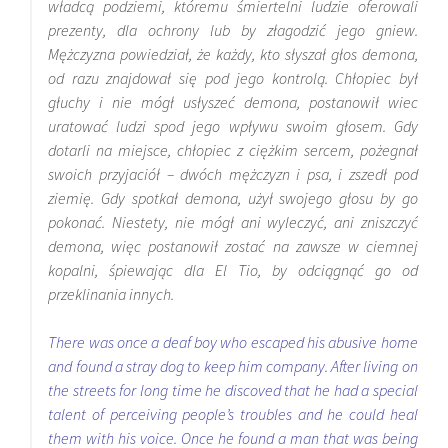
władcą podziemi, któremu śmiertelni ludzie oferowali
prezenty, dla ochrony lub by złagodzić jego gniew.
Mężczyzna powiedział, że każdy, kto słyszał głos demona,
od razu znajdował się pod jego kontrolą. Chłopiec był
głuchy i nie mógł usłyszeć demona, postanowił wiec
uratować ludzi spod jego wpływu swoim głosem. Gdy
dotarli na miejsce, chłopiec z ciężkim sercem, pożegnał
swoich przyjaciół – dwóch mężczyzn i psa, i zszedł pod
ziemię. Gdy spotkał demona, użył swojego głosu by go
pokonać. Niestety, nie mógł ani wyleczyć, ani zniszczyć
demona, więc postanowił zostać na zawsze w ciemnej
kopalni, śpiewając dla El
Tio, by odciągnąć go od
przeklinania innych.
There was once a deaf boy who escaped his abusive home
and found a stray dog to keep him company. After living on
the streets for long time he discoved that he had a special
talent of perceiving people’s troubles and he could heal
them with his voice. Once he found a man that was being