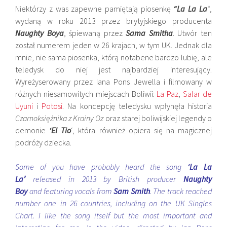
Niektórzy z was zapewne pamiętają piosenkę
“La La La
“,
wydaną w roku 2013 przez brytyjskiego producenta
Naughty Boya
, śpiewaną przez
Sama Smitha
. Utwór ten
został numerem jeden w 26 krajach, w tym UK. Jednak dla
mnie, nie sama piosenka, którą notabene bardzo lubię, ale
teledysk do niej jest najbardziej interesujący.
Wyreżyserowany przez Iana
Pons
Jewella i filmowany w
różnych niesamowitych miejscach Boliwii:
La Paz
,
Salar de
Uyuni
i
Potosi
. Na koncepcję teledysku wpłynęła historia
Czarnoksiężnika z Krainy Oz
oraz starej boliwijskiej legendy o
demonie
‘El
Tio
‘, która również opiera się na magicznej
podróży dziecka.
Some of you have probably heard the song
‘La La
La’
released in 2013 by British producer
Naughty
Boy
and featuring vocals from
Sam Smith
. The track reached
number one in 26 countries, including on the UK Singles
Chart. I like the song itself but the most important and