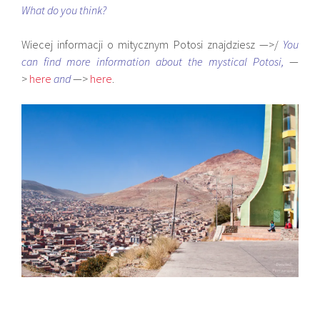
What do you think?
Wiecej informacji o mitycznym Potosi znajdziesz —>/
You
can find more information about the mystical Potosi,
—
>
here
and
—>
here
.