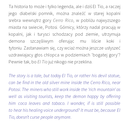
Ta historia to może i tylko legenda, ale i dziś El Tio, a raczej
jego diabelski pomnik, można znaleźć w starej kopalni
srebra wewnątrz gory
Cerro Rico
, w pobliżu najwyzszego
miasta na swiecie, Potosi. Górnicy, którzy nadal pracują w
kopalni, jak i turysci schodzacy pod ziemie, utrzymuja
demona szczęśliwym oferując mu liście koki i
tytoniu. Zastanawiam się, czy wciaż można jeszcze usłyszeć
uzdrawiajacy głos chlopca w podziemiach ‘bogatej gory’?
Pewnie tak, bo
El Tio
już nikogo nie przeklina.
The story is a tale, but today El Tio, or rather his devil statue,
can be find in the old silver mine inside the Cerro Rico, near
Potosi. The miners who still work inside the ‘rich mountain’ as
well as visiting tourists, keep the demon happy by offering
him coca leaves and tabaco. I wonder, if is still possible
to hear his healing voice underground? It must be, because El
Tio, doesn’t curse people anymore.