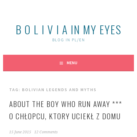
Skip
to
content
B O L I V I A IN MY EYES
BLOG IN PL/EN
MENU
TAG:
BOLIVIAN LEGENDS AND MYTHS
ABOUT THE BOY WHO RUN AWAY ***
O CHŁOPCU, KTORY UCIEKŁ Z DOMU
15 June 2015
12 Comments