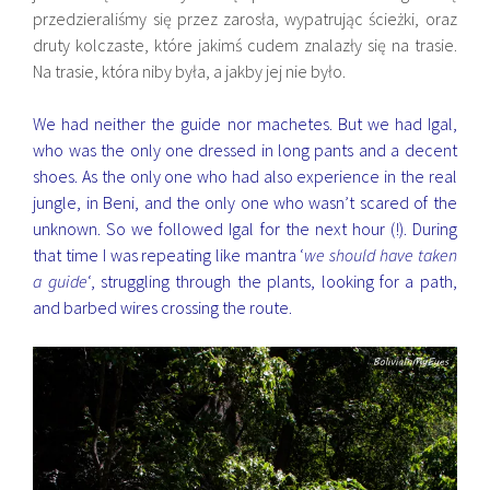
przedzieraliśmy się przez zarosła, wypatrując ścieżki, oraz
druty kolczaste, które jakimś cudem znalazły się na trasie.
Na trasie, która niby była, a jakby jej nie było.
We had neither the guide nor machetes. But we had Igal,
who was the only one dressed in long pants and a decent
shoes. As the only one who had also experience in the real
jungle, in Beni, and the only one who wasn’t scared of the
unknown. So we followed Igal for the next hour (!). During
that time I was repeating like mantra ‘
we should have taken
a guide
‘, struggling through the plants, looking for a path,
and barbed wires crossing the route.