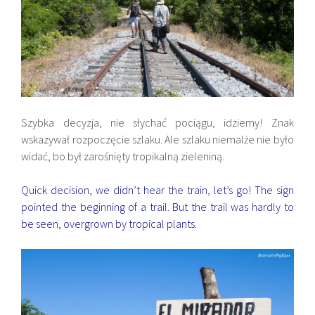
Szybka decyzja, nie słychać pociągu, idziemy! Znak
wskazywał rozpoczęcie szlaku. Ale szlaku niemalże nie było
widać, bo był zarośnięty tropikalną zieleniną.
Quick decision, we didn’t hear the train, let’s go! The sign
pointed the beginning of a trail. But the trail was hardly to
be seen, overgrown by tropical plants.