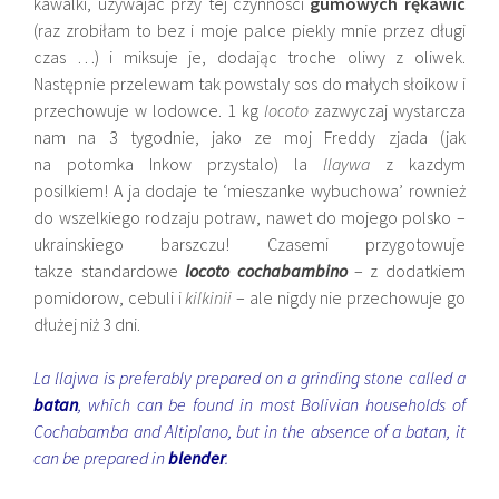
kawalki, uzywajac przy tej czynnosci
gumowych rękawic
(raz zrobiłam to bez i moje palce piekly mnie przez długi
czas …) i miksuje je, dodając troche oliwy z oliwek.
Następnie przelewam tak powstaly sos do małych słoikow i
przechowuje w lodowce. 1 kg
locoto
zazwyczaj wystarcza
nam na 3 tygodnie, jako ze moj Freddy zjada (jak
na potomka Inkow przystalo) la
llaywa
z kazdym
posilkiem! A ja dodaje te ‘mieszanke wybuchowa’ rownież
do wszelkiego rodzaju potraw, nawet do mojego polsko –
ukrainskiego barszczu! Czasemi przygotowuje
takze standardowe
locoto cochabambino
– z dodatkiem
pomidorow, cebuli i
kilkinii
– ale nigdy nie przechowuje go
dłużej niż 3 dni.
La llajwa is preferably prepared on a grinding stone called a
batan
, which can be found in most Bolivian households of
Cochabamba and Altiplano, but in the absence of a batan, it
can be prepared in
blender
.