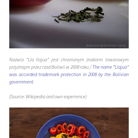
Nazwia “Lla llajua” jest chronionym znakiem towarowym
przyznaym przez rzad Boliwii w 2008 roku /
The name “Llajua”
was accorded trademark protection in 2008 by the Bolivian
government.
(Source: Wikipedia and own experience)