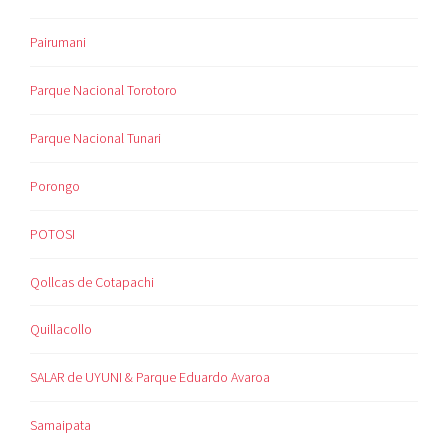
Pairumani
Parque Nacional Torotoro
Parque Nacional Tunari
Porongo
POTOSI
Qollcas de Cotapachi
Quillacollo
SALAR de UYUNI & Parque Eduardo Avaroa
Samaipata