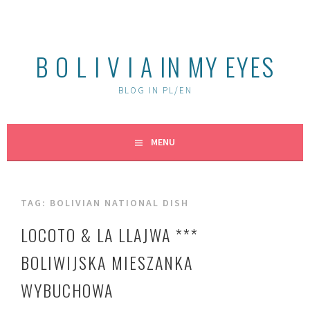
Skip
to
content
B O L I V I A IN MY EYES
BLOG IN PL/EN
MENU
TAG:
BOLIVIAN NATIONAL DISH
LOCOTO & LA LLAJWA ***
BOLIWIJSKA MIESZANKA
WYBUCHOWA