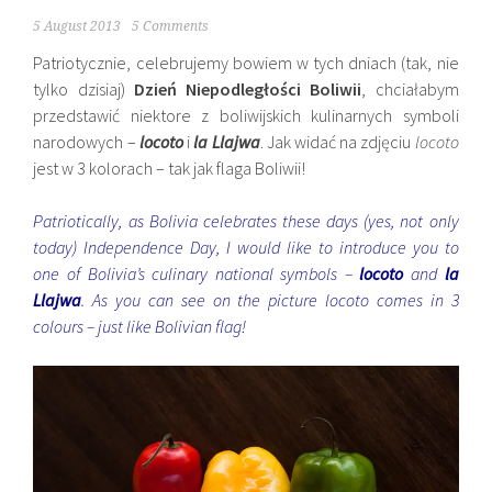
5 August 2013
5 Comments
Patriotycznie, celebrujemy bowiem w tych dniach (tak, nie
tylko dzisiaj)
Dzień Niepodległości Boliwii
, chciałabym
przedstawić niektore z boliwijskich kulinarnych symboli
narodowych –
locoto
i
la Llajwa
. Jak widać na zdjęciu
locoto
jest w 3 kolorach – tak jak flaga Boliwii!
Patriotically, as Bolivia celebrates these days (yes, not only
today) Independence Day, I would like to introduce you to
one of Bolivia’s culinary national symbols –
locoto
and
la
Llajwa
. As you can see on the picture locoto comes in 3
colours – just like Bolivian flag!