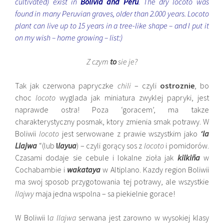
cultivated) exist in
Bolivia and Peru
. The dry locoto was
found in many Peruvian graves, older than 2.000 years. Locoto
plant can live up to 15 years in a tree-like shape – and I put it
on my wish – home growing – list:)
Z czym
to
sie je?
Tak jak czerwona papryczke
chili
– czyli
ostroznie
, bo
choc
locoto
wyglada jak miniatura zwyklej papryki, jest
naprawde ostra! Poza ‘goracem’, ma takze
charakterystyczny posmak, ktory zmienia smak potrawy. W
Boliwii
locoto
jest serwowane z prawie wszystkim jako
‘la
Llajwa
“(lub
l
layua
) – czyli gorący sos z
locoto
i pomidorów.
Czasami dodaje sie cebule i lokalne zioła jak
kilkiña
w
Cochabambie i
wakataya
w Altiplano. Kazdy region Boliwii
ma swoj sposob przygotowania tej potrawy, ale wszystkie
llajwy
maja jedna wspolna – sa piekielnie gorace!
W Boliwii l
a llajwa
serwana jest zarowno w wysokiej klasy