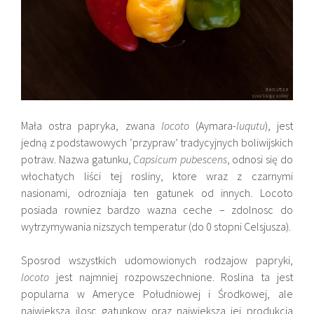
Mała ostra papryka, zwana
locoto
(Aymara-
luqutu
), jest
jedną z podstawowych ‘przypraw’ tradycyjnych boliwijskich
potraw. Nazwa gatunku,
Capsicum pubescens
, odnosi się do
włochatych liści tej rosliny, ktore wraz z czarnymi
nasionami, odrozniaja ten gatunek od innych. Locoto
posiada rowniez bardzo wazna ceche – zdolnosc do
wytrzymywania nizszych temperatur (do 0 stopni Celsjusza).
Sposrod wszystkich udomowionych rodzajow papryki,
locoto
jest najmniej rozpowszechnione. Roslina ta jest
popularna w Ameryce Południowej i Środkowej, ale
najwieksza ilosc gatunkow oraz najwieksza jej produkcja