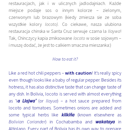
restauracjach, jak i w ulicznych jadlodajniach. Każde
miejsce podaje sos o innym kolorze – zielonym,
czerwonym lub brazowym (kiedy zmiesza sie ze soba
wszystkie kolory
locoto)
. Co ciekawe, nasza ulubiona
restauracja chinska w Santa Cruz serwuje czarna la
llaywa
!
Tak, Chinczycy kapia zmiksowane
locoto
w sosie sojowym –
i muszę dodać, że jest to calkiem smaczna mieszanka:)
How to eat it?
Like a red hot chili peppers –
with caution
! It’s really spicy
even though looks like a baby of regular pepper. Besides its
hotness, it has also distinctive taste that can change taste of
any dish. In Bolivia, locoto is served with almost everything
as ‘l
a Llajwa’
(or
llayua
) – a hot sauce prepared from
locoto and tomatoes. Sometimes onions are added and
some typical herbs like
kilkiña
(known elsewhere as
Bolivian Coriander
) in Cochabamba and
wakataya
in
Altiplano. Every part of Bolivia has its own way to prepare