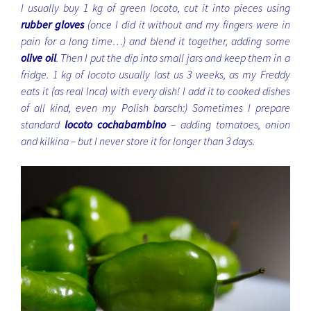
I usually buy 1 kg of green locoto, cut it into pieces using
rubber gloves
(once I did it without and my fingers were in
pain for a long time…) and blend it together, adding some
olive oil
. Then I put the dip into small jars and keep them in a
fridge. 1 kg of locoto usually last us 3 weeks, as my Freddy
eats it (as real Inca) with every dish! I add it to cooked dishes
of all kind, even my Polish barsch:)
Sometimes I prepare
standard
locoto cochabambino
– adding tomatoes, onion
and kilkina – but I never store it for longer than 3 days.