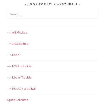
LOOK FOR IT! / WYSZUKAJ!
Search
for:
—> ANIMALitos
—> Art & Culture
—> Food
—> IRISH in Bolivia
—> Life 'n' Trouble
—> POLACY w Boliwii
Aguas Calientes