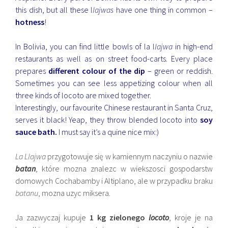
this dish, but all these l
lajwas
have one thing in common –
hotness
!
In Bolivia, you can find little bowls of la l
lajwa
in high-end
restaurants as well as on street food-carts. Every place
prepares
different colour
of the dip
– green or reddish.
Sometimes you can see less appetizing colour when all
three kinds of locoto are mixed together.
Interestingly, our favourite Chinese restaurant in Santa Cruz,
serves it black! Yeap, they throw blended locoto into
soy
sauce bath.
I must say it’s a quine nice mix:)
La Llajwa
przygotowuje się w kamiennym naczyniu o nazwie
batan
, które mozna znalezc w wiekszosci gospodarstw
domowych Cochabamby i Altiplano, ale w przypadku braku
batanu
, mozna uzyc miksera.
Ja zazwyczaj kupuje
1 kg zielonego
locoto
, kroje je na