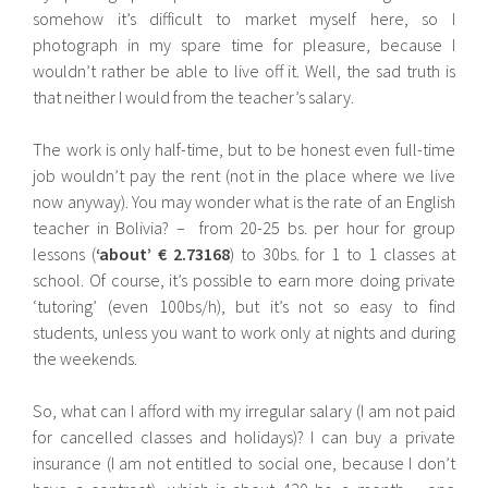
somehow it’s difficult to market myself here, so I
photograph in my spare time for pleasure, because I
wouldn’t rather be able to live off it. Well, the sad truth is
that neither I would from the teacher’s salary.
The work is only half-time, but to be honest even full-time
job wouldn’t pay the rent (not in the place where we live
now anyway). You may wonder what is the rate of an English
teacher in Bolivia? – from 20-25 bs. per hour for group
lessons (
‘about’ € 2.73168
) to 30bs. for 1 to 1 classes at
school. Of course, it’s possible to earn more doing private
‘tutoring’ (even 100bs/h), but it’s not so easy to find
students, unless you want to work only at nights and during
the weekends.
So, what can I afford with my irregular salary (I am not paid
for cancelled classes and holidays)? I can buy a private
insurance (I am not entitled to social one, because I don’t