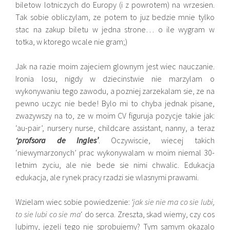
biletow lotniczych do Europy (i z powrotem) na wrzesien.
Tak sobie obliczylam, ze potem to juz bedzie mnie tylko
stac na zakup biletu w jedna strone… o ile wygram w
totka, w ktorego wcale nie gram;)
Jak na razie moim zajeciem glownym jest wiec nauczanie.
Ironia losu, nigdy w dziecinstwie nie marzylam o
wykonywaniu tego zawodu, a pozniej zarzekalam sie, ze na
pewno uczyc nie bede! Bylo mi to chyba jednak pisane,
zwazywszy na to, ze w moim CV figuruja pozycje takie jak:
‘au-pair’, nursery nurse, childcare assistant, nanny, a teraz
‘profsora de Ingles’
. Oczywiscie, wiecej takich
‘niewymarzonych’ prac wykonywalam w moim niemal 30-
letnim zyciu, ale nie bede sie nimi chwalic. Edukacja
edukacja, ale rynek pracy rzadzi sie wlasnymi prawami.
Wzielam wiec sobie powiedzenie:
‘jak sie nie ma co sie lubi,
to sie lubi co sie ma
‘ do serca. Zreszta, skad wiemy, czy cos
lubimy, jezeli tego nie sprobujemy? Tym samym okazalo