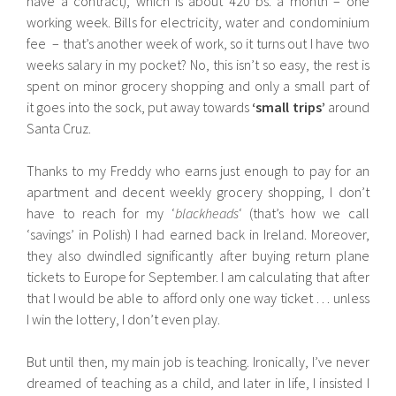
have a contract), which is about 420 bs. a month – one
working week. Bills for electricity, water and condominium
fee – that’s another week of work, so it turns out I have two
weeks salary in my pocket? No, this isn’t so easy, the rest is
spent on minor grocery shopping and only a small part of
it goes into the sock, put away towards
‘small trips’
around
Santa Cruz.
Thanks to my Freddy who earns just enough to pay for an
apartment and decent weekly grocery shopping, I don’t
have to reach for my ‘
blackheads
‘ (that’s how we call
‘savings’ in Polish) I had earned back in Ireland. Moreover,
they also dwindled significantly after buying return plane
tickets to Europe for September. I am calculating that after
that I would be able to afford only one way ticket … unless
I win the lottery, I don’t even play.
But until then, my main job is teaching. Ironically, I’ve never
dreamed of teaching as a child, and later in life, I insisted I