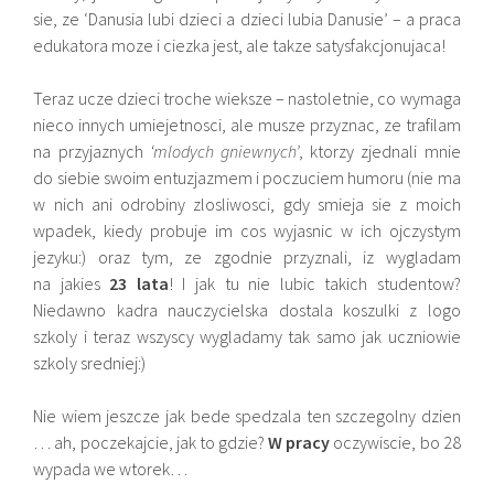
sie, ze ‘Danusia lubi dzieci a dzieci lubia Danusie’ – a praca
edukatora moze i ciezka jest, ale takze satysfakcjonujaca!
Teraz ucze dzieci troche wieksze – nastoletnie, co wymaga
nieco innych umiejetnosci, ale musze przyznac, ze trafilam
na przyjaznych
‘mlodych gniewnych’
, ktorzy zjednali mnie
do siebie swoim entuzjazmem i poczuciem humoru (nie ma
w nich ani odrobiny zlosliwosci, gdy smieja sie z moich
wpadek, kiedy probuje im cos wyjasnic w ich ojczystym
jezyku:) oraz tym, ze zgodnie przyznali, iz wygladam
na jakies
23 lata
! I jak tu nie lubic takich studentow?
Niedawno kadra nauczycielska dostala koszulki z logo
szkoly i teraz wszyscy wygladamy tak samo jak uczniowie
szkoly sredniej:)
Nie wiem jeszcze jak bede spedzala ten szczegolny dzien
… ah, poczekajcie, jak to gdzie?
W pracy
oczywiscie, bo 28
wypada we wtorek…