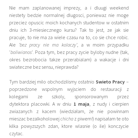
Nie mam zaplanowanej imprezy, a i dluugi weekend
niestety bedzie normalnej dlugosci, poniewaz nie moge
przeciez opuscic moich kochanych studentow w ostatnim
dniu ich 3-miesiecznego kursu? Tak to jest, ze jak sie
pracuje, to nie ma za wiele czasu na to, co sie chce robic.
Ale
‘bez pracy nie ma kolaczy’
, a w moim przypadku
‘
boliwianos
‘. Poza tym, bez pracy zycie byloby nudne (tak,
okres bezrobocia takze przerabialam) a wakacje i dni
swiateczne bez sensu, nieprawda?
Tym bardziej milo obchodzilismy ostatnio
Swieto Pracy
–
poprzedzone wspolnym wyjsciem do restauracji z
kolegami ze szkoly, sponsorowanym przez
dytektora placowki. A w dniu
1 maja
, z nudy i cierpien
zwiazanych z kacem (wiedziałam, że nie powinnam
mieszac bezalkoholowej
chicha
z piwem!) napisałam te oto
kilka powyzszych zdan, ktore wlasnie (o ile) konczycie
czytac.