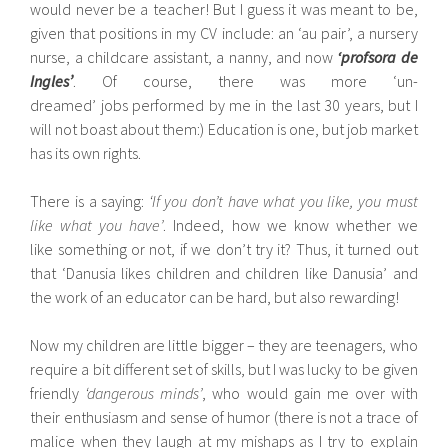
would never be a teacher! But I guess it was meant to be,
given that positions in my CV include: an ‘au pair’, a nursery
nurse, a childcare assistant, a nanny, and now
‘profsora de
Ingles’
. Of course, there was more ‘un-
dreamed’ jobs performed by me in the last 30 years, but I
will not boast about them:) Education is one, but job market
has its own rights.
There is a saying:
‘If you don’t have what you like, you must
like what you have’
. Indeed, how we know whether we
like something or not, if we don’t try it? Thus, it turned out
that ‘Danusia likes children and children like Danusia’ and
the work of an educator can be hard, but also rewarding!
Now my children are little bigger – they are teenagers, who
require a bit different set of skills, but I was lucky to be given
friendly
‘dangerous minds’
, who would gain me over with
their enthusiasm and sense of humor (there is not a trace of
malice when they laugh at my mishaps as I try to explain