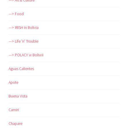
—> Art & Culture
—> Food
—> IRISH in Bolivia
—> Life 'n' Trouble
—> POLACY w Boliwii
Aguas Calientes
Apote
Buena Vista
Camiri
Chapare