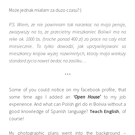
Może jednak miałam za duzo czasu?:)
P.S. Wiem, ze nie powinnam tak narzekac na moja pensje,
zwazywszy na to, ze przecietny mieszkaniec Boliwii ma na
reke ok. 1000 bs. (troche ponad 400 zl) za prace na caly etat
miesiecznie. To tylko dowodzi, jak uprzywilejowani sa
mieszkancy krajow wyzej rozwinietych, ktorzy maja wiekszy
standard zycia nawet bedac na zasilku…
***
Some of you could notice on my facebook profile, that
some time ago I added an
‘Open House’
to my job
experience. And what can Polish girl do in Bolivia without a
good knowledge of Spanish language?
Teach English
, of
course!
My photographic plans went into the background –