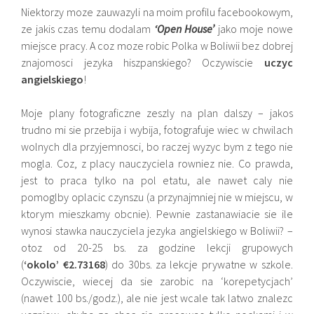
Niektorzy moze zauwazyli na moim profilu facebookowym,
ze jakis czas temu dodalam
‘Open House’
jako moje nowe
miejsce pracy. A coz moze robic Polka w Boliwii bez dobrej
znajomosci jezyka hiszpanskiego? Oczywiscie
uczyc
angielskiego
!
Moje plany fotograficzne zeszly na plan dalszy – jakos
trudno mi sie przebija i wybija, fotografuje wiec w chwilach
wolnych dla przyjemnosci, bo raczej wyzyc bym z tego nie
mogla. Coz, z placy nauczyciela rowniez nie. Co prawda,
jest to praca tylko na pol etatu, ale nawet caly nie
pomoglby oplacic czynszu (a przynajmniej nie w miejscu, w
ktorym mieszkamy obcnie). Pewnie zastanawiacie sie ile
wynosi stawka nauczyciela jezyka angielskiego w Boliwii? –
otoz od 20-25 bs. za godzine lekcji grupowych
(
‘okolo’
€2.73168
) do 30bs. za lekcje prywatne w szkole.
Oczywiscie, wiecej da sie zarobic na ‘korepetycjach’
(nawet 100 bs./godz.), ale nie jest wcale tak latwo znalezc