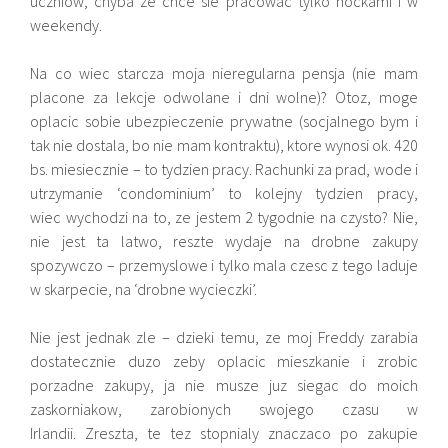
uczniow, chyba ze chce sie pracowac tylko nockami i w
weekendy.
Na co wiec starcza moja nieregularna pensja (nie mam
placone za lekcje odwolane i dni wolne)? Otoz, moge
oplacic sobie ubezpieczenie prywatne (socjalnego bym i
tak nie dostala, bo nie mam kontraktu), ktore wynosi ok. 420
bs. miesiecznie – to tydzien pracy. Rachunki za prad, wode i
utrzymanie ‘condominium’ to kolejny tydzien pracy,
wiec wychodzi na to, ze jestem 2 tygodnie na czysto? Nie,
nie jest ta latwo, reszte wydaje na drobne zakupy
spozywczo – przemyslowe i tylko mala czesc z tego laduje
w skarpecie, na ‘drobne wycieczki’.
Nie jest jednak zle – dzieki temu, ze moj Freddy zarabia
dostatecznie duzo zeby oplacic mieszkanie i zrobic
porzadne zakupy, ja nie musze juz siegac do moich
zaskorniakow, zarobionych swojego czasu w
Irlandii. Zreszta, te tez stopnialy znaczaco po zakupie