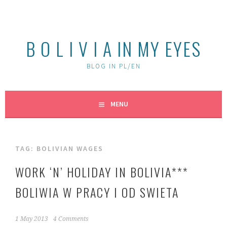
Skip
to
content
B O L I V I A IN MY EYES
BLOG IN PL/EN
MENU
TAG:
BOLIVIAN WAGES
WORK ‘N’ HOLIDAY IN BOLIVIA***
BOLIWIA W PRACY I OD SWIETA
1 May 2013
4 Comments