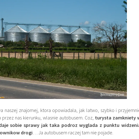
a naszej znajomej, ktora opowiadala, jak latwo, szybko i przyjemni
 przez nas kierunku, wlasnie autobusem. Coz,
turysta zamkniety 
zdaje sobie sprawy jak taka podroz wyglada z punktu widzeni
kownikow drogi
… Ja autobusem raczej tam nie pojade.