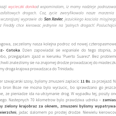
kazji
wycieczki donika
d wspominalam, iz mamy nadzieje podrozowa
sfaltowych drogach. Coz, zycie zweryfikowalo nasze marzenia 
 wczorajszej wyprawie do
San Xavier
, jezuickiego kosciola misyjnego
az Freddy chce kierowac jednynie na ‘polnych drogach’. Posluchajci
gowa, zaczelismy nasza kolejna podroz od nowej czteropasmowe
uz- Cotoka
. Dzien zapowiadal sie wspaniale do tego stopnia, z
ebo, przegapilam zjazd w kierunku ‘Puerto Suarez
‘
. Bez problem
 chwili znalezlismy sie na znajomej drodze prowadzacej do miasteczk
my droga krajowa prowadzaca do Trinidadu.
er szwajcarski szosy, bylismy zmuszeni zaplacic
11 Bs
. za przejazd. N
go bron Boze nie mozna bylo wyrzucic, bo sprawdzano go jeszcz
ane, ze pieniadze ida na utrzymanie drog. W wypadku tej, poszly on
nego. Nastepnych 70 kilometrow bylo prawdziwa udreka –
zamias
ny zielony krajobraz za oknem, zmuszeni bylismy wypatrywa
wierzchni
, jadac slalomem po prostej drodze. Niewielu kierowco