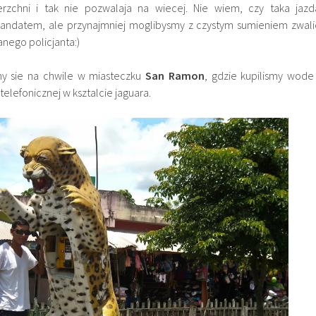
erzchni i tak nie pozwalaja na wiecej. Nie wiem, czy taka jazd
mandatem, ale przynajmniej moglibysmy z czystym sumieniem zwali
nego policjanta:)
my sie na chwile w miasteczku
San Ramon
, gdzie kupilismy wode 
telefonicznej w ksztalcie jaguara.