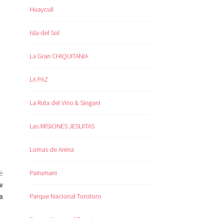
Huayculi
Isla del Sol
La Gran CHIQUITANIA
LA PAZ
La Ruta del Vino & Singani
Las MISIONES JESUITAS
Lomas de Arena
e
Pairumani
w
a
Parque Nacional Torotoro