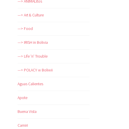
—> ANIMALitos
—> Art & Culture
—> Food
—> IRISH in Bolivia
—> Life 'n' Trouble
—> POLACY w Boliwii
Aguas Calientes
Apote
Buena Vista
Camiri