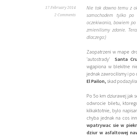
Nie tak dawno temu z o
17 February 2014
samochodem tylko po a
2 Comments
oczekiwania, bowiem po
zmienilismy zdanie. Ter
dlaczego:)
Zaopatrzeni w mape dro
‘autostrady’
Santa Cr
wgapiona w blekitne ni
jednak zawrocilismy i po
El Pailon,
skad podazylis
Po 5o km dziurawej jak s
odwrocie biletu, ktore
kilkaktotnie, bylo napis
chyba jednak na cos in
wpatrywac sie w piek
dziur w asfaltowej na