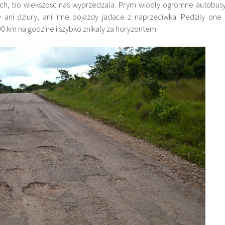
ych, bo wiekszosc nas wyprzedzala. Prym wiodly ogromne autobusy
y ani dziury, ani inne pojazdy jadace z naprzeciwka. Pedzily one 
00 km na godzine i szybko znikaly za horyzontem.