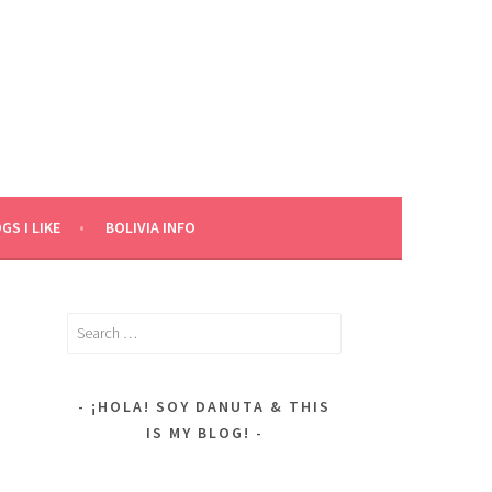
GS I LIKE
BOLIVIA INFO
Search
for:
¡HOLA! SOY DANUTA & THIS
IS MY BLOG!