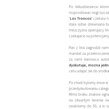
Po kilkudziesieciu kil
rozprostowac nogi (szcze
‘
Los Troncos’
czekala n
stala sobie drewniana b
mezczyzna operujacy lina.
czekajace na potencjalnyc
Pan z lina zagrodzil na
mandat za przekroczenie
za nami kierowca auto
dyskutuje, mozna jed
celu udajac sie do srodka
Po chwili bylismy znow 
przedyskutowaniu calego 
Mimo braku znakow ogran
na otwartym terenie n
zwalniamy do 50, a w s