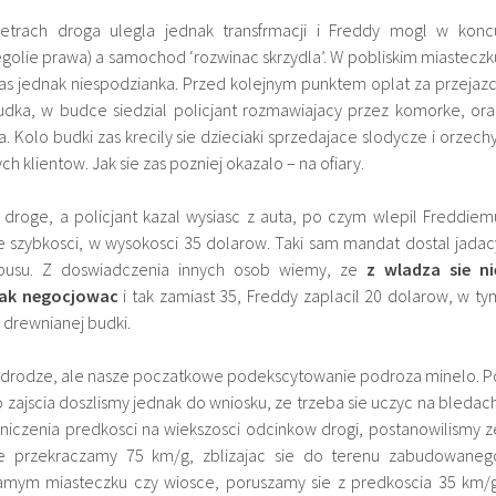
ometrach droga ulegla jednak transfrmacji i Freddy mogl w konc
golie prawa) a samochod ‘rozwinac skrzydla’. W pobliskim miasteczk
as jednak niespodzianka. Przed kolejnym punktem oplat za przejazd
udka, w budce siedzial policjant rozmawiajacy przez komorke, ora
 Kolo budki zas krecily sie dzieciaki sprzedajace slodycze i orzechy
h klientow. Jak sie zas pozniej okazalo – na ofiary.
m droge, a policjant kazal wysiasc z auta, po czym wlepil Freddiem
 szybkosci, w wysokosci 35 dolarow. Taki sam mandat dostal jadac
busu. Z doswiadczenia innych osob wiemy, ze
z wladza sie ni
nak negocjowac
i tak zamiast 35, Freddy zaplacil 20 dolarow, w ty
 drewnianej budki.
w drodze, ale nasze poczatkowe podekscytowanie podroza minelo. P
zajscia doszlismy jednak do wniosku, ze trzeba sie uczyc na bledach
iczenia predkosci na wiekszosci odcinkow drogi, postanowilismy z
ie przekraczamy 75 km/g, zblizajac sie do terenu zabudowaneg
amym miasteczku czy wiosce, poruszamy sie z predkoscia 35 km/g