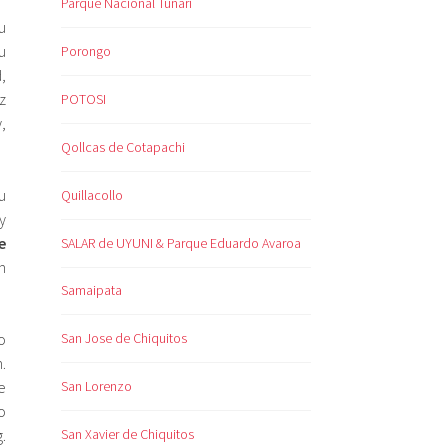
Parque Nacional Tunari
u
u
Porongo
,
z
POTOSI
,
Qollcas de Cotapachi
u
Quillacollo
y
e
SALAR de UYUNI & Parque Eduardo Avaroa
m
Samaipata
o
San Jose de Chiquitos
.
San Lorenzo
e
o
San Xavier de Chiquitos
.