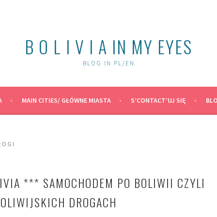
B O L I V I A IN MY EYES
BLOG IN PL/EN
A
MAIN CITIES/ GŁÓWNE MIASTA
S’CONTACT’UJ SIĘ
BLO
ROGI
IVIA *** SAMOCHODEM PO BOLIWII CZYLI
BOLIWIJSKICH DROGACH