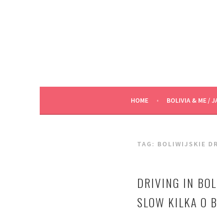
Skip
to
content
HOME
BOLIVIA & ME / J
TAG:
BOLIWIJSKIE D
DRIVING IN BOL
SLOW KILKA O 