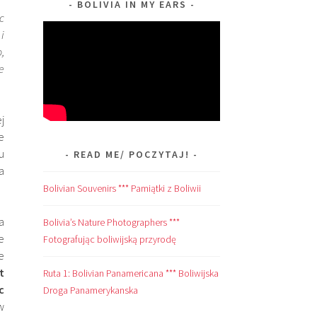
BOLIVIA IN MY EARS
c
i
,
e
j
e
u
READ ME/ POCZYTAJ!
a
Bolivian Souvenirs *** Pamiątki z Boliwii
a
Bolivia’s Nature Photographers ***
e
Fotografując boliwijską przyrodę
e
t
Ruta 1: Bolivian Panamericana *** Boliwijska
c
Droga Panamerykanska
w