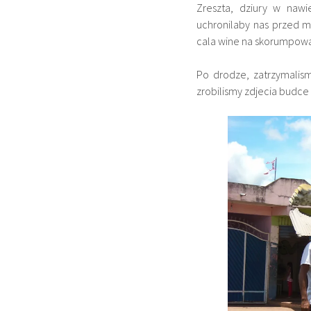
Zreszta, dziury w nawi
uchronilaby nas przed 
cala wine na skorumpowa
Po drodze, zatrzymalis
zrobilismy zdjecia budce 