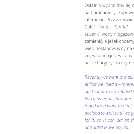
Ostatnio wybraliśmy się
na hamburgery. Zapowia
Internecie. Przy zamówien
Cola’, ‘Fanta’, ‘Sprite
szklanki wody niegazow
zamienić, a jeżeli chcem
wiec postanowiliśmy na
co, w końcu jest w cenie
nasze burgery, po czym za
Recently we went to a quit
At first we liked it – inte
out that drink is included i
two glasses of still water
it and if we want to drink
decided to wait until we g
for it, so it can ‘sit’ o
and didn’t leave any tip.