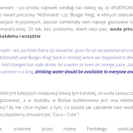
 wredni – po prostu napiwek według nas należy się za WYJATKOW
e nawet poczciwy ‘McDonalds’ czy ‘Burger King’, w których zdarzał
uacjach kryzysowych, zawsze zamieniały nam napoje gazowane n
marańczowy. Ot tak, bez problemu, klient nasz pan,
woda pitn
każdemu i wszędzie
.
ple – we jus think that a tip should be given for an exceptional service
‘McDonald’s and ‘Burger King’ back in Ireland, where we happened to din
ys had changed our soda drinks for a water or even an orange juice. Jus
 customer is a king,
drinking water should be available to everyone an
ektórych tutejszych restauracji dziwią tym bardziej, ze woda zazwycza
 gazowane, a w dodatku w Boliwii butelkowana jest ona właśni
any’
! Az nie chce myśleć o tym, co będzie jak zabraknie nam wod
cy będziemy zmuszeni pic ‘Coca – Cole’?
jęcia, zrobione przez mamę Freddiego podcza