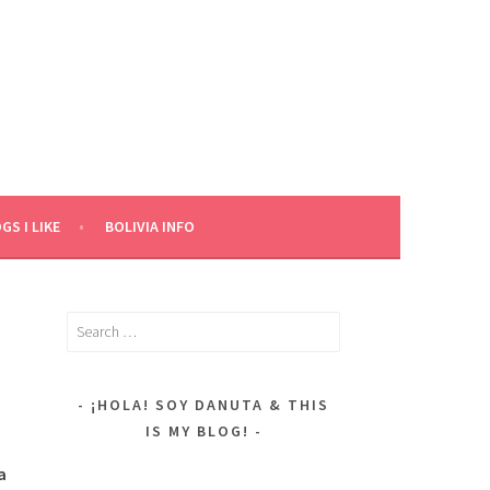
GS I LIKE
BOLIVIA INFO
Search
for:
¡HOLA! SOY DANUTA & THIS
IS MY BLOG!
a