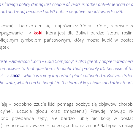
’s foreign policy during last couple of years is rather anti-American or a
heard and read, because I didn’t notice negative mood towards USA.
akować – bardzo ceni się tutaj również ‘Coca – Cole’, zapewne z
ropagowanie —>
koki
, która jest dla Boliwii bardzo istotną roślin
ieoficjalnym symbolem państwowym, który można kupić w postac
ątek.
taste – American ‘Coca – Cola Company’ is also greatly appreciated here
 an answer to that question, I thought that probably it’s because of th
of —>
coca
– which is a very important plant cultivated in Bolivia. Its le
 the state, which can be bought in the form of key chains and other touris
lbiają – podobno zzucie liści pomaga pozbyć się objawów chorob
ocyjnej, uczucia głodu oraz zmęczenia:) Prawdę mówiąc ni
bno przebarwia zęby, ale bardzo lubię pic kokę w postac
’
:) Te polecam zawsze – na gorąco lub na zimno! Najlepiej smakuj