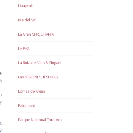
Huayculi
Isla del Sol
La Gran CHIQUITANIA
LA PAZ
La Ruta del Vino & Singani
e
Las MISIONES JESUITAS
ą
t
Lomas de Arena
a
y
Pairumani
Parque Nacional Torotoro
,
y