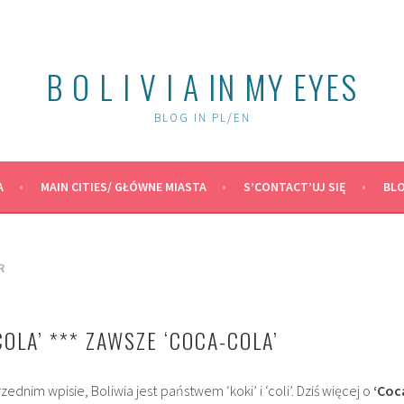
B O L I V I A IN MY EYES
BLOG IN PL/EN
A
MAIN CITIES/ GŁÓWNE MIASTA
S’CONTACT’UJ SIĘ
BLO
R
OLA’ *** ZAWSZE ‘COCA-COLA’
nim wpisie, Boliwia jest państwem ‘koki’ i ‘coli’. Dziś więcej o
‘Coc