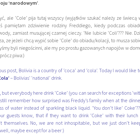
poju ‘narodowym’
.
ć, ale ‘Cole’ pija tutaj wszyscy (wyjątków szukać należy ze świecą 
ziś pamiętam zdziwienie rodziny Freddiego, kiedy podczas obiad
ody, zamiast musującej czarnej cieczy. ‘Nie lubicie ‘Coli’??? Nie. Dzi
a, ze jeżeli chcą wypić sobie ‘Cole’ do obiadu/kolacji, to musza sobi
ebyśmy byli niegościnni, ale my po prostu gazowanych napojów w dom
prócz piwa:)
us post, Bolivia is a country of ‘coca’ and ‘cola’. Today I would like t
Cola’
– Bolivias’ ‘national’ drink.
, but everybody here drink ‘Coke’ (you can search for exceptions ‘wit
I still remember how surprised was Freddy’s family when at the dinne
s of water instead of sparkling black liquid. ‘You don’t like’ Coke’??
our guests know, that if they want to drink ‘Coke’ with their lunch 
 it themselves. No, we are not inhospitable, but we just don’t kee
(well, maybe except for a beer:)