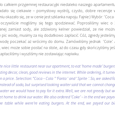
 do całkiem przyjemnej restauracyjki niedaleko naszego apartamentu
dało się ciekawie – pomysłowy wystrój, czysto, dobre recenzje 
iu okazało się, ze w cenie jest szklanka napoju. Fajnie:) Wybór: ‘Coca 
’ – oczywiście mogliśmy się tego spodziewać. Poprosiliśmy wiec o 
anej zamiast sody, ale zdziwiony kelner powiedział, ze nie możn
y pic wodę, musimy za nią dodatkowo zapłacić. Cóż, zgredy jesteśmy
 wodę poczekać aż wrócimy do domu. Zamówiliśmy jednak ‘Cole’. 
, wiec może sobie postać na stole, aż do czasu gdy skończyliśmy jeś
płaciliśmy i wyszliśmy nie zostawiając napiwku.
e nice little restaurant near our apartment, to eat ‘home made’ burgers
resting decor, clean, good reviews in the internet. While ordering, it turn
n a price. Selection: “Coca – Cola ” ‘Fanta ‘ and ‘ Sprite ‘. So, we asked f
 instead of soda, but surprised looking waiter said that we cannot chang
 water we would have to pay for it extra. Well, we are not greedy but w
et home to drink our water. We also ordered ‘Coke’ – in the end we paye
n the table while were’re eating burgers. At the end, we payed our bil