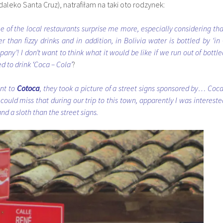
daleko Santa Cruz), natrafiłam na taki oto rodzynek:
me of the local restaurants surprise me more, especially considering tha
 than fizzy drinks and in addition, in Bolivia water is bottled by ‘in 
ny’! I don’t want to think what it would be like if we run out of bottle
ed to drink ‘Coca – Cola’
?
nt to
Cotoca
, they took a picture of a street signs sponsored by… Coca
could miss that during our trip to this town, apparently I was intereste
d a sloth than the street signs.