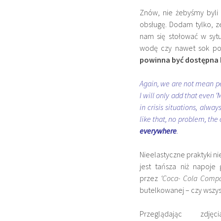
Znów, nie żebyśmy byli
obsługę. Dodam tylko, z
nam się stołować w syt
wodę czy nawet sok po
powinna być dostępna 
Again, we are not mean peo
I will only add that even 
in crisis situations, alwa
like that, no problem, the
everywhere
.
Nieelastyczne praktyki ni
jest tańsza niż napoje
przez
‘Coca- Cola Comp
butelkowanej – czy wszys
Przeglądając zd