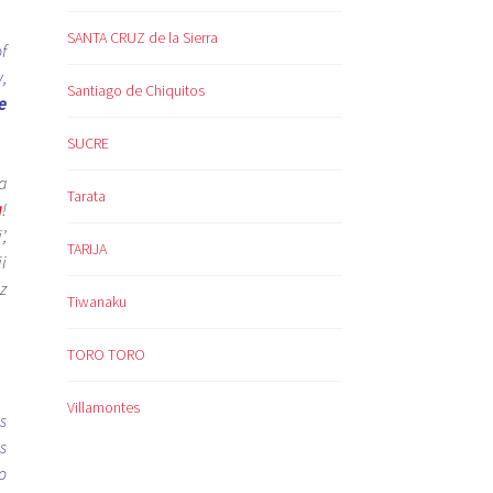
SANTA CRUZ de la Sierra
f
,
Santiago de Chiquitos
e
SUCRE
a
Tarata
a
!
,
TARIJA
i
z
Tiwanaku
TORO TORO
Villamontes
s
s
o