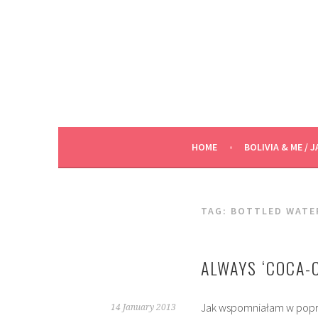
Skip
to
content
HOME
BOLIVIA & ME / J
TAG:
BOTTLED WATE
ALWAYS ‘COCA-C
Jak wspomniałam w poprzed
14 January 2013