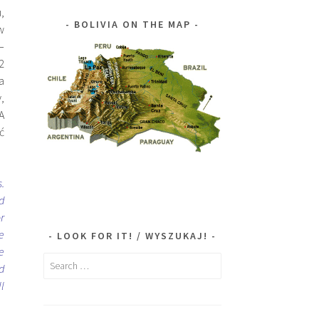
,
BOLIVIA ON THE MAP
w
–
2
a
,
A
ć
.
ed
or
e
LOOK FOR IT! / WYSZUKAJ!
e
Search
d
for:
l