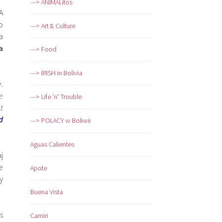
—> ANIMALitos
A
o
—> Art & Culture
a
a
—> Food
—> IRISH in Bolivia
.
e
—> Life 'n' Trouble
t
d
—> POLACY w Boliwii
Aguas Calientes
j
e
Apote
y
Buena Vista
s
Camiri