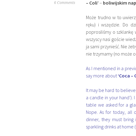
– Coli’
–
boliwijskim na
6 Comments
Może trudno w to uwierzy
ręku) i wszędzie. Do d
poprosiliśmy o szklankę w
wszyscy nasi goście wiedz
ja sami przynieść. Nie ż
nie trzymamy (no może o
As I mentioned in a previo
say more about
‘Coca – 
It may be hard to believe
a candle in your hand’). 
table we asked for a glas
Nope. As for today, all 
dinner, they must bring
sparkling drinks at home 