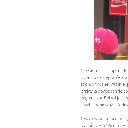
Nie wiem, jak mogłam to
byłam bardziej zaoferow
sponsorowane właśnie p
praktyka powszechnie spo
zagraniczna Boliwii jest 
i czyta, ponieważ ja żad
Yep, these in Cotoca are 
as a former Bolivian aerli