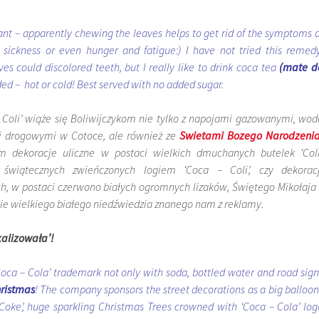
ant – apparently chewing the leaves helps to get rid of the symptoms o
n sickness or even hunger and fatigue:) I have not tried this remedy
es could discolored teeth, but I really like to drink coca tea
(mate d
d – hot or cold! Best served with no added sugar.
– Coli’ wiąże się Boliwijczykom nie tylko z napojami gazowanymi, wod
i drogowymi w Cotoce, ale również ze
Swietami Bozego Narodzeni
 dekoracje uliczne w postaci wielkich dmuchanych butelek ‘Coli’
 świątecznych zwieńczonych logiem ‘Coca – Coli’, czy dekoracj
ch, w postaci czerwono białych ogromnych lizaków, Świętego Mikołaja 
cie wielkiego białego niedźwiedzia znanego nam z reklamy.
kalizowała’!
“Coca – Cola’ trademark not only with soda, bottled water and road sign
ristmas
! The company sponsors the street decorations as a big balloon
 ‘Coke’, huge sparkling Christmas Trees crowned with ‘Coca – Cola’ log