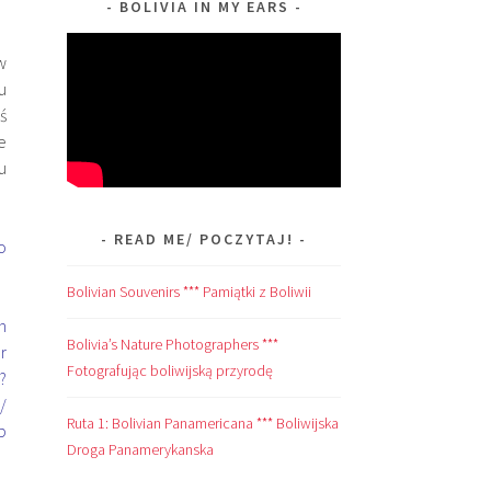
BOLIVIA IN MY EARS
w
u
ś
e
u
READ ME/ POCZYTAJ!
o
Bolivian Souvenirs *** Pamiątki z Boliwii
h
Bolivia’s Nature Photographers ***
r
Fotografując boliwijską przyrodę
?
/
Ruta 1: Bolivian Panamericana *** Boliwijska
p
Droga Panamerykanska