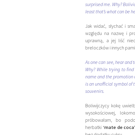
surprised me. Why? Bolivia
least that’s what can be 
Jak widać, słychać i sm
względu na nazwę i p
uprawną, a jej liść n
breloczków i innych pami
As one can see, hear and 
Why? While trying to find
name and the promotion 
is an unofficial symbol of
souvenirs.
Boliwijczycy kokę uwie
wysokościowej, lokom
próbowałam, bo podo
herbatki
‘mate de coca
bez dodatku cukru.