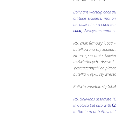
Bolivians worship coca pl
altitude sickness, motio
because I heard coca leav
coca
)! Always recommende
P.S. Znak firmowy ‘Coca 
butelkowana czy znakam
Firma sponsoruje bowiem
rozświetlonych drzewek
‘przestrzennych’ na placa
butelka w ręku, czy wresz
Boliwia zupełnie się
‘zko
P.S. Bolivians associate 
in Cotoca but also with
Ch
in the form of bottles of