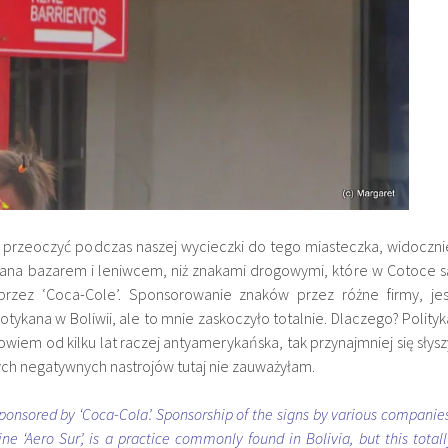
 przeoczyć podczas naszej wycieczki do tego miasteczka, widoczni
ana bazarem i leniwcem, niż znakami drogowymi, które w Cotoce s
rzez ‘Coca-Cole’. Sponsorowanie znaków przez różne firmy, jes
tykana w Boliwii, ale to mnie zaskoczyło totalnie. Dlaczego? Polityk
bowiem od kilku lat raczej antyamerykańska, tak przynajmniej się słysz
nych negatywnych nastrojów tutaj nie zauważyłam.
sponsored by ‘Coca-Cola’. Sponsorship of the signs by various companies
ne ‘Aero Sur’, is a practice commonly found in Bolivia, but this totall