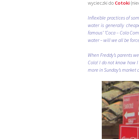
wycieczki do
Cotoki
(nie
Inflexible practices of so
water is generally cheaper
famous’ ‘Coca – Cola Compa
water – will we all be forc
When Freddy’s parents we
Cola! I do not know how I 
more in Sunday’s market an