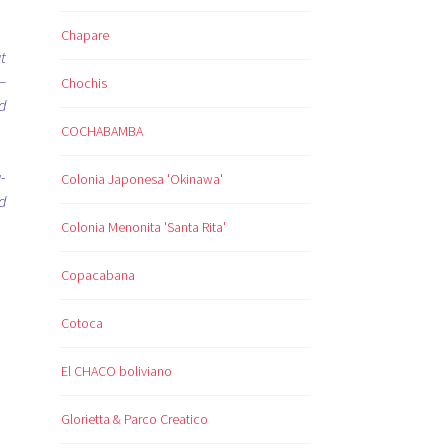
Chapare
t
–
Chochis
d
COCHABAMBA
-
Colonia Japonesa 'Okinawa'
d
Colonia Menonita 'Santa Rita'
Copacabana
Cotoca
El CHACO boliviano
Glorietta & Parco Creatico