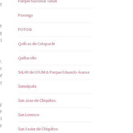
Parque Nacional Tunari
t
Porongo
e
POTOSI
ą
i
Qollcas de Cotapachi
Quillacollo
.
e
SALAR de UYUNI & Parque Eduardo Avaroa
af
t
Samaipata
San Jose de Chiquitos
y
e
San Lorenzo
i
e
San Xavier de Chiquitos