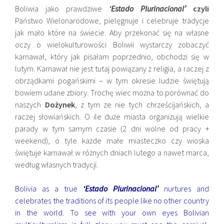
Boliwia jako prawdziwe
‘Estado Plurinacional’
czyli
Państwo Wielonarodowe, pielęgnuje i celebruje tradycje
jak mało które na świecie. Aby przekonać się na własne
oczy o wielokulturowości Boliwii wystarczy zobaczyć
karnawał, który jak pisałam poprzednio, obchodzi się w
lutym. Karnawał nie jest tutaj powiązany z religia, a raczej z
obrządkami pogańskimi – w tym okresie ludzie świętują
bowiem udane zbiory. Trochę wiec można to porównać do
naszych
Dożynek
, z tym ze nie tych chrześcijańskich, a
raczej słowiańskich. O ile duże miasta organizują wielkie
parady w tym samym czasie (2 dni wolne od pracy +
weekend), o tyle każde małe miasteczko czy wioska
świętuje karnawał w różnych dniach lutego a nawet marca,
według własnych tradycji.
Bolivia as a true
‘Estado Plurinacional’
nurtures and
celebrates the traditions of its people like no other country
in the world. To see with your own eyes Bolivian