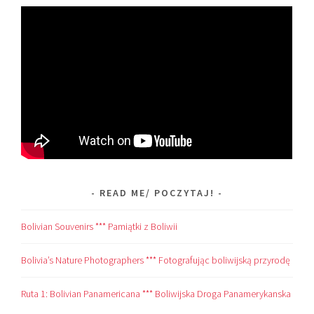
READ ME/ POCZYTAJ!
Bolivian Souvenirs *** Pamiątki z Boliwii
Bolivia’s Nature Photographers *** Fotografując boliwijską przyrodę
Ruta 1: Bolivian Panamericana *** Boliwijska Droga Panamerykanska