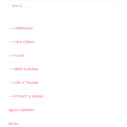
Search
for:
—> ANIMALitos
—> Art & Culture
—> Food
—> IRISH in Bolivia
—> Life 'n' Trouble
—> POLACY w Boliwii
Aguas Calientes
Apote