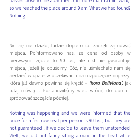
passes close to the apartment (no more than 10 min. walk),
so we reached the place around 9 am. What we had found?
Nothing.
Nic się nie działo, ludzie dopiero co zaczęli zajmować
miejsca. Poinformowano nas, ze cena od osoby w
pierwszym rzędzie to 90 bs., ale nikt nie gwarantuje
miejsca, jeżeli je opuścimy. Cóż, nie uśmiechało nam się
siedzieć w upale w oczekiwaniu na rozpoczęcie imprezy,
która już dawno powinna się kręcić –
‘hora Boliviana’,
jak
tutaj mówią… Postanowiliśmy wiec wrócić do domu i
spróbować szczęścia później.
Nothing was happening and we were informed that the
price for a first row seat per person is 90 bs. , but they are
not guaranteed , if we decide to leave them unattended.
Well, we did not fancy sitting around in the heat while