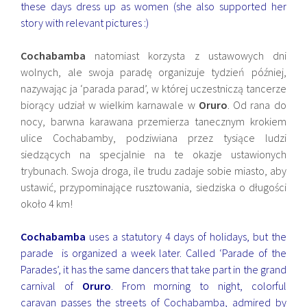
these days dress up as women (she also supported her
story with relevant pictures :)
Cochabamba
natomiast korzysta z ustawowych dni
wolnych, ale swoja paradę organizuje tydzień później,
nazywając ja ‘parada parad’, w której uczestniczą tancerze
biorący udział w wielkim karnawale w
Oruro
. Od rana do
nocy, barwna karawana przemierza tanecznym krokiem
ulice Cochabamby, podziwiana przez tysiące ludzi
siedzących na specjalnie na te okazje ustawionych
trybunach. Swoja droga, ile trudu zadaje sobie miasto, aby
ustawić, przypominające rusztowania, siedziska o długości
około 4 km!
Cochabamba
uses a statutory 4 days of holidays, but the
parade is organized a week later. Called ‘Parade of the
Parades’, it has the same dancers that take part in the grand
carnival of
Oruro
. From morning to night, colorful
caravan passes the streets of Cochabamba, admired by