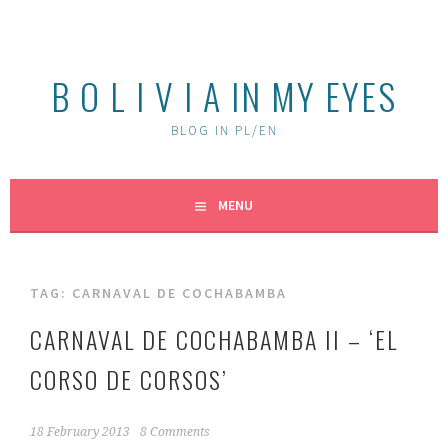
Skip
to
content
B O L I V I A IN MY EYES
BLOG IN PL/EN
MENU
TAG:
CARNAVAL DE COCHABAMBA
CARNAVAL DE COCHABAMBA II – ‘EL
CORSO DE CORSOS’
18 February 2013
8 Comments