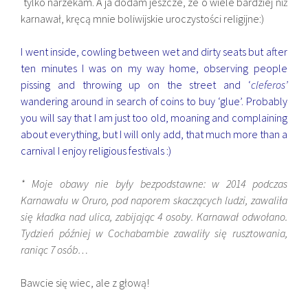
tylko narzekam. A ja dodam jeszcze, ze o wiele bardziej niż
karnawał, kręcą mnie boliwijskie uroczystości religijne:)
I went inside, cowling between wet and dirty seats but after
ten minutes I was on my way home, observing people
pissing and throwing up on the street and ‘
cleferos’
wandering around in search of coins to buy ‘glue’. Probably
you will say that I am just too old, moaning and complaining
about everything, but I will only add, that much more than a
carnival I enjoy religious festivals :)
* Moje obawy nie były bezpodstawne: w 2014 podczas
Karnawału w Oruro, pod naporem skaczących ludzi, zawaliła
się kładka nad ulica, zabijając 4 osoby. Karnawał odwołano.
Tydzień później w Cochabambie zawaliły się rusztowania,
raniąc 7 osób…
Bawcie się wiec, ale z głową!