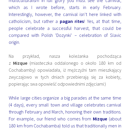
multiculturalism in full glory you must see the carnival,
which as I wrote before, starts in early February.
Interestingly, however, the carnival isn’t here linked with
catholicism, but rather a
pagan rites
! Yes, at that time,
people celebrate a successful harvest, that could be
compared with Polish ‘Dozynki’ – celebration of Slavic
origin.
Na przykład, nasza koleżanka pochodząca
z
Mizque
(miasteczka oddalonego o około 180 km od
Cochabamby) opowiadała, iż mężczyźni tam mieszkający
zwyczajowo w tych dniach przebierają się za kobiety,
popierając swa opowieść odpowiednimi zdjęciami:)
While large cities organize a big parades at the same time
(4 days), every small town and village celebrates carnival
through February and March, honoring their own traditions.
For example, our friend who comes from
Mizque
(about
180 km from Cochabamba) told us that traditionally men in