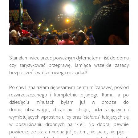
Stanęłam wiec przed poważnym dylematem – iść do domu
czy zaryzykować przeprawę, łamiąca wszelkie zasady
bezpieczeństwa i zdrowego rozsądku?
Po chwili znalazłam się w samym centrum ‘zabawy’, pośród
rozwrzeszczanego i kompletnie pijanego tłumu, a po
dziesięciu minutach byłam już w drodze do
domu, obserwując, chcąc nie chcąc, ludzi sikających i
wymiotujących wprost na ulicy oraz ‘
cleferos
‘ tułających się
w poszukiwaniu drobnych na ‘klej’.. No dobra, pewnie
powiecie, ze stara i nudna już jestem, nie pale, nie pije –