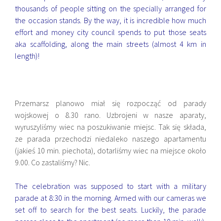
thousands of people sitting on the specially arranged for
the occasion stands. By the way, it is incredible how much
effort and money city council spends to put those seats
aka scaffolding, along the main streets (almost 4 km in
length)!
Przemarsz planowo miał się rozpocząć od parady
wojskowej o 8.30 rano. Uzbrojeni w nasze aparaty,
wyruszyliśmy wiec na poszukiwanie miejsc. Tak się składa,
ze parada przechodzi niedaleko naszego apartamentu
(jakieś 10 min. piechota), dotarliśmy wiec na miejsce około
9.00. Co zastaliśmy? Nic.
The celebration was supposed to start with a military
parade at 8:30 in the morning. Armed with our cameras we
set off to search for the best seats. Luckily, the parade