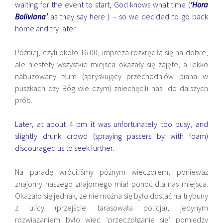
waiting for the event to start, God knows what time (
‘Hora
Boliviana’
as they say here ) – so we decided to go back
home and try later.
Później, czyli około 16.00, impreza rozkręciła się na dobre,
ale niestety wszystkie miejsca okazały się zajęte, a lekko
nabuzowany tłum (spryskujący przechodniów piana w
puszkach czy Bóg wie czym) zniechęcili nas do dalszych
prób.
Later, at about 4 pm it was unfortunately too busy, and
slightly drunk crowd (spraying passers by with foam)
discouraged us to seek further.
Na paradę wróciliśmy późnym wieczorem, ponieważ
znajomy naszego znajomego miał ponoć dla nas miejsca.
Okazało się jednak, ze nie można się było dostać na trybuny
z ulicy (przejście tarasowała policja), jedynym
rozwiązaniem było wiec ‘przeczołganie się’ pomiędzy