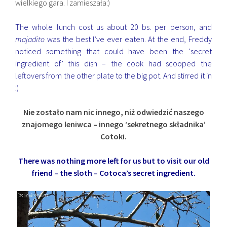
wielkiego gara. I zamieszała:)
The whole lunch cost us about 20 bs. per person, and
majadito
was the best I’ve ever eaten. At the end, Freddy
noticed something that could have been the ‘secret
ingredient of’ this dish – the cook had scooped the
leftovers from the other plate to the big pot. And stirred it in
:)
Nie zostało nam nic innego, niż odwiedzić naszego
znajomego leniwca – innego ‘sekretnego składnika’
Cotoki.
There was nothing more left for us but to visit our old
friend – the sloth – Cotoca’s secret ingredient.