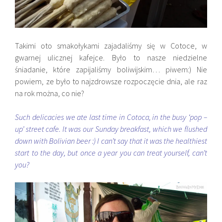
Takimi oto smakołykami zajadaliśmy się w Cotoce, w
gwarnej ulicznej kafejce. Było to nasze niedzielne
śniadanie, które zapijaliśmy boliwijskim… piwem:) Nie
powiem, ze było to najzdrowsze rozpoczęcie dnia, ale raz
na rok można, co nie?
Such delicacies we ate last time in Cotoca, in the busy ‘pop –
up’ street cafe. It was our Sunday breakfast, which we flushed
down with Bolivian beer :) I can’t say that it was the healthiest
start to the day, but once a year you can treat yourself, can’t
you?