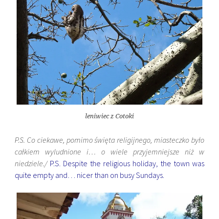
leniwiec z Cotoki
P.S. Co ciekawe, pomimo święta religijnego, miasteczko było
całkiem wyludnione i… o wiele przyjemniejsze niż w
niedziele./
P.S. Despite the religious holiday, the town was
quite empty and… nicer than on busy Sundays.