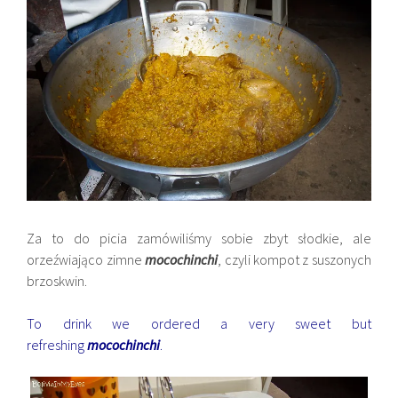
Za to do picia zamówiliśmy sobie zbyt słodkie, ale
orzeźwiająco zimne
mocochinchi
, czyli kompot z suszonych
brzoskwin.
To drink we ordered a very sweet but
refreshing
mocochinchi
.