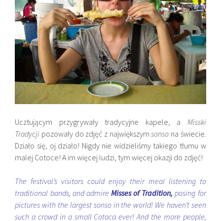
Ucztującym przygrywały tradycyjne kapele, a
Misski
Tradycji
pozowały do zdjęć z największym
sonso
na świecie.
Działo się, oj działo! Nigdy nie widzieliśmy takiego tłumu w
malej Cotoce! A im więcej ludzi, tym więcej okazji do zdjęć!
The festival’s visitors could enjoy their meal listening to
traditional bands, and admire
Misses of Tradition,
posing for
pictures with the largest sonso in the world! We haven’t seen
such a crowd in a small Cotoca ever! And the more people,