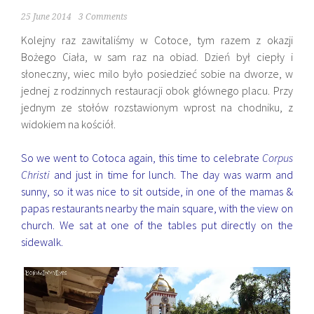
25 June 2014
3 Comments
Kolejny raz zawitaliśmy w Cotoce, tym razem z okazji
Bożego Ciała, w sam raz na obiad. Dzień był ciepły i
słoneczny, wiec milo było posiedzieć sobie na dworze, w
jednej z rodzinnych restauracji obok głównego placu. Przy
jednym ze stołów rozstawionym wprost na chodniku, z
widokiem na kościół.
So we went to Cotoca again, this time to celebrate
Corpus
Christi
and just in time for lunch. The day was warm and
sunny, so it was nice to sit outside, in one of the mamas &
papas restaurants nearby the main square, with the view on
church. We sat at one of the tables put directly on the
sidewalk.