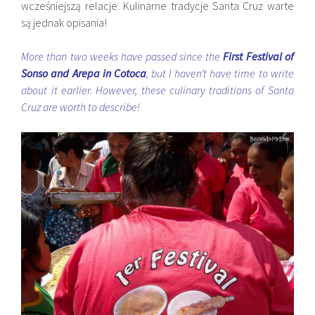
wcześniejszą relacje. Kulinarne tradycje Santa Cruz warte
są jednak opisania!
More than two weeks have passed since the
First Festival of
Sonso and Arepa in Cotoca
, but I haven’t have time to write
about it earlier. However, these culinary traditions of Santa
Cruz are worth to describe!