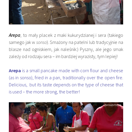
Arepa
, to mały placek z maki kukurydzianej i sera (takiego
samego jak w
sonso
). Smażony na patelni lub tradycyjnie na
blasze nad ogniskiem, jak naleśnik:) Pyszny, ale jego smak
zależy od rodzaju sera – im bardziej wyrazisty, tym lepiej!
Arepa
is a small pancake made with corn flour and cheese
(as in sonso), fried in a pan, traditionally over the open fire.
Delicious, but its taste depends on the type of cheese that
is used – the more strong, the better!