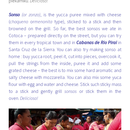
piekarniku.
Delicios
o!
Sonso
(or zonzo)
, is the yucca puree mixed with cheese
(
chaqueno
or
menonita
type), sticked to a stick and then
browned on the grill. So far, the best sonsos we ate in
Cotoca – prepared directly on the street, but you can try
them in every tropical town and in
Cabanas de Rio Pirai
in
Santa Cruz de la Sierra. You can also try making sonso at
home : buy yucca root, peel it, cut into pieces, overcook it,
pull the strings from the inside, puree it and add some
grated cheese – the best is to mix some hard aromatic and
salty cheese with mozzarella. You can also mix some yuca
flour with egg and water and cheese. Stick such sticky mass
to a stick and gently grill
sonsos
or stick them in the
oven.
Delicioso!