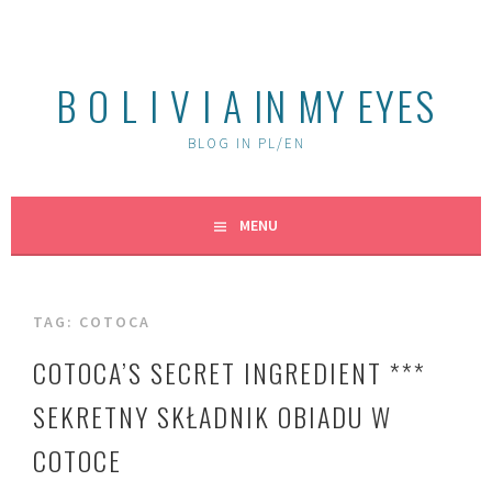
Skip
to
content
B O L I V I A IN MY EYES
BLOG IN PL/EN
MENU
TAG:
COTOCA
COTOCA’S SECRET INGREDIENT ***
SEKRETNY SKŁADNIK OBIADU W
COTOCE