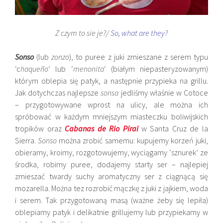
Z czym to sie je?/
So, what are they?
Sonso
(lub
zonzo
), to puree z juki zmieszane z serem typu
‘c
haqueño
‘ lub ‘
menonita
‘ (białym niepasteryzowanym)
którym oblepia się patyk, a następnie przypieka na grillu.
Jak dotychczas najlepsze
sonsa
jedliśmy właśnie w Cotoce
– przygotowywane wprost na ulicy, ale można ich
spróbować w każdym mniejszym miasteczku boliwijskich
tropików oraz
Cabanas de Rio Pirai
w Santa Cruz de la
Sierra.
Sonso
można zrobić samemu: kupujemy korzeń juki,
obieramy, kroimy, rozgotowujemy, wyciągamy ‘sznurek’ ze
środka, robimy puree, dodajemy starty ser – najlepiej
zmieszać twardy suchy aromatyczny ser z ciągnącą się
mozarella. Można tez rozrobić mączkę z juki z jajkiem, woda
i serem. Tak przygotowaną masą (ważne żeby się lepiła)
oblepiamy patyk i delikatnie grillujemy lub przypiekamy w