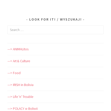
LOOK FOR IT! / WYSZUKAJ!
Search
for:
—> ANIMALitos
—> Art & Culture
—> Food
—> IRISH in Bolivia
—> Life 'n' Trouble
—> POLACY w Boliwii