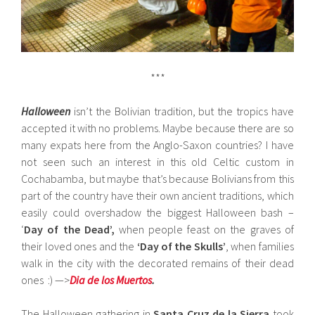
***
Halloween
isn’t the Bolivian tradition, but the tropics have
accepted it with no problems. Maybe because there are so
many expats here from the Anglo-Saxon countries? I have
not seen such an interest in this old Celtic custom in
Cochabamba, but maybe that’s because Bolivians from this
part of the country have their own ancient traditions, which
easily could overshadow the biggest Halloween bash –
‘
Day of the Dead’,
when people feast on the graves of
their loved ones and the
‘Day of the Skulls’
, when families
walk in the city with the decorated remains of their dead
ones :) —>
Dia de los Muertos
.
The Halloween gathering in
Santa Cruz de la Sierra
took