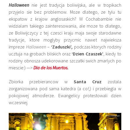
Halloween
nie jest tradycja boliwijska, ale w tropikach
przyjelo sie bez problemow. Moze dlatego, ze tylu tu
ekspatow z krajow anglosaskich? W Cochabambie nie
widzialam takiego zainteresowania, ale moze to dlatego,
ze Boliwijczycy z tej czesci kraju maja swoje starodawne
tradycje, ktore moglyby przycmic nawet najwieksza
impreze
Halloween
–
‘Zaduszki’,
podczas ktorych rodziny
ucztuja na grobach bliskich oraz
‘Dzien Czaszek’
, kiedy to
rodziny obnosza udekorowane szczatki swich zmarlych po
miescie:) —>
Dia de los Muertos
.
Zbiorka przebierancow w
Santa Cruz
zostala
zorganizowana pod sama katedra (a co!;) i przebiegla w
pokojowej atmosferze. Ewangelicy protestowali dzien
wczesniej.