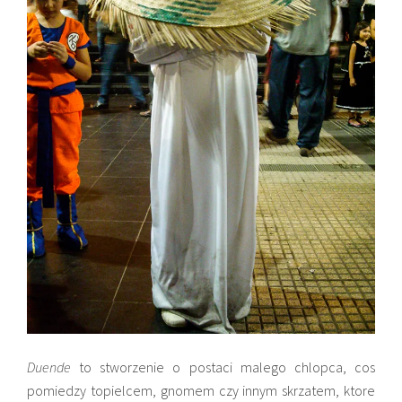
Duende
to stworzenie o postaci malego chlopca, cos
pomiedzy topielcem, g
nomem czy innym skrzatem, ktore