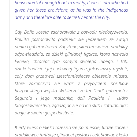
housemaid of enough food. In reality, it was Isidro who had
given her these provisions, as he was in the indigenous
army and therefore able to secretly enter the city.
Gdy Doña Josefa zachorowala z powodu niedozywienia,
Paulita postanowila podzielic sie jedzeniem ze swoja
pania i gubernatorem. Zapytana, skad ma swieze produkty
odpowiedziala, ze dzieki glinianej figurce, ktora nazwała
Ekheko, chroniac tym samym swojego lubego. I tak,
dzieki Paulicie i jej cudownej figurce, jak wszyscy mysleli,
caly dom przetrwal szesciomiesiecze oblezenie miasta,
ktore zakonczylo sie wraz z przybyciem posilkow
hiszpanskiego wojska. Wdzieczni za ten “cud”, gubernator
Segurola i jego malzonka, dali Paulicie i Isidro
blogoslawienstwo, zgadzajac sie na ich slub i zatrudniajac
oboje w swoim gospodarstwie.
Kiedy wiesc o Ekeko rozeszla sie po miescie, ludzie zaczeli
produkowac imitacje glinianej postaci i celebrowac Ekeko