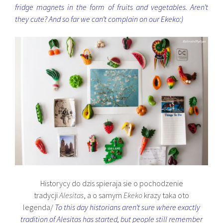
fridge magnets in the form of fruits and vegetables. Aren’t
they cute? And so far we can’t complain on our Ekeko:)
Historycy do dzis spieraja sie o pochodzenie
tradycji
Alesitas
, a o samym
Ekeko
krazy taka oto
legenda/
To this day historians aren’t sure where exactly
tradition of Alesitas has started, but people still remember