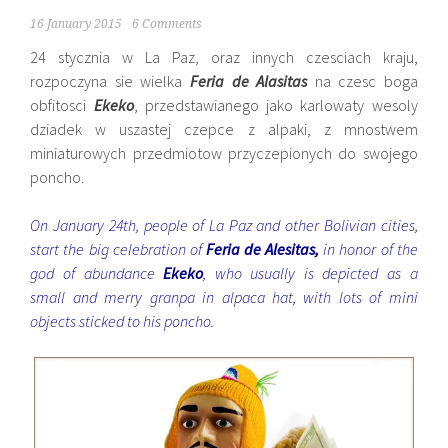
16 January 2015
6 Comments
24 stycznia w La Paz, oraz innych czesciach kraju,
rozpoczyna sie wielka
Feria de Alasitas
na czesc boga
obfitosci
Ekeko
, przedstawianego jako karlowaty wesoly
dziadek w uszastej czepce z alpaki, z mnostwem
miniaturowych przedmiotow przyczepionych do swojego
poncho.
On January 24th, people of La Paz and other Bolivian cities,
start the big celebration of
Feria de Alesitas,
in
honor of the
god of abundance
Ekeko
, who usually is depicted as a
small and merry granpa in alpaca hat, with lots of mini
objects sticked to his poncho.