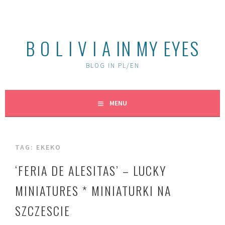
Skip
to
content
B O L I V I A IN MY EYES
BLOG IN PL/EN
MENU
TAG:
EKEKO
‘FERIA DE ALESITAS’ – LUCKY
MINIATURES * MINIATURKI NA
SZCZESCIE