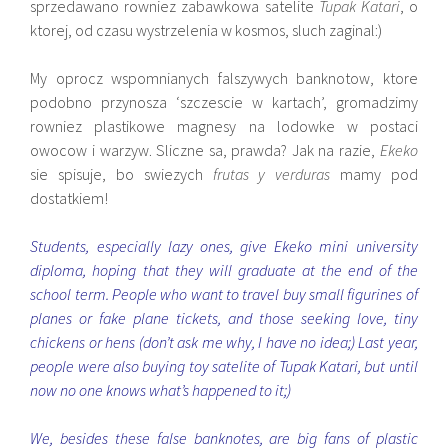
sprzedawano rowniez zabawkowa satelite
Tupak Katari
, o
ktorej, od czasu wystrzelenia w kosmos, sluch zaginal:)
My oprocz wspomnianych falszywych banknotow, ktore
podobno przynosza ‘szczescie w kartach’, gromadzimy
rowniez plastikowe magnesy na lodowke w postaci
owocow i warzyw. Sliczne sa, prawda? Jak na razie,
Ekeko
sie spisuje, bo swiezych
frutas y verduras
mamy pod
dostatkiem!
Students, especially lazy ones, give Ekeko mini university
diploma, hoping that they will graduate at the end of the
school term. People who want to travel buy small figurines of
planes or fake plane tickets, and those seeking love, tiny
chickens or hens (don’t ask me why, I have no idea;) Last year,
people were also buying toy satelite of Tupak Katari, but until
now no one knows what’s happened to it;)
We, besides these false banknotes, are big fans of plastic