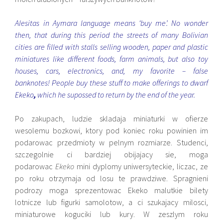
Alesitas in Aymara language means ‘buy me’. No wonder
then, that during this period the streets of many Bolivian
cities are filled with stalls selling wooden, paper and plastic
miniatures like different foods, farm animals, but also toy
houses, cars, electronics, and, my favorite – false
banknotes! People buy these stuff to make offerings to dwarf
Ekeko
,
which he supossed to return by the end of the year.
Po zakupach, ludzie skladaja miniaturki w ofierze
wesolemu bozkowi, ktory pod koniec roku powinien im
podarowac przedmioty w pelnym rozmiarze. Studenci,
szczegolnie ci bardziej obijajacy sie, moga
podarowac
Ekeko
mini dyplomy uniwersyteckie, liczac, ze
po roku otrzymaja od losu te prawdziwe. Spragnieni
podrozy moga sprezentowac Ekeko malutkie bilety
lotnicze lub figurki samolotow, a ci szukajacy milosci,
miniaturowe koguciki lub kury. W zeszlym roku