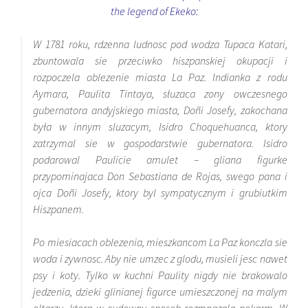
the legend of Ekeko:
W 1781 roku, rdzenna ludnosc pod wodza Tupaca Katari,
zbuntowala sie przeciwko hiszpanskiej okupacji i
rozpoczela oblezenie miasta La Paz. Indianka z rodu
Aymara, Paulita Tintaya, słuzaca zony owczesnego
gubernatora andyjskiego miasta, Doñi Josefy, zakochana
była w innym sluzacym, Isidro Choquehuanca, ktory
zatrzymal sie w gospodarstwie gubernatora. Isidro
podarowal Paulicie amulet – gliana figurke
przypominajaca Don Sebastiana de Rojas, swego pana i
ojca Doñi Josefy, ktory byl sympatycznym i grubiutkim
Hiszpanem.
Po miesiacach oblezenia, mieszkancom La Paz konczla sie
woda i zywnosc. Aby nie umzec z glodu, musieli jesc nawet
psy i koty. Tylko w kuchni Paulity nigdy nie brakowalo
jedzenia, dzieki glinianej figurce umieszczonej na malym