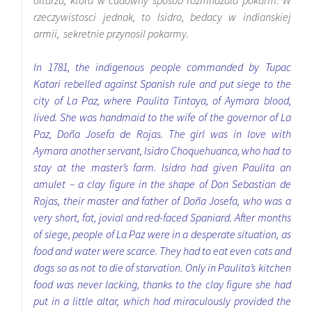
oltarzu, ktora w cudowny sposob rozmnazala pokarm. W
rzeczywistosci jednak, to Isidro, bedacy w indianskiej
armii, sekretnie przynosil pokarmy.
In 1781, the indigenous people commanded by Tupac
Katari rebelled against Spanish rule and put siege to the
city of La Paz, where Paulita Tintaya, of Aymara blood,
lived. She was handmaid to the wife of the governor of La
Paz, Doña Josefa de Rojas. The girl was in love with
Aymara another servant, Isidro Choquehuanca, who had to
stay at the master’s farm. Isidro had given Paulita an
amulet – a clay figure in the shape of Don Sebastian de
Rojas, their master and father of Doña Josefa, who was a
very short, fat, jovial and red-faced Spaniard. After months
of siege, people of La Paz were in a desperate situation, as
food and water were scarce. They had to eat even cats and
dogs so as not to die of starvation. Only in Paulita’s kitchen
food was never lacking, thanks to the clay figure she had
put in a little altar, which had miraculously provided the