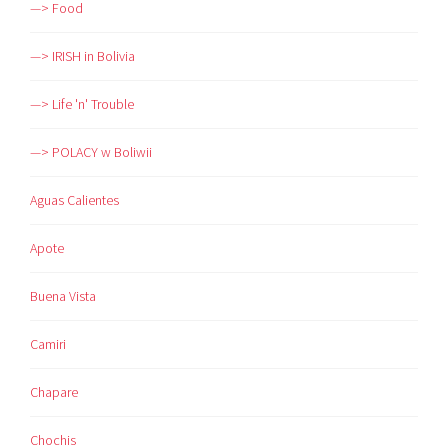
—> Food
—> IRISH in Bolivia
—> Life 'n' Trouble
—> POLACY w Boliwii
Aguas Calientes
Apote
Buena Vista
Camiri
Chapare
Chochis