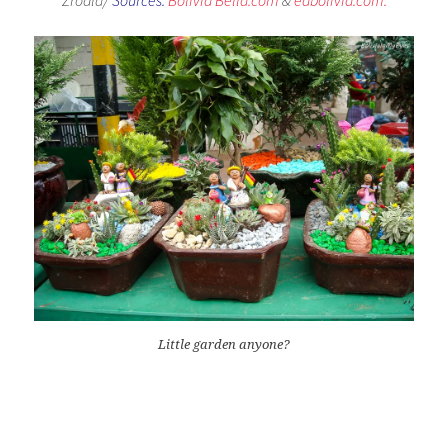
Zrodla/
Sources:
Bolivia Bella.com
&
eabolivia.com.
Little garden anyone?