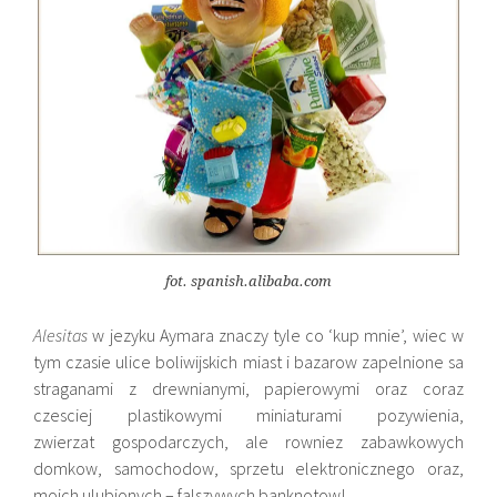
fot. spanish.alibaba.com
Alesitas
w jezyku Aymara znaczy tyle co ‘kup mnie’, wiec w
tym czasie ulice boliwijskich miast i bazarow zapelnione sa
straganami z drewnianymi, papierowymi oraz coraz
czesciej plastikowymi miniaturami pozywienia,
zwierzat gospodarczych, ale rowniez zabawkowych
domkow, samochodow, sprzetu elektronicznego oraz,
moich ulubionych – falszywych banknotow!