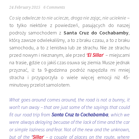
24 February 2015
6 Comments
Co się odwlecze to nie uciecze, droga nie zając, nie ucieknie
–
to tylko niektóre z powiedzeń, pasujących do naszej
podroży samochodem z
Santa Cruz do Cochabamby
,
którą zawsze odwlekaliśmy, a to z braku czasu, a to z braku
samochodu, a to z lenistwa lub ze strachu. Nie ze strachu
przed nowym i nieznanym, ale przed
‘El
Sillar
‘
– miejscami
na trasie, gdzie co jakiś czas osuwa się ziemia. Musze jednak
przyznać, iż ta 9-godzinna podróż napędziła mi mniej
stracha i przysporzyła o wiele więcej emocji niż 45-
minutowy przelot samolotem.
What goes around comes around,
the road is not a
bunny
, it
won’t
run away
– that are just
some of the
sayings
that could
fit
our
road
trip
from
Santa Cruz to
Cochabamba
, which we
were
always
delaying becuase of
the lack of time and
the car
or simple
laziness
and
fear.
Not
of
the new
and
the unknown,
but of the
‘
Sillar
‘ –
a couple of places
on the route
,
where