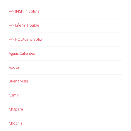
—> IRISH in Bolivia
—> Life 'n' Trouble
—> POLACY w Boliwii
Aguas Calientes
Apote
Buena Vista
Camiri
Chapare
Chochis