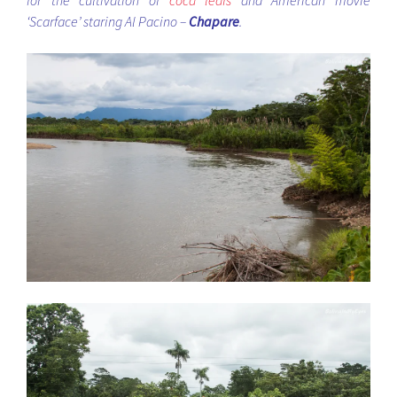
‘Scarface’ staring Al Pacino –
Chapare
.