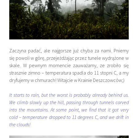
Zaczyna padać, ale najgorsze już chyba za nami. Pniemy
się powoli w górę, przejeżdżając przez tunele wydrążone w
skale. W pewnym momencie zauważamy, ze zrobiło się
strasznie zimno – temperatura spadla do 11 stopni C, a my
dryfujemy w chmurach! Witajcie w Krainie Deszczowców;)
It starts to rain, but the worst is probably already behind us.
We climb slowly up the hill, passing through tunnels carved
into the mountains. At some point, we find that it got very
cold – temperature dropped to 11 degrees C, and we drift in
the clouds!