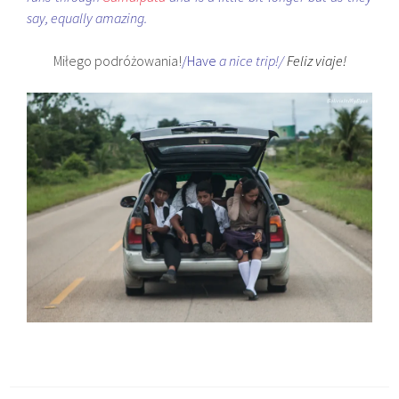
say, equally amazing.
Miłego podróżowania!
/Have
a nice trip!/
Feliz viaje!