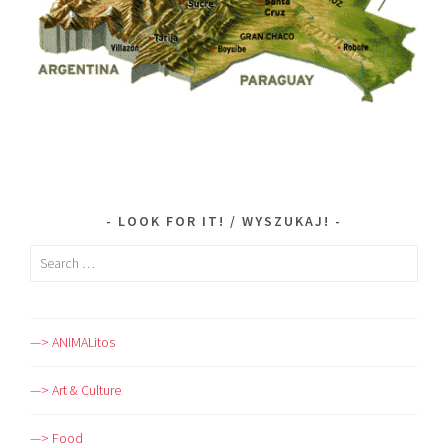
LOOK FOR IT! / WYSZUKAJ!
Search
for:
—> ANIMALitos
—> Art & Culture
—> Food