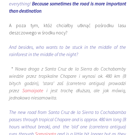
everything!
Because sometimes the road is more important
than destination
.
A poza tym, któż chciałby utknąć pośrodku lasu
deszczowego w środku nocy?
And besides, who wants to be stuck in the middle of the
rainforest in the middle of the night?
*
Nowa droga z Santa Cruz de la Sierra do Cochabamby
wiedzie przez tropikalne Chapare i wynosi ok. 480 km (8
bitych godzin), ‘stara’ zaś (carretera antigua) prowadzi
przez
Samaipate
i jest trochę dłuższa, ale jak mówią,
jednakowo niesamowita.
The new road from Santa Cruz de la Sierra to Cochabamba
passes through tropical Chapare and is approx. 480 km long (8
hours without break), and the ‘old’ one (carretera antigua)
runs through
Samaipata
and is a little bit longer but as they