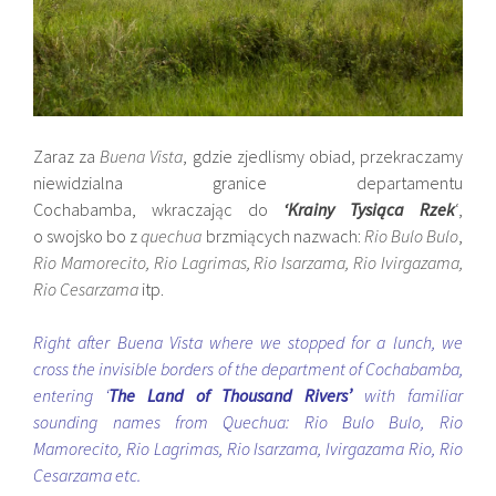
Zaraz za
Buena Vista
, gdzie zjedlismy obiad, przekraczamy
niewidzialna granice departamentu
Cochabamba, wkraczając do
‘Krainy Tysiąca Rzek
‘,
o swojsko bo z
quechua
brzmiących nazwach:
Rio Bulo Bulo
,
Rio Mamorecito, Rio Lagrimas, Rio Isarzama, Rio Ivirgazama,
Rio Cesarzama
itp.
Right after Buena Vista where we stopped for a lunch, we
cross the invisible borders of the department of Cochabamba,
entering ‘
The Land of Thousand Rivers’
with familiar
sounding names from Quechua: Rio Bulo Bulo, Rio
Mamorecito, Rio Lagrimas, Rio Isarzama, Ivirgazama Rio, Rio
Cesarzama etc.