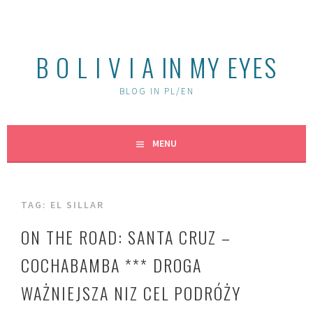
Skip
to
content
B O L I V I A IN MY EYES
BLOG IN PL/EN
MENU
TAG:
EL SILLAR
ON THE ROAD: SANTA CRUZ –
COCHABAMBA *** DROGA
WAŻNIEJSZA NIZ CEL PODRÓŻY