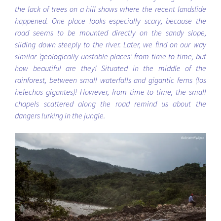
the lack of trees on a hill shows where the recent landslide
happened. One place looks especially scary, because the
road seems to be mounted directly on the sandy slope,
sliding down steeply to the river. Later, we find on our way
similar ‘geologically unstable places’ from time to time, but
how beautiful are they! Situated in the middle of the
rainforest, between small waterfalls and gigantic ferns (los
helechos gigantes)! However, from time to time, the small
chapels scattered along the road remind us about the
dangers lurking in the jungle.