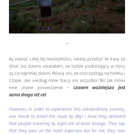
*
Ay zaznać całej tej niezwykłości, należy przebyć te trasę za
dnia! Już dawno uważałam, ze ludzie podróżujący w nocy
są co najmniej dziwni. Mówią oni, ze oszczędzają na hotelu i
czasie, ale według mnie tracą oni wszystko! Bo jak mówi
inne znane powiedzenie –
czasem ważniejsza jest
sama droga niż cel
.
However, in order to experience this extraordinary journey,
one needs to travel the route by day! I have long believed
that people traveling by night are at least strange. They say
that they save on the hotel expenses but for me, they lose