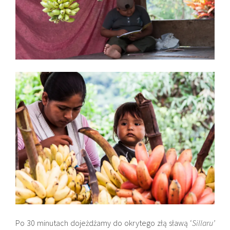
Po 30 minutach dojeżdżamy do okrytego złą sławą ‘
Sillaru’