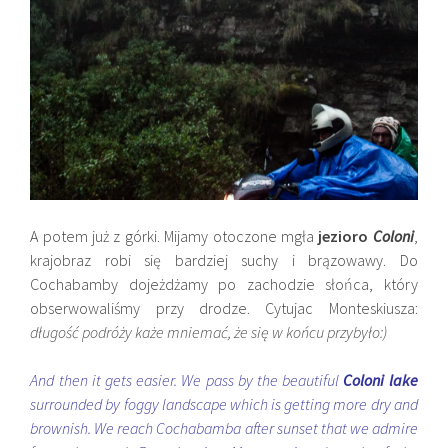
A potem już z górki. Mijamy otoczone mgła
jezioro
Coloni
,
krajobraz robi się bardziej suchy i brązowawy. Do
Cochabamby dojeżdżamy po zachodzie słońca, który
obserwowaliśmy przy drodze. Cytujac Monteskiusza:
długość podróży każe mniemać, że się w końcu przybyło:)
And then it gets easier. We pass by the beautiful
Coloni lake
surrounded by foggy landscape which is getting more dry and
brownish. We reach Cochabamba after sunset that we admire