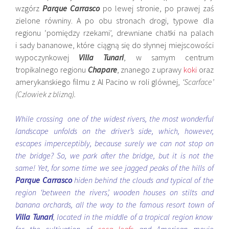
wzgórz
Parque Carrasco
po lewej stronie, po prawej zaś
zielone równiny. A po obu stronach drogi, typowe dla
regionu ‘pomiędzy rzekami’, drewniane chatki na palach
i sady bananowe, które ciągną się do słynnej miejscowości
wypoczynkowej
Villa Tunari
, w samym centrum
tropikalnego regionu
Chapare
, znanego z uprawy
koki
oraz
amerykanskiego filmu z Al Pacino w roli glównej,
‘Scarface’
(Czlowiek z blizną).
While crossing one of the widest rivers, the most wonderful
landscape unfolds on the driver’s side, which, however,
escapes imperceptibly, because surely we can not stop on
the bridge? So, we park after the bridge, but it is not the
same! Yet, for some time we see jagged peaks of the hills of
Parque Carrasco
hiden behind the clouds and typical of the
region ‘between the rivers’, wooden houses on stilts and
banana orchards, all the way to the famous resort town of
Villa Tunari
, located in the middle of a tropical region know
for the cultivation of
coca leafs
and American movie