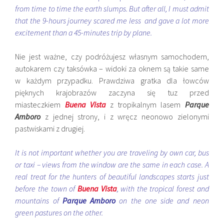
from time to time the
earth
slumps
.
But after all, I must
admit
that the
9
-hours
journey
scared
me less
and
gave
a lot more
excitement
than
a 45-minutes
trip
by plane.
Nie jest ważne, czy podróżujesz własnym samochodem,
autokarem czy taksówka – widoki za oknem są takie same
w każdym przypadku. Prawdziwa gratka dla łowców
pięknych krajobrazów zaczyna się tuz przed
miasteczkiem
Buena Vista
z tropikalnym lasem
Parque
Amboro
z jednej strony, i z wręcz neonowo zielonymi
pastwiskami z drugiej.
It is not important whether you are traveling by own car, bus
or taxi – views from the window are the same in each case. A
real treat for the hunters of beautiful landscapes starts just
before the town of
Buena Vista
, with the tropical forest and
mountains of
Parque Amboro
on the one side and neon
green pastures on the other.