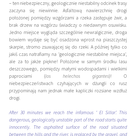
– ten niebezpieczny, geologicznie niestabilny odcinek trasy
zaczyna się niewinnie. Asfaltową nawierzchnię drogi
położonej pomiędzy wzgórzami a rzeka zastępuje żwir, a
brak drzew na wzgórzu świadczy o niedawnym osuwisku.
Jedno miejsce wygląda szczególnie newralgicznie, droga
bowiem wydaje się być osadzona wprost na piaszczystej
skarpie, stromo zsuwającej się do rzeki. A później tylko co
jakiś czas natrafiamy na ‘geologicznie niestabilne miejsca’,
ale za to jakże piękne! Położone w samym środku lasu
deszczowego, pomiędzy małymi wodospadami i wielkimi
paprociami (
los helechos gigantes
)! O
niebezpieczeństwach czyhających w dżungli co rusz
przypominają nam jednak małe kapliczki rozsiane wzdłuż
drogi.
After 30 minutes we reach the infamous ‘ El Sillar’. This
dangerous, geologically unstable part of the road starts quite
innocently. The asphalted surface of the road situated
between the hills and the river, is replaced by the gravel, and