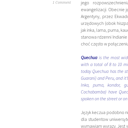
jego rozpowszechnienia
1 Comment
ewangelizacji. Obecnie 
Argentyny, przez Ekwad
urzędowych (obok hiszpań
jak inka, lama, puma, k
stanowa rdzenni Indianie 
choć często w połączeniu
Quechua
is the most wid
with a total of 8 to 10 m
today Quechua has the sta
Guarani) and Peru, and it
Inka, puma, kondor, 
Cochabamba) have Quechu
spoken on the street or o
Język keczua podobno ni
dla studentow uniwersyt
wymawiam wyrazy. Jest w 