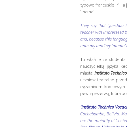
typowo francuskie ‘r’. , a
‘mama’!
They say that Quechua la
teacher was impressesd by
and, because this languag
from my reading: ‘mama’ a
To właśnie ze student
nauczycielką języka k
miasta:
Instituto Techni
uczniow teatralne przed
egzaminem końcowym prz
pewną rezerwą, która po k
‘Instituto Technico Voca
Cochabamba, Bolivia. Man
are the majority of Cocha