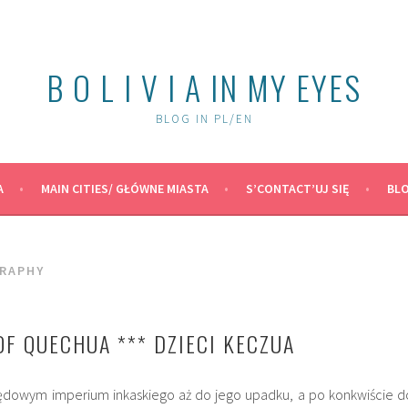
B O L I V I A IN MY EYES
BLOG IN PL/EN
A
MAIN CITIES/ GŁÓWNE MIASTA
S’CONTACT’UJ SIĘ
BLO
RAPHY
OF QUECHUA *** DZIECI KECZUA
ędowym imperium inkaskiego aż do jego upadku, a po konkwiście d