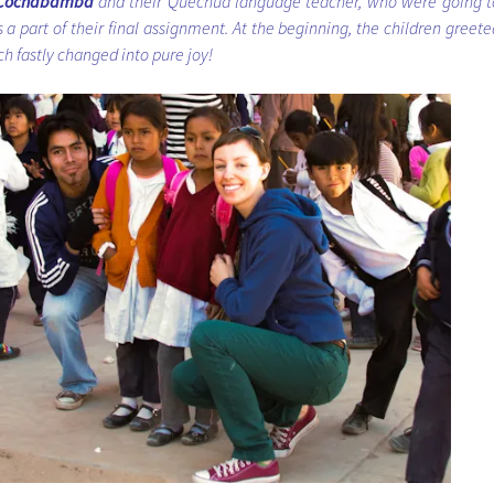
n Cochabamba
and their Quechua language teacher, who were going t
a part of their final assignment. At the beginning, the children greete
h fastly changed into pure joy!