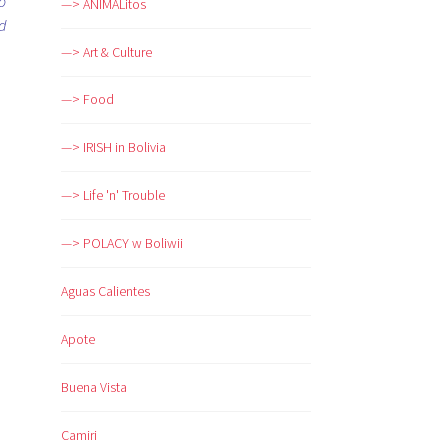
o
—> ANIMALitos
d
—> Art & Culture
—> Food
—> IRISH in Bolivia
—> Life 'n' Trouble
—> POLACY w Boliwii
Aguas Calientes
Apote
Buena Vista
Camiri