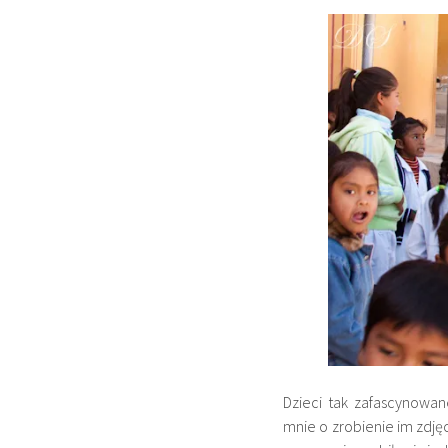
Dzieci tak zafascynowa
mnie o zrobienie im zdję