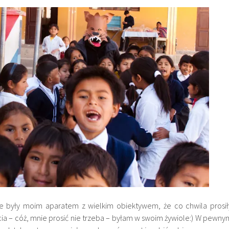
ne były moim aparatem z wielkim obiektywem, że co chwila prosił
cia – cóż, mnie prosić nie trzeba – byłam w swoim żywiole:) W pewny