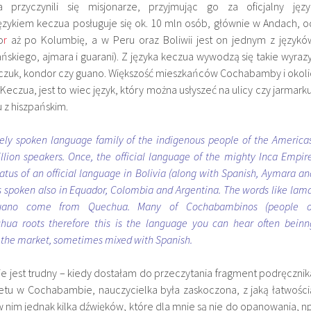
 przyczynili się misjonarze, przyjmując go za oficjalny języ
językiem keczua posługuje się ok. 10 mln osób, głównie w Andach, o
o
r
aż po Kolumbię, a w Peru oraz Boliwii jest on jednym z językó
skiego, ajmara i guarani). Z języka keczua wywodzą się takie wyrazy
auczuk, kondor czy guano. Większość mieszkańców Cochabamby i okoli
Keczua, jest to wiec język, który można usłyszeć na ulicy czy jarmarku
 z hiszpańskim.
ely spoken language family of the indigenous people of the Americas
illion speakers. Once, the official language of the mighty Inca Empire
tus of an official language in Bolivia (along with Spanish, Aymara an
’s spoken also in Equador, Colombia and Argentina. The words like lama
guano come from Quechua. Many of Cochabambinos (people o
a roots therefore this is the language you can hear often beinn
n the market, sometimes mixed with Spanish.
e jest trudny – kiedy dostałam do przeczytania fragment podręcznik
etu w Cochabambie, nauczycielka była zaskoczona, z jaką łatwości
nim jednak kilka dźwięków, które dla mnie są nie do opanowania, np