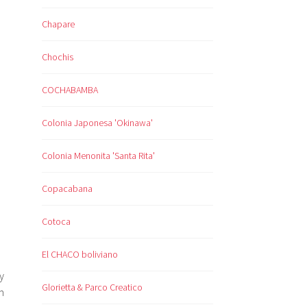
Chapare
Chochis
COCHABAMBA
Colonia Japonesa 'Okinawa'
Colonia Menonita 'Santa Rita'
Copacabana
Cotoca
El CHACO boliviano
y
Glorietta & Parco Creatico
m