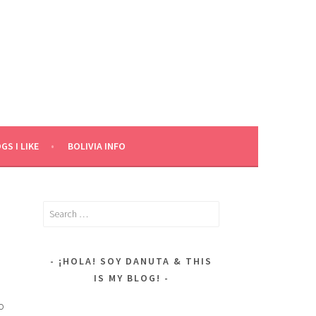
GS I LIKE
BOLIVIA INFO
Search
for:
¡HOLA! SOY DANUTA & THIS
IS MY BLOG!
o