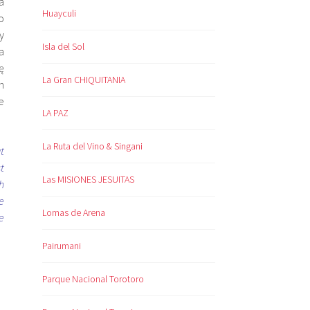
a
Huayculi
o
y
Isla del Sol
a
ę
La Gran CHIQUITANIA
h
e
LA PAZ
La Ruta del Vino & Singani
t
t
Las MISIONES JESUITAS
h
e
Lomas de Arena
e
Pairumani
Parque Nacional Torotoro