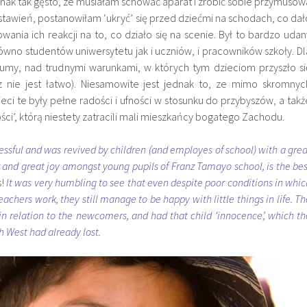
nak tak gęsto, ze musiałam schować aparat i zrobić sobie przymusow
stawień, postanowiłam ‘ukryć’ się przed dziećmi na schodach, co dał
wania ich reakcji na to, co działo się na scenie. Był to bardzo udan
równo studentów uniwersytetu jak i uczniów, i pracowników szkoły. Dl
umy, nad trudnymi warunkami, w których tym dzieciom przyszło si
z nie jest łatwo). Niesamowite jest jednak to, ze mimo skromnyc
ci te były pełne radości i ufności w stosunku do przybyszów, a takż
ści’, którą niestety zatracili mali mieszkańcy bogatego Zachodu.
essful and was revived by children (and employes of school) with a grea
 and great joy amongst young pupils of Franz Tamayo school, is the bes
s!
It was very humbling to see that even despite poor conditions in whic
eachers work, they still manage to be happy with little things in life. Th
 in relation to the newcomers, and had that child ‘innocence’, which th
ch West had already lost.