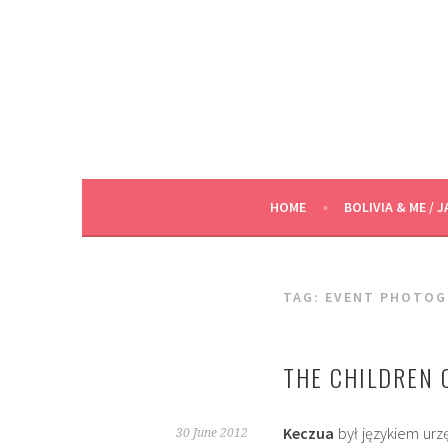
Skip
to
content
HOME
BOLIVIA & ME / J
TAG:
EVENT PHOTOG
THE CHILDREN 
Keczua
był językiem urz
30 June 2012