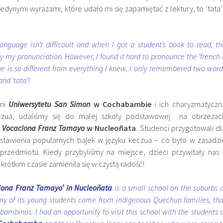
 jedynymi wyrazami, które udało mi się zapamiętać z lektury, to ‘tata’ 
nguage isn’t difficoult and when I got a student’s book to read, th
 my pronunciation. However, I found it hard to pronounce the ‘french r
e is so different from everything I knew, I only remembered two word
nd ‘tata’!
ami
U
niwersytetu San Simon
w Cochabambie
i ich charyzmatyczn
eczua, udaliśmy się do malej szkoły podstawowej na obrzeżac
co Vocaciona Franz Tamayo
w Nucleoñata
. Studenci przygotowali dl
stawienia popularnych bajek w języku keczua – co było w zasadzi
edmiotu. Kiedy przybyliśmy na miejsce, dzieci przywitały nas 
rótkim czasie zamieniła się w czystą radość!
ciona Franz Tamayo’ in Nucleoñata
is a small school on the suburbs o
y of its young students come from indigenous Quechua families, tha
bambinos. I had an opportunity to visit this school with the students o