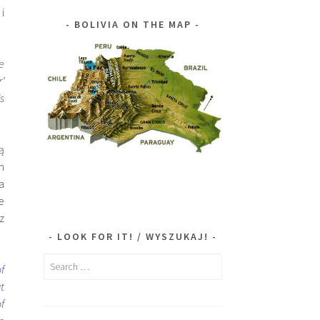
i
BOLIVIA ON THE MAP
e
’
s
ą
h
a
e
z
LOOK FOR IT! / WYSZUKAJ!
Search
f
for:
t
f