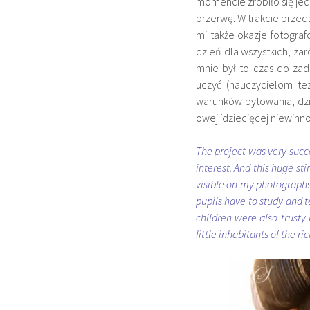
momencie zrobiło się jed
przerwę. W trakcie przed
mi także okazje fotografo
dzień dla wszystkich, za
mnie był to czas do zad
uczyć (nauczycielom te
warunków bytowania, dzie
owej ‘dziecięcej niewinno
The project was very succ
interest. And this
huge stir
visible on my photograph
pupils have to study and t
children were also trusty
little inhabitants of the ri