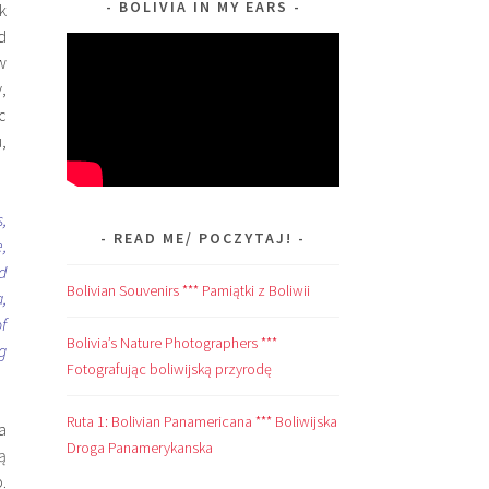
BOLIVIA IN MY EARS
k
d
w
,
c
,
,
READ ME/ POCZYTAJ!
,
d
Bolivian Souvenirs *** Pamiątki z Boliwii
,
f
Bolivia’s Nature Photographers ***
g
Fotografując boliwijską przyrodę
Ruta 1: Bolivian Panamericana *** Boliwijska
a
Droga Panamerykanska
ą
.