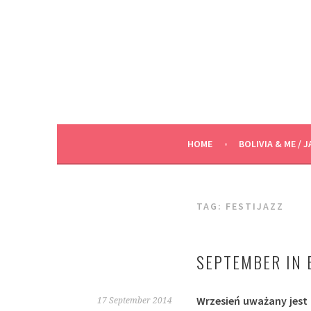
Skip
to
content
HOME
BOLIVIA & ME / J
TAG:
FESTIJAZZ
SEPTEMBER IN B
Wrzesień uważany jest z
17 September 2014