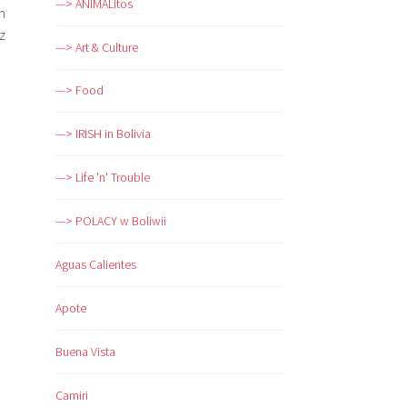
—> ANIMALitos
h
z
—> Art & Culture
—> Food
—> IRISH in Bolivia
—> Life 'n' Trouble
—> POLACY w Boliwii
Aguas Calientes
Apote
Buena Vista
Camiri