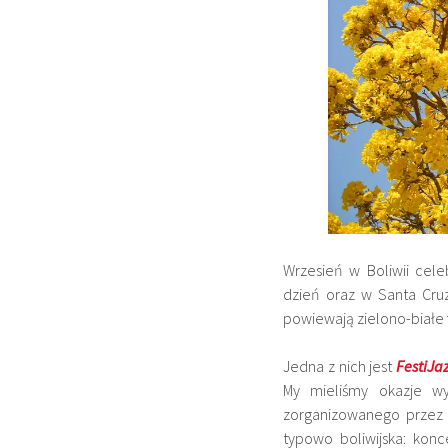
Wrzesień w Boliwii cel
dzień oraz w Santa Cruz
powiewają zielono-białe f
Jedna z nich jest
FestiJa
My mieliśmy okazje wy
zorganizowanego prze
typowo boliwijska: kon