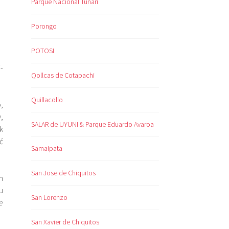
Parque Nacional Tunari
Porongo
POTOSI
-
Qollcas de Cotapachi
Quillacollo
,
,
SALAR de UYUNI & Parque Eduardo Avaroa
k
ć
Samaipata
San Jose de Chiquitos
h
u
San Lorenzo
e
San Xavier de Chiquitos