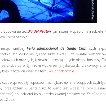
ju odbywa się tez
Dia del Peaton
(tym razem wypadło na niedziele 7
śmy w Cochabambie.
iesiąc wielkiej
Feria Internacional de Santa Cruz,
czyli expo
dniej stolicy Boliwii tysiące ludzi z kraju i ze świata- wystawców
ekawskich oraz tych, których interesują jedynie piękne hostessy. Ta
, ze chyba się w tym roku wybierzemy -jako zwykli ciekawscy, cho
by było inaczej niż dwa lata temu w
Cochabambie
.
o czas wyprzedaży i upustów nas najbardziej interesujących czyli tyc
 był przejazdem w Santa Cruz, to warto jest wpaść na lody o smak
mporada
) do lodziarni kolo katedry zwanej smakowicie
‘En el nombr
od 12 bs.).