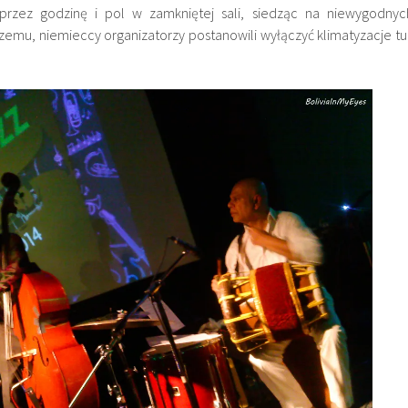
 przez godzinę i pol w zamkniętej sali, siedząc na niewygodnyc
czemu, niemieccy organizatorzy postanowili wyłączyć klimatyzacje tu