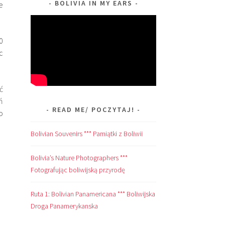
BOLIVIA IN MY EARS
e
0
c
ć
ń
READ ME/ POCZYTAJ!
o
Bolivian Souvenirs *** Pamiątki z Boliwii
Bolivia’s Nature Photographers ***
Fotografując boliwijską przyrodę
Ruta 1: Bolivian Panamericana *** Boliwijska
Droga Panamerykanska