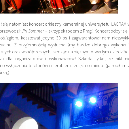
ał się natomiast koncert orkiestry kameralnej uniwersytetu UAGRAM 
j przewodził
Jiri Somme
r – skrzypek rodem z Pragi. Koncert odbył się 
oślizgiem, kosztował jedyne 30 bs. i zagwarantował nam niezwykl
zualne. Z przyjemnością wysłuchaliśmy bardzo dobrego wykonani
znych oraz współczesnych, siedząc na pięknym otwartym dziedzińc
wa dla organizatorów i wykonawców! Szkoda tylko, ze nikt ni
 o wyłączeniu telefonów i nierobieniu zdjęć co minute (ja robiłam 
rką;)