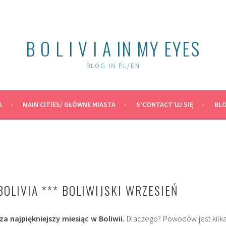
B O L I V I A IN MY EYES
BLOG IN PL/EN
A
MAIN CITIES/ GŁÓWNE MIASTA
S’CONTACT’UJ SIĘ
BLO
OLIVIA *** BOLIWIJSKI WRZESIEŃ
a najpiękniejszy miesiąc w Boliwii.
Dlaczego? Powodów jest kilka