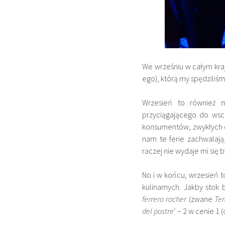
We wrześniu w całym kra
ego), którą my spędzili
Wrzesień to również m
przyciągającego do wscho
konsumentów, zwykłych ci
nam te ferie zachwalają
raczej nie wydaje mi się 
No i w końcu, wrzesień t
kulinarnych. Jakby stok
ferrero rocher
(zwane
Te
del postre
‘ – 2 w cenie 1 (