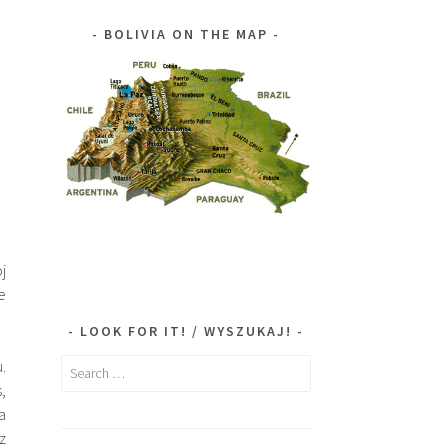
BOLIVIA ON THE MAP
j
e
LOOK FOR IT! / WYSZUKAJ!
.
Search
s,
for:
a
z