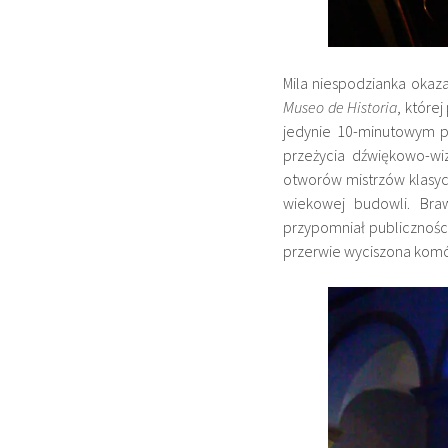
Mila niespodzianka okaz
Museo de Historia
, które
jedynie 10-minutowym p
przeżycia dźwiękowo-wi
otworów mistrzów klasyc
wiekowej budowli. Bra
przypomniał publiczności
przerwie wyciszona komó