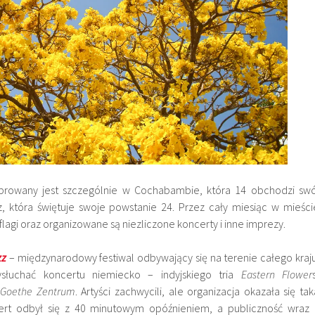
ebrowany jest szczególnie w Cochabambie, która 14 obchodzi swó
, która świętuje swoje powstanie 24. Przez cały miesiąc w mieści
lagi oraz organizowane są niezliczone koncerty i inne imprezy.
zz
– międzynarodowy festiwal odbywający się na terenie całego kraju
słuchać koncertu niemiecko – indyjskiego tria
Eastern Flower
z
Goethe Zentrum
. Artyści zachwycili, ale organizacja okazała się tak
cert odbył się z 40 minutowym opóźnieniem, a publiczność wraz 