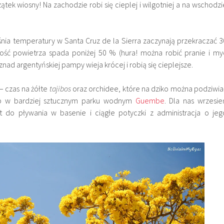
ątek wiosny! Na zachodzie robi się cieplej i wilgotniej a na wschodzi
nia temperatury w Santa Cruz de la Sierra zaczynają przekraczać 3
tność powietrza spada poniżej 50 % (hura! można robić pranie i my
znad argentyńskiej pampy wieja krócej i robią się cieplejsze.
– czas na żółte
tajibos
oraz orchidee, które na dziko można podziwia
b w bardziej sztucznym parku wodnym
Guembe
. Dla nas wrzesie
 do pływania w basenie i ciągłe potyczki z administracja o jeg