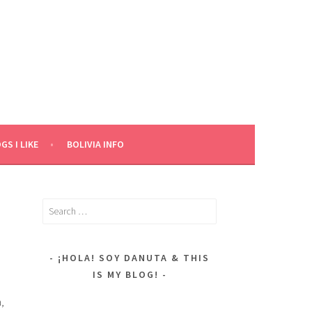
GS I LIKE
BOLIVIA INFO
Search
for:
¡HOLA! SOY DANUTA & THIS
IS MY BLOG!
,