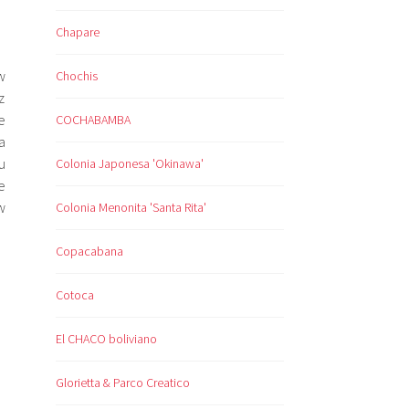
Chapare
w
Chochis
z
e
COCHABAMBA
a
u
Colonia Japonesa 'Okinawa'
e
w
Colonia Menonita 'Santa Rita'
Copacabana
Cotoca
El CHACO boliviano
Glorietta & Parco Creatico