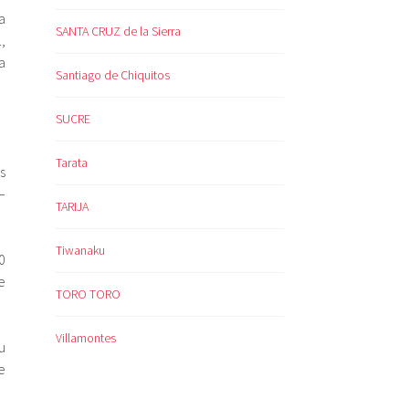
a
SANTA CRUZ de la Sierra
,
a
Santiago de Chiquitos
SUCRE
Tarata
s
–
TARIJA
Tiwanaku
0
e
TORO TORO
Villamontes
u
e