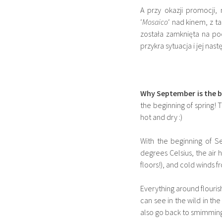
A przy okazji promocji,
‘
Mosaico
‘ nad kinem, z t
została zamknięta na po
przykra sytuacja i jej na
Why September is the b
the beginning of spring! 
hot and dry :)
With the beginning of S
degrees Celsius, the air
floors!), and cold winds 
Everything around flouris
can see in the wild in th
also go back to smimming 