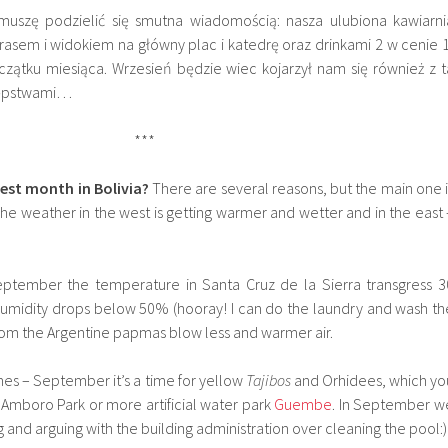
 muszę podzielić się smutna wiadomością: nasza ulubiona kawiarni
arasem i widokiem na główny plac i katedrę oraz drinkami 2 w cenie 1
czątku miesiąca. Wrzesień będzie wiec kojarzył nam się również z t
stępstwami…
***
est month in Bolivia?
There are several reasons, but the main one i
The weather in the west is getting warmer and wetter and in the east 
eptember the temperature in Santa Cruz de la Sierra transgress 3
 humidity drops below 50% (hooray! I can do the laundry and wash th
from the Argentine papmas blow less and warmer air.
hes – September it’s a time for yellow
Tajibos
and Orhidees, which yo
e Amboro Park or more artificial water park
Guembe
. In September w
and arguing with the building administration over cleaning the pool:)