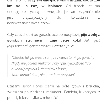
km od La Paz, w lepiance
. Od trzech lat ma
energię elektryczną i latryne, ale jak sam przyznaje, nie
jest przyzwyczajony do korzystania z
nowoczesnych wynalazkow.
Caly czas chodzi po gorach, bez pomocy laski,
pije wodę z
gorskich strumieni i zuje liscie koki!
Jaki jest
jego sekret długowieczności
? Gazeta cytuje:
“Chodzę tak po prostu sam, ze zwierzetami (po gorach).
Nigdy nie jadlem makaronu czy ryżu, tylko zboza (lub
quinoa/przyp.aut.), ziemniaki i fasole,
ktore uprawialem; ale teraz jem wszystko”.
Czasami
seño
r Flores cierpi na bóle głowy i brzucha,
zwłaszcza po zjedzeniu makaronu. Pamięta, iz korzystal z
porady lekarza tylko w młodości.