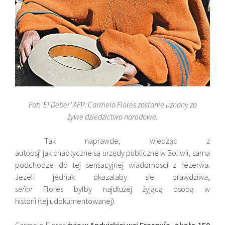
Fot: ‘El Deber’ AFP: Carmelo Flores zostanie uznany za
żywe dziedzictwo narodowe.
Tak naprawde, wiedząc z
autopsji jak chaotyczne są urzędy publiczne w Boliwii, sama
podchodze do tej sensacyjnej wiadomosci z rezerwa.
Jezeli jednak okazalaby sie prawdziwa,
señor
Flores bylby najdłużej żyjącą osobą w
historii (tej udokumentowanej).
Carmelo Flores
żyje w Andyjskiej wsi Frasquía, około 150