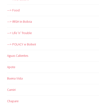
—> Food
—> IRISH in Bolivia
—> Life 'n' Trouble
—> POLACY w Boliwii
Aguas Calientes
Apote
Buena Vista
Camiri
Chapare