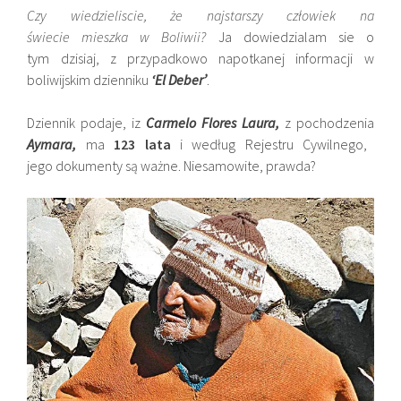
Czy wiedzieliscie, że najstarszy człowiek na
świecie mieszka w Boliwii?
Ja dowiedzialam sie o
tym dzisiaj, z przypadkowo napotkanej informacji w
boliwijskim dzienniku
‘El Deber’
.
Dziennik podaje, iz
Carmelo Flores Laura,
z pochodzenia
Aymara,
ma
123 lata
i według Rejestru Cywilnego,
jego dokumenty są ważne. Niesamowite, prawda?