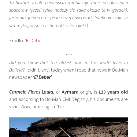
Ta historia z cala pewnoscia zmobilizuje mnie do dluzszych
spacerow (jezeli tylko nadazy sie taka okazja to w gorach),
jedzenia quinoa oraz picia duzej ilosci wody
(niekoniecznie ze
strumyka),
w postaci herbatki z lisci koki ).
Zrodlo:
‘El Deber’
***
Did you know that the oldest man in the world lives in
Bolivia?
I didn’t, until today when I read that news in Bolivian
newspaper
‘El Deber’
.
Carmelo Flores Laura,
of
Aymara
origin
,
is
123 years old
and according to Bolivian Civil Registry, his documents are
valid. Wow, amazing, isn’t it?