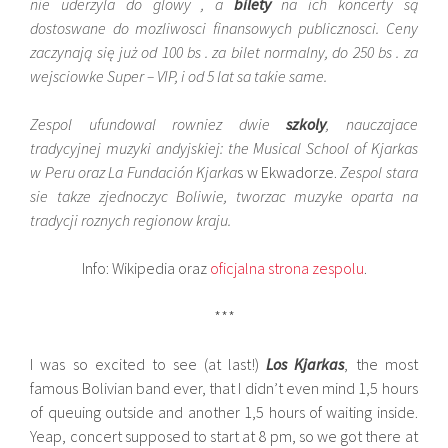
nie uderzyla do glowy , a
bilety
na ich koncerty są
dostoswane do mozliwosci finansowych publicznosci. Ceny
zaczynają się już od 100 bs . za bilet normalny, do 250 bs . za
wejsciowke Super – VIP, i od 5 lat sa takie same.
Zespol ufundowal rowniez dwie
szkoly
, nauczajace
tradycyjnej muzyki andyjskiej: the Musical School of Kjarkas
w Peru oraz La Fundación Kjarka
s w Ekwadorze.
Zespol stara
sie takze zjednoczyc Boliwie, tworzac muzyke oparta na
tradycji roznych regionow kraju.
Info: Wikipedia oraz
oficjalna strona zespolu
.
***
I was so excited to see (at last!)
Los Kjarkas
, the most
famous Bolivian band ever, that I didn’t even mind 1,5 hours
of queuing outside and another 1,5 hours of waiting inside.
Yeap, concert supposed to start at 8 pm, so we got there at