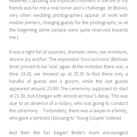
However, capturing this important moment in the life of my
friends was for me a real honor and a challenge. (In Bolivia,
very often wedding photographers appear at work with
mobile printers, charging guests for the photographs, so at
the beginning some people were quite reserved towards
me.)
It was a night full of surprises, dramatic news, raw emotions,
sincere joy and fun. The expression
‘hora boliviana’
(Bolivian
time) proved to be ‘real’ again. At the invitation there was a
time 19.30, we showed up at 20.30 to find there only a
handful of guests and a groom, while the last guests
appeared around 23.00! The ceremony supposed to start
at 21.30, but it began with almost an hour’s delay. This was
due to an absence of a notary, who was going to conduct
the ceremony… Fortunately, there was a lawyer in a family,
who gave a (simbolic) blessing to ‘Young Couple’ instead.
And then the fun began! Bride’s mom encouraged