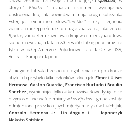
Nazwa zespołu ma swoje źródło w języku
Quechua
, w
ktorym”
Kharka
” oznacza instrument wymagajacy
dostrojenia lub, jak powiedziala moja droga kolezanka
Ester, jest synonimem slowa”t
emblor”
– czyli trzęsienia
ziemi. Ja raczej preferuje to drugie znaczenie, jako ze
Los
Kjarkas
,
z impetem zawojowali krajowa i miedzynarodowa
scene muzyczna, a latach 80. zespół stał się popularny nie
tylko w całej Ameryce Południowej, ale także w USA,
Australii, Europie i Japonii.
Z biegiem lat sklad zespolu ulegal zmianie i po drodze
ubylo lub przybylo kilku członków takich jak:
Elmer i Ulises
Hermosa
,
Gaston Guardia, Francisco Hurtado i Braulio
Sanchez,
wymieniajac tylko kilka nazwisk. Nowe tysiąclecie
przynioslo inne ważne zmiany w
Los Kjarkas
– grupa została
odmłodzona przez kolejnych młodych artystów takich jak,
Gonzalo Hermosa Jr., Lin Angulo i … Japonczyk
Makoto Shishido.