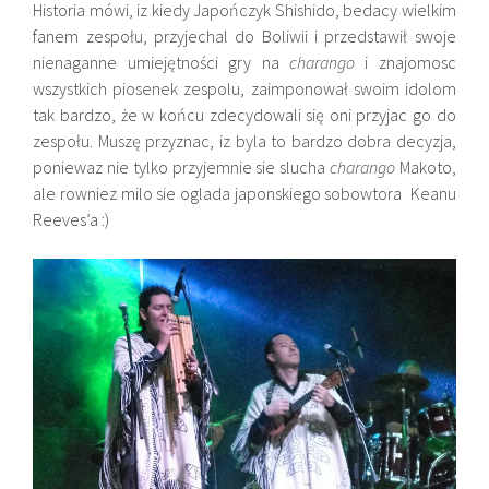
Historia mówi, iz kiedy Japończyk Shishido, bedacy wielkim
fanem zespołu, przyjechal do Boliwii i przedstawił swoje
nienaganne umiejętności gry na
charango
i znajomosc
wszystkich piosenek zespolu, zaimponował swoim idolom
tak bardzo, że w końcu zdecydowali się oni przyjac go do
zespołu. Muszę przyznac, iz byla to bardzo dobra decyzja,
poniewaz nie tylko przyjemnie sie slucha
charango
Makoto,
ale rowniez milo sie oglada japonskiego sobowtora Keanu
Reeves’a :)