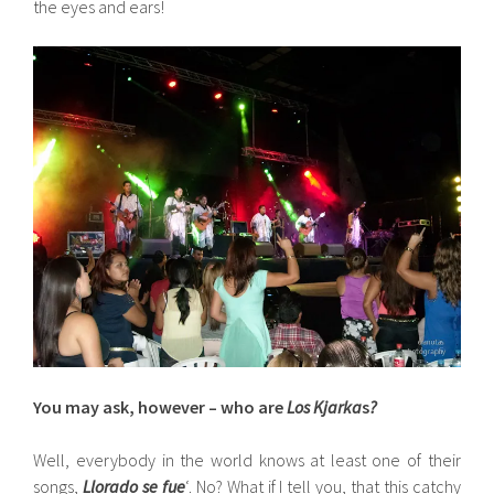
the eyes and ears!
You may ask, however – who are
Los Kjarka
s
?
Well, everybody in the world knows at least one of their
songs,
Llorado se fue
‘. No? What if I tell you, that this catchy