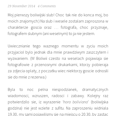
29 November 2014
4 Comments
Moj pierwszy boliwijski slub! Choc tak nie do konca moj, bo
moich znajomych:) Na slub i wesele zostalam zaproszona w
charakterze goscia oraz … fotografa, choc przyznaje,
fotografem slubnym (ani weselnym) to ja nie jestem.
Uwiecznianie tego waznego momentu w zyciu moich
przyjaciol bylo jednak dla mnie prawdziwym zaszczytem i
wyzwaniem. (W Boliwii czesto na weselach pojawiaja sie
fotografowie z przenosnymi drukarkami, ktorzy pobieraja
za zdjecia oplaty, z poczatku wiec niektorzy goscie odnosili
sie do mnie z rezerwa.)
Byla to noc pelna niespodzianek, dramatycznych
wiadomosci, wzruszen, radosci i zabawy. Kolejny raz
potwierdzilo sie, iz wyrazenie
‘hora boliviana
‘ (boliwijska
godzina) nie jest wziete z sufitu. Na zaproszeniu widniala
19.30, my sami pojawilismy sie na miejscu o 20.30, by zastac