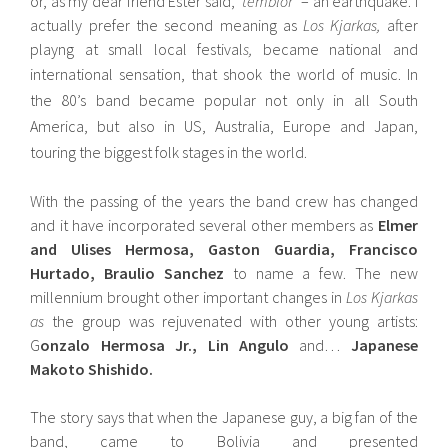
or, as my dear friend Ester said, ‘
temblor
‘ – an earthquake. I
actually prefer the second meaning as
Los Kjarkas,
after
playng at small local festival
s,
became national and
international sensation, that shook the world of music.
In
the 80’s band became popular not only in all South
America, but also in US, Australia, Europe and Japan,
touring the biggest folk stages in the world.
With the passing of the years the band crew has changed
and it have incorporated several other members as
Elmer
and Ulises Hermosa, Gaston Guardia, Francisco
Hurtado, Braulio Sanchez
to name a few. The new
millennium brought other important changes in
Los Kjarkas
as
the group was rejuvenated with other young artists:
G
onzalo Hermosa Jr., Lin Angulo
and…
Japanese
Makoto Shishido.
The story says that when the Japanese guy, a big fan of the
band, came to Bolivia and presented