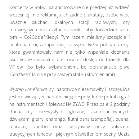
Koncerty w Boliwii sa anonsowane nie predzej niz tydzień
wcześniej i nie reklamuja ich zadne plakataty, trzeba wiec
uwaznie sluchac lokalnych stacji radiowych, czy
telewizyjnych oraz czytac dzienniki, aby dowiedziec sie o
tym – Co?Gdzie?Kiedy? Tym razem mieliśmy szczęście i
udało nam się zakupic miejsca s
uper- VIP
w pobliżu sceny,
ktore gwarantowaly nam nie tylko wspaniale doznania
akustyczne i wizualne, ale rowniez dostęp do lazienki dla
VIP-ow (co bylo wybawieniem, bo peruwianskie piwo
‘Cordillera
‘ lalo sie przy naszym stoliku strumieniami:)
Wystep Los Kjarkas
byl naprawdę niesamowity i szczęśliwa
jestem widząc, że nadal istnieją zespoły, które potrafia grać
na instrumentach i śpiewać NA ZYWO. Przez cale 2 godziny
słuchaliśmy niezwykłych głosow, akompaniowanych
dźwiękami gitary, charango, flutni pana (zampoña), quena,
ronroco, bombo oraz cieszylismy oczy pokazem
tradycyjnych tancow i pięknym oświetleniem sceny. Uczta