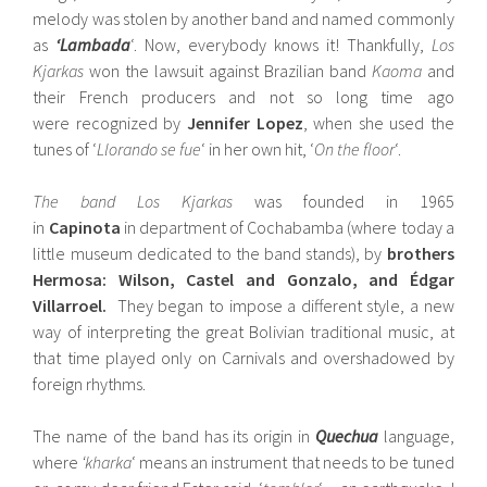
melody was stolen by another band and named commonly
as
‘Lambada
‘. Now, everybody knows it! Thankfully,
Los
Kjarkas
won the lawsuit against Brazilian band
Kaoma
and
their French producers and not so long time ago
were recognized by
Jennifer Lopez
, when she used the
tunes of ‘
Llorando se fue
‘ in her own hit, ‘
On the floor
‘.
The band Los Kjarkas
was founded in 1965
in
Capinota
in department of Cochabamba (where today a
little museum dedicated to the band stands), by
brothers
Hermosa: Wilson, Castel and Gonzalo, and Édgar
Villarroel.
They began to impose a different style, a new
way of interpreting the great Bolivian traditional music, at
that time played only on Carnivals and overshadowed by
foreign rhythms.
The name of the band has its origin in
Quechua
language,
where
‘kharka
‘ means an instrument that needs to be tuned