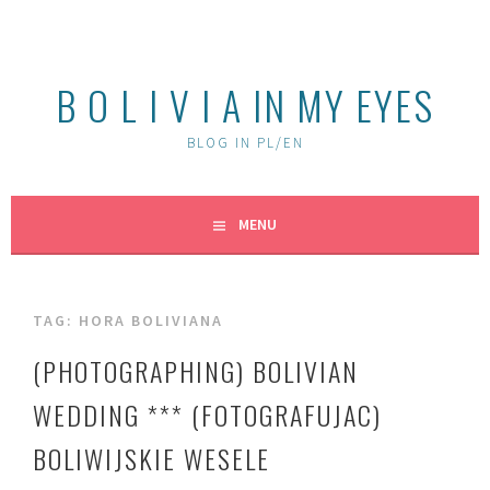
Skip
to
content
B O L I V I A IN MY EYES
BLOG IN PL/EN
MENU
TAG:
HORA BOLIVIANA
(PHOTOGRAPHING) BOLIVIAN
WEDDING *** (FOTOGRAFUJAC)
BOLIWIJSKIE WESELE