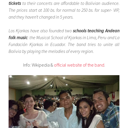
tickets
to their concerts are affordable to Bolivian audience.
The prices start at 100 bs. for normal to 250 bs. for super- VIP,
and they haven’t changed in 5 years.
Los Kjarkas have also founded two
schools teaching Andean
folk music
: the Musical School of Kjarkas in Lima, Peru and La
Fundación Kjarkas in Ecuador. The band tries to unite all
Bolivia by playing the melodies of every region.
Info: Wikipedia &
official website of the band
.