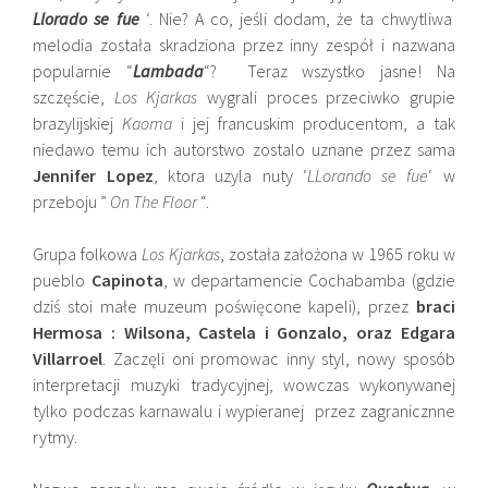
Llorado se fue
‘. Nie? A co, jeśli dodam, że ta chwytliwa
melodia została skradziona przez inny zespół i nazwana
popularnie “
Lambada
“? Teraz wszystko jasne! Na
szczęście,
Los Kjarkas
wygrali proces przeciwko grupie
brazylijskiej
Kaoma
i jej francuskim producentom, a tak
niedawo temu ich autorstwo zostalo uznane przez sama
Jennifer Lopez
, ktora uzyla nuty ‘
LLorando se fue
‘ w
przeboju ”
On The Floor
“.
Grupa folkowa
Los Kjarkas
, została założona w 1965 roku w
pueblo
Capinota
, w departamencie Cochabamba (gdzie
dziś stoi małe muzeum poświęcone kapeli), przez
braci
Hermosa : Wilsona, Castela i Gonzalo, oraz Edgara
Villarroel
. Zaczęli oni promowac inny styl, nowy sposób
interpretacji muzyki tradycyjnej, wowczas wykonywanej
tylko podczas karnawalu i wypieranej przez zagranicznne
rytmy.