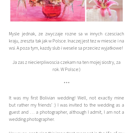
Mysle jednak, ze zwyczaje rozne sa w innych czesciach
kraju, zreszta tak jak w Polsce. Inaczej jest tez w miescie i na
wsi. A poza tym, kazdy slub i wesele sa przeciez wyjatkowe!
Ja zas z niecierpliwoscia czekam na ten mojej siostry, za
rok. W Polsce:)
***
It was my first Bolivian wedding! Well, not exactly mine
but rather my friends’ :) I was invited to the wedding as a
guest and … a photographer, although I admit, I am not a
wedding photographer.