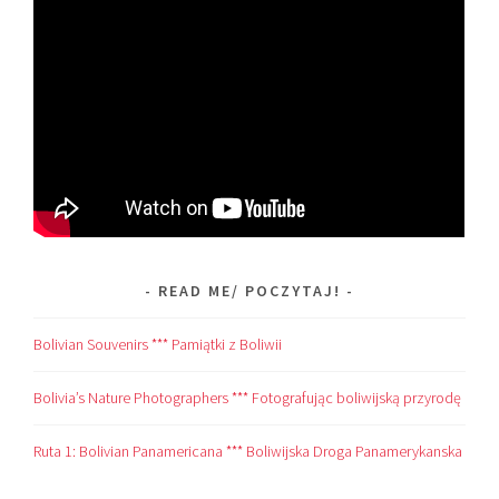
READ ME/ POCZYTAJ!
Bolivian Souvenirs *** Pamiątki z Boliwii
Bolivia’s Nature Photographers *** Fotografując boliwijską przyrodę
Ruta 1: Bolivian Panamericana *** Boliwijska Droga Panamerykanska