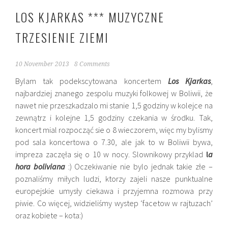
LOS KJARKAS *** MUZYCZNE
TRZESIENIE ZIEMI
10 November 2013
8 Comments
Bylam tak podekscytowana koncertem
Los Kjarkas
,
najbardziej znanego zespolu muzyki folkowej w Boliwii, że
nawet nie przeszkadzalo mi stanie 1,5 godziny w kolejce na
zewnątrz i kolejne 1,5 godziny czekania w środku. Tak,
koncert mial rozpocząć sie o 8 wieczorem, więc my bylismy
pod sala koncertowa o 7.30, ale jak to w Boliwii bywa,
impreza zaczęła się o 10 w nocy. Slownikowy przyklad
l
a
hora boliviana
:) Oczekiwanie nie bylo jednak takie złe –
poznaliśmy miłych ludzi, ktorzy zajeli nasze punktualne
europejskie umysły ciekawa i przyjemna rozmowa przy
piwie. Co więcej, widzieliśmy wystep ‘facetow w rajtuzach’
oraz kobiete – kota:)