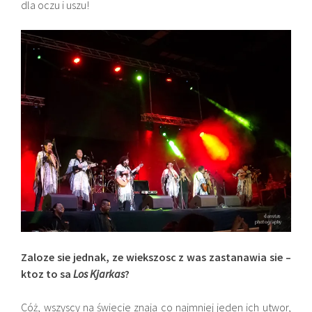
dla oczu i uszu!
Zaloze sie jednak, ze wiekszosc z was zastanawia sie –
ktoz to sa
Los Kjarkas
?
Cóż, wszyscy na świecie znaja co najmniej jeden ich utwor,