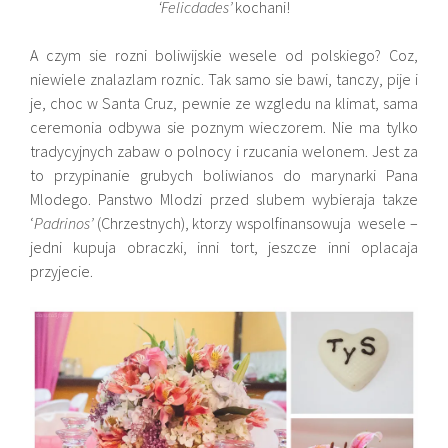
‘Felicdades’
kochani!
A czym sie rozni boliwijskie wesele od polskiego? Coz,
niewiele znalazlam roznic. Tak samo sie bawi, tanczy, pije i
je, choc w Santa Cruz, pewnie ze wzgledu na klimat, sama
ceremonia odbywa sie poznym wieczorem. Nie ma tylko
tradycyjnych zabaw o polnocy i rzucania welonem. Jest za
to przypinanie grubych boliwianos do marynarki Pana
Mlodego. Panstwo Mlodzi przed slubem wybieraja takze
‘
Padrinos’
(Chrzestnych), ktorzy wspolfinansowuja wesele –
jedni kupuja obraczki, inni tort, jeszcze inni oplacaja
przyjecie.