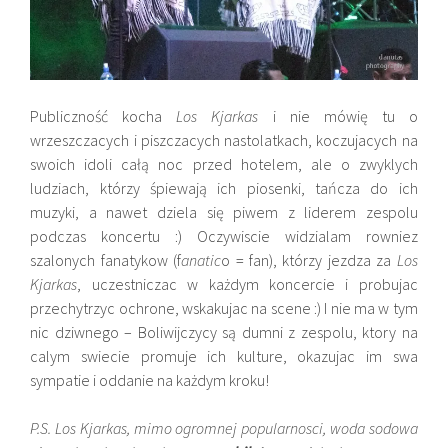
Publiczność kocha
Los Kjarkas
i nie mówię tu o
wrzeszczacych i piszczacych nastolatkach, koczujacych na
swoich idoli całą noc przed hotelem, ale o zwyklych
ludziach, którzy śpiewają ich piosenki, tańcza do ich
muzyki, a nawet dziela się piwem z liderem zespolu
podczas koncertu :) Oczywiscie widzialam rowniez
szalonych fanatykow (f
anatic
o = fan), którzy jezdza za
Los
Kjarkas
, uczestniczac w każdym koncercie i probujac
przechytrzyc ochrone, wskakujac na scene :) I nie ma w tym
nic dziwnego – Boliwijczycy są dumni z zespolu, ktory na
calym swiecie promuje ich kulture, okazujac im swa
sympatie i oddanie na każdym kroku!
P.S. Los Kjarkas, mimo ogromnej popularnosci, woda sodowa