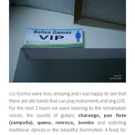
Los Kjarkas
were truly amazing and I was happy to see that
there are still bands that can play instruments and sing LIVE.
For the next 2 hours we were listening to the remarkable
voices, the sounds of guitars,
charango, pan flute
(zampoña), quena, ronroco, bombo
and watching
traditional dances in the beautiful illumination. A feast for