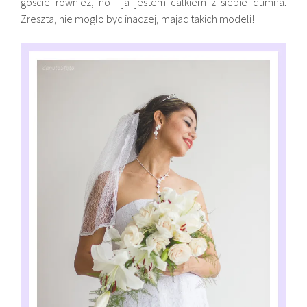
goscie rowniez, no i ja jestem calkiem z siebie dumna.
Zreszta, nie moglo byc inaczej, majac takich modeli!