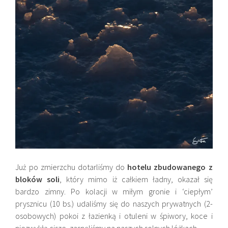
Już po zmierzchu dotarliśmy do
hotelu zbudowanego z
bloków soli
, który mimo iż całkiem ładny, okazał się
bardzo zimny. Po kolacji w miłym gronie i ‘ciepłym’
prysznicu (10 bs.) udaliśmy się do naszych prywatnych (2-
osobowych) pokoi z łazienką i otuleni w śpiwory, koce i