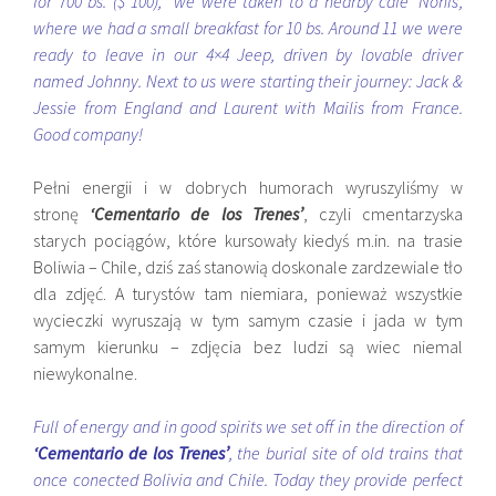
for 700 bs. ($ 100), we were taken to a nearby cafe ‘Nonis’,
where we had a small breakfast for 10 bs. Around 11 we were
ready to leave in our 4×4 Jeep, driven by lovable driver
named Johnny. Next to us were starting their journey: Jack &
Jessie from England and Laurent with Mailis from France.
Good company!
Pełni energii i w dobrych humorach wyruszyliśmy w
stronę
‘Cementario de los Trenes’
, czyli cmentarzyska
starych pociągów, które kursowały kiedyś m.in. na trasie
Boliwia – Chile, dziś zaś stanowią doskonale zardzewiale tło
dla zdjęć. A turystów tam niemiara, ponieważ wszystkie
wycieczki wyruszają w tym samym czasie i jada w tym
samym kierunku – zdjęcia bez ludzi są wiec niemal
niewykonalne.
Full of energy and in good spirits we set off in the direction of
‘Cementario de los Trenes’
, the burial site of old trains that
once conected Bolivia and Chile. Today they provide perfect