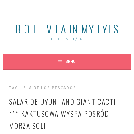
Skip
to
content
B O L I V I A IN MY EYES
BLOG IN PL/EN
MENU
TAG:
ISLA DE LOS PESCADOS
SALAR DE UYUNI AND GIANT CACTI
*** KAKTUSOWA WYSPA POSRÓD
MORZA SOLI