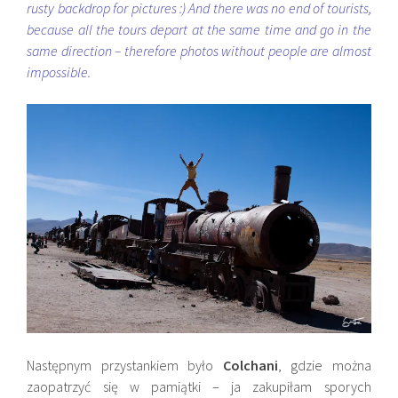
rusty backdrop for pictures :) And there was no end of tourists,
because all the tours depart at the same time and go in the
same direction – therefore photos without people are almost
impossible.
Następnym przystankiem było
Colchani
, gdzie można
zaopatrzyć się w pamiątki – ja zakupiłam sporych