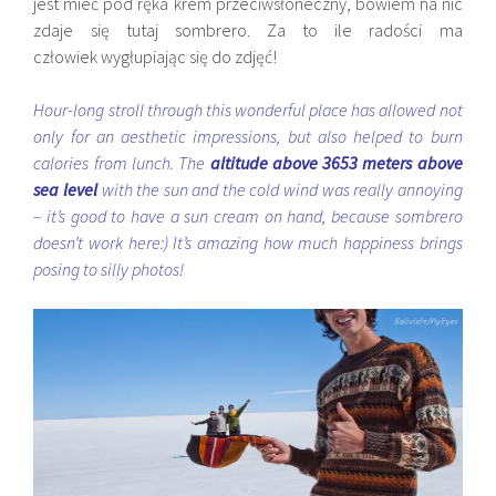
jest mieć pod ręka krem przeciwsłoneczny, bowiem na nic
zdaje się tutaj sombrero. Za to ile radości ma
człowiek wygłupiając się do zdjęć!
Hour-long stroll through this wonderful place has allowed not
only for an aesthetic impressions, but also helped to burn
calories from lunch. The
altitude above 3653 meters above
sea level
with the sun and the cold wind was really annoying
– it’s good to have a sun cream on hand, because sombrero
doesn’t work here:) It’s amazing how much happiness brings
posing to silly photos!