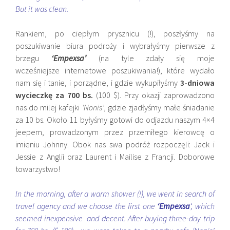
But it was clean.
Rankiem, po ciepłym prysznicu (!), poszłyśmy na
poszukiwanie biura podroży i wybrałyśmy pierwsze z
brzegu
‘Empexsa’
(na tyle zdały się moje
wcześniejsze internetowe poszukiwania!), które wydało
nam się i tanie, i porządne, i gdzie wykupiłyśmy
3-dniowa
wycieczkę za 700 bs.
(100 $). Przy okazji zaprowadzono
nas do milej kafejki
‘Nonis’
, gdzie zjadłyśmy małe śniadanie
za 10 bs. Około 11 byłyśmy gotowi do odjazdu naszym 4×4
jeepem, prowadzonym przez przemiłego kierowcę o
imieniu Johnny. Obok nas swa podróż rozpoczęli: Jack i
Jessie z Anglii oraz Laurent i Mailise z Francji. Doborowe
towarzystwo!
In the morning, after a warm shower (!), we went in search of
travel agency and we choose the first one
‘Empexsa
‘, which
seemed inexpensive and decent. After buying three-day trip