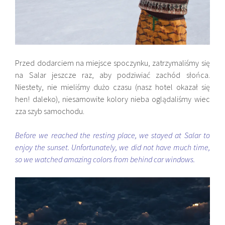
Przed dodarciem na miejsce spoczynku, zatrzymaliśmy się
na Salar jeszcze raz, aby podziwiać zachód słońca.
Niestety, nie mieliśmy dużo czasu (nasz hotel okazał się
hen! daleko), niesamowite kolory nieba oglądaliśmy wiec
zza szyb samochodu.
Before we reached the ​​resting place, we stayed at Salar to
enjoy the sunset. Unfortunately, we did not have much time,
so we watched amazing colors from behind car windows.