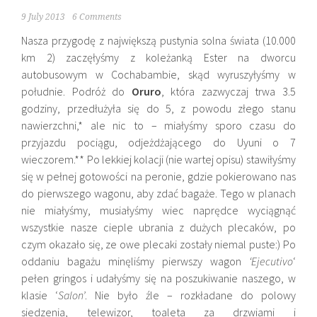
9 July 2013
6 Comments
Nasza przygodę z największą pustynia solna świata (10.000
km 2) zaczęłyśmy z koleżanką Ester na dworcu
autobusowym w Cochabambie, skąd wyruszyłyśmy w
południe. Podróż do
Oruro
, która zazwyczaj trwa 3.5
godziny, przedłużyła się do 5, z powodu złego stanu
nawierzchni,* ale nic to – miałyśmy sporo czasu do
przyjazdu pociągu, odjeżdżającego do Uyuni o 7
wieczorem.** Po lekkiej kolacji (nie wartej opisu) stawiłyśmy
się w pełnej gotowości na peronie, gdzie pokierowano nas
do pierwszego wagonu, aby zdać bagaże. Tego w planach
nie miałyśmy, musiałyśmy wiec naprędce wyciągnąć
wszystkie nasze cieple ubrania z dużych plecaków, po
czym okazało się, ze owe plecaki zostały niemal puste:) Po
oddaniu bagażu minęliśmy pierwszy wagon
‘Ejecutivo
‘
pełen gringos i udałyśmy się na poszukiwanie naszego, w
klasie ‘
Salon’
. Nie było źle – rozkładane do polowy
siedzenia, telewizor, toaleta za drzwiami i