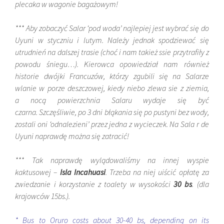
plecaka w wagonie bagażowym!
*** Aby zobaczyć Salar ‘pod woda’ najlepiej jest wybrać się do
Uyuni w styczniu i lutym. Należy jednak spodziewać się
utrudnień na dalszej trasie (choć i nam takież ssie przytrafiły z
powodu śniegu…). Kierowca opowiedział nam również
historie dwójki Francuzów, którzy zgubili się na Salarze
wlanie w porze deszczowej, kiedy niebo zlewa sie z ziemia,
a nocą powierzchnia Salaru wydaje się być
czarna. Szczęśliwie, po 3 dni błąkania się po pustyni bez wody,
zostali oni ‘odnalezieni’ przez jedna z wycieczek. Na Sala r de
Uyuni naprawdę można się zatracić!
*** Tak naprawdę wylądowaliśmy na innej wyspie
kaktusowej –
Isla Incahuasi
. Trzeba na niej uiścić opłatę za
zwiedzanie i korzystanie z toalety w wysokości
30 bs
.
(dla
krajowców
15bs.).
* Bus to Oruro costs about 30-40 bs, depending on its