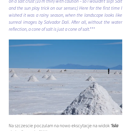
on a salt crust (10 m thin) with caution – so I wouldn’t slip! Salt
and the sun play trick on our senses:) Here for the first time I
wished it was a rainy season, when the landscape looks like
surreal images by Salvador Dali. After all, without the water
reflection, a cone of salt is just a cone of salt.***
Na szczescie poczulam na nowo ekscytacje na widok
‘Isla