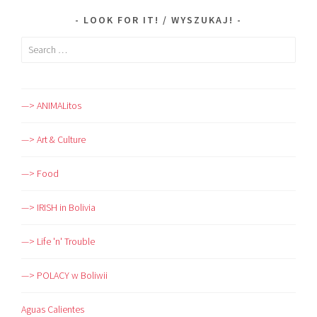
LOOK FOR IT! / WYSZUKAJ!
Search
for:
—> ANIMALitos
—> Art & Culture
—> Food
—> IRISH in Bolivia
—> Life 'n' Trouble
—> POLACY w Boliwii
Aguas Calientes