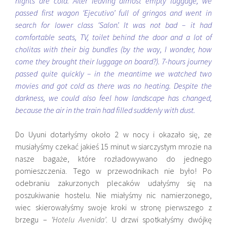
nights are cold. After leaving almost empty luggage, we
passed first wagon ‘Ejecutivo’ full of gringos and went in
search for lower class ‘Salon’. It was not bad – it had
comfortable seats, TV, toilet behind the door and a lot of
cholitas with their big bundles (by the way, I wonder, how
come they brought their luggage on board?). 7-hours journey
passed quite quickly – in the meantime we watched two
movies and got cold as there was no heating. Despite the
darkness, we could also feel how landscape has changed,
because the air in the train had filled suddenly with dust.
Do Uyuni dotarłyśmy około 2 w nocy i okazało się, ze
musiałyśmy czekać jakieś 15 minut w siarczystym mrozie na
nasze bagaże, które rozładowywano do jednego
pomieszczenia. Tego w przewodnikach nie było! Po
odebraniu zakurzonych plecaków udałyśmy się na
poszukiwanie hostelu. Nie miałyśmy nic namierzonego,
wiec skierowałyśmy swoje kroki w stronę pierwszego z
brzegu –
‘Hotelu Avenida’
. U drzwi spotkałyśmy dwójkę