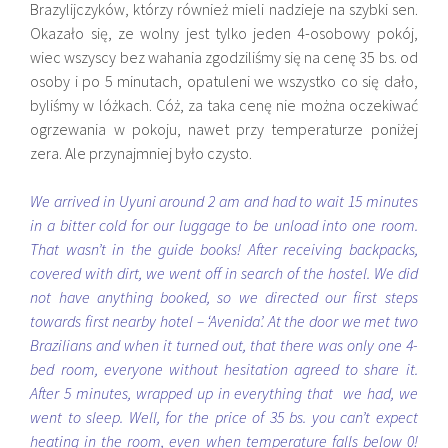
Brazylijczyków, którzy również mieli nadzieje na szybki sen.
Okazało się, ze wolny jest tylko jeden 4-osobowy pokój,
wiec wszyscy bez wahania zgodziliśmy się na cenę 35 bs. od
osoby i po 5 minutach, opatuleni we wszystko co się dało,
byliśmy w lóżkach. Cóż, za taka cenę nie można oczekiwać
ogrzewania w pokoju, nawet przy temperaturze poniżej
zera. Ale przynajmniej było czysto.
We arrived in Uyuni around 2 am and had to wait 15 minutes
in a bitter cold for our luggage to be unload into one room.
That wasn’t in the guide books! After receiving backpacks,
covered with dirt, we went off in search of the hostel. We did
not have anything booked, so we directed our first steps
towards first nearby hotel – ‘Avenida’. At the door we met two
Brazilians and when it turned out, that there was only one 4-
bed room, everyone without hesitation agreed to share it.
After 5 minutes, wrapped up in everything that we had, we
went to sleep. Well, for the price of 35 bs. you can’t expect
heating in the room, even when temperature falls below 0!