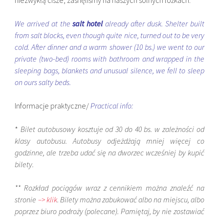
niezwykłą cisze, zasnęliśmy na naszych solnych lóżkach.
We arrived at the
salt hotel
already after dusk. Shelter built
from salt blocks, even though quite nice, turned out to be very
cold. After dinner and a warm shower (10 bs.) we went to our
private (two-bed) rooms with bathroom and wrapped in the
sleeping bags, blankets and unusual silence, we fell to sleep
on ours salty beds.
Informacje praktyczne/
Practical info:
*
Bilet autobusowy kosztuje od 30 do 40 bs. w zależności od
klasy autobusu. Autobusy odjeżdżają mniej więcej co
godzinne, ale trzeba udać się na dworzec wcześniej by kupić
bilety.
** Rozkład pociągów wraz z cennikiem można znaleźć na
stronie
–> klik
. Bilety można zabukować albo na miejscu, albo
poprzez biuro podroży (polecane). Pamiętaj, by nie zostawiać