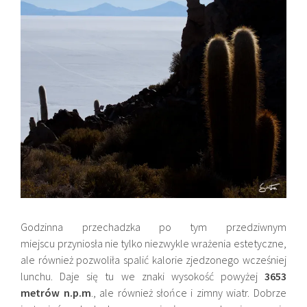
Godzinna przechadzka po tym przedziwnym
miejscu przyniosła nie tylko niezwykle wrażenia estetyczne,
ale również pozwoliła spalić kalorie zjedzonego wcześniej
lunchu. Daje się tu we znaki wysokość powyżej
3653
metrów n.p.m
., ale również słońce i zimny wiatr. Dobrze