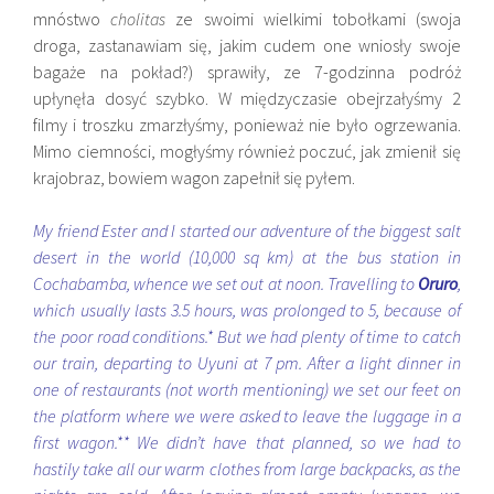
mnóstwo
cholitas
ze swoimi wielkimi tobołkami (swoja
droga, zastanawiam się, jakim cudem one wniosły swoje
bagaże na pokład?) sprawiły, ze 7-godzinna podróż
upłynęła dosyć szybko. W międzyczasie obejrzałyśmy 2
filmy i troszku zmarzłyśmy, ponieważ nie było ogrzewania.
Mimo ciemności, mogłyśmy również poczuć, jak zmienił się
krajobraz, bowiem wagon zapełnił się pyłem.
My friend Ester and I started our adventure of the biggest salt
desert in the world (10,000 sq km) at the bus station in
Cochabamba, whence we set out at noon. Travelling to
Oruro
,
which usually lasts 3.5 hours, was prolonged to 5, because of
the poor road conditions.* But we had plenty of time to catch
our train, departing to Uyuni at 7 pm. After a light dinner in
one of restaurants (not worth mentioning) we set our feet on
the platform where we were asked to leave the luggage in a
first wagon.** We didn’t have that planned, so we had to
hastily take all our warm clothes from large backpacks, as the