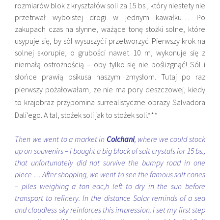
rozmiarów blok z kryształów soli za 15 bs., który niestety nie
przetrwał wyboistej drogi w jednym kawałku… Po
zakupach czas na słynne, ważące tonę stożki solne, które
usypuje się, by sól wysuszyć i przetworzyć. Pierwszy krok na
solnej skorupie, o grubości nawet 10 m, wykonuje się z
niemałą ostrożnością – oby tylko się nie poślizgnąć! Sól i
słońce prawią psikusa naszym zmysłom.
Tutaj po raz
pierwszy pożałowałam, ze nie ma pory deszczowej, kiedy
to krajobraz przypomina surrealistyczne obrazy Salvadora
Dali’ego. A tal, stożek soli jak to stożek soli.***
Then we went to a market in
Colchani
, where we could stock
up on souvenirs – I bought a big block of salt crystals for 15 bs.,
that unfortunately did not survive the bumpy road in one
piece …
After shopping, we went to see the famous salt cones
– piles weighing a ton eac,h left to dry in the sun before
transport to refinery. In the distance Salar reminds of a sea
and cloudless sky reinforces this impression. I set my first step