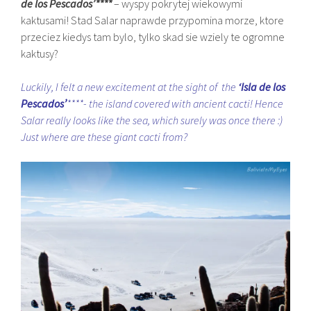
de los Pescados’****
– wyspy pokrytej wiekowymi
kaktusami! Stad Salar naprawde przypomina morze, ktore
przeciez kiedys tam bylo, tylko skad sie wziely te ogromne
kaktusy?
Luckily, I felt a new excitement at the sight of the
‘Isla de los
Pescados’
****- the island covered with ancient cacti! Hence
Salar really looks like the sea, which surely was once there :)
Just where are these giant cacti from?