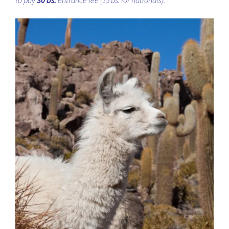
to pay
30 bs.
entrance fee (15 bs. for nationals).