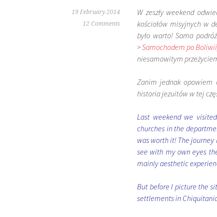
W zeszły weekend odwiedz
19 February 2014
kościołów misyjnych w d
12 Comments
było warto! Sama podróż
>
Samochodem po Boliwii
niesamowitym przeżyciem,
Zanim jednak opowiem o 
historia jezuitów w tej cz
Last weekend we visite
churches in the department
was worth it! The journey 
see with my own eyes the 
mainly aesthetic experien
But before I picture the si
settlements in Chiquitani