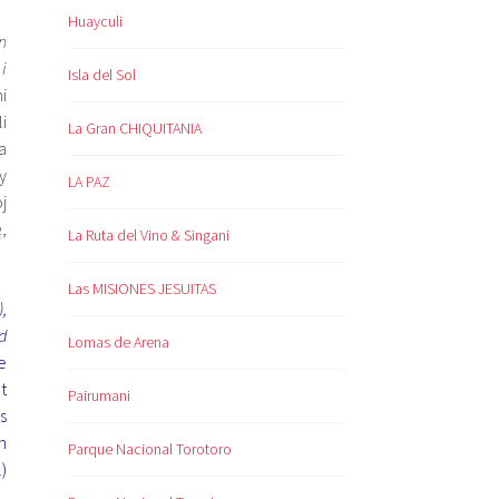
Huayculi
n
i
Isla del Sol
i
i
La Gran CHIQUITANIA
a
y
LA PAZ
j
,
La Ruta del Vino & Singani
Las MISIONES JESUITAS
,
d
Lomas de Arena
e
t
Pairumani
s
n
Parque Nacional Torotoro
)