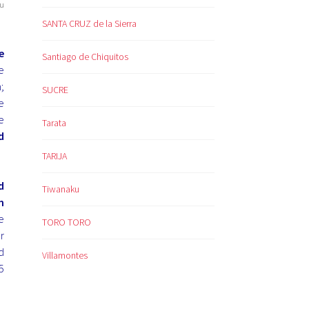
ju
SANTA CRUZ de la Sierra
e
Santiago de Chiquitos
e
;
SUCRE
e
e
Tarata
d
TARIJA
d
Tiwanaku
n
e
TORO TORO
r
d
Villamontes
5