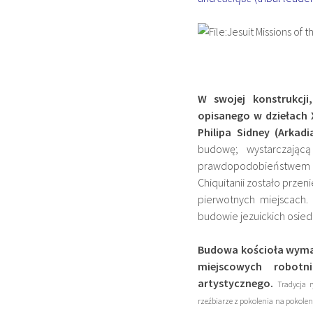
W swojej konstrukcji
opisanego w dziełach 
Philipa Sidney (Arkadia
budowę; wystarczając
prawdopodobieństwem p
Chiquitanii zostało przeni
pierwotnych miejscach.
budowie jezuickich osiedl
Budowa kościoła wymaga
miejscowych robotn
artystycznego.
Tradycja 
rzeźbiarze z pokolenia na pokole