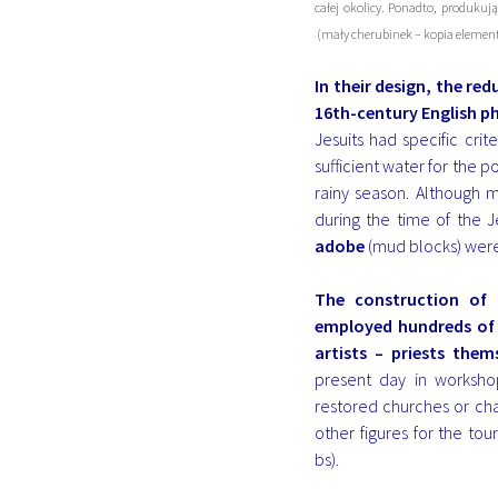
całej okolicy. Ponadto, produkuj
(mały cherubinek – kopia elementu
In their design, the red
16th-century English p
Jesuits had specific crit
sufficient water for the p
rainy season. Although m
during the time of the Je
adobe
(mud blocks) were
The construction of
employed hundreds of 
artists – priests thems
present day in worksho
restored churches or cha
other figures for the tou
bs).