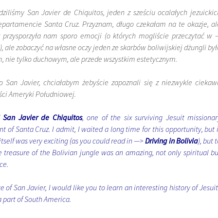
iliśmy San Javier de Chiquitos, jeden z sześciu ocalałych jezuickic
epartamencie Santa Cruz. Przyznam, długo czekałam na te okazje, al
 przysporzyła nam sporo emocji (o których mogliście przeczytać w 
), ale zobaczyć na własne oczy jeden ze skarbów boliwijskiej dżungli był
 nie tylko duchowym, ale przede wszystkim estetycznym.
San Javier, chciałabym żebyście zapoznali się z niezwykle ciekaw
ęści Ameryki Południowej.
d
San Javier de Chiquitos
, one of the six surviving Jesuit missionar
 of Santa Cruz. I admit, I waited a long time for this opportunity, but i
itself was very exciting (as you could read in —>
Driving in Bolivia
), but 
treasure of the Bolivian jungle was an amazing, not only spiritual bu
ce.
te of San Javier, I would like you to learn an interesting history of Jesui
a part of South America.