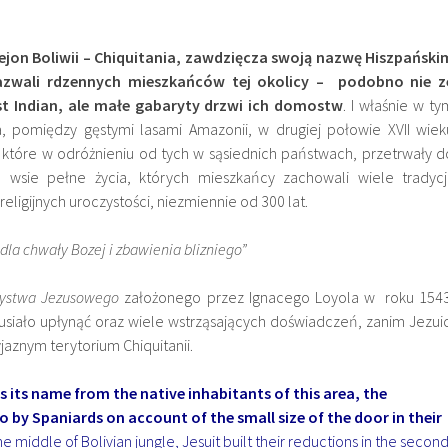
jon Boliwii – Chiquitania, zawdzięcza swoją nazwę Hiszpański
azwali rdzennych mieszkańców tej okolicy – podobno nie z
st Indian, ale małe gabaryty drzwi ich domostw
. I właśnie w ty
, pomiędzy gęstymi lasami Amazonii, w drugiej połowie XVII wiek
, które w odróżnieniu od tych w sąsiednich państwach, przetrwały d
le wsie pełne życia, których mieszkańcy zachowali wiele tradycji
ligijnych uroczystości, niezmiennie od 300 lat.
dla chwały Bozej i zbawienia blizniego”
ystwa Jezusowego
założonego przez Ignacego Loyola w roku 1543
usiało upłynąć oraz wiele wstrząsających doświadczeń, zanim Jezuic
jaznym terytorium Chiquitanii.
s its name from the native inhabitants of this area, the
to by Spaniards on account of the small size of the door in their
 the middle of Bolivian jungle, Jesuit built their reductions in the secon