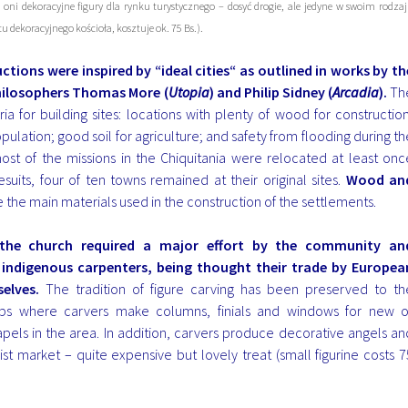
ą oni dekoracyjne figury dla rynku turystycznego – dosyć drogie, ale jedyne w swoim rodza
 dekoracyjnego kościoła, kosztuje ok. 75 Bs.).
uctions were inspired by “ideal cities“ as outlined in works by th
hilosophers Thomas More (
Utopia
) and Philip Sidney (
Arcadia
).
Th
eria for building sites: locations with plenty of wood for construction
opulation; good soil for agriculture; and safety from flooding during th
ost of the missions in the Chiquitania were relocated at least onc
suits, four of ten towns remained at their original sites.
Wood an
 the main materials used in the construction of the settlements.
 the church required a major effort by the community an
indigenous carpenters, being thought their trade by Europea
elves.
The tradition of figure carving has been preserved to th
ps where carvers make columns, finials and windows for new o
pels in the area. In addition, carvers produce decorative angels an
rist market – quite expensive but lovely treat (small figurine costs 7