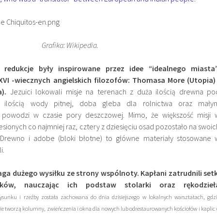
Grafika: Wikipedia.
, redukcje były inspirowane przez idee “idealnego miasta”
XVI -wiecznych angielskich filozofów: Thomasa More (Utopia) 
).
Jezuici lokowali misje na terenach z duża ilością drewna po
ą ilością wody pitnej, doba gleba dla rolnictwa oraz mały
owodzi w czasie pory deszczowej. Mimo, że większość misji 
esionych co ​​najmniej raz, cztery z dziesięciu osad pozostało na swoic
 Drewno i adobe (bloki błotne) to główne materiały stosowane 
i.
 dużego wysiłku ze strony wspólnoty. Kapłani zatrudnili setk
ików, nauczając ich podstaw stolarki oraz rękodzieł
rysunku i rzeźby została zachowana do dnia dzisiejszego w lokalnych warsztatach, gdz
nie tworzą kolumny, zwieńczenia i okna dla nowych lub odrestaurowanych kościołów i kaplic