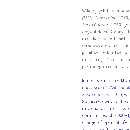
W kolejnych latach pows
(1699), Concepcion (1709),
Santo Corazon (1760)
, gd
obywatelami Korony His
mieszkać wśród nich,
samowystarczalna i lic
jezuitów (jeden był od
materialny). Obierano ta
pełniącego role tłumacza
In next years other Mis
Concepcion (1709), San Mi
Santo Corazon
(1760), wh
Spanish Crown and the ow
missionaries and trave
communities of 2,000–4,
charge of spiritual lif
and
cacique
(tribal leade