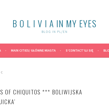
B O L I V I A IN MY EYES
BLOG IN PL/EN
A
MAIN CITIES/ GŁÓWNE MIASTA
S’CONTACT’UJ SIĘ
BLO
IC
S OF CHIQUITOS *** BOLIWIJSKA
UICKA’