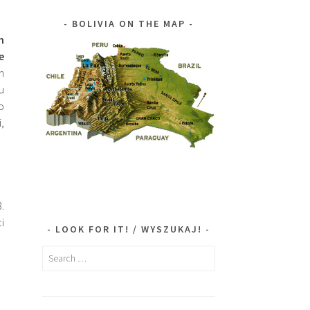
BOLIVIA ON THE MAP
m
e
m
u
o
,
.
i
LOOK FOR IT! / WYSZUKAJ!
Search
for:
d