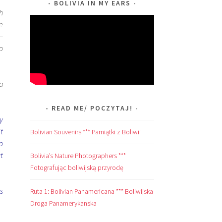
BOLIVIA IN MY EARS
h
e
—
o
a
READ ME/ POCZYTAJ!
y
t
Bolivian Souvenirs *** Pamiątki z Boliwii
to
t
Bolivia’s Nature Photographers ***
Fotografując boliwijską przyrodę
ts
Ruta 1: Bolivian Panamericana *** Boliwijska
Droga Panamerykanska