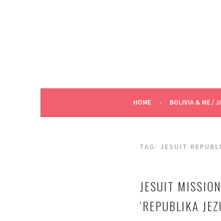
Skip
to
content
HOME
BOLIVIA & ME / J
TAG:
JESUIT REPUBL
JESUIT MISSION
‘REPUBLIKA JEZ