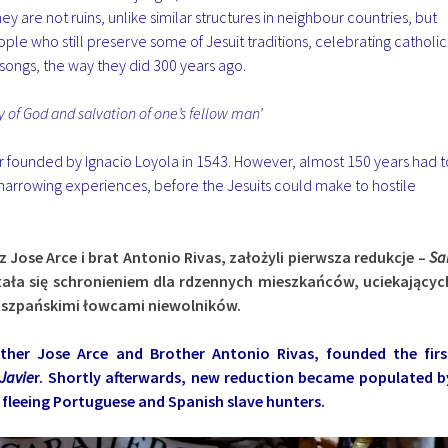
hey are not ruins, unlike similar structures in neighbour countries, but
 people who still preserve some of Jesuit traditions, celebrating catholic
 songs, the way they did 300 years ago.
ory of God and salvation of one’s fellow man’
r founded by Ignacio Loyola in 1543. However, almost 150 years had t
harrowing experiences, before the Jesuits could make to hostile
z Jose Arce i brat Antonio Rivas, założyli pierwsza redukcje –
Sa
stała się schronieniem dla rdzennych mieszkańców, uciekającyc
hiszpańskimi łowcami niewolników.
her Jose Arce and Brother Antonio Rivas, founded the firs
 Javie
r.
Shortly afterwards, new reduction became populated b
 fleeing Portuguese and Spanish slave hunters.