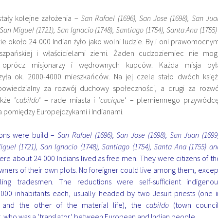
tały kolejne założenia –
San Rafael (1696), San Jose (1698), San Jua
 San Miguel (1721), San Ignacio (1748), Santiago (1754), Santa Ana (1755) 
zie około 24 000 Indian żyło jako wolni ludzie. Byli oni prawomocnym
zpańskiej i właścicielami ziemi. Żaden cudzoziemiec nie mogl
 oprócz misjonarzy i wędrownych kupców. Każda misja był
zyła ok. 2000-4000 mieszkańców. Na jej czele stało dwóch księż
powiedzialny za rozwój duchowy społeczności, a drugi za rozwó
kże ‘
cabildo
‘ – rade miasta i ‘
cacique
‘ – plemiennego przywódcę
 pomiędzy Europejczykami i Indianami.
sions were build –
San Rafael (1696), San Jose (1698), San Juan (1699)
guel (1721), San Ignacio (1748), Santiago (1754), Santa Ana (1755) an
ere about 24 000 Indians lived as free men. They were citizens of th
ners of their own plots. No foreigner could live among them, excep
lling tradesmen. The reductions were self-sufficient indigenou
000 inhabitants each, usually headed by two Jesuit priests (one i
e, and the other of the material life), the
cabildo
(town council
r, who was a ‘translator’ between European and Indian people.