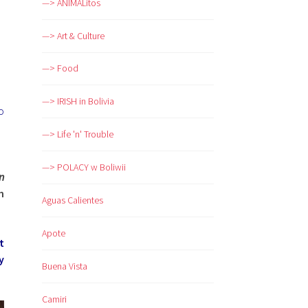
—> ANIMALitos
—> Art & Culture
—> Food
—> IRISH in Bolivia
o
—> Life 'n' Trouble
—> POLACY w Boliwii
n
h
Aguas Calientes
Apote
t
y
Buena Vista
Camiri