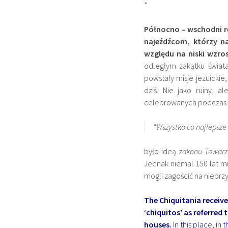
*
Północno – wschodni re
najeźdźcom, którzy n
względu na niski wzro
odległym zakątku świata
powstały misje jezuickie
dziś. Nie jako ruiny, a
celebrowanych podczas re
“Wszystko co najlepsze 
było ideą z
akonu Towarz
Jednak niemal 150 lat m
mogli zagościć na nieprzy
The Chiquitania receive
‘chiquitos’ as referred 
houses.
In this place, in