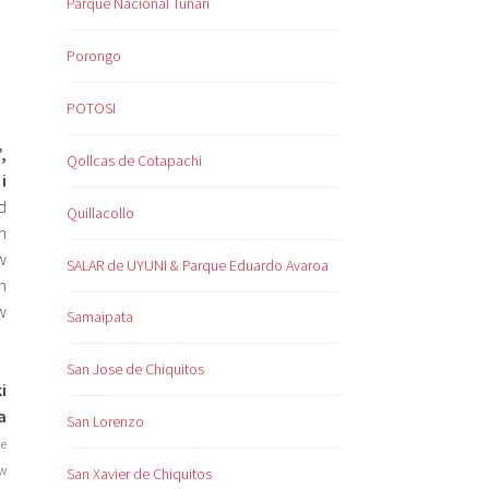
Parque Nacional Tunari
Porongo
POTOSI
,
Qollcas de Cotapachi
i
d
Quillacollo
m
w
SALAR de UYUNI & Parque Eduardo Avaroa
h
w
Samaipata
San Jose de Chiquitos
i
a
San Lorenzo
ie
 w
San Xavier de Chiquitos