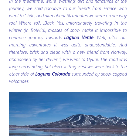
In the meantime, while ‘washing’ dirt and hardships of the
journey, we said goodbye to our friends from France who
went to Chile, and after about 30 minutes we were on our way
too! Where to?…Back. Yes, unfortunately traveling in the
winter (in Bolivia), masses of snow make it impossible to
continue journey towards
Laguna Verde
. Well, after our
morning adventures it was quite understandable. And
therefore, brisk and clean with a new friend from Norway,
abandoned by her driver *, we went to Uyuni. The road was
long and winding, but also exciting. First we were back to the
other side of
Laguna Colorada
surrounded by snow-capped
volcanoes.