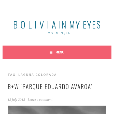
Skip
to
content
B O L I V I A IN MY EYES
BLOG IN PL/EN
MENU
TAG:
LAGUNA COLORADA
B+W ‘PARQUE EDUARDO AVAROA’
12 July 2013
Leave a comment