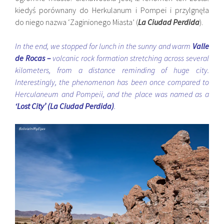
kiedyś porównany do Herkulanum i Pompei i przylgnęła
do niego nazwa ‘Zaginionego Miasta’ (
La Ciudad Perdida
).
In the end, we stopped for lunch in the sunny and warm
Valle
de Rocas –
volcanic rock formation stretching across several
kilometers, from a distance reminding of huge city.
Interestingly, the phenomenon has been once compared to
Herculaneum and Pompeii, and the place was named as a
‘Lost City’ (La Ciudad Perdida)
.