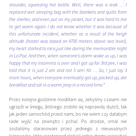
shoulder, squeezing hot bottle. Well, there was a leak … I
replaced wet sleeping bag with the blankets and quilts from
the shelter, and even put on my jacket, but it was hard to me
to get warm again. I do not know whether it was because of
this unfortunate incident, whether as a result of the heigh
altitude (hostel was based on 4700 meters above sea level),
my heart started to race,just like during the memorable night
in La Paz. And then, when someone’s alarm woke us up, I was
happy that my insomnia is over and I got up for 3rd pee, I was
told that it is just 2 am and not 5 am! Ah … So, I just lay 3
more hours, when everyone eventually got up, packed up, ate
breakfast and sat in a warm jeep in a record time.*
Przez kolejna godzinne modliłam się, żebyśmy czasem nie
ugrzęźli w śniegu, (którego zrobiło się naprawdę dużo!), tak
jak jeden samochód przed nami, bo nie wiem czy dałabym
rade wyjść na zewnątrz i pchać. Po drodze, omal nie
zostaliśmy staranowani przez jednego z nieuważnych
kierowców, który postanowił skrócić sobie drogę i pojechać