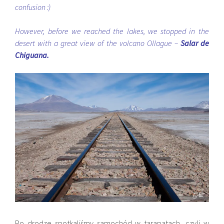
confusion :)
However, before we reached the lakes, we stopped in the
desert with a great view of the volcano Ollague –
Salar de
Chiguana.
Po drodze spotkaliśmy samochód w tarapatach, czyli w