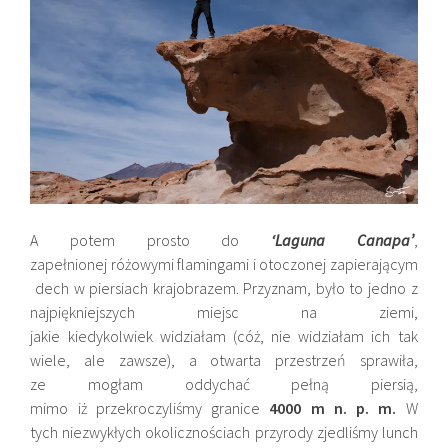
A potem prosto do
‘Laguna Canapa’
,
zapełnionej różowymi flamingami i otoczonej zapierającym
dech w piersiach krajobrazem. Przyznam, było to jedno z
najpiękniejszych miejsc na ziemi,
jakie kiedykolwiek widziałam (cóż, nie widziałam ich tak
wiele, ale zawsze), a otwarta przestrzeń sprawiła,
ze mogłam oddychać pełną piersią,
mimo iż przekroczyliśmy granice
4000 m n. p. m.
W
tych niezwykłych okolicznościach przyrody zjedliśmy lunch