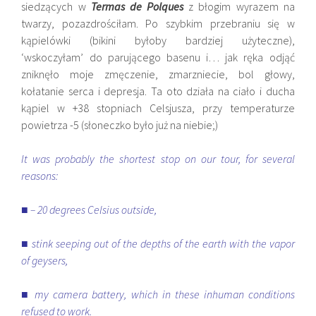
siedzących w
Termas de Polques
z błogim wyrazem na
twarzy, pozazdrościłam. Po szybkim przebraniu się w
kąpielówki (bikini byłoby bardziej użyteczne),
‘wskoczyłam’ do parującego basenu i… jak ręka odjąć
zniknęło moje zmęczenie, zmarzniecie, bol głowy,
kołatanie serca i depresja. Ta oto działa na ciało i ducha
kąpiel w +38 stopniach Celsjusza, przy temperaturze
powietrza -5 (słoneczko było już na niebie;)
It was probably the shortest stop on our tour, for several
reasons:
■ – 20 degrees Celsius outside,
■ stink seeping out of the depths of the earth with the vapor
of geysers,
■ my camera battery, which in these inhuman conditions
refused to work.