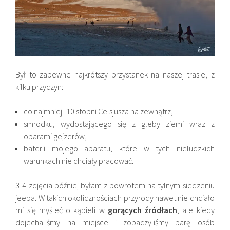
Był to zapewne najkrótszy przystanek na naszej trasie, z
kilku przyczyn:
co najmniej- 10 stopni Celsjusza na zewnątrz,
smrodku, wydostającego się z gleby ziemi wraz z
oparami gejzerów,
baterii mojego aparatu, które w tych nieludzkich
warunkach nie chciały pracować.
3-4 zdjęcia później byłam z powrotem na tylnym siedzeniu
jeepa. W takich okolicznościach przyrody nawet nie chciało
mi się myśleć o kąpieli w
gorących źródłach
, ale kiedy
dojechaliśmy na miejsce i zobaczyliśmy parę osób