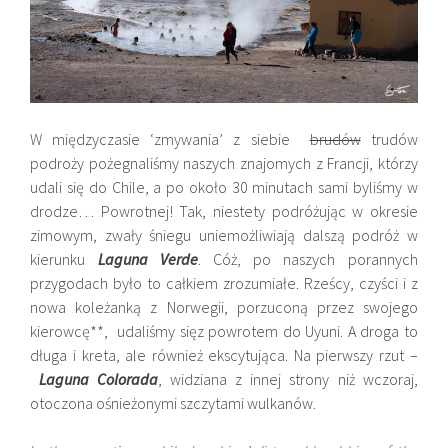
W międzyczasie ‘zmywania’ z siebie
brudów
trudów
podroży pożegnaliśmy naszych znajomych z Francji, którzy
udali się do Chile, a po około 30 minutach sami byliśmy w
drodze… Powrotnej! Tak, niestety podróżując w okresie
zimowym, zwały śniegu uniemożliwiają dalszą podróż w
kierunku
Laguna Verde
. Cóż, po naszych porannych
przygodach było to całkiem zrozumiałe. Rześcy, czyści i z
nowa koleżanką z Norwegii, porzuconą przez swojego
kierowcę**, udaliśmy sięz powrotem do Uyuni. A droga to
długa i kreta, ale również ekscytująca. Na pierwszy rzut –
Laguna Colorada
, widziana z innej strony niż wczoraj,
otoczona ośnieżonymi szczytami wulkanów.