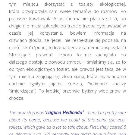
tym miejscu skorzystać z toalety ekologicznej,
która przysporzyła nam wiele tematów do rozmów. Po
pierwsze kosztowała 5 bs. (normalnie płaci się 1-2), po
drugie nie miała spłuczki, po trzecie trzeba było uważać w
czasie jej korzystania, bowiem informacja na
drzwiach głosiła, ze ‘jeżeli nie respektuje się podziału na
cześć ‘siku’ i ‘pupu’, to trzeba będzie samemu posprzątać’:)
Stresujące, prawda? Jezioro to nie zachęcało do
dalszego postoju z powodu smrodu – śmialiśmy się, ze to
od tych ekologicznych toalet, ale prawda jest taka, ze w
tym miejscu znajdują się złoża siarki, która jak wiadomo
cuchnie zgniłymi jajami, Zresztą,
‘hedionda
‘ znaczy
‘śmierdząca’:) Po krótkiej przerwie byliśmy wiec znów w
drodze.
The next stop was
‘Laguna Hedionda’
– here I’m pretty sure
about its name, because we could at this point use eco-
toilets, which gave us a lot to talk about. First, they costed 5
bs. (Normally it’s 1-2), secondly they didn’t have a flush, and