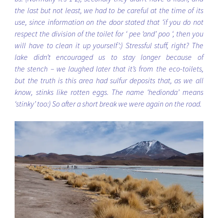
the last but not least, we had to be careful at the time of its
use, since information on the door stated that ‘if you do not
respect the division of the toilet for ‘ pee ‘and’ poo ‘, then you
will have to clean it up yourself’:) Stressful stuff, right? The
lake didn’t encouraged us to stay longer because of
the stench – we laughed later that it’s from the eco-toilets,
but the truth is this area had sulfur deposits that, as we all
know, stinks like rotten eggs. The name ‘hedionda’ means
‘stinky’ too:) So after a short break we were again on the road.