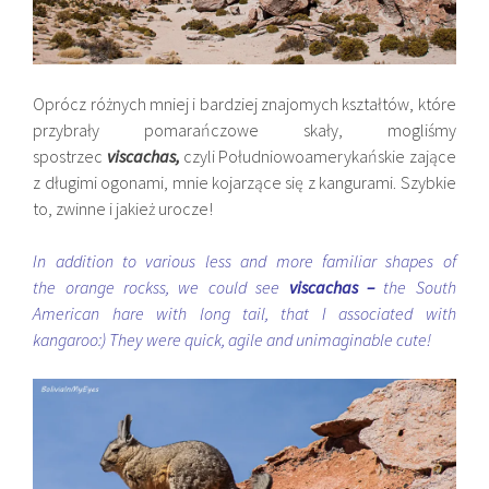
Oprócz różnych mniej i bardziej znajomych kształtów, które
przybrały pomarańczowe skały, mogliśmy
spostrzec
viscachas,
czyli Południowoamerykańskie zające
z długimi ogonami, mnie kojarzące się z kangurami. Szybkie
to, zwinne i jakież urocze!
In addition to various less and more familiar shapes of
the orange rockss, we could see
viscachas –
the South
American hare with long tail, that I associated with
kangaroo:) They were quick, agile and unimaginable cute!