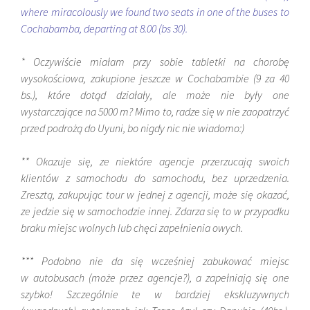
where miracolously we found two seats in one of the buses to
Cochabamba, departing at 8.00 (bs 30).
* Oczywiście miałam przy sobie tabletki na chorobę
wysokościowa, zakupione jeszcze w Cochabambie (9 za 40
bs.), które dotąd działały, ale może nie były one
wystarczające na 5000 m? Mimo to, radze się w nie zaopatrzyć
przed podrożą do Uyuni, bo nigdy nic nie wiadomo:)
** Okazuje się, ze niektóre agencje przerzucają swoich
klientów z samochodu do samochodu, bez uprzedzenia.
Zresztą, zakupując tour w jednej z agencji, może się okazać,
ze jedzie się w samochodzie innej. Zdarza się to w przypadku
braku miejsc wolnych lub chęci zapełnienia owych.
*** Podobno nie da się wcześniej zabukować miejsc
w autobusach (może przez agencje?), a zapełniają się one
szybko! Szczególnie te w bardziej ekskluzywnych