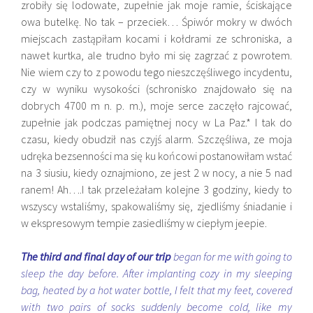
zrobiły się lodowate, zupełnie jak moje ramie, ściskające
owa butelkę. No tak – przeciek… Śpiwór mokry w dwóch
miejscach zastąpiłam kocami i kołdrami ze schroniska, a
nawet kurtka, ale trudno było mi się zagrzać z powrotem.
Nie wiem czy to z powodu tego nieszczęśliwego incydentu,
czy w wyniku wysokości (schronisko znajdowało się na
dobrych 4700 m n. p. m.), moje serce zaczęło rajcować,
zupełnie jak podczas pamiętnej nocy w La Paz.* I tak do
czasu, kiedy obudził nas czyjś alarm. Szczęśliwa, ze moja
udręka bezsenności ma się ku końcowi postanowiłam wstać
na 3 siusiu, kiedy oznajmiono, ze jest 2 w nocy, a nie 5 nad
ranem! Ah….I tak przeleżałam kolejne 3 godziny, kiedy to
wszyscy wstaliśmy, spakowaliśmy się, zjedliśmy śniadanie i
w ekspresowym tempie zasiedliśmy w ciepłym jeepie.
The third and final day of our trip
began for me with going to
sleep the day before. After implanting cozy in my sleeping
bag, heated by a hot water bottle, I felt that my feet, covered
with two pairs of socks suddenly become cold, like my