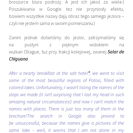
broszurce biura podroży. A jest ich jakoś za wiele:)
Poszukiwania w Google tez nie przyniosły efektu,
bowiem wszystkie nazwy dają obraz tego samego jeziora –
czyli nie jestem sama w swoim pomieszaniu:)
Zanim jednak dotarliśmy do jezior, zatrzymaliśmy się
na pustyni z pięknym widokiem na
wulkan Ollague, tuz przy trakcji kolejowej, zwanej
Salar de
Chiguana
.
After a hearty breakfast at the salt hotel
*
, we went to visit
some of the most beautiful regions of Potosi, filled with
colored lakes. Unfortunately, I wasn’t listing the names of the
stops we made (it isn’t surprising that I lost my head in such
amazing natural circumstances!) and now I can’t match the
names with places. There is just too many of them in the
brochure!The search in Google also proved to
be unsuccessful, because the names give a pictures of the
same lake – well, it seems that I am not alone in my