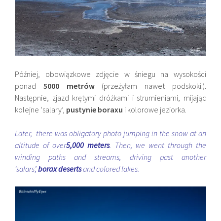
Później, obowiązkowe zdjęcie w śniegu na wysokości
ponad
5000 metrów
(przeżyłam nawet podskoki:).
Następnie, zjazd krętymi dróżkami i strumieniami, mijając
kolejne ‘salary’,
pustynie boraxu
i kolorowe jeziorka.
Later, there was obligatory photo jumping in the snow at an
altitude of over
5,000 meters
. Then, we went through the
winding paths and streams, driving past another
‘salars’,
borax deserts
and colored lakes.