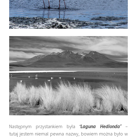
Następnym przystankiem była
‘Laguna Hedionda’
–
tutaj jestem niemal pewna nazwy, bowiem można było w