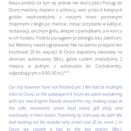
Nasza podróż na tym się jednak nie skończyła:) Pociąg do
Oruro mieliśmy dopiero o północy, wiec przez 6 kolejnych
godzin wędrowałyśmy z naszymi nowo poznanymi
znajomymi z Anglii po mieście, robiąc przystanki w kafejce,
restauracji, ulicznym grillu, sklepie z pamiątkami, a w końcu
w ich hostelu. Podróż pociągiem przebiegła bez zakłóceń,
ba! Mieliśmy nawet ogrzewanie! Nie na darmo przejazd ten
kosztował 20 bs. więcej:) W Oruro złapaliśmy taksówkę na
dworzec autobusowy (8bs.), gdzie cudem znalazłyśmy 2
miejsca w jednym z autobusów do Cochabamby,
odjeżdżającym o 8.00 (30 bs.)***
Our trip however have not finished yet :) We had at midnight
train to Oruro, so the subsequent 6 hours we spent wandering
with our new English friends around the city, making stops at
the cafe, restaurant, street food stand, gift shop, and
eventually in their hostel. Travelling by train was ok, bah! We
had heating on! No wonder why ticket cost 20 bs. more :) In
Oruro we caught a taxi to the bus station (8bs.),