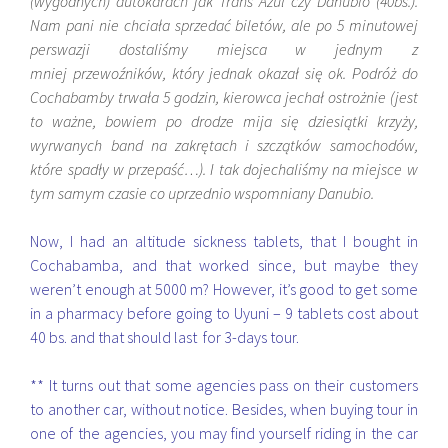
(wygodnych) autokarach jak Trans Azul czy Danubio (40bs.).
Nam pani nie chciała sprzedać biletów, ale po 5 minutowej
perswazji dostaliśmy miejsca w jednym z
mniej przewoźników, który jednak okazał się ok. Podróż do
Cochabamby trwała 5 godzin, kierowca jechał ostrożnie (jest
to ważne, bowiem po drodze mija się dziesiątki krzyży,
wyrwanych band na zakrętach i szczątków samochodów,
które spadły w przepaść…). I tak dojechaliśmy na miejsce w
tym samym czasie co uprzednio wspomniany Danubio.
Now, I had an altitude sickness tablets, that I bought in
Cochabamba, and that worked since, but maybe they
weren’t enough at 5000 m? However, it’s good to get some
in a pharmacy before going to Uyuni – 9 tablets cost about
40 bs. and that should last for 3-days tour.
** It turns out that some agencies pass on their customers
to another car, without notice. Besides, when buying tour in
one of the agencies, you may find yourself riding in the car