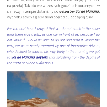
na przełaj. Tak oto we wczesnych godzinach porannych i w
ślimaczym tempie dotarliśmy do
gejzerów
Sol de Mañana
,
wypryskujących z gleby ziemi pośród bulgoczącej gliny.
For the next hour I prayed that we do not stack in the snow
(and there was a lot!), as one car in front of us, because I do
not know if I would be able to go out and push it. Along the
way, we were nearly rammed by one of inattentive drivers,
who decided to shorten his way. Early in the morning we got
to
Sol de Mañana geysers
, that splashing from the depths of
the earth between sulfur pools.