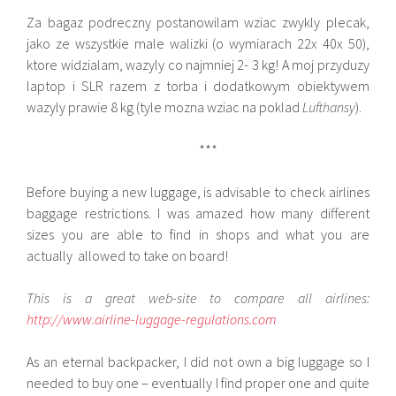
Za bagaz podreczny postanowilam wziac zwykly plecak,
jako ze wszystkie male walizki (o wymiarach 22x 40x 50),
ktore widzialam, wazyly co najmniej 2- 3 kg! A moj przyduzy
laptop i SLR razem z torba i dodatkowym obiektywem
wazyly prawie 8 kg (tyle mozna wziac na poklad
Lufthansy
).
***
Before buying a new luggage, is advisable to check airlines
baggage restrictions. I was amazed how many different
sizes you are able to find in shops and what you are
actually allowed to take on board!
This is a great web-site to compare all airlines:
http://www.airline-luggage-regulations.com
As an eternal backpacker, I did not own a big luggage so I
needed to buy one – eventually I find proper one and quite