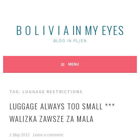
Skip
to
content
B O L I V I A IN MY EYES
BLOG IN PL/EN
MENU
TAG:
LUGGAGE RESTRICTIONS
LUGGAGE ALWAYS TOO SMALL ***
WALIZKA ZAWSZE ZA MALA
1 May 2012
Leave a comment