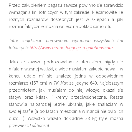
Przed zakupieniem bagazu zawsze powinno sie sprawdzic
wymagania lini lotniczych w tym zakresie. Niesamowite ile
roznych rozmiarow dostepnych jest w sklepach a jaki
rozmiar faktycznie mozna wniesc na poklad samolotu!
Tutaj znajdziecie porownania wymagan wszystkich lini
lotniczych:
http://www.airline-luggage-regulations.com
.
Jako ze zawsze podrozowalam z plecakiem, nigdy nie
mialam wlasnej walizki, a wiec musialam zakupic nowa – w
koncu udalo mi sie znalezc jedna w odpowiednim
rozmiarze (157 cm) w
TK Max
za jedyne €40. Najciezszym
przedmiotem, jaki musialam do niej wlozyc, okazal sie
statyw oraz ksiazki i kremy przeciwsloneczne. Reszta
stanowila najbardziej letnie ubrania, jakie znalazlam w
swojej szafie (a po latach mieszkania w Irlandii nie bylo ich
duzo…). Wszystko wazylo dokladnie 23 kg (tyle mozna
przewiezc
Lufthansa
).