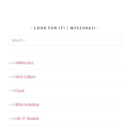
LOOK FOR IT! / WYSZUKAJ!
Search
for:
—> ANIMALitos
—> Art & Culture
—> Food
—> IRISH in Bolivia
—> Life 'n' Trouble