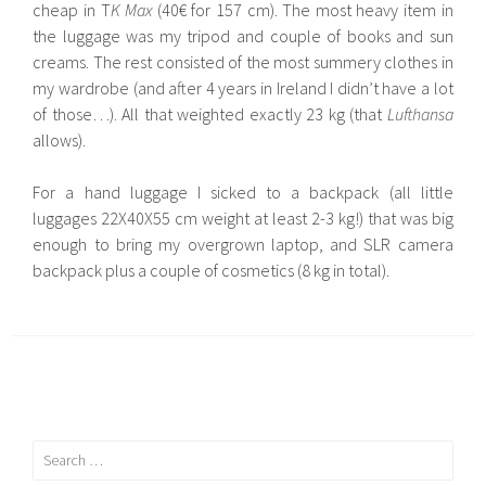
cheap in T
K Max
(40€ for 157 cm). The most heavy item in
the luggage was my tripod and couple of books and sun
creams. The rest consisted of the most summery clothes in
my wardrobe (and after 4 years in Ireland I didn’t have a lot
of those…). All that weighted exactly 23 kg (that
Lufthansa
allows).
For a hand luggage I sicked to a backpack (all little
luggages 22X40X55 cm weight at least 2-3 kg!) that was big
enough to bring my overgrown laptop, and SLR camera
backpack plus a couple of cosmetics (8 kg in total).
Search
for: