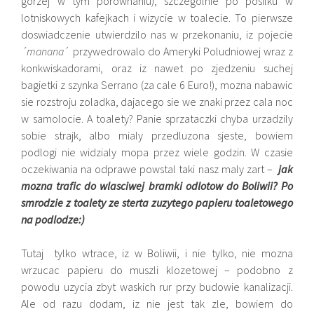
gorzej w tym porownaniu), szczegolnie po posilku w
lotniskowych kafejkach i wizycie w toalecie. To pierwsze
doswiadczenie utwierdzilo nas w przekonaniu, iz pojecie
´manana
´ przywedrowalo do Ameryki Poludniowej wraz z
konkwiskadorami, oraz iz nawet po zjedzeniu suchej
bagietki z szynka Serrano (za cale 6 Euro!), mozna nabawic
sie rozstroju zoladka, dajacego sie we znaki przez cala noc
w samolocie. A toalety? Panie sprzataczki chyba urzadzily
sobie strajk, albo mialy przedluzona sjeste, bowiem
podlogi nie widzialy mopa przez wiele godzin. W czasie
oczekiwania na odprawe powstal taki nasz maly zart –
jak
mozna trafic do wlasciwej bramki odlotow do Boliwii? Po
smrodzie z toalety ze sterta zuzytego papieru toaletowego
na podlodze:)
Tutaj tylko wtrace, iz w Boliwii, i nie tylko, nie mozna
wrzucac papieru do muszli klozetowej – podobno z
powodu uzycia zbyt waskich rur przy budowie kanalizacji.
Ale od razu dodam, iz nie jest tak zle, bowiem do