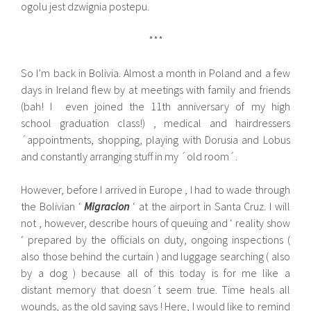
ogolu jest dzwignia postepu.
***
So I’m back in Bolivia. Almost a month in Poland and a few
days in Ireland flew by at meetings with family and friends
(bah! I even joined the 11th anniversary of my high
school graduation class!) , medical and hairdressers
´appointments, shopping, playing with Dorusia and Lobus
and constantly arranging stuff in my ´old room´.
However, before I arrived in Europe , I had to wade through
the Bolivian ‘
Migracion
‘ at the airport in Santa Cruz. I will
not , however, describe hours of queuing and ‘ reality show
‘ prepared by the officials on duty, ongoing inspections (
also those behind the curtain ) and luggage searching ( also
by a dog ) because all of this today is for me like a
distant memory that doesn´t seem true. Time heals all
wounds, as the old saying says ! Here, I would like to remind