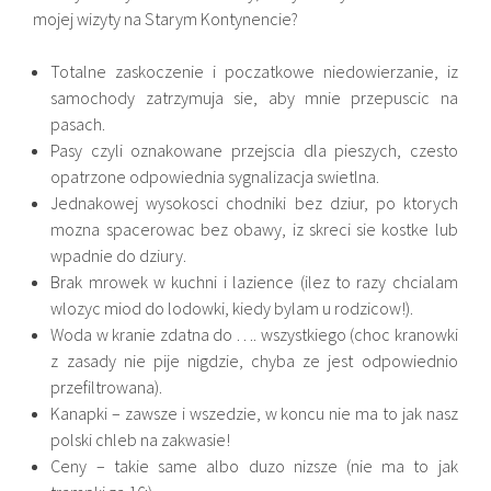
mojej wizyty na Starym Kontynencie?
Totalne zaskoczenie i poczatkowe niedowierzanie, iz
samochody zatrzymuja sie, aby mnie przepuscic na
pasach.
Pasy czyli oznakowane przejscia dla pieszych, czesto
opatrzone odpowiednia sygnalizacja swietlna.
Jednakowej wysokosci chodniki bez dziur, po ktorych
mozna spacerowac bez obawy, iz skreci sie kostke lub
wpadnie do dziury.
Brak mrowek w kuchni i lazience (ilez to razy chcialam
wlozyc miod do lodowki, kiedy bylam u rodzicow!).
Woda w kranie zdatna do …. wszystkiego (choc kranowki
z zasady nie pije nigdzie, chyba ze jest odpowiednio
przefiltrowana).
Kanapki – zawsze i wszedzie, w koncu nie ma to jak nasz
polski chleb na zakwasie!
Ceny – takie same albo duzo nizsze (nie ma to jak