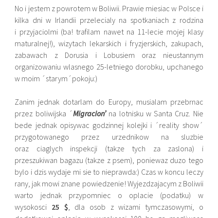
No i jestem z powrotem w Boliwii. Prawie miesiac w Polsce i
kilka dni w Irlandii przelecialy na spotkaniach z rodzina
i przyjaciolmi (ba! trafilam nawet na 11-lecie mojej klasy
maturalnej!), wizytach lekarskich i fryzjerskich, zakupach,
zabawach z Dorusia i Lobusiem oraz nieustannym
organizowaniu wlasnego 25-letniego dorobku, upchanego
w moim ´starym´pokoju:)
Zanim jednak dotarlam do Europy, musialam przebrnac
przez boliwijska ´
Migracion’
na lotnisku w Santa Cruz. Nie
bede jednak opisywac godzinnej kolejki i ´reality show´
przygotowanego przez urzednikow na sluzbie
oraz ciaglych inspekcji (takze tych za zaslona) i
przeszukiwan bagazu (takze z psem), poniewaz duzo tego
bylo i dzis wydaje mi sie to nieprawda:) Czas w koncu leczy
rany, jak mowi znane powiedzenie! Wyjezdzajacym z Boliwii
warto jednak przypomniec o oplacie (podatku) w
wysokosci
25 $
, dla osob z wizami tymczasowymi, o