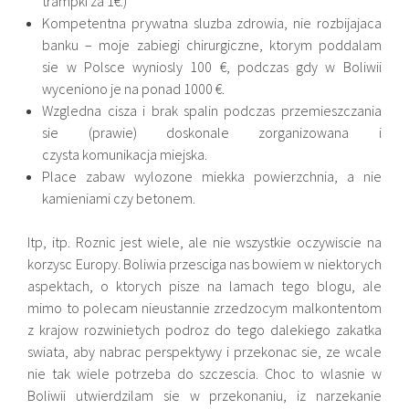
trampki za 1€:)
Kompetentna prywatna sluzba zdrowia, nie rozbijajaca
banku – moje zabiegi chirurgiczne, ktorym poddalam
sie w Polsce wyniosly 100 €, podczas gdy w Boliwii
wyceniono je na ponad 1000 €.
Wzgledna cisza i brak spalin podczas przemieszczania
sie (prawie) doskonale zorganizowana i
czysta komunikacja miejska.
Place zabaw wylozone miekka powierzchnia, a nie
kamieniami czy betonem.
Itp, itp. Roznic jest wiele, ale nie wszystkie oczywiscie na
korzysc Europy. Boliwia przesciga nas bowiem w niektorych
aspektach, o ktorych pisze na lamach tego blogu, ale
mimo to polecam nieustannie zrzedzocym malkontentom
z krajow rozwinietych podroz do tego dalekiego zakatka
swiata, aby nabrac perspektywy i przekonac sie, ze wcale
nie tak wiele potrzeba do szczescia. Choc to wlasnie w
Boliwii utwierdzilam sie w przekonaniu, iz narzekanie