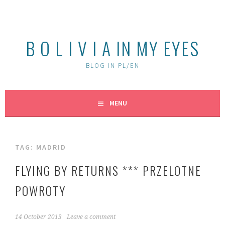
Skip
to
content
B O L I V I A IN MY EYES
BLOG IN PL/EN
MENU
TAG:
MADRID
FLYING BY RETURNS *** PRZELOTNE
POWROTY
14 October 2013
Leave a comment