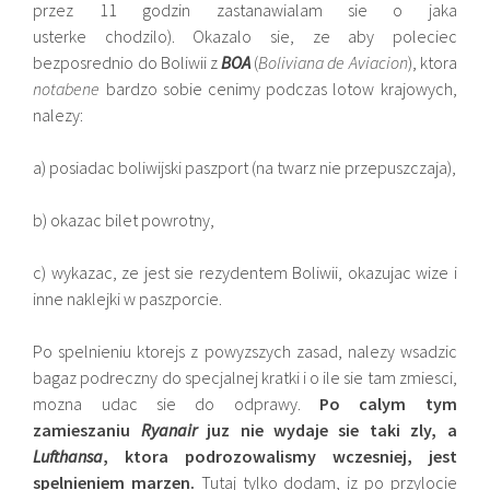
przez 11 godzin zastanawialam sie o jaka
usterke chodzilo). Okazalo sie, ze aby poleciec
bezposrednio do Boliwii z
BOA
(
Boliviana de Aviacion
), ktora
notabene
bardzo sobie cenimy podczas lotow krajowych,
nalezy:
a) posiadac boliwijski paszport (na twarz nie przepuszczaja),
b) okazac bilet powrotny,
c) wykazac, ze jest sie rezydentem Boliwii, okazujac wize i
inne naklejki w paszporcie.
Po spelnieniu ktorejs z powyzszych zasad, nalezy wsadzic
bagaz podreczny do specjalnej kratki i o ile sie tam zmiesci,
mozna udac sie do odprawy.
Po calym tym
zamieszaniu
Ryanair
juz nie wydaje sie taki zly, a
Lufthansa
, ktora podrozowalismy wczesniej, jest
spelnieniem marzen.
Tutaj tylko dodam, iz po przylocie