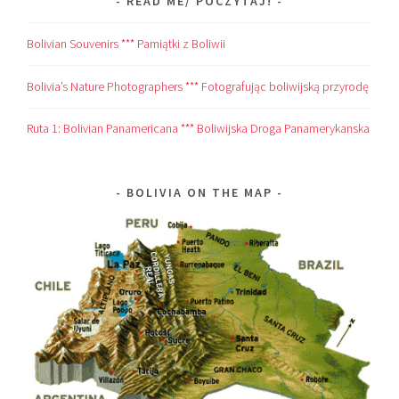
READ ME/ POCZYTAJ!
Bolivian Souvenirs *** Pamiątki z Boliwii
Bolivia’s Nature Photographers *** Fotografując boliwijską przyrodę
Ruta 1: Bolivian Panamericana *** Boliwijska Droga Panamerykanska
BOLIVIA ON THE MAP