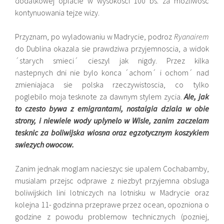
dodatkowej oplacie w wysokosci 100 bs. za mozliwosc
kontynuowania tejze wizy.
Przyznam, po wyladowaniu w Madrycie, podroz
Ryanairem
do Dublina okazala sie prawdziwa przyjemnoscia, a widok
´starych smieci´ cieszyl jak nigdy. Przez kilka
nastepnych dni nie bylo konca ´achom´ i ochom´ nad
zmieniajaca sie polska rzeczywistoscia, co tylko
poglebilo moja tesknote za dawnym stylem zycia.
Ale, jak
to czesto bywa z emigrantami, nostalgia dziala w obie
strony, i niewiele wody uplynelo w Wisle, zanim zaczelam
tesknic za boliwijska wiosna oraz egzotycznym koszykiem
swiezych owocow.
Zanim jednak moglam nacieszyc sie upalem Cochabamby,
musialam przejsc odprawe z niezbyt przyjemna obsluga
boliwijskich lini lotniczych na lotnisku w Madrycie oraz
kolejna 11- godzinna przeprawe przez ocean, opozniona o
godzine z powodu problemow technicznych (pozniej,