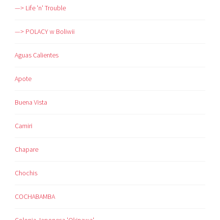
—> Life 'n' Trouble
—> POLACY w Boliwii
Aguas Calientes
Apote
Buena Vista
Camiri
Chapare
Chochis
COCHABAMBA
Colonia Japonesa 'Okinawa'