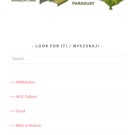
LOOK FOR IT! / WYSZUKAJ!
Search
for:
—> ANIMALitos
—> Art & Culture
—> Food
—> IRISH in Bolivia