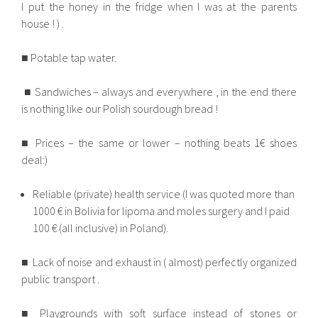
I put the honey in the fridge when I was at the parents
house ! ) .
■ Potable tap water.
■ Sandwiches – always and everywhere , in the end there
is nothing like our Polish sourdough bread !
■ Prices – the same or lower – nothing beats 1€ shoes
deal:)
Reliable (private) health service (I was quoted more than
1000 € in Bolivia for lipoma and moles surgery and I paid
100 € (all inclusive) in Poland).
■ Lack of noise and exhaust in ( almost) perfectly organized
public transport .
■ Playgrounds with soft surface instead of stones or