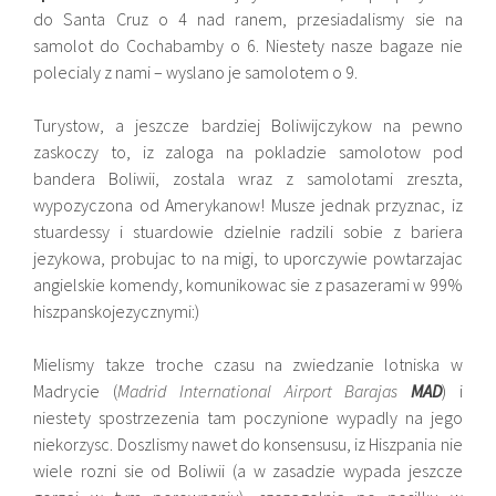
do Santa Cruz o 4 nad ranem, przesiadalismy sie na
samolot do Cochabamby o 6. Niestety nasze bagaze nie
polecialy z nami – wyslano je samolotem o 9.
Turystow, a jeszcze bardziej Boliwijczykow na pewno
zaskoczy to, iz zaloga na pokladzie samolotow pod
bandera Boliwii, zostala wraz z samolotami zreszta,
wypozyczona od Amerykanow! Musze jednak przyznac, iz
stuardessy i stuardowie dzielnie radzili sobie z bariera
jezykowa, probujac to na migi, to uporczywie powtarzajac
angielskie komendy, komunikowac sie z pasazerami w 99%
hiszpanskojezycznymi:)
Mielismy takze troche czasu na zwiedzanie lotniska w
Madrycie (
Madrid International Airport Barajas
MAD
) i
niestety spostrzezenia tam poczynione wypadly na jego
niekorzysc. Doszlismy nawet do konsensusu, iz Hiszpania nie
wiele rozni sie od Boliwii (a w zasadzie wypada jeszcze