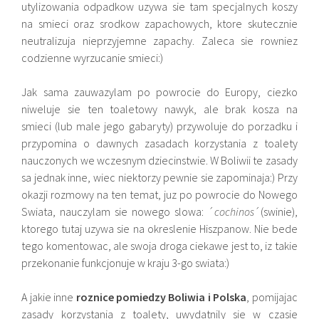
utylizowania odpadkow uzywa sie tam specjalnych koszy
na smieci oraz srodkow zapachowych, ktore skutecznie
neutralizuja nieprzyjemne zapachy. Zaleca sie rowniez
codzienne wyrzucanie smieci:)
Jak sama zauwazylam po powrocie do Europy, ciezko
niweluje sie ten toaletowy nawyk, ale brak kosza na
smieci (lub male jego gabaryty) przywoluje do porzadku i
przypomina o dawnych zasadach korzystania z toalety
nauczonych we wczesnym dziecinstwie. W Boliwii te zasady
sa jednak inne, wiec niektorzy pewnie sie zapominaja:) Przy
okazji rozmowy na ten temat, juz po powrocie do Nowego
Swiata, nauczylam sie nowego slowa: ´
cochinos
´(swinie),
ktorego tutaj uzywa sie na okreslenie Hiszpanow. Nie bede
tego komentowac, ale swoja droga ciekawe jest to, iz takie
przekonanie funkcjonuje w kraju 3-go swiata:)
A jakie inne
roznice pomiedzy Boliwia i Polska
, pomijajac
zasady korzystania z toalety, uwydatnily sie w czasie