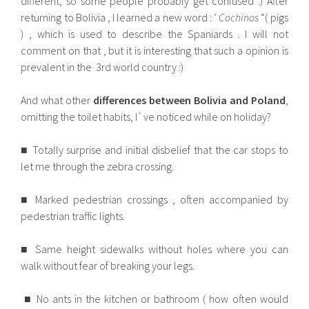
different, so some people probably get confused :) After
returning to Bolivia , I learned a new word : ‘
Cochinos
“( pigs
) , which is used to describe the Spaniards . I will not
comment on that , but it is interesting that such a opinion is
prevalent in the 3rd world country :)
And what other
differences between Bolivia and Poland
,
omitting the toilet habits, I`ve noticed while on holiday?
■ Totally surprise and initial disbelief that the car stops to
let me through the zebra crossing.
■ Marked pedestrian crossings , often accompanied by
pedestrian traffic lights.
■ Same height sidewalks without holes where you can
walk without fear of breaking your legs.
■ No ants in the kitchen or bathroom ( how often would