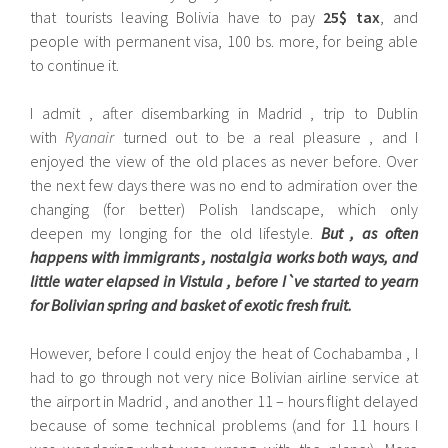
that tourists leaving Bolivia have to pay
25$ tax
, and
people with permanent visa, 100 bs. more, for being able
to continue it.
I admit , after disembarking in Madrid , trip to Dublin
with
Ryanair
turned out to be a real pleasure , and I
enjoyed the view of the old places as never before. Over
the next few days there was no end to admiration over the
changing (for better) Polish landscape, which only
deepen my longing for the old lifestyle.
But , as often
happens with immigrants , nostalgia works both ways, and
little water elapsed in Vistula , before I`ve started to yearn
for Bolivian spring and basket of exotic fresh fruit.
However, before I could enjoy the heat of Cochabamba , I
had to go through not very nice Bolivian airline service at
the airport in Madrid , and another 11 – hours flight delayed
because of some technical problems (and for 11 hours I