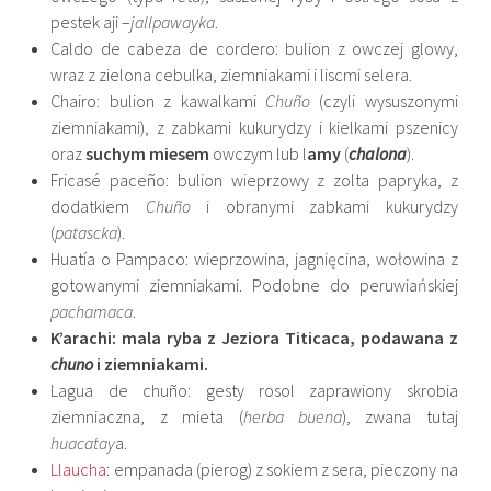
pestek aji –
jallpawayka
.
Caldo de cabeza de cordero: bulion z owczej glowy,
wraz z zielona cebulka, ziemniakami i liscmi selera.
Chairo: bulion z kawalkami
Chuño
(czyli wysuszonymi
ziemniakami), z zabkami kukurydzy i kielkami pszenicy
oraz
suchym miesem
owczym lub l
amy
(
chalona
).
Fricasé paceño: bulion wieprzowy z zolta papryka, z
dodatkiem
Chuño
i obranymi zabkami kukurydzy
(
patascka
).
Huatía o Pampaco: wieprzowina, jagnięcina, wołowina z
gotowanymi ziemniakami. Podobne do peruwiańskiej
pachamaca
.
K’arachi: mala ryba z Jeziora Titicaca, podawana z
chuno
i ziemniakami.
Lagua de chuño: gesty rosol zaprawiony skrobia
ziemniaczna, z mieta (
herba buena
), zwana tutaj
huacatay
a.
Llaucha
: empanada (pierog) z sokiem z sera, pieczony na