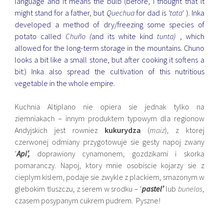
language and it means the bulb (before, I thought that it
might stand for a father, but
Quechua
for dad is
‘tata
‘ ). Inka
developed a method of dry/freezing some species of
potato called
Chuño (
and its white kind
tunta)
, which
allowed for the long-term storage in the mountains. Chuno
looks a bit like a small stone, but after cooking it softens a
bit:) Inka also spread the cultivation of this nutritious
vegetable in the whole empire.
Kuchnia Altiplano nie opiera sie jednak tylko na
ziemniakach – innym produktem typowym dla regionow
Andyjskich jest rowniez
kukurydza
(
maiz
), z ktorej
czerwonej odmiany przygotowuje sie gesty napoj zwany
‘
Api’,
doprawiony cynamonem, gozdzikami i skorka
pomaranczy. Napoj, ktory mnie osobiscie kojarzy sie z
cieplym kislem, podaje sie zwykle z plackiem, smazonym w
glebokim tluszczu, z serem w srodku – ‘
pastel’
lub
bunelos
,
czasem posypanym cukrem pudrem. Pyszne!