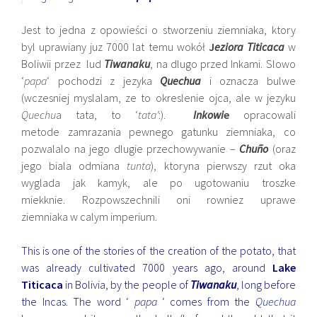
Jest to jedna z opowieści o stworzeniu ziemniaka, ktory
byl uprawiany juz 7000 lat temu wokół
J
eziora Titicaca
w
Boliwii przez lud
Tiwanaku
, na dlugo przed Inkami. Slowo
‘
papa
‘ pochodzi z jezyka
Quechua
i oznacza bulwe
(wczesniej myslalam, ze to okreslenie ojca, ale w jezyku
Quechu
a tata, to ‘
tata’
:).
Inkowi
e
opracowali
metode zamrazania pewnego gatunku ziemniaka, co
pozwalalo na jego dlugie przechowywanie –
Chuño
(oraz
jego biala odmiana
tunta
), ktoryna pierwszy rzut oka
wyglada jak kamyk, ale po ugotowaniu troszke
miekknie. Rozpowszechnili oni rowniez uprawe
ziemniaka w calym imperium.
This is one of the stories of the creation of the potato, that
was already cultivated 7000 years ago, around
Lake
Titicaca
in Bolivia, by the people of
Tiwanaku
, long before
the Incas. The word ‘
papa
‘ comes from the
Quechua