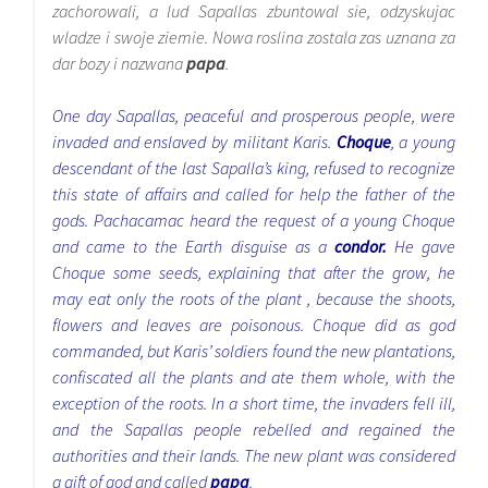
zachorowali, a lud Sapallas zbuntowal sie, odzyskujac
wladze i swoje ziemie. Nowa roslina zostala zas uznana za
dar bozy i nazwana
papa
.
One day Sapallas, peaceful and prosperous people, were
invaded and enslaved by militant Karis.
Choque
, a young
descendant of the last Sapalla’s king, refused to recognize
this state of affairs and called for help the father of the
gods.
Pachacamac heard the request of a young Choque
and came to the Earth disguise as a
condor.
He gave
Choque some seeds, explaining that after the grow, he
may eat only the roots of the plant , because the shoots,
flowers and leaves are poisonous. Choque did as god
commanded, but Karis’ soldiers found the new plantations,
confiscated all the plants and ate them whole, with the
exception of the roots. In a short time, the invaders fell ill,
and the Sapallas people rebelled and regained the
authorities and their lands. The new plant was considered
a gift of god and called
papa
.