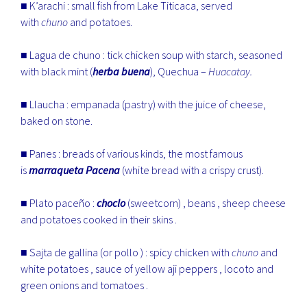
■ K’arachi : small fish from Lake Titicaca, served
with
chuno
and potatoes.
■ Lagua de chuno : tick chicken soup with starch, seasoned
with black mint (
herba buena
), Quechua –
Huacatay.
■ Llaucha : empanada (pastry) with the juice of cheese,
baked on stone.
■ Panes : breads of various kinds, the most famous
is
marraqueta Pacena
(white bread with a crispy crust).
■ Plato paceño :
choclo
(sweetcorn) , beans , sheep cheese
and potatoes cooked in their skins .
■ Sajta de gallina (or pollo ) : spicy chicken with
chuno
and
white potatoes , sauce of yellow aji peppers , locoto and
green onions and tomatoes .