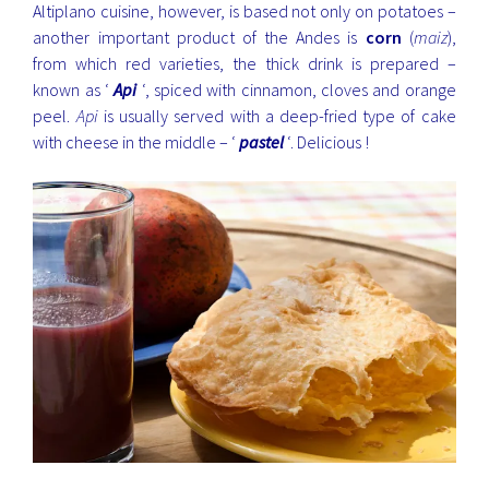
Altiplano cuisine, however, is based not only on potatoes –
another important product of the Andes is
corn
(
maiz
),
from which red varieties, the thick drink is prepared –
known as ‘
Api
‘, spiced with cinnamon, cloves and orange
peel.
Api
is usually served with a deep-fried type of cake
with cheese in the middle – ‘
pastel
‘. Delicious !