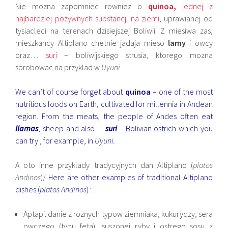
Nie mozna zapomniec rowniez o
quinoa,
jednej z
najbardziej pozywnych substancji na ziemi
, uprawianej od
tysiacleci na terenach dzisiejszej Boliwii. Z miesiwa zas,
mieszkancy Altiplano chetnie jadaja mieso
lamy
i owcy
oraz…
suri
– boliwijskiego strusia, ktorego mozna
sprobowac na przyklad w
Uyuni
.
We can’t of course forget about
quinoa
– one of the most
nutritious foods on Earth
, cultivated for millennia in Andean
region. From the meats, the people of Andes often eat
llamas
, sheep and also…
suri
– Bolivian ostrich which you
can try , for example, in
Uyuni.
A oto inne przyklady tradycyjnych dan Altiplano (
platos
Andinos
)/
Here are other examples of traditional Altiplano
dishes (
platos Andinos
) :
Aptapi: danie z roznych typow ziemniaka, kukurydzy, sera
owczego (typu feta), suszonej ryby i ostrego sosu z