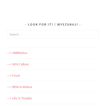
LOOK FOR IT! / WYSZUKAJ!
Search
for:
—> ANIMALitos
—> Art & Culture
—> Food
—> IRISH in Bolivia
—> Life 'n' Trouble