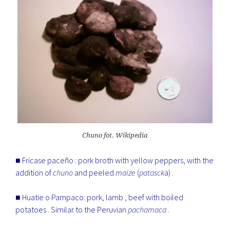
Chuno fot. Wikipedia
■ Fricase paceño : pork broth with yellow peppers, with the
addition of
chuno
and peeled
maize
(
patasck
a) .
■ Huatie o Pampaco: pork, lamb , beef with boiled
potatoes . Similar to the Peruvian
pachamaca
.