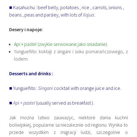
■ Kasahuchu : beef belly, potatoes , rice , carrots, onions ,
beans , peas and parsley, with lots of
llajua
.
Desery i napoje:
Api + pastel (zwykle serwowane jako sniadanie).
Yungueñito: koktajl z singani i soku pomarańczowego, z
lodem.
Desserts and drinks :
■ Yungueñito :
Singani
cocktail with orange juice and ice.
■
Api + pastel
(usually served as breakfast ).
Jak mozna latwo zauwazyc, niektore dania kuchni
boliwijskiej, popularne sa niezaleznie od regionu. Wynika to
przede wszystkim z migracji ludzi, szczegolnie o