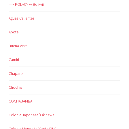
—> POLACY w Boliwii
Aguas Calientes
Apote
Buena Vista
Camiri
Chapare
Chochis
COCHABAMBA
Colonia Japonesa 'Okinawa'
Colonia Menonita 'Santa Rita'