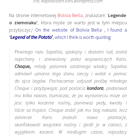
Fot. kapitalisten.files.wordpress.com
Na stronie internetowej
Bolivia Bella
, znalazlam ‘
Legende
o ziemniaku’
, ktora mysle ze warto jest w tym miejscu
przytoczyc/
On the website of
Bolivia Bella
, I found a
‘Legend of the Potato’
, which I think is worth quoting:
Pewnego razu Sapallas, spokojny i dostatni lud, zostal
najechany i zniewolony przez wojowniczych Karis.
Choque,
młody potomek ostatniego wladcy Sapallas
odmówił uznania tego stanu rzeczy i wołał o pomoc
do ojca bogów.
Pachacamac
usłyszał prośbę młodego
Choque i przybywajac pod postacia
kondora
, podarowal
mu kilka nasion, tlumaczac, ze po wyrosnieciu moze on
jesc tylko korzenie rosliny, poniewaz pedy, kwiaty i
liście sa trujace. Choque zrobil jak mu bog nakazal, lecz
zolnierze Karis znalezli nowa plantacje,
skonfiskowali wszystkie rosliny i zjedli je w calosci, z
wyjątkiem korzeni. W niedlugim czasie, najezdzcy