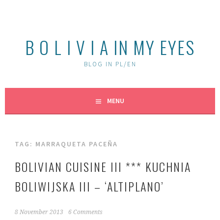
Skip
to
content
B O L I V I A IN MY EYES
BLOG IN PL/EN
MENU
TAG:
MARRAQUETA PACEÑA
BOLIVIAN CUISINE III *** KUCHNIA
BOLIWIJSKA III – ‘ALTIPLANO’
8 November 2013
6 Comments