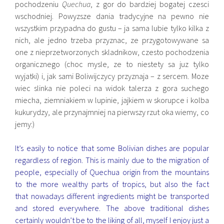
pochodzeniu
Quechua
, z gor do bardziej bogatej czesci
wschodniej. Powyzsze dania tradycyjne na pewno nie
wszystkim przypadna do gustu – ja sama lubie tylko kilka z
nich, ale jedno trzeba przyznac, ze przygotowywane sa
one z nieprzetworzonych skladnikow, czesto pochodzenia
organicznego (choc mysle, ze to niestety sa juz tylko
wyjatki) i, jak sami Boliwijczycy przyznaja – z sercem. Moze
wiec slinka nie poleci na widok talerza z gora suchego
miecha, ziemniakiem w lupinie, jajkiem w skorupce i kolba
kukurydzy, ale przynajmniej na pierwszy rzut oka wiemy, co
jemy:)
It’s easily to notice that some Bolivian dishes are popular
regardless of region. This is mainly due to the migration of
people, especially of Quechua origin from the mountains
to the more wealthy parts of tropics, but also the fact
that nowadays different ingredients might be transported
and stored everywhere. The above traditional dishes
certainly wouldn’t be to the liking of all, myself I enjoy just a