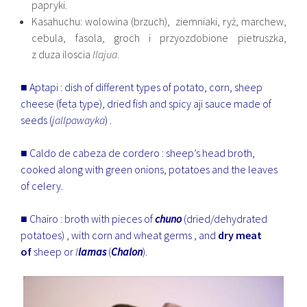
papryki.
Kasahuchu: wolowina (brzuch), ziemniaki, ryż, marchew,
cebula, fasola, groch i przyozdobione pietruszka,
z duza iloscia
llajua
.
■ Aptapi : dish of different types of potato, corn, sheep
cheese (feta type), dried fish and spicy aji sauce made of
seeds (
jallpawayka
) .
■ Caldo de cabeza de cordero : sheep’s head broth,
cooked along with green onions, potatoes and the leaves
of celery.
■ Chairo : broth with pieces of
chuno
(dried/dehydrated
potatoes) , with corn and wheat germs , and
dry meat
of
sheep or
l
lamas
(
Chalon
).