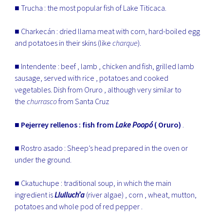
■ Trucha : the most popular fish of Lake Titicaca.
■ Charkecán : dried llama meat with corn, hard-boiled egg
and potatoes in their skins (like
charque
).
■ Intendente : beef , lamb , chicken and fish, grilled lamb
sausage, served with rice , potatoes and cooked
vegetables. Dish from Oruro , although very similar to
the
churrasco
from Santa Cruz
■
Pejerrey rellenos : fish from
Lake Poopó
( Oruro)
.
■ Rostro asado : Sheep’s head prepared in the oven or
under the ground.
■ Ckatuchupe : traditional soup, in which the main
ingredient is
Llulluch’a
(river algae) , corn , wheat, mutton,
potatoes and whole pod of red pepper .