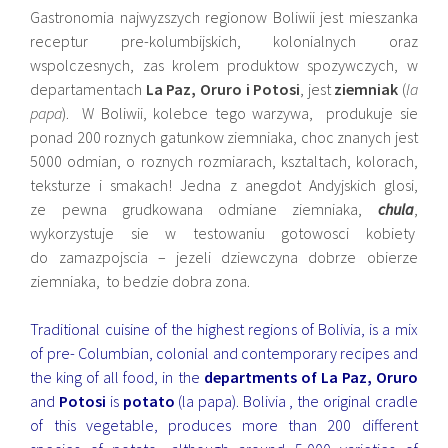
Gastronomia najwyzszych regionow Boliwii jest mieszanka
receptur pre-kolumbijskich, kolonialnych oraz
wspolczesnych, zas krolem produktow spozywczych, w
departamentach
La Paz, Oruro i Potosi
, jest
ziemniak
(
la
papa
). W Boliwii, kolebce tego warzywa, produkuje sie
ponad 200 roznych gatunkow ziemniaka, choc znanych jest
5000 odmian, o roznych rozmiarach, ksztaltach, kolorach,
teksturze i smakach! Jedna z anegdot Andyjskich glosi,
ze pewna grudkowana odmiane ziemniaka,
chula
,
wykorzystuje sie w testowaniu gotowosci kobiety
do zamazpojscia – jezeli dziewczyna dobrze obierze
ziemniaka, to bedzie dobra zona.
Traditional cuisine of the highest regions of Bolivia, is a mix
of pre- Columbian, colonial and contemporary recipes and
the king of all food, in the
departments of La Paz, Oruro
and
Potosi
is
potato
(la papa). Bolivia , the original cradle
of this vegetable, produces more than 200 different