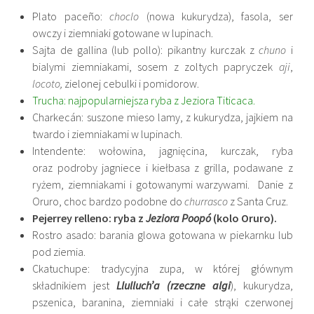
Plato paceño:
choclo
(nowa kukurydza), fasola, ser
owczy i ziemniaki gotowane w lupinach.
Sajta de gallina (lub pollo): pikantny kurczak z
chuno
i
bialymi ziemniakami, sosem z zoltych papryczek
aji
,
locoto,
zielonej cebulki i pomidorow.
Trucha: najpopularniejsza ryba z Jeziora Titicaca.
Charkecán: suszone mieso lamy, z kukurydza, jajkiem na
twardo i ziemniakami w lupinach.
Intendente: wołowina, jagnięcina, kurczak, ryba
oraz podroby jagniece i kiełbasa z grilla, podawane z
ryżem, ziemniakami i gotowanymi warzywami. Danie z
Oruro, choc bardzo podobne do
churrasco
z Santa Cruz.
Pejerrey relleno: ryba z
Jeziora Poopó
(kolo Oruro).
Rostro asado: barania glowa gotowana w piekarnku lub
pod ziemia.
Ckatuchupe: tradycyjna zupa, w której głównym
składnikiem jest
Llulluch’a (rzeczne algi
), kukurydza,
pszenica, baranina, ziemniaki i całe strąki czerwonej