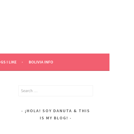
GS I LIKE
BOLIVIA INFO
Search
for:
¡HOLA! SOY DANUTA & THIS
IS MY BLOG!