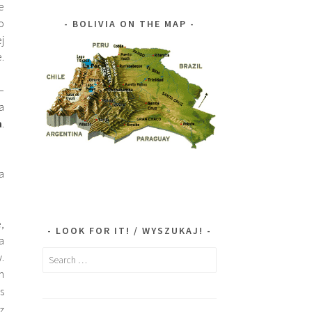
e
o
BOLIVIA ON THE MAP
j
.
–
a
a
.
a
,
LOOK FOR IT! / WYSZUKAJ!
a
Search
.
for:
m
s
z