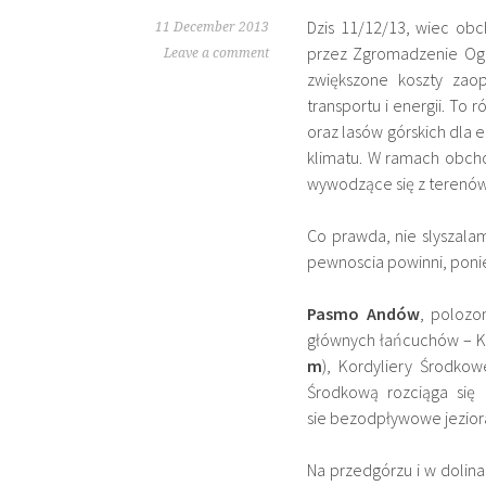
Dzis 11/12/13, wiec ob
11 December 2013
przez Zgromadzenie Ogó
Leave a comment
zwiększone koszty zaopa
transportu i energii. To
oraz lasów górskich dla 
klimatu. W ramach obch
wywodzące się z terenów
Co prawda, nie slyszalam
pewnoscia powinni, pon
Pasmo Andów
, polozo
głównych łańcuchów – Ko
m
), Kordyliery Środkow
Środkową rozciąga się 
sie bezodpływowe jeziora
Na przedgórzu i w dolin