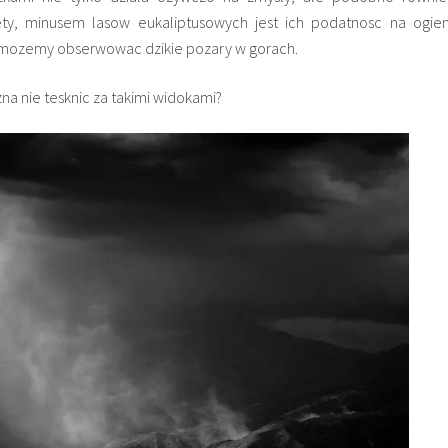
tety, minusem lasow eukaliptusowych jest ich podatnosc na ogien
as mozemy obserwowac dzikie pozary w gorach.
na nie tesknic za takimi widokami?