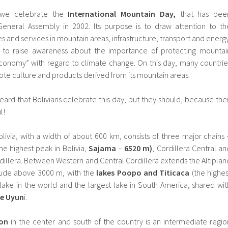
 we celebrate the
International Mountain Day,
that has bee
eneral Assembly in 2002. Its purpose is to draw attention to th
es and services in mountain areas, infrastructure, transport and energy
ty to raise awareness about the importance of protecting mountai
economy” with regard to climate change. On this day, many countrie
ote culture and products derived from its mountain areas.
eard that Bolivians celebrate this day, but they should, because thei
l!
livia, with a width of about 600 km, consists of three major chains 
the highest peak in Bolivia,
Sajama
–
6520 m)
, Cordillera Central an
dillera. Between Western and Central Cordillera extends the Altiplan
itude above 3000 m, with the
lakes Poopo and Titicaca
(the highes
ake in the world and the largest lake in South America, shared wit
de Uyun
i.
ion
in the center and south of the country is an intermediate regio