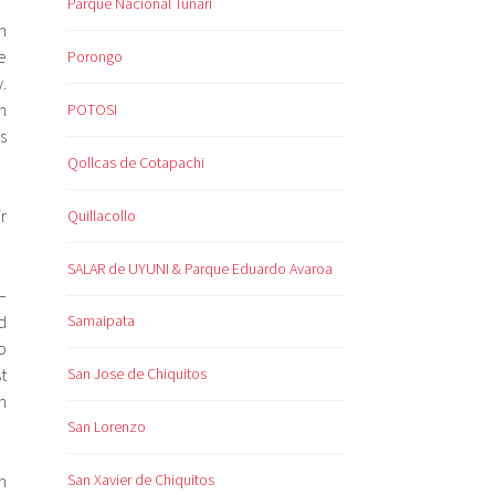
Parque Nacional Tunari
n
e
Porongo
.
n
POTOSI
s
Qollcas de Cotapachi
r
Quillacollo
SALAR de UYUNI & Parque Eduardo Avaroa
–
d
Samaipata
o
t
San Jose de Chiquitos
h
San Lorenzo
n
San Xavier de Chiquitos