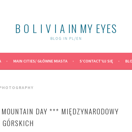
B O L I V I A IN MY EYES
BLOG IN PL/EN
A
MAIN CITIES/ GŁÓWNE MIASTA
S’CONTACT’UJ SIĘ
BLO
 PHOTOGRAPHY
 MOUNTAIN DAY *** MIĘDZYNARODOWY
W GÓRSKICH