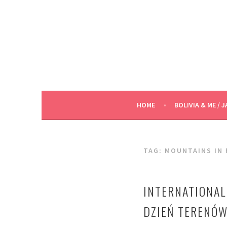
Skip
to
content
HOME
BOLIVIA & ME / J
TAG:
MOUNTAINS IN
INTERNATIONAL
DZIEŃ TERENÓ