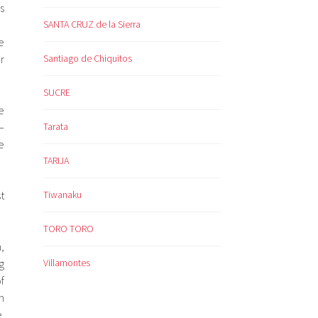
es
SANTA CRUZ de la Sierra
e
r
Santiago de Chiquitos
SUCRE
e
–
Tarata
e
TARIJA
t
Tiwanaku
TORO TORO
,
g
Villamontes
f
h
.