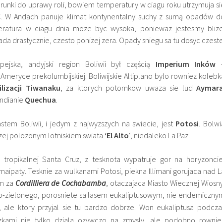
runki do uprawy roli, bowiem temperatury w ciagu roku utrzymuja si
C. W Andach panuje klimat kontynentalny suchy z sumą opadów d
ratura w ciagu dnia moze byc wysoka, poniewaz jestesmy blize
da drastycznie, czesto ponizej zera. Opady sniegu sa tu dosyc czeste
pejska, andyjski region Boliwii był częścią
Imperium Inków
​Ameryce prekolumbijskiej. Boliwijskie Altiplano bylo rowniez kolebk
ilizacji Tiwanaku
, za ktorych potomkow uwaza sie lud
Aymar
Indianie
Quechua
.
tem Boliwii, i jedym z najwyzszych na swiecie, jest
Potosi
. Bolwi
yzej polozonym lotniskiem swiata
‘El Alto
‘, niedaleko La Paz.
 tropikalnej Santa Cruz, z tesknota wypatruje gor na horyzoncie
aipaty. Tesknie za wulkanami Potosi, piekna Illimani gorujaca nad L
im za
Cordilliera de Cochabamba
, otaczajaca Miasto Wiecznej Wiosny
o-zielonego, porosniete sa lasem eukaliptusowym, nie endemiczny
, ale ktory przyjal sie tu bardzo dobrze. Won eukaliptusa
podcza
ezkami
nie tylko dziala ozywczo na zmysly, ale podobno rownie