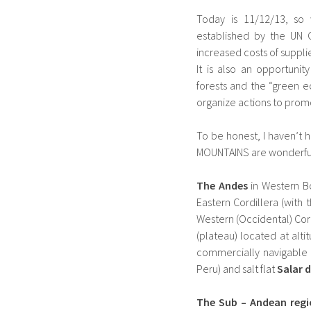
Today is 11/12/13, so
established by the UN G
increased costs of suppli
It is also an opportuni
forests and the “green 
organize actions to prom
To be honest, I haven’t h
MOUNTAINS are wonderfu
The Andes
in Western Bo
Eastern Cordillera (with 
Western (Occidental) Cor
(plateau) located at alt
commercially navigable l
Peru) and salt flat
Salar 
The Sub – Andean reg